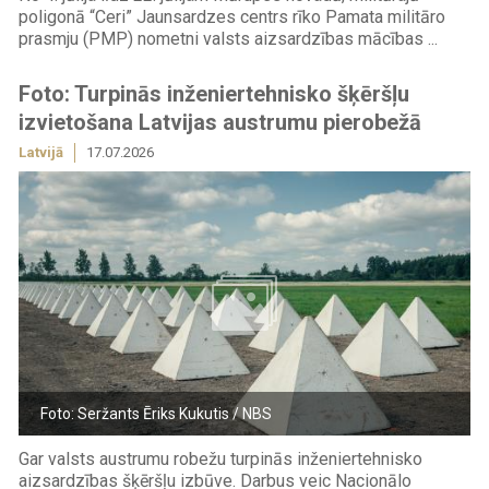
poligonā “Ceri” Jaunsardzes centrs rīko Pamata militāro
prasmju (PMP) nometni valsts aizsardzības mācības ...
Foto: Turpinās inženiertehnisko šķēršļu
izvietošana Latvijas austrumu pierobežā
Latvijā
17.07.2026
Foto: Seržants Ēriks Kukutis / NBS
Gar valsts austrumu robežu turpinās inženiertehnisko
aizsardzības šķēršļu izbūve. Darbus veic Nacionālo