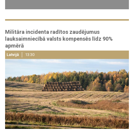
Militāra incidenta radītos zaudējumus
lauksaimniecībā valsts kompensēs līdz 90%
apmērā
Latvijā
13:30