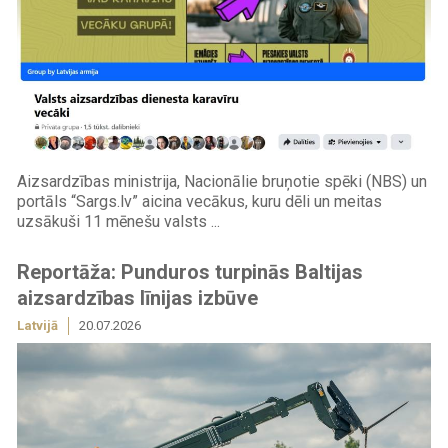
Aizsardzības ministrija, Nacionālie bruņotie spēki (NBS) un
portāls “Sargs.lv” aicina vecākus, kuru dēli un meitas
uzsākuši 11 mēnešu valsts ...
Reportāža: Punduros turpinās Baltijas
aizsardzības līnijas izbūve
Latvijā
20.07.2026