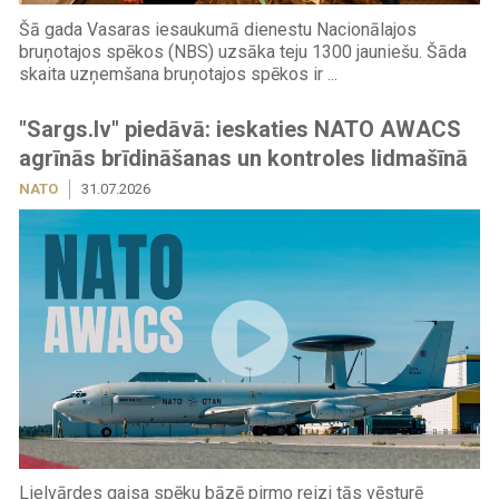
Šā gada Vasaras iesaukumā dienestu Nacionālajos
bruņotajos spēkos (NBS) uzsāka teju 1300 jauniešu. Šāda
skaita uzņemšana bruņotajos spēkos ir ...
"Sargs.lv" piedāvā: ieskaties NATO AWACS
agrīnās brīdināšanas un kontroles lidmašīnā
NATO
31.07.2026
Lielvārdes gaisa spēku bāzē pirmo reizi tās vēsturē