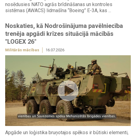
nosēdusies NATO agrās brīdināšanas un kontroles
sistēmas (AWACS) lidmašīna “Boeing” E-3A, kas ...
Noskaties, kā Nodrošinājuma pavēlniecība
trenēja apgādi krīzes situācijā mācībās
"LOGEX 26"
Militārās mācības
16.07.2026
Apgāde un loģistika bruņotajos spēkos ir būtiski elementi,