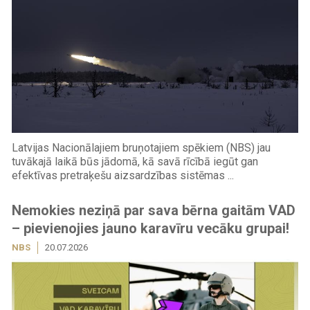
Latvijas Nacionālajiem bruņotajiem spēkiem (NBS) jau
tuvākajā laikā būs jādomā, kā savā rīcībā iegūt gan
efektīvas pretraķešu aizsardzības sistēmas ...
Nemokies neziņā par sava bērna gaitām VAD
– pievienojies jauno karavīru vecāku grupai!
NBS
20.07.2026