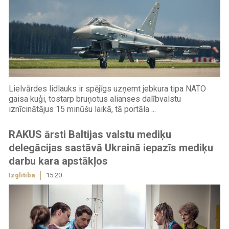
Lielvārdes lidlauks ir spējīgs uzņemt jebkura tipa NATO
gaisa kuģi, tostarp bruņotus alianses dalībvalstu
iznīcinātājus 15 minūšu laikā, tā portāla ...
RAKUS ārsti Baltijas valstu mediķu
delegācijas sastāvā Ukrainā iepazīs mediķu
darbu kara apstākļos
Izglītība
15:20