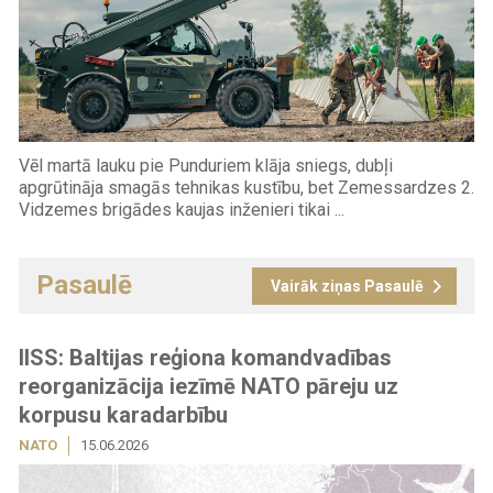
Vēl martā lauku pie Punduriem klāja sniegs, dubļi
apgrūtināja smagās tehnikas kustību, bet Zemessardzes 2.
Vidzemes brigādes kaujas inženieri tikai ...
Pasaulē
Vairāk ziņas Pasaulē
IISS: Baltijas reģiona komandvadības
reorganizācija iezīmē NATO pāreju uz
korpusu karadarbību
NATO
15.06.2026