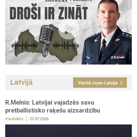
Latvijā
Vairāk ziņas Latvijā
R.Melnis: Latvijai vajadzēs savu
pretballistisko raķešu aizsardzību
Viedoklis
22.07.2026