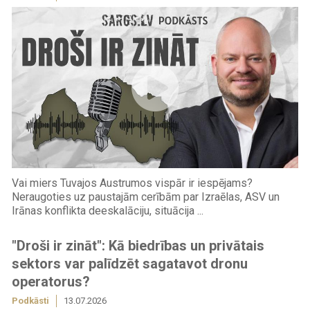
Vai miers Tuvajos Austrumos vispār ir iespējams?
Neraugoties uz paustajām cerībām par Izraēlas, ASV un
Irānas konflikta deeskalāciju, situācija ...
"Droši ir zināt": Kā biedrības un privātais
sektors var palīdzēt sagatavot dronu
operatorus?
Podkāsti
13.07.2026