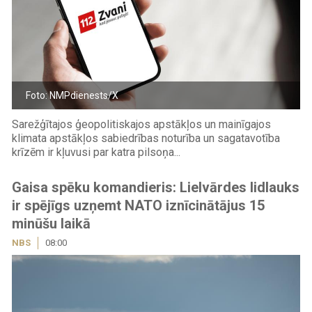
Foto: NMPdienests/X
Sarežģītajos ģeopolitiskajos apstākļos un mainīgajos
klimata apstākļos sabiedrības noturība un sagatavotība
krīzēm ir kļuvusi par katra pilsoņa...
Gaisa spēku komandieris: Lielvārdes lidlauks
ir spējīgs uzņemt NATO iznīcinātājus 15
minūšu laikā
NBS
08:00