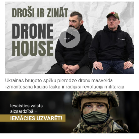
Ukrainas bruņoto spēku pieredze dronu masveida
izmantošanā kaujas laukā ir radījusi revolūciju militārajā
zinātnē. Tā pierāda, ka ar salīdzinoši ...
Image