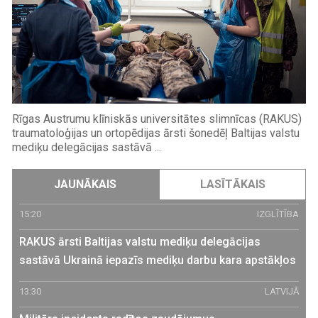
Rīgas Austrumu klīniskās universitātes slimnīcas (RAKUS)
traumatoloģijas un ortopēdijas ārsti šonedēļ Baltijas valstu
mediķu delegācijas sastāvā ...
JAUNĀKAIS
LASĪTĀKAIS
15:20
IZGLĪTĪBA
RAKUS ārsti Baltijas valstu mediķu delegācijas
sastāvā Ukrainā iepazīs mediķu darbu kara apstākļos
13:30
LATVIJĀ