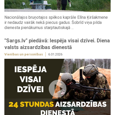
Nacionālajos bruņotajos spēkos kaprāle Elīna Ķiršakmene
ir nedaudz vairāk nekā piecus gadus. Šobrīd viņa pilda
dienesta pienākumus starptautiskajā ...
"Sargs.lv" piedāvā: Iespēja visai dzīvei. Diena
valsts aizsardzības dienestā
Vienības un personības
6.01.2026