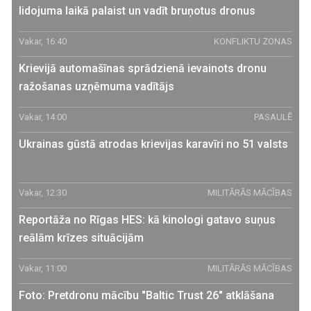
lidojuma laikā palaist un vadīt bruņotus dronus
Vakar, 16:40
KONFLIKTU ZONAS
Krievijā automašīnas sprādzienā ievainots dronu
ražošanas uzņēmuma vadītājs
Vakar, 14:00
PASAULĒ
Ukrainas gūstā atrodas krievijas karavīri no 51 valsts
Vakar, 12:30
MILITĀRĀS MĀCĪBAS
Reportāža no Rīgas HES: kā kinologi gatavo suņus
reālām krīzes situācijām
Vakar, 11:00
MILITĀRĀS MĀCĪBAS
Foto: Pretdronu mācību "Baltic Trust 26" atklāšana