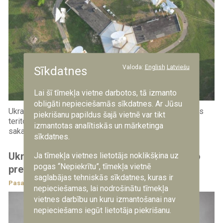
Valoda:
English
Latviešu
Sīkdatnes
Lai šī tīmekļa vietne darbotos, tā izmanto
obligāti nepieciešamās sīkdatnes. Ar Jūsu
Ukrainas tālās darbības triecienu kampaņa pret Krievijas
piekrišanu papildus šajā vietnē var tikt
teritorijā esošiem militāri rūpnieciskajiem, enerģētikas,
izmantotas analītiskās un mārketinga
sakaru un loģistikas objektiem ...
sīkdatnes.
Ukraina un deviņas Eiropas valstis izveido
Ja tīmekļa vietnes lietotājs noklikšķina uz
pogas “Nepiekrītu”, tīmekļa vietnē
pretballistiskās aizsardzības koalīciju
saglabājas tehniskās sīkdatnes, kuras ir
Pasaulē
14.07.2026
nepieciešamas, lai nodrošinātu tīmekļa
vietnes darbību un kuru izmantošanai nav
nepieciešams iegūt lietotāja piekrišanu.