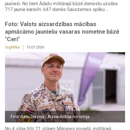
jaunieši. No tiem Ādažu militārajā bāzē dienestu uzsāka
717 jaunie karavīri: 647 dienēs Sauszemes spēku ...
Foto: Valsts aizsardzības mācības
apmācāmo jauniešu vasaras nometne bāzē
"Ceri"
Izglītība
15.07.2026
Foto: Gatis Dieziņš / Aizsardzības ministrija
No 4. jūlija līdz 22. jūlijam Mārupes novadā, militārajā