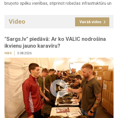
bruņoto spēku vienības, stiprinot robežas infrastruktūru un
...
Video
Vairāk video
"Sargs.lv" piedāvā: Ar ko VALIC nodrošina
ikvienu jauno karavīru?
NBS
3.08.2026