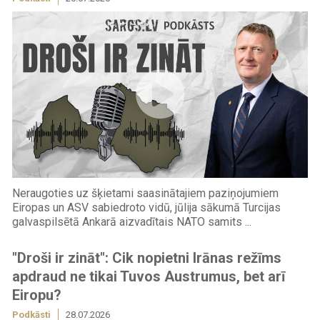
Neraugoties uz šķietami saasinātajiem paziņojumiem
Eiropas un ASV sabiedroto vidū, jūlija sākumā Turcijas
galvaspilsētā Ankarā aizvadītais NATO samits ...
"Droši ir zināt": Cik nopietni Irānas režīms
apdraud ne tikai Tuvos Austrumus, bet arī
Eiropu?
Podkāsti
28.07.2026