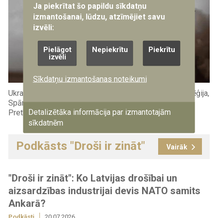
Ja piekrītat šo papildu sīkdatņu
izmantošanai, lūdzu, atzīmējiet savu
izvēli:
Pielāgot
Nepiekrītu
Piekrītu
izvēli
Sīkdatņu izmantošanas noteikumi
Ukraina, Dānija, Francija, Vācija, Itālija, Nīderlande, Norvēģija,
Spānija, Zviedrija un Lielbritānija oficiāli izveidojušas
Detalizētāka informācija par izmantotajām
Pretballistiskās ...
sīkdatnēm
Podkāsts "Droši ir zināt"
Vairāk
"Droši ir zināt": Ko Latvijas drošībai un
aizsardzības industrijai devis NATO samits
Ankarā?
Podkāsti
20.07.2026