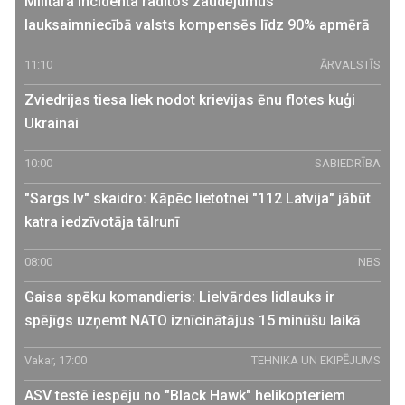
Militāra incidenta radītos zaudējumus
lauksaimniecībā valsts kompensēs līdz 90% apmērā
11:10
ĀRVALSTĪS
Zviedrijas tiesa liek nodot krievijas ēnu flotes kuģi
Ukrainai
10:00
SABIEDRĪBA
"Sargs.lv" skaidro: Kāpēc lietotnei "112 Latvija" jābūt
katra iedzīvotāja tālrunī
08:00
NBS
Gaisa spēku komandieris: Lielvārdes lidlauks ir
spējīgs uzņemt NATO iznīcinātājus 15 minūšu laikā
Vakar, 17:00
TEHNIKA UN EKIPĒJUMS
ASV testē iespēju no "Black Hawk" helikopteriem