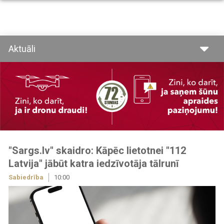
Pārlekt
uz
galveno
saturu
Aktuāli
Image
"Sargs.lv" skaidro: Kāpēc lietotnei "112
Latvija" jābūt katra iedzīvotāja tālrunī
Sabiedrība
10:00