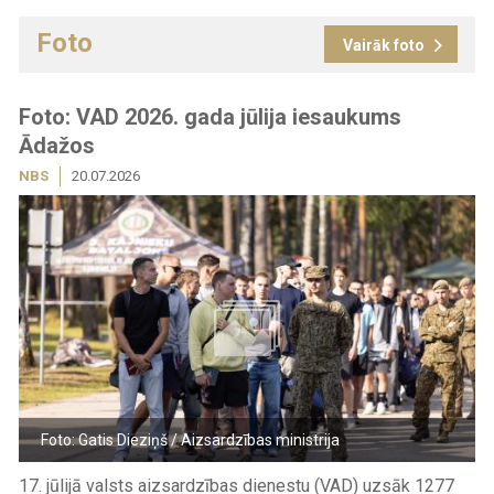
Foto
Vairāk foto
Foto: VAD 2026. gada jūlija iesaukums
Ādažos
NBS
20.07.2026
Foto: Gatis Dieziņš / Aizsardzības ministrija
17. jūlijā valsts aizsardzības dienestu (VAD) uzsāk 1277