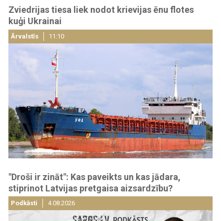
Zviedrijas tiesa liek nodot krievijas ēnu flotes
kuģi Ukrainai
Ārvalstīs
11:10
"Droši ir zināt": Kas paveikts un kas jādara,
stiprinot Latvijas pretgaisa aizsardzību?
Podkāsti
4.08.2026