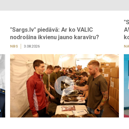
"
"Sargs.lv" piedāvā: Ar ko VALIC
A
nodrošina ikvienu jauno karavīru?
k
NBS
3.08.2026
NA