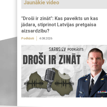
Jaunākie video
"Droši ir zināt": Kas paveikts un kas
jādara, stiprinot Latvijas pretgaisa
aizsardzību?
Podkāsti
4.08.2026