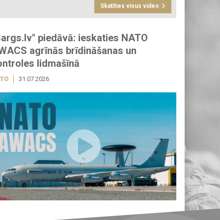
Skatīties visus video
Sargs.lv" piedāvā: ieskaties NATO
WACS agrīnās brīdināšanas un
ontroles lidmašīnā
TO
31.07.2026