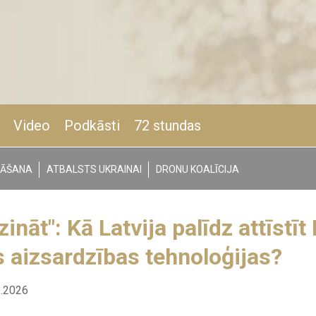
Video
Podkāsti
72 stundas
NĀŠANA
ATBALSTS UKRAINAI
DRONU KOALĪCIJA
 zināt": Kā Latvija palīdz attīstī
 aizsardzības tehnoloģijas?
5.2026