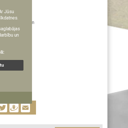
pārstāvis, lai
Ar Jūsu
sīkdatnes.
 (RTU, LU, LBTU un
sarežģītas
 saglabājas
darbību un
 evolūciju.
m NATO DIANA
li:
ā.
ītu
rupu. No visā
 (no Kanādas,
UniLab Defence
Facebook
Twitter
Draugiem
Email