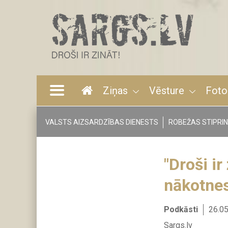
Pārlekt
uz
galveno
saturu
Ziņas
Vēsture
Foto
Main
navigation
VALSTS AIZSARDZĪBAS DIENESTS
ROBEŽAS STIPRI
Tags
menu
"Droši ir
nākotnes
Podkāsti
26.0
Sargs.lv