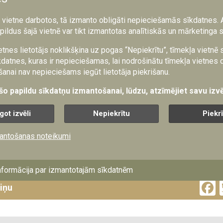
 "Droši ir zināt" epizodē viesojas Krists Avots, UniLab Defence 
ītu par Latvijas lomu NATO inovāciju ekosistēmā.
a vietne darbotos, tā izmanto obligāti nepieciešamās sīkdatnes. 
pildus šajā vietnē var tikt izmantotas analītiskās un mārketinga 
y Laboratory) sākotnēji tapa kā četru Latvijas vadošo augstskolu
kts ar mērķi palīdzēt zinātniekiem un studentiem komercializēt 
etnes lietotājs noklikšķina uz pogas “Nepiekrītu”, tīmekļa vietnē
h) idejas.
datnes, kuras ir nepieciešamas, lai nodrošinātu tīmekļa vietnes 
anai nav nepieciešams iegūt lietotāja piekrišanu.
r Aizsardzības ministriju, šī platforma ir piedzīvojusi stratēģisku
u UniLab Defence, tā ir kļuvusi par oficiālo mājvietu prestižaja
 šo papildu sīkdatņu izmantošanai, lūdzu, atzīmējiet savu izvē
n Accelerator for the North Atlantic) akcelerācijas centram Latvij
got izvēli
Nepiekrītu
Piekr
entrs Rīgā uzsāka darbu ar savu pirmo starptautisko uzņēmumu g
ogrammā uzņemtajiem jaunuzņēmumiem seši ārvalstu uzņēmumi
antošanas noteikumi
vēģijas un Slovēnijas) ir izvēlējušies braukt tieši uz Latviju, lai 
 savus produktus.
nformācija par izmantotajām sīkdatnēm
ziņu