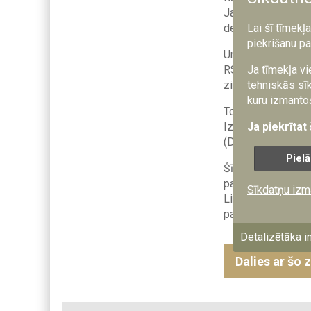
Jaunākajā podkāsta
detalizēti izstāst
Lai šī tīmekļ
piekrišanu pa
UniLab (Universit
RSU) kopīgs proje
Ja tīmekļa vi
zinātnes (deep-tec
tehniskās sīk
kuru izmantoš
Tomēr, sadarbībā a
Izveidojot virzien
Ja piekrītat
(Defence Innovatio
Pielā
Šī gada janvārī c
pasaulē DIANA pr
Sīkdatņu izm
Lielbritānijas, Nor
paspārnē attīstītu
Detalizētāka i
Dalies ar šo 