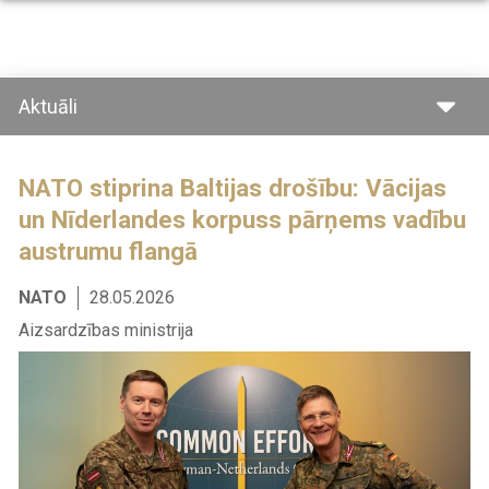
Pārlekt
uz
galveno
saturu
Aktuāli
NATO stiprina Baltijas drošību: Vācijas
un Nīderlandes korpuss pārņems vadību
austrumu flangā
NATO
28.05.2026
Aizsardzības ministrija