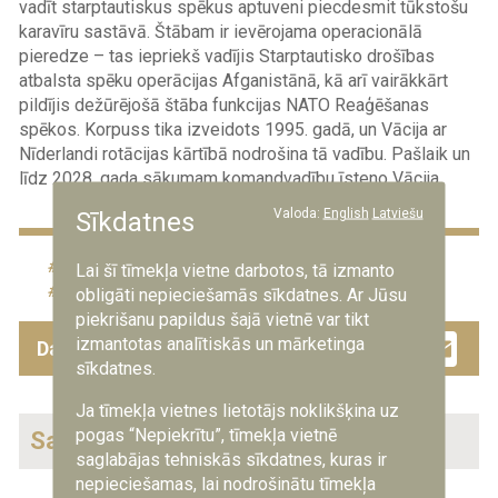
vadīt starptautiskus spēkus aptuveni piecdesmit tūkstošu
karavīru sastāvā. Štābam ir ievērojama operacionālā
pieredze – tas iepriekš vadījis Starptautisko drošības
atbalsta spēku operācijas Afganistānā, kā arī vairākkārt
pildījis dežūrējošā štāba funkcijas NATO Reaģēšanas
spēkos. Korpuss tika izveidots 1995. gadā, un Vācija ar
Nīderlandi rotācijas kārtībā nodrošina tā vadību. Pašlaik un
līdz 2028. gada sākumam komandvadību īsteno Vācija.
Valoda:
English
Latviešu
Sīkdatnes
Baltija
NATO
Lai šī tīmekļa vietne darbotos, tā izmanto
NATO daudznacionālā brigāde
sabiedrotie
obligāti nepieciešamās sīkdatnes. Ar Jūsu
piekrišanu papildus šajā vietnē var tikt
Facebook
Twitter
Drau
Em
izmantotas analītiskās un mārketinga
Dalies ar šo ziņu
sīkdatnes.
Ja tīmekļa vietnes lietotājs noklikšķina uz
pogas “Nepiekrītu”, tīmekļa vietnē
Saistītās ziņas
saglabājas tehniskās sīkdatnes, kuras ir
nepieciešamas, lai nodrošinātu tīmekļa