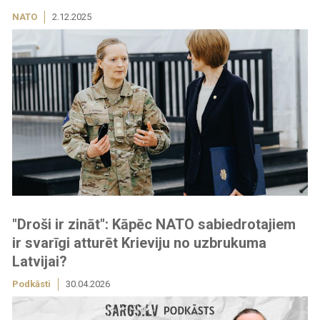
NATO
2.12.2025
"Droši ir zināt": Kāpēc NATO sabiedrotajiem
ir svarīgi atturēt Krieviju no uzbrukuma
Latvijai?
Podkāsti
30.04.2026