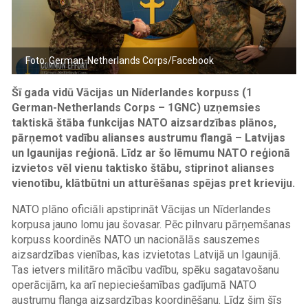
Foto: German-Netherlands Corps /Facebook
Šī gada vidū Vācijas un Nīderlandes korpuss (1
German-Netherlands Corps – 1GNC) uzņemsies
taktiskā štāba funkcijas NATO aizsardzības plānos,
pārņemot vadību alianses austrumu flangā – Latvijas
un Igaunijas reģionā. Līdz ar šo lēmumu NATO reģionā
izvietos vēl vienu taktisko štābu, stiprinot alianses
vienotību, klātbūtni un atturēšanas spējas pret krieviju.
NATO plāno oficiāli apstiprināt Vācijas un Nīderlandes
korpusa jauno lomu jau šovasar. Pēc pilnvaru pārņemšanas
korpuss koordinēs NATO un nacionālās sauszemes
aizsardzības vienības, kas izvietotas Latvijā un Igaunijā.
Tas ietvers militāro mācību vadību, spēku sagatavošanu
operācijām, ka arī nepieciešamības gadījumā NATO
austrumu flanga aizsardzības koordinēšanu. Līdz šim šīs