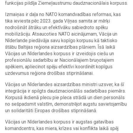
funkcijas pildīja Ziemeļaustrumu daudznacionālais korpuss.
Izmaiņas ir daļa no NATO komandvadības reformas, kas
tika ieviesta pēc 2023. gada Viļņas samita ar mērķi
nodrošināt ātrāku un efektīvāku sabiedroto spēku
mobilizāciju. Atsaucoties NATO aicinājumam, Vācija un
Nīderlande piedāvāja savu kopīgo korpusu kā taktisko
štābu Baltijas reģiona aizsardzības plāniem. Īsā laikā
Vācijas un Nīderlandes korpuss ir izveidojis ciešu un
profesionālu sadarbību ar Nacionālajiem bruņotajiem
spēkiem, apliecinot spēju efektīvi koordinēt kopīgus
uzdevumus reģiona drošības stiprināšanai.
Vācijas un Nīderlandes aizsardzības ministri uzsver, ka šī
integrācija ir spilgts daudznacionālās sadarbības piemērs.
Korpusā ikdienā plecu pie pleca strādā un dien personāls
no sešpadsmit valstīm, demonstrējot augstu savietojamību
un solidaritāti Eiropas drošības stiprināšanā.
Vācijas un Nīderlandes korpuss ir augstas gatavības
komandcentrs, kas miera, krīzes vai konflikta laikā spēj