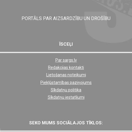
PORTĀLS PAR AIZSARDZĪBU UN DROŠĪBU
ĪSCEĻI
Par sargs.lv
Shortcut
Redakcijas kontakti
footer
Lietošanas noteikumi
links
Piekļūstamības paziņojums
Sīkdatņu politika
Sīkdatņu iestatījumi
SEKO MUMS SOCIĀLAJOS TĪKLOS: