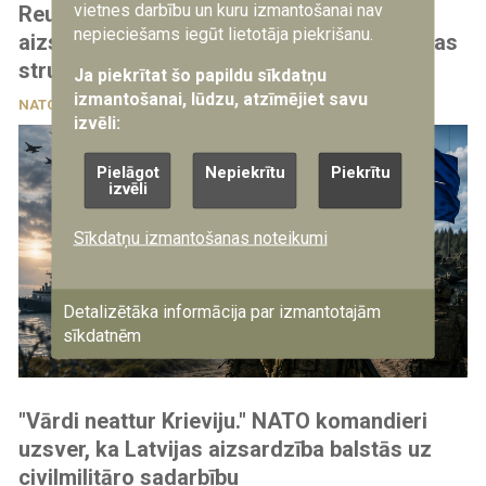
vietnes darbību un kuru izmantošanai nav
Reuters: NATO plāno stiprināt Baltijas
nepieciešams iegūt lietotāja piekrišanu.
aizsardzību, paredzot jaunu komandvadības
struktūru Latvijai un Igaunijai
Ja piekrītat šo papildu sīkdatņu
izmantošanai, lūdzu, atzīmējiet savu
NATO
27.05.2026
izvēli:
Pielāgot
Nepiekrītu
Piekrītu
izvēli
Sīkdatņu izmantošanas noteikumi
Detalizētāka informācija par izmantotajām
sīkdatnēm
"Vārdi neattur Krieviju." NATO komandieri
uzsver, ka Latvijas aizsardzība balstās uz
civilmilitāro sadarbību