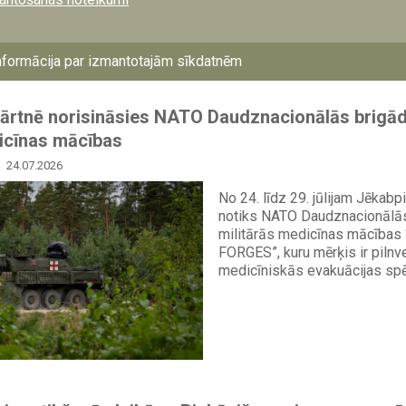
nformācija par izmantotajām sīkdatnēm
ārtnē norisināsies NATO Daudznacionālās brigād
icīnas mācības
24.07.2026
No 24. līdz 29. jūlijam Jēkabpi
notiks NATO Daudznacionālās
militārās medicīnas mācība
FORGES”, kuru mērķis ir pilnv
medicīniskās evakuācijas spē