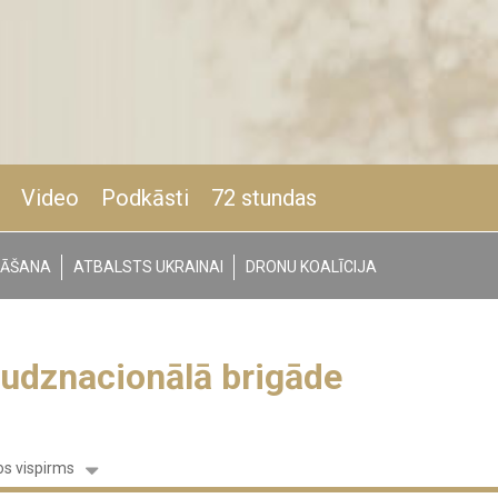
Video
Podkāsti
72 stundas
NĀŠANA
ATBALSTS UKRAINAI
DRONU KOALĪCIJA
udznacionālā brigāde
s vispirms