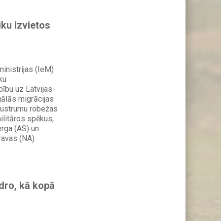
ku izvietos
inistrijas (IeM)
ku
ību uz Latvijas-
gālās migrācijas
austrumu robežas
ilitāros spēkus,
erga (AS) un
ravas (NA)
dro, kā kopā