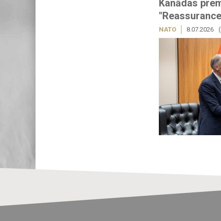
Kanādas premj
"Reassurance
NATO
8.07.2026
Load
5
More