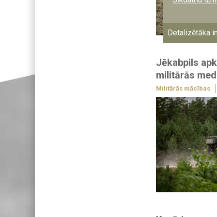
Detalizētāka i
Jēkabpils apk
militārās med
Militārās mācības