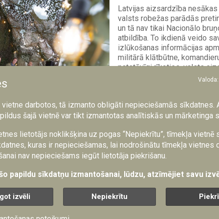
Latvijas aizsardzība nesākas t
valsts robežas parādās preti
un tā nav tikai Nacionālo bru
atbildība. To ikdienā veido sa
izlūkošanas informācijas apm
militārā klātbūtne, komandier
patstāvīgi rīkoties, valsts ai
dienests, sabiedrības noturība
Valoda:
es
a vietne darbotos, tā izmanto obligāti nepieciešamās sīkdatnes. 
pildus šajā vietnē var tikt izmantotas analītiskās un mārketinga 
dā notiks NATO Daudznacionālās brigādes Latvij
etnes lietotājs noklikšķina uz pogas “Nepiekrītu”, tīmekļa vietnē
pmācības
datnes, kuras ir nepieciešamas, lai nodrošinātu tīmekļa vietnes 
24.07.2026
anai nav nepieciešams iegūt lietotāja piekrišanu.
No 27. līdz 31. jūlijam Ķekav
 šo papildu sīkdatņu izmantošanai, lūdzu, atzīmējiet savu izvē
Daugmales pagasta Kausu ap
Daudznacionālās brigāde Latv
got izvēli
Nepiekrītu
Piekr
bezpilota lidaparātu apmācības
prasmes bezpilota lidaparāt
taktisko uzdevumu izpildē.
antošanas noteikumi