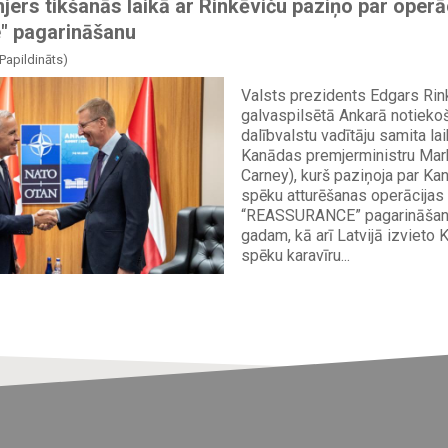
ers tikšanās laikā ar Rinkēviču paziņo par operā
" pagarināšanu
(Papildināts)
Valsts prezidents Edgars Rink
galvaspilsētā Ankarā notiek
dalībvalstu vadītāju samita lai
Kanādas premjerministru Mark
Carney), kurš paziņoja par K
spēku atturēšanas operācijas 
“REASSURANCE” pagarināšanu
gadam, kā arī Latvijā izvieto
spēku karavīru...