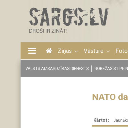
Pārlekt
uz
galveno
saturu
Ziņas
Vēsture
Foto
Main
navigation
VALSTS AIZSARDZĪBAS DIENESTS
ROBEŽAS STIPRI
Tags
menu
NATO da
Kārtot
Jaunāko