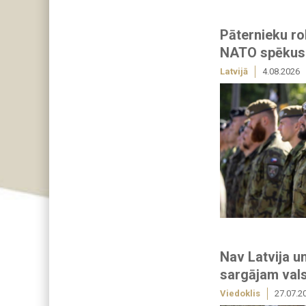
Pāternieku ro
NATO spēkus
Latvijā
4.08.2026
Nav Latvija 
sargājam vals
Viedoklis
27.07.2