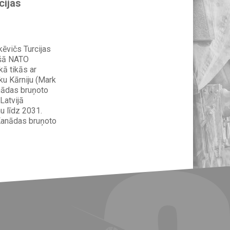
cijas
ēvičs Turcijas
ošā NATO
kā tikās ar
u Kārniju (Mark
anādas bruņoto
Latvijā
 līdz 2031.
 Kanādas bruņoto