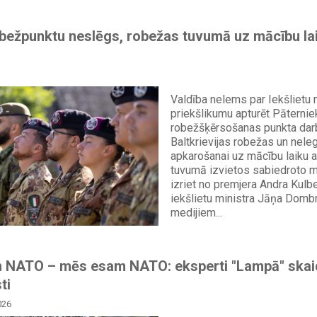
bežpunktu neslēgs, robežas tuvumā uz mācību lai
Valdība nelems par Iekšlietu m
priekšlikumu apturēt Pāternie
robežšķērsošanas punkta darb
Baltkrievijas robežas un nele
apkarošanai uz mācību laiku 
tuvumā izvietos sabiedroto m
izriet no premjera Andra Kulb
iekšlietu ministra Jāņa Domb
medijiem...
un NATO – mēs esam NATO: eksperti "Lampā" skai
ti
026