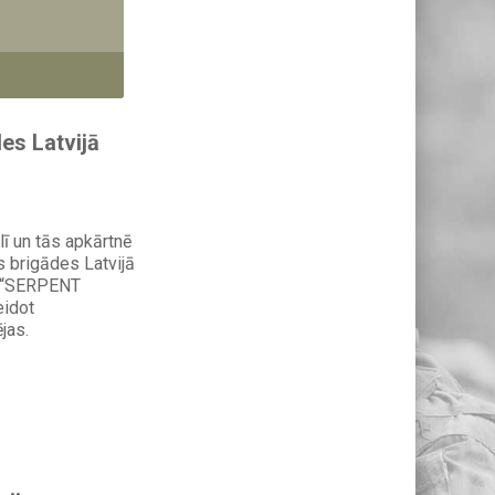
es Latvijā
lī un tās apkārtnē
 brigādes Latvijā
s “SERPENT
eidot
jas.