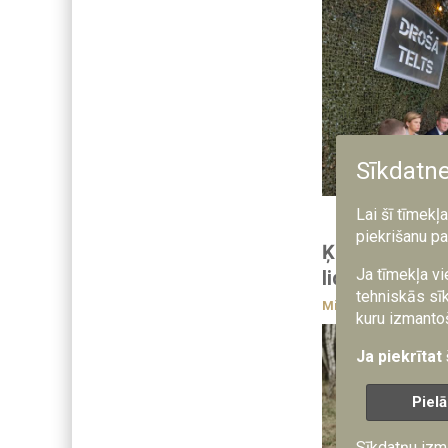
Sīkdatn
Lai šī tīmekļ
piekrišanu pa
Ķekavas nova
Ja tīmekļa vi
lidaparātu a
tehniskās sīk
Militārās mācības
kuru izmantoš
Ja piekrītat
Pielā
Sīkdatņu izm