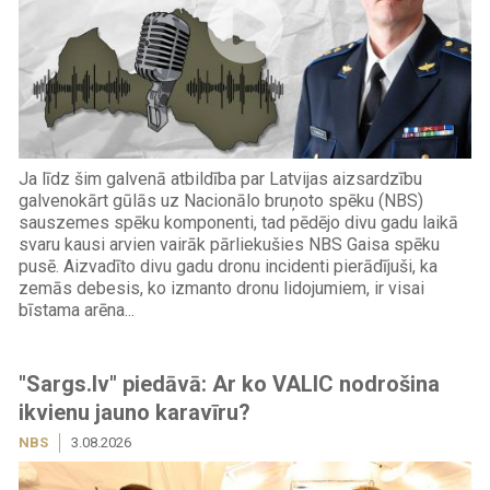
Ja līdz šim galvenā atbildība par Latvijas aizsardzību
galvenokārt gūlās uz Nacionālo bruņoto spēku (NBS)
sauszemes spēku komponenti, tad pēdējo divu gadu laikā
svaru kausi arvien vairāk pārliekušies NBS Gaisa spēku
pusē. Aizvadīto divu gadu dronu incidenti pierādījuši, ka
zemās debesis, ko izmanto dronu lidojumiem, ir visai
bīstama arēna...
"Sargs.lv" piedāvā: Ar ko VALIC nodrošina
ikvienu jauno karavīru?
NBS
3.08.2026