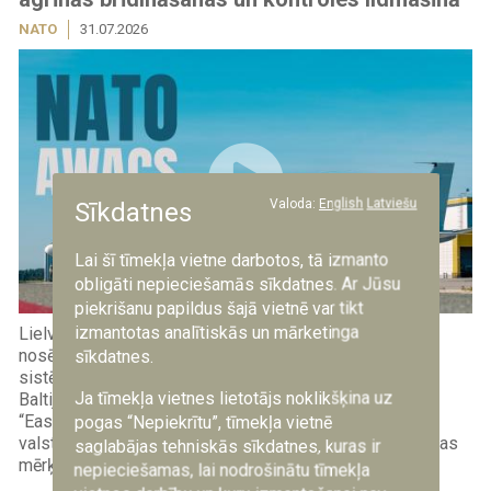
NATO
31.07.2026
Valoda:
English
Latviešu
Sīkdatnes
Lai šī tīmekļa vietne darbotos, tā izmanto
obligāti nepieciešamās sīkdatnes. Ar Jūsu
piekrišanu papildus šajā vietnē var tikt
izmantotas analītiskās un mārketinga
Lielvārdes gaisa spēku bāzē pirmo reizi tās vēsturē
nosēdusies NATO agrās brīdināšanas un kontroles
sīkdatnes.
sistēmas (AWACS) lidmašīna “Boeing” E-3A, kas šobrīd
Ja tīmekļa vietnes lietotājs noklikšķina uz
Baltijas reģionā piedalās divās alianses operācijās:
“Eastern Sentry”, kas vērsta uz Eiropas austrumu flanga
pogas “Nepiekrītu”, tīmekļa vietnē
valstu gaisa telpas aizsardzību, un “Baltic Sentinel”, kuras
saglabājas tehniskās sīkdatnes, kuras ir
mērķis ir uzraudzīt un...
nepieciešamas, lai nodrošinātu tīmekļa