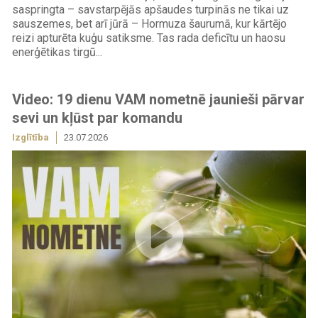
saspringta – savstarpējās apšaudes turpinās ne tikai uz
sauszemes, bet arī jūrā – Hormuza šaurumā, kur kārtējo
reizi apturēta kuģu satiksme. Tas rada deficītu un haosu
enerģētikas tirgū...
Video: 19 dienu VAM nometnē jaunieši pārvar
sevi un kļūst par komandu
Izglītība
23.07.2026