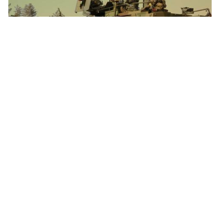
Apgāde un loģistika bruņotajos spēkos ir būtiski elementi,
kas garantē karavīru spēju efektīvi darboties un
sadarboties jebkuros apstākļos. 2026.gada Nodrošinājuma
pavēlniecības mācībās “LOGEX 26” tika trenēta resursu
piegāde, efektīva transporta izmantošana un plānošanas
uzdevumu izpilde.
"Droši ir zināt": Kā biedrības un privātais
sektors var palīdzēt sagatavot dronu
operatorus?