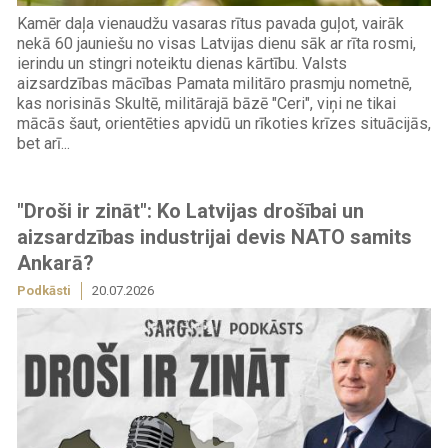
Kamēr daļa vienaudžu vasaras rītus pavada guļot, vairāk
nekā 60 jauniešu no visas Latvijas dienu sāk ar rīta rosmi,
ierindu un stingri noteiktu dienas kārtību. Valsts
aizsardzības mācības Pamata militāro prasmju nometnē,
kas norisinās Skultē, militārajā bāzē "Ceri", viņi ne tikai
mācās šaut, orientēties apvidū un rīkoties krīzes situācijās,
bet arī...
"Droši ir zināt": Ko Latvijas drošībai un
aizsardzības industrijai devis NATO samits
Ankarā?
Podkāsti
20.07.2026