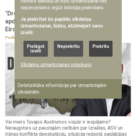
vietnes darbību un kuru izmantošanai nav
nepieciešams iegūt lietotāja piekrišanu.
"Droši ir zināt": Cik nopietni Irānas režīms
Ja piekrītat šo papildu sīkdatņu
apdraud ne tikai Tuvos Austrumus, bet arī
izmantošanai, lūdzu, atzīmējiet savu
Eiropu?
izvēli:
Podkāsti
28.07.2026
Pielāgot
Nepiekrītu
Piekrītu
izvēli
Sīkdatņu izmantošanas noteikumi
Detalizētāka informācija par izmantotajām
sīkdatnēm
Vai miers Tuvajos Austrumos vispār ir iespējams?
Neraugoties uz paustajām cerībām par Izraēlas, ASV un
Irānas konflikta deeskalāciju, situācija reģionā saglabājas