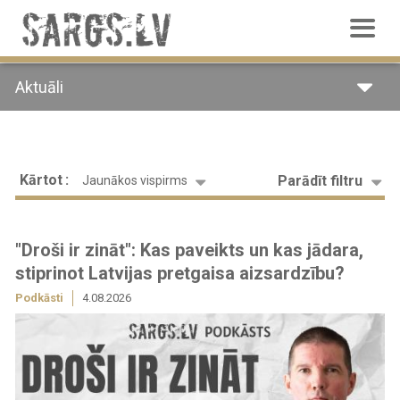
Pārlekt
uz
galveno
saturu
Aktuāli
Kārtot
Parādīt filtru
Jaunākos vispirms
"Droši ir zināt": Kas paveikts un kas jādara,
stiprinot Latvijas pretgaisa aizsardzību?
Podkāsti
4.08.2026