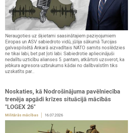
Neraugoties uz šķietami saasinātajiem paziņojumiem
Eiropas un ASV sabiedroto vidū, jūlija sākumā Turcijas
galvaspilsētā Ankarā aizvadītais NATO samits noslēdzies
ne tikai labi, bet pat ļoti labi. Sabiedrotie apliecinājuši
nedalītu uzticību alianses 5. pantam, atkārtoti uzsverot, ka
jebkura agresora uzbrukums kādai no dalībvalstīm tiks
uzskatīts par...
Noskaties, kā Nodrošinājuma pavēlniecība
trenēja apgādi krīzes situācijā mācībās
"LOGEX 26"
Militārās mācības
16.07.2026