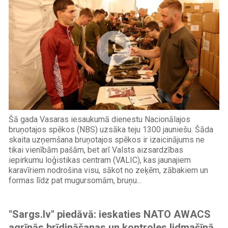
Šā gada Vasaras iesaukumā dienestu Nacionālajos
bruņotajos spēkos (NBS) uzsāka teju 1300 jauniešu. Šāda
skaita uzņemšana bruņotajos spēkos ir izaicinājums ne
tikai vienībām pašām, bet arī Valsts aizsardzības
iepirkumu loģistikas centram (VALIC), kas jaunajiem
karavīriem nodrošina visu, sākot no zeķēm, zābakiem un
formas līdz pat mugursomām, bruņu...
"Sargs.lv" piedāvā: ieskaties NATO AWACS
agrīnās brīdināšanas un kontroles lidmašīnā