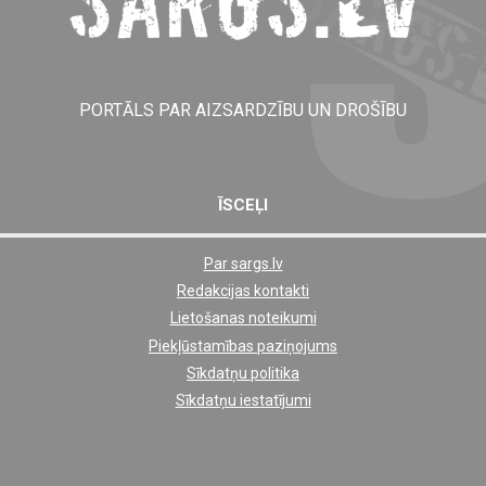
PORTĀLS PAR AIZSARDZĪBU UN DROŠĪBU
ĪSCEĻI
Par sargs.lv
Shortcut
Redakcijas kontakti
footer
Lietošanas noteikumi
links
Piekļūstamības paziņojums
Sīkdatņu politika
Sīkdatņu iestatījumi