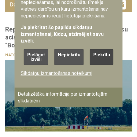
Facebook
Twitter
Drau
Em
nepieciešamas, lai nodrošinātu tīmekļa
Dalies ar šo ziņu
vietnes darbību un kuru izmantošanai nav
nepieciešams iegūt lietotāja piekrišanu.
Ja piekrītat šo papildu sīkdatņu
Reportāža: Lielvārdē ierodas NATO "debesu
izmantošanai, lūdzu, atzīmējiet savu
acis" – agrīnās brīdināšanas lidmašīna
izvēli:
"Boeing" E-3A
Pielāgot
Nepiekrītu
Piekrītu
NATO
31.07.2026
izvēli
Sīkdatņu izmantošanas noteikumi
Detalizētāka informācija par izmantotajām
sīkdatnēm