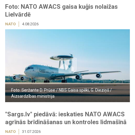
Foto: NATO AWACS gaisa kuģis nolaižas
Lielvārdē
NATO
4.08.2026
Foto: Seržante D. Prūse / NBS Gaisa spēki, G. Dieziņš /
Aizsardzības ministrija
"Sargs.lv" piedāvā: ieskaties NATO AWACS
agrīnās brīdināšanas un kontroles lidmašīnā
NATO
31.07.2026