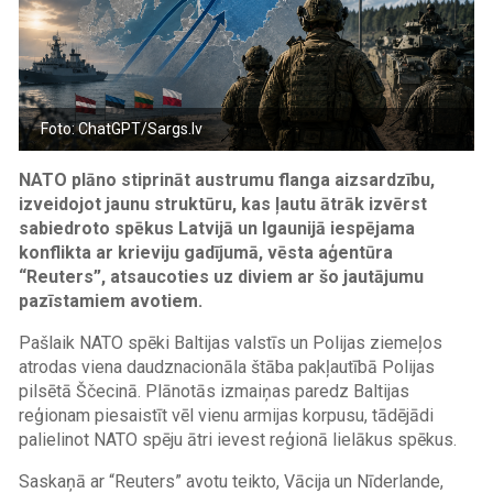
Foto: ChatGPT/Sargs.lv
NATO plāno stiprināt austrumu flanga aizsardzību,
izveidojot jaunu struktūru, kas ļautu ātrāk izvērst
sabiedroto spēkus Latvijā un Igaunijā iespējama
konflikta ar krieviju gadījumā, vēsta aģentūra
“Reuters”, atsaucoties uz diviem ar šo jautājumu
pazīstamiem avotiem.
Pašlaik NATO spēki Baltijas valstīs un Polijas ziemeļos
atrodas viena daudznacionāla štāba pakļautībā Polijas
pilsētā Ščecinā. Plānotās izmaiņas paredz Baltijas
reģionam piesaistīt vēl vienu armijas korpusu, tādējādi
palielinot NATO spēju ātri ievest reģionā lielākus spēkus.
Saskaņā ar “Reuters” avotu teikto, Vācija un Nīderlande,