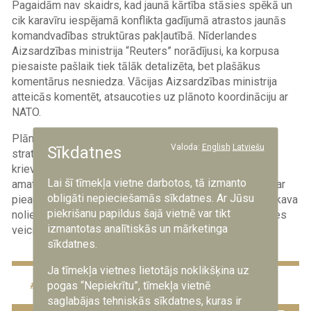
Pagaidām nav skaidrs, kad jaunā kārtība stāsies spēkā un
cik karavīru iespējamā konflikta gadījumā atrastos jaunās
komandvadības struktūras pakļautībā. Nīderlandes
Aizsardzības ministrija “Reuters” norādījusi, ka korpusa
piesaiste pašlaik tiek tālāk detalizēta, bet plašākus
komentārus nesniedza. Vācijas Aizsardzības ministrija
atteicās komentēt, atsaucoties uz plānoto koordināciju ar
NATO.
Plānotās izmaiņas vēlreiz apliecina Baltijas reģiona
Valoda:
English
Latviešu
Sīkdatnes
stratēģisko nozīmi NATO aizsardzības plānošanā pēc
krievijas pilna mēroga iebrukuma Ukrainā. NATO
Lai šī tīmekļa vietne darbotos, tā izmanto
amatpersonas pēdējos gados vairākkārt brīdinājušas par
obligāti nepieciešamās sīkdatnes. Ar Jūsu
pieaugošu krievijas radīto apdraudējumu, savukārt Maskava
piekrišanu papildus šajā vietnē var tikt
noliedz agresīvus nodomus un apsūdz aliansi spriedzes
izmantotas analītiskās un mārketinga
veicināšanā.
sīkdatnes.
Ja tīmekļa vietnes lietotājs noklikšķina uz
atturēšana
Baltija
NATO
pogas “Nepiekrītu”, tīmekļa vietnē
saglabājas tehniskās sīkdatnes, kuras ir