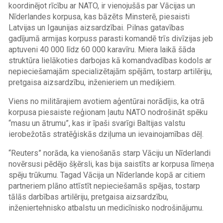
koordinējot rīcību ar NATO, ir vienojušās par Vācijas un
Nīderlandes korpusa, kas bāzēts Minsterē, piesaisti
Latvijas un Igaunijas aizsardzībai. Pilnas gatavības
gadījumā armijas korpuss parasti komandē trīs divīzijas jeb
aptuveni 40 000 līdz 60 000 karavīru. Miera laikā šāda
struktūra lielākoties darbojas kā komandvadības kodols ar
nepieciešamajām specializētajām spējām, tostarp artilēriju,
pretgaisa aizsardzību, inženieriem un mediķiem.
Viens no militārajiem avotiem aģentūrai norādījis, ka otrā
korpusa piesaiste reģionam ļautu NATO nodrošināt spēku
“masu un ātrumu”, kas ir īpaši svarīgi Baltijas valstu
ierobežotās stratēģiskās dziļuma un ievainojamības dēļ.
“Reuters” norāda, ka vienošanās starp Vāciju un Nīderlandi
novērsusi pēdējo šķērsli, kas bija saistīts ar korpusa līmeņa
spēju trūkumu. Tagad Vācija un Nīderlande kopā ar citiem
partneriem plāno attīstīt nepieciešamās spējas, tostarp
tālās darbības artilēriju, pretgaisa aizsardzību,
inženiertehnisko atbalstu un medicīnisko nodrošinājumu.