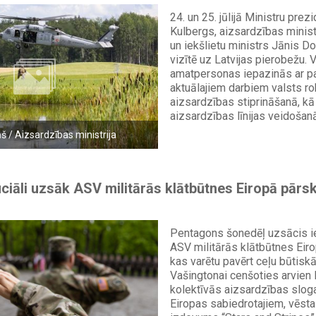
24. un 25. jūlijā Ministru prez
Kulbergs, aizsardzības minist
un iekšlietu ministrs Jānis 
vizītē uz Latvijas pierobežu. V
amatpersonas iepazinās ar pa
aktuālajiem darbiem valsts r
aizsardzības stiprināšanā, kā 
aizsardzības līnijas veidošanā
ņš / Aizsardzības ministrija
ciāli uzsāk ASV militārās klātbūtnes Eiropā pārs
Pentagons šonedēļ uzsācis i
ASV militārās klātbūtnes Eiro
kas varētu pavērt ceļu būtis
Vašingtonai cenšoties arvien
kolektīvās aizsardzības slog
Eiropas sabiedrotajiem, vēsta