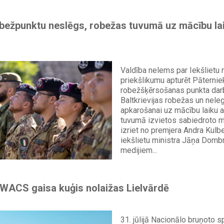
bežpunktu neslēgs, robežas tuvumā uz mācību lai
Valdība nelems par Iekšlietu m
priekšlikumu apturēt Pāternie
robežšķērsošanas punkta darb
Baltkrievijas robežas un nele
apkarošanai uz mācību laiku 
tuvumā izvietos sabiedroto m
izriet no premjera Andra Kulb
iekšlietu ministra Jāņa Domb
medijiem...
WACS gaisa kuģis nolaižas Lielvārdē
31. jūlijā Nacionālo bruņoto s