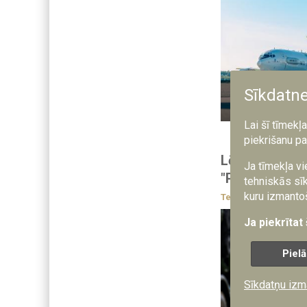
Sīkdatn
Foto: Seržante D.
Dieziņš / Aizsard
Lai šī tīmekļ
piekrišanu pa
Lētāku pretra
Ja tīmekļa vi
"Patriot"
tehniskās sīk
kuru izmantoš
Tehnika un ekipēju
Ja piekrītat
Pielā
Sīkdatņu izm