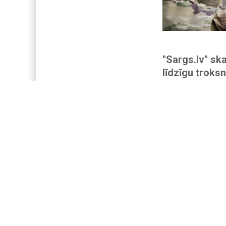
"Sargs.lv" sk
līdzīgu troksn
Latvijā
29.07.2026
Nav Latvija 