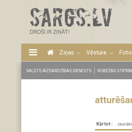
Pārlekt
uz
galveno
saturu
Ziņas
Vēsture
Foto
Main
navigation
VALSTS AIZSARDZĪBAS DIENESTS
ROBEŽAS STIPRI
Tags
menu
atturēša
Kārtot
Jaunāko