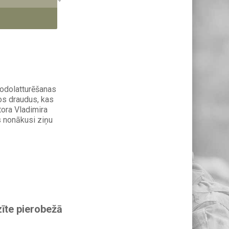
vijas...
kodolatturēšanas
os draudus, kas
atora Vladimira
as nonākusi ziņu
zīte pierobežā