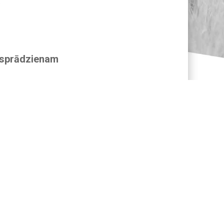
.
a sprādzienam
tgādina
smi iedzīvotājos.
 cēlonis ir NATO
ma laikā pārsniedz
ieaugošo
, kāpēc arvien
as, portāls
rsās pie
dro, kā kopā