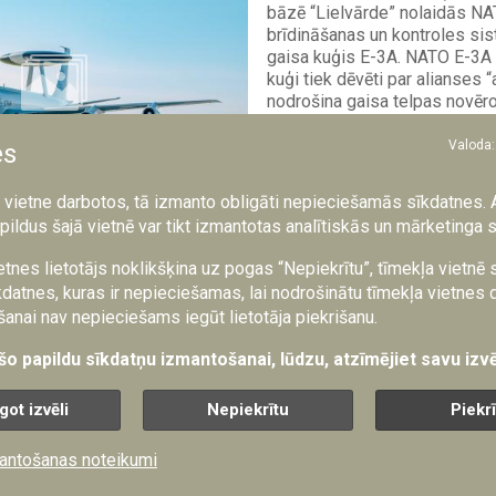
bāzē “Lielvārde” nolaidās NA
brīdināšanas un kontroles s
gaisa kuģis E-3A. NATO E-3
kuģi tiek dēvēti par alianses 
nodrošina gaisa telpas novēro
brīdināšanu, kaujas vadību, 
sakarus, sniedzot NATO visapt
Valoda:
es
 Prūse / NBS Gaisa spēki, G.
zības ministrija
a vietne darbotos, tā izmanto obligāti nepieciešamās sīkdatnes. 
pildus šajā vietnē var tikt izmantotas analītiskās un mārketinga 
ķešu sacensība: NATO un sabiedrotie meklē alter
etnes lietotājs noklikšķina uz pogas “Nepiekrītu”, tīmekļa vietnē
datnes, kuras ir nepieciešamas, lai nodrošinātu tīmekļa vietnes 
anai nav nepieciešams iegūt lietotāja piekrišanu.
ms
3.08.2026
Globālā pretballistisko raķeš
 šo papildu sīkdatņu izmantošanai, lūdzu, atzīmējiet savu izvē
šobrīd piedzīvo straujāko pā
kopš Aukstā kara. Gadu desm
got izvēli
Nepiekrītu
Piekr
valstis paļāvās uz ASV ražoto
un tās PAC‑3 pārtvērējraķetēm
antošanas noteikumi
zelta standartu cīņā pret ball
draudiem. Taču pēdējo gadu int