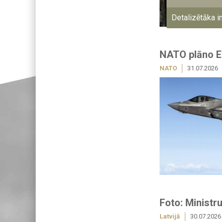
Detalizētāka i
NATO plāno Ei
NATO
31.07.2026
Foto: Ministru
Latvijā
30.07.2026