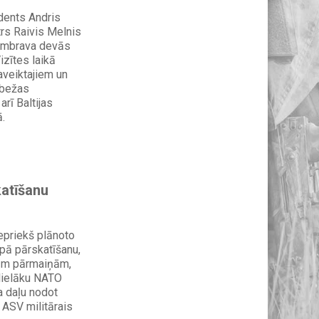
idents Andris
rs Raivis Melnis
Dombrava devās
izītes laikā
veiktajiem un
obežas
arī Baltijas
.
katīšanu
epriekš plānoto
pā pārskatīšanu,
kām pārmaiņām,
 lielāku NATO
a daļu nodot
 ASV militārais