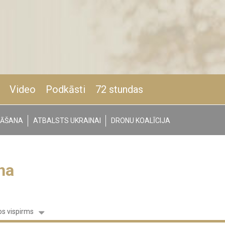
Video
Podkāsti
72 stundas
NĀŠANA
ATBALSTS UKRAINAI
DRONU KOALĪCIJA
na
s vispirms