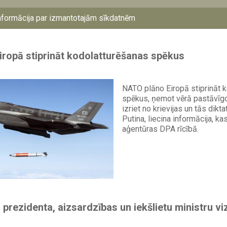
īpaši ASV – Irānas karš un krie
nformācija par izmantotajām sīkdatnēm
ropā stiprināt kodolatturēšanas spēkus
NATO plāno Eiropā stiprināt 
spēkus, ņemot vērā pastāvīg
izriet no krievijas un tās dikt
Putina, liecina informācija, k
aģentūras DPA rīcībā.
 prezidenta, aizsardzības un iekšlietu ministru vi