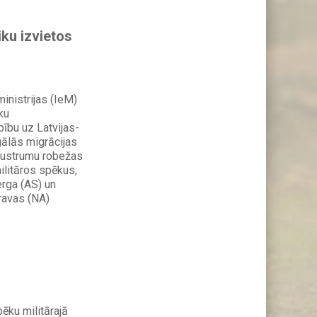
ku izvietos
inistrijas (IeM)
ku
ību uz Latvijas-
gālās migrācijas
austrumu robežas
ilitāros spēkus,
erga (AS) un
ravas (NA)
pēku militārajā