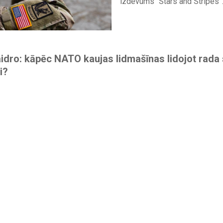
izdevums “Stars and Stripes”
aidro: kāpēc NATO kaujas lidmašīnas lidojot rad
i?
Pēkšņs, skaļš blīkšķis, kas a
sprādzienu, nereti rada trauk
Tomēr visbiežāk šāda trokšņa
kaujas lidmašīnas, kas lidoju
skaņas ātrumu. Ņemot vērā p
iedzīvotāju satraukumu par to
biežāk dzirdamas šādas skaņ
"Sargs.lv" pēc skaidrojuma vē
Nacionālo...
un NATO – mēs esam NATO: eksperti "Lampā" skai