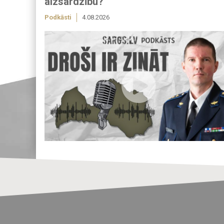
aizsardzību?
Podkāsti
4.08.2026