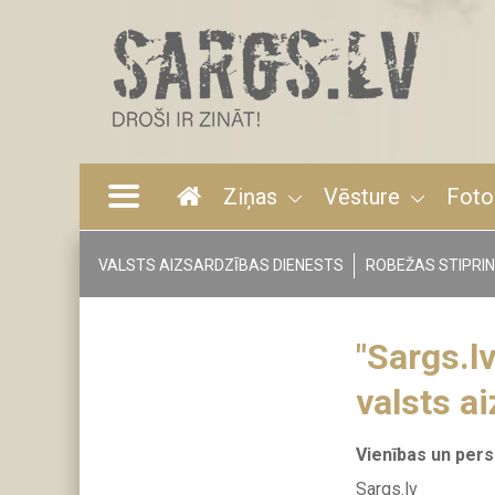
Pārlekt
uz
galveno
saturu
Ziņas
Vēsture
Foto
Main
navigation
VALSTS AIZSARDZĪBAS DIENESTS
ROBEŽAS STIPRI
Tags
menu
"Sargs.lv
valsts a
Vienības un per
Sargs.lv