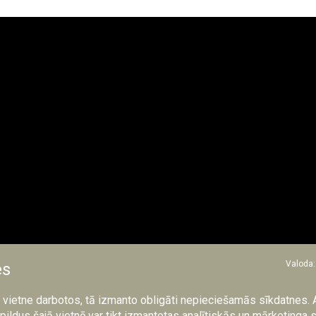
Valoda:
es
a vietne darbotos, tā izmanto obligāti nepieciešamās sīkdatnes. 
s vecs liepājnieks, kurš šobrīd par savām mājām sauc Alūksnē iz
pildus šajā vietnē var tikt izmantotas analītiskās un mārketinga 