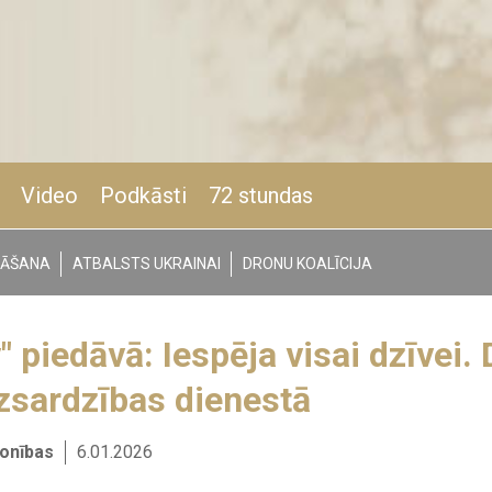
Video
Podkāsti
72 stundas
NĀŠANA
ATBALSTS UKRAINAI
DRONU KOALĪCIJA
" piedāvā: Iespēja visai dzīvei.
izsardzības dienestā
sonības
6.01.2026