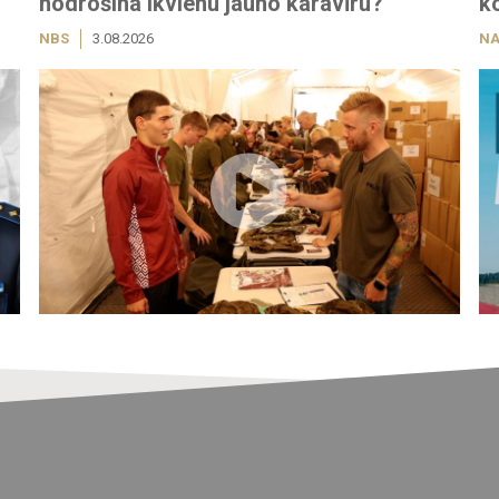
nodrošina ikvienu jauno karavīru?
k
NBS
3.08.2026
NA