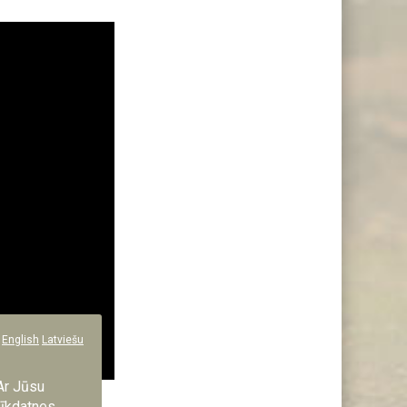
English
Latviešu
Ar Jūsu
vietoto NBS
sīkdatnes.