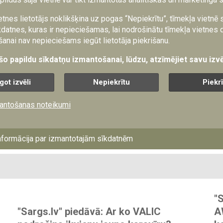
r aizrit viņa ikdiena kā Zemessardzes 25. kaujas atbalsta bataljo
etnes lietotājs noklikšķina uz pogas “Nepiekrītu”, tīmekļa vietnē
esta karavīram.
datnes, kuras ir nepieciešamas, lai nodrošinātu tīmekļa vietnes 
u ieskatīties 24 h no viņa dzīves aizsardzības dienestā - iepazī
anai nav nepieciešams iegūt lietotāja piekrišanu.
kārtību un apmācību procesu un uzzināt, kā Elvija dzīvi ir mainīj
 šo papildu sīkdatņu izmantošanai, lūdzu, atzīmējiet savu izvē
stam.
s valsts aizsardzības dienesta 2026. gada vasaras iesaukumam l
got izvēli
Nepiekrītu
Piekr
t! Vairāk informācijas vietnē https://www.klustikaravirs.lv/.
antošanas noteikumi
ziņu
nformācija par izmantotajām sīkdatnēm
"
"Sargs.lv" piedāvā: Ar ko VALIC
A