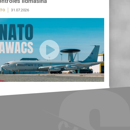
ontroles lidmašīnā
TO
31.07.2026