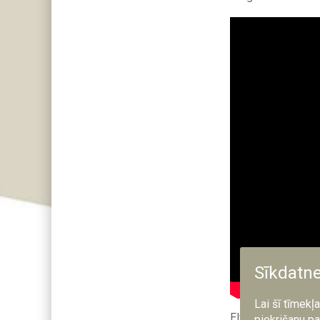
Sīkdatn
Lai šī tīmekļ
Elvijs ir 24 gadu
piekrišanu pa