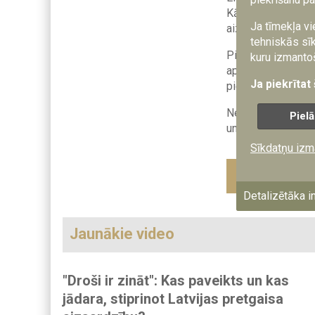
Kājnieku skolu, ku
Ja tīmekļa vi
aizsardzības dien
tehniskās sīk
Piedāvājam iespēj
kuru izmantoš
apstākļus, dienas 
Ja piekrītat
pieteikties diene
Negaidi! Piesakie
Pielā
un iemācies uzvarē
Sīkdatņu izm
Dalies ar šo 
Detalizētāka i
Jaunākie video
"Droši ir zināt": Kas paveikts un kas
jādara, stiprinot Latvijas pretgaisa