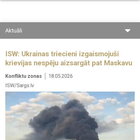
Pārlekt
uz
galveno
saturu
Aktuāli
ISW: Ukrainas triecieni izgaismojuši
krievijas nespēju aizsargāt pat Maskavu
Konfliktu zonas
18.05.2026
ISW/Sargs.lv