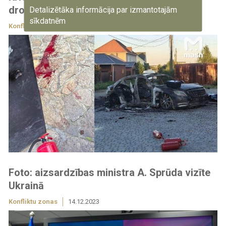
dronu ražošanas uzņēmuma vadītājs
Detalizētāka informācija par izmantotajām
sīkdatnēm
Konfliktu zonas
5.08.2026
Foto: aizsardzības ministra A. Sprūda vizīte
Ukrainā
Konfliktu zonas
14.12.2023