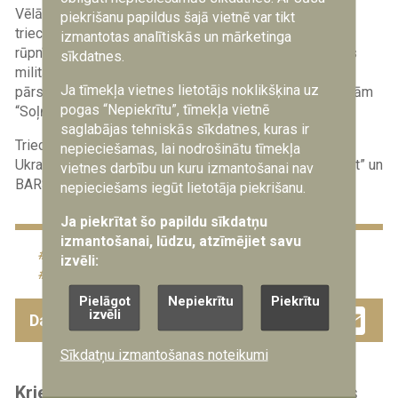
Vēlāk Ukrainas Drošības dienests atklāja detaļas par
piekrišanu papildus šajā vietnē var tikt
triecieniem Maskavas apgabalā. Tika ziņots, ka trāpīts
izmantotas analītiskās un mārketinga
rūpnīcai “Angstrem”, kas piegādā pusvadītājus krievijas
sīkdatnes.
militāri rūpnieciskajam kompleksam, Maskavas naftas
Ja tīmekļa vietnes lietotājs noklikšķina uz
pārstrādes rūpnīcai, kā arī naftas pārsūknēšanas stacijām
pogas “Nepiekrītu”, tīmekļa vietnē
“Soļņečnogorskaja” un “Volodarskoje”.
saglabājas tehniskās sīkdatnes, kuras ir
Triecieniem Ukrainas aizsardzības spēki izmantojuši
nepieciešamas, lai nodrošinātu tīmekļa
Ukrainā izstrādātus dronus RS-1 “Bars”, FP-1 “Firepoint” un
vietnes darbību un kuru izmantošanai nav
BARS-SM “GLADIATOR”.
nepieciešams iegūt lietotāja piekrišanu.
Ja piekrītat šo papildu sīkdatņu
izmantošanai, lūdzu, atzīmējiet savu
karš
Krievija
militārs konflikts
izvēli:
pretgaisa aizsardzība
Ukraina
Pielāgot
Nepiekrītu
Piekrītu
Facebook
Twitter
Drau
Em
izvēli
Dalies ar šo ziņu
Sīkdatņu izmantošanas noteikumi
Krievijā automašīnas sprādzienā ievainots