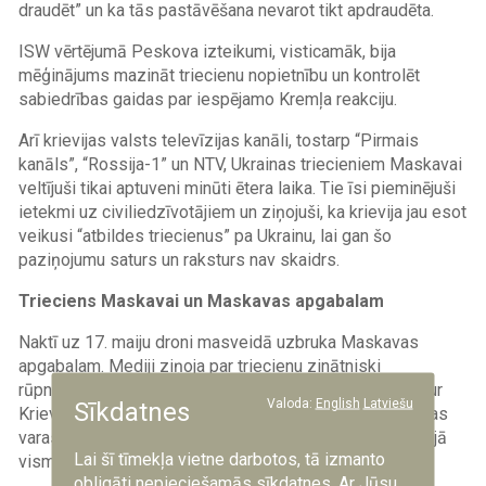
draudēt” un ka tās pastāvēšana nevarot tikt apdraudēta.
ISW vērtējumā Peskova izteikumi, visticamāk, bija
mēģinājums mazināt triecienu nopietnību un kontrolēt
sabiedrības gaidas par iespējamo Kremļa reakciju.
Arī krievijas valsts televīzijas kanāli, tostarp “Pirmais
kanāls”, “Rossija-1” un NTV, Ukrainas triecieniem Maskavai
veltījuši tikai aptuveni minūti ētera laika. Tie īsi pieminējuši
ietekmi uz civiliedzīvotājiem un ziņojuši, ka krievija jau esot
veikusi “atbildes triecienus” pa Ukrainu, lai gan šo
paziņojumu saturs un raksturs nav skaidrs.
Trieciens Maskavai un Maskavas apgabalam
Naktī uz 17. maiju droni masveidā uzbruka Maskavas
apgabalam. Mediji ziņoja par triecienu zinātniski
rūpnieciskajam kompleksam “Elma” un Zelenogradai, kur
Valoda:
English
Latviešu
Sīkdatnes
Krievijā tiek ražota mikroelektronika. Saskaņā ar krievijas
varasiestāžu oficiālajiem datiem uzbrukumos gājuši bojā
Lai šī tīmekļa vietne darbotos, tā izmanto
vismaz trīs cilvēki, bet 12 guvuši ievainojumus.
obligāti nepieciešamās sīkdatnes. Ar Jūsu