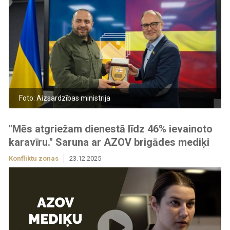
Foto: Aizsardzības ministrija
"Mēs atgriežam dienestā līdz 46% ievainoto
karavīru." Saruna ar AZOV brigādes mediķi
Konfliktu zonas
23.12.2025