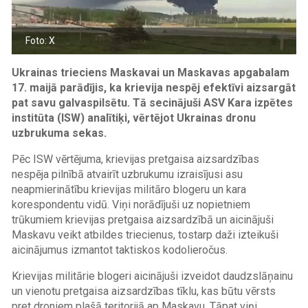
Foto: X
Ukrainas trieciens Maskavai un Maskavas apgabalam
17. maijā parādījis, ka krievija nespēj efektīvi aizsargāt
pat savu galvaspilsētu. Tā secinājuši ASV Kara izpētes
institūta (ISW) analītiķi, vērtējot Ukrainas dronu
uzbrukuma sekas.
Pēc ISW vērtējuma, krievijas pretgaisa aizsardzības
nespēja pilnībā atvairīt uzbrukumu izraisījusi asu
neapmierinātību krievijas militāro blogeru un kara
korespondentu vidū. Viņi norādījuši uz nopietniem
trūkumiem krievijas pretgaisa aizsardzībā un aicinājuši
Maskavu veikt atbildes triecienus, tostarp daži izteikuši
aicinājumus izmantot taktiskos kodolieročus.
Krievijas militārie blogeri aicinājuši izveidot daudzslāņainu
un vienotu pretgaisa aizsardzības tīklu, kas būtu vērsts
pret droniem plašā teritorijā ap Maskavu. Tāpat viņi