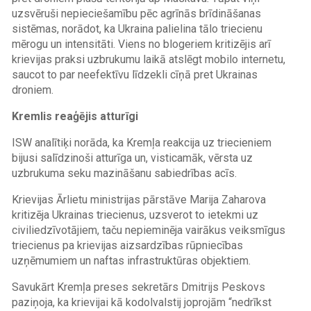
uzsvēruši nepieciešamību pēc agrīnās brīdināšanas
sistēmas, norādot, ka Ukraina palielina tālo triecienu
mērogu un intensitāti. Viens no blogeriem kritizējis arī
krievijas praksi uzbrukumu laikā atslēgt mobilo internetu,
saucot to par neefektīvu līdzekli cīņā pret Ukrainas
droniem.
Kremlis reaģējis atturīgi
ISW analītiķi norāda, ka Kremļa reakcija uz triecieniem
bijusi salīdzinoši atturīga un, visticamāk, vērsta uz
uzbrukuma seku mazināšanu sabiedrības acīs.
Krievijas Ārlietu ministrijas pārstāve Marija Zaharova
kritizēja Ukrainas triecienus, uzsverot to ietekmi uz
civiliedzīvotājiem, taču nepieminēja vairākus veiksmīgus
triecienus pa krievijas aizsardzības rūpniecības
uzņēmumiem un naftas infrastruktūras objektiem.
Savukārt Kremļa preses sekretārs Dmitrijs Peskovs
paziņoja, ka krievijai kā kodolvalstij joprojām “nedrīkst