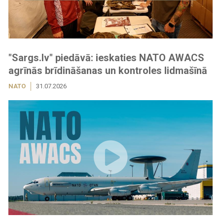
"Sargs.lv" piedāvā: ieskaties NATO AWACS
agrīnās brīdināšanas un kontroles lidmašīnā
NATO
31.07.2026