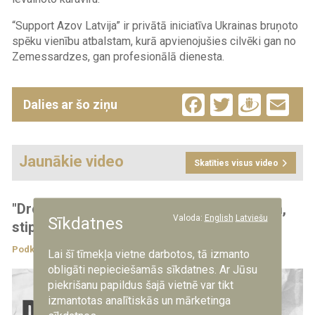
“Support Azov Latvija” ir privātā iniciatīva Ukrainas bruņoto
spēku vienību atbalstam, kurā apvienojušies cilvēki gan no
Zemessardzes, gan profesionālā dienesta.
Facebook
Twitter
Drau
Em
Dalies ar šo ziņu
Jaunākie video
Skatīties visus video
"Droši ir zināt": Kas paveikts un kas jādara,
Valoda:
English
Latviešu
Sīkdatnes
stiprinot Latvijas pretgaisa aizsardzību?
Podkāsti
4.08.2026
Lai šī tīmekļa vietne darbotos, tā izmanto
obligāti nepieciešamās sīkdatnes. Ar Jūsu
piekrišanu papildus šajā vietnē var tikt
izmantotas analītiskās un mārketinga