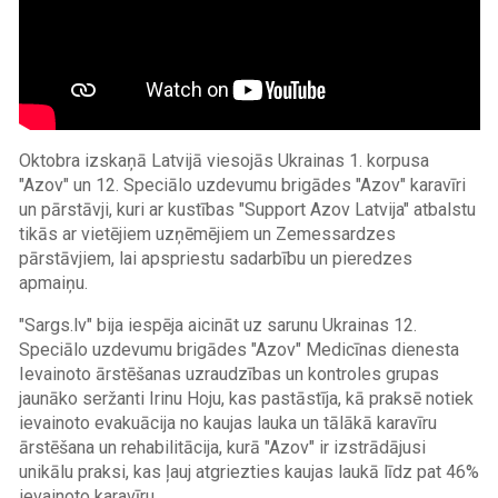
Oktobra izskaņā Latvijā viesojās Ukrainas 1. korpusa
"Azov" un 12. Speciālo uzdevumu brigādes "Azov" karavīri
un pārstāvji, kuri ar kustības "Support Azov Latvija" atbalstu
tikās ar vietējiem uzņēmējiem un Zemessardzes
pārstāvjiem, lai apspriestu sadarbību un pieredzes
apmaiņu.
"Sargs.lv" bija iespēja aicināt uz sarunu Ukrainas 12.
Speciālo uzdevumu brigādes "Azov" Medicīnas dienesta
Ievainoto ārstēšanas uzraudzības un kontroles grupas
jaunāko seržanti Irinu Hoju, kas pastāstīja, kā praksē notiek
ievainoto evakuācija no kaujas lauka un tālākā karavīru
ārstēšana un rehabilitācija, kurā "Azov" ir izstrādājusi
unikālu praksi, kas ļauj atgriezties kaujas laukā līdz pat 46%
ievainoto karavīru.