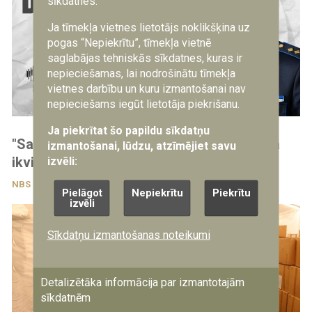
sīkdatnes.
Ja tīmekļa vietnes lietotājs noklikšķina uz
pogas “Nepiekrītu”, tīmekļa vietnē
saglabājas tehniskās sīkdatnes, kuras ir
nepieciešamas, lai nodrošinātu tīmekļa
vietnes darbību un kuru izmantošanai nav
nepieciešams iegūt lietotāja piekrišanu.
Ja piekrītat šo papildu sīkdatņu
"Sargs.lv" piedāvā: Ar ko VALIC nodrošina
izmantošanai, lūdzu, atzīmējiet savu
ikvienu jauno karavīru?
izvēli:
NBS
3.08.2026
Pielāgot
Nepiekrītu
Piekrītu
izvēli
Sīkdatņu izmantošanas noteikumi
Detalizētāka informācija par izmantotajām
sīkdatnēm