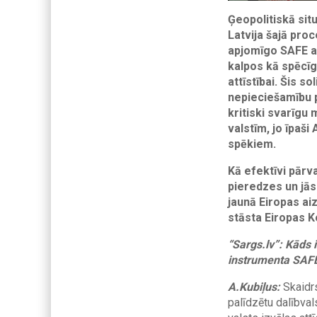
Ģeopolitiskā situ
Latvija šajā proc
apjomīgo SAFE a
kalpos kā spēcīg
attīstībai. Šis so
nepieciešamību p
kritiski svarīgu
valstīm, jo īpaš
spēkiem.
Kā efektīvi pārv
pieredzes un jās
jaunā Eiropas ai
stāsta Eiropas K
“Sargs.lv”: Kāds 
instrumenta SAFE 
A.Kubiļus:
Skaidrs
palīdzētu dalībval