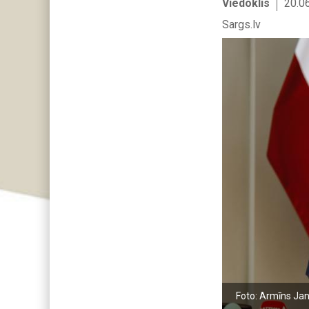
Viedoklis
20.0
Sargs.lv
Foto: Armīns Jani