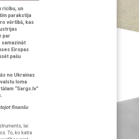
 rīcību, un
tīm parakstīja
o vērtībā, kas
ustrijas
ē par
s samazināt
anses Eiropas
nsēt pašu
ācās no Ukrainas
 valstu loma
rtālam “Sargs.lv”
.
tojot finanšu
struments, lai
os. To, ko katra