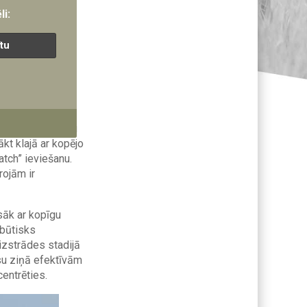
aubāmi ir
li:
nākam klajā ne
rumentiem, lai
ītu
ilitāro spēju
alstis, kas
stiem drošības
tājumos Austrumu
kt klajā ar kopējo
tch” ieviešanu.
rojām ir
sāk ar kopīgu
 būtisks
izstrādes stadijā
ksu ziņā efektīvām
entrēties.