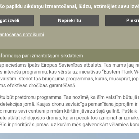
 NATO lēma par dalībvalstu spēju attīstību, šajā kontekstā neapš
 šo papildu sīkdatņu izmantošanai, lūdzu, atzīmējiet savu izvē
ennozīmīgi paliek jautājums – kā šī nauda tiks tērēta? Tāpēc mēs 
nstrumenta SAFE piedāvājumu, bet arī ar industriālās politikas inst
got izvēli
Nepiekrītu
Piekr
stīm atrast visefektīvākos veidus, kā attīstīt
paneiropas
līmeņa m
antošanas noteikumi
minēt projektu “Eastern Flank Watch”. Mēs saprotam, ka reģiona v
ltijas jūras līdz pat Melnajai jūrai, šobrīd saskaras ar īpaši aug
nformācija par izmantotajām sīkdatnēm
n atzina arī Eiropas Padome. Tas savukārt nozīmē, ka šajos jau
nepieciešams īpašs Eiropas Savienības atbalsts. Tas mums ļauj nā
 interešu programmu, kas vērsta uz iniciatīvas “Eastern Flank Wa
a valstīm īstenot tās bruņojuma programmas, kuras, mūsuprāt, jop
ms efektīvas drošības garantēšanā.
ētu būt pretdronu programma. Tas nozīmē, ka šīm valstīm būtu jā
etekcijas jomā. Kaujas dronu savlaicīga pamanīšana joprojām ir
c mums savi centieni pirmām kārtām jāvirza šajā gultnē. Pašlaik 
autu atklāt ielidojošos dronus, kā arī pēcāk tos iznīcināt ar izma
Šīs ir prioritārās jomas, uz kurām mēs galvenokārt vēlamies konc