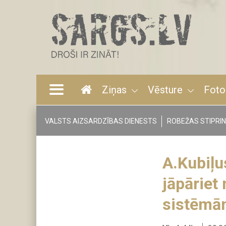
Pārlekt
uz
galveno
saturu
Ziņas
Vēsture
Foto
Main
navigation
VALSTS AIZSARDZĪBAS DIENESTS
ROBEŽAS STIPRI
Tags
menu
A.Kubiļu
jāpāriet
sistēmā