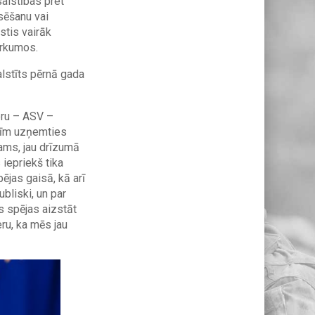
saistības pret
sēšanu vai
stis vairāk
irkumos.
alstīts pērnā gada
eru – ASV –
stīm uzņemties
ams, jau drīzumā
iepriekš tika
pējas gaisā, kā arī
bliski, un par
s spējas aizstāt
ru, ka mēs jau