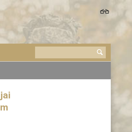
jai
ām