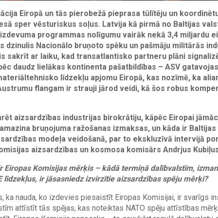
ācija Eiropā un tās pierobežā pieprasa tūlītēju un koordinētu
esā sper vēsturiskus soļus. Latvija kā pirmā no Baltijas vals
izdevuma programmas nolīgumu vairāk nekā 3,4 miljardu eir
s dzinulis Nacionālo bruņoto spēku un pašmāju militārās ind
lis sakrīt ar laiku, kad transatlantisko partneru plāni signaliz
ēc daudz lielākas kontinenta pašatbildības – ASV gatavoja
 materiāltehnisko līdzekļu apjomu Eiropā, kas nozīmē, ka ali
i Austrumu flangam ir strauji jārod veidi, kā šos robus kompe
arēt aizsardzības industrijas birokrātiju, kāpēc Eiropai jām
amazina bruņojuma ražošanas izmaksas, un kāda ir Baltijas
zsardzības modeļa veidošanā, par to ekskluzīvā intervijā po
omisijas aizsardzības un kosmosa komisārs Andrjus Kubiļus
ir Eiropas Komisijas mērķis – kādā termiņā dalībvalstīm, izman
līdzekļus, ir jāsasniedz izvirzītie aizsardzības spēju mērķi?
, ka nauda, ko izdevies piesaistīt Eiropas Komisijai, ir svarīgs in
stīm attīstīt tās spējas, kas noteiktas NATO spēju attīstības mērķ