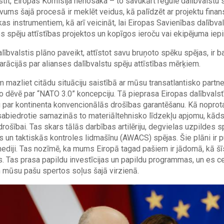
īstīt, Eiropas Komisija nenosaka – to savukārt regulē dalībvalstu 
ms šajā procesā ir meklēt veidus, kā palīdzēt ar projektu finan
ikas instrumentiem, kā arī veicināt, lai Eiropas Savienības dalībval
s spēju attīstības projektos un kopīgos ieroču vai ekipējuma iep
alībvalstis plāno paveikt, attīstot savu bruņoto spēku spējas, ir b
rācijās par alianses dalībvalstu spēju attīstības mērķiem.
mazliet citādu situāciju saistībā ar mūsu transatlantisko partn
ko dēvē par “NATO 3.0” koncepciju. Tā pieprasa Eiropas dalībval
bu par kontinenta konvencionālās drošības garantēšanu. Kā noprot
biedrotie samazinās to materiāltehnisko līdzekļu apjomu, kāds 
drošībai. Tas skars tālās darbības artilēriju, degvielas uzpildes s
 un taktiskās kontroles lidmašīnu (AWACS) spējas. Šie plāni ir pu
mediji. Tas nozīmē, ka mums Eiropā tagad pašiem ir jādomā, kā šī
. Tas prasa papildu investīcijas un papildu programmas, un es ce
mūsu pašu spertos soļus šajā virzienā.