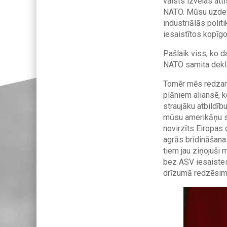
valsts izvēlas att
NATO. Mūsu uzdevu
industriālās polit
iesaistītos kopīgo
Pašlaik viss, ko d
NATO samita dekla
Tomēr mēs redzam 
plāniem aliansē, 
straujāku atbildī
mūsu amerikāņu sa
novirzīts Eiropas 
agrās brīdināšanas
tiem jau ziņojuši 
bez ASV iesaistes
drīzumā redzēsim 
Image