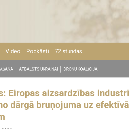
Video
Podkāsti
72 stundas
NĀŠANA
ATBALSTS UKRAINAI
DRONU KOALĪCIJA
s: Eiropas aizsardzības industri
 no dārgā bruņojuma uz efektīv
m