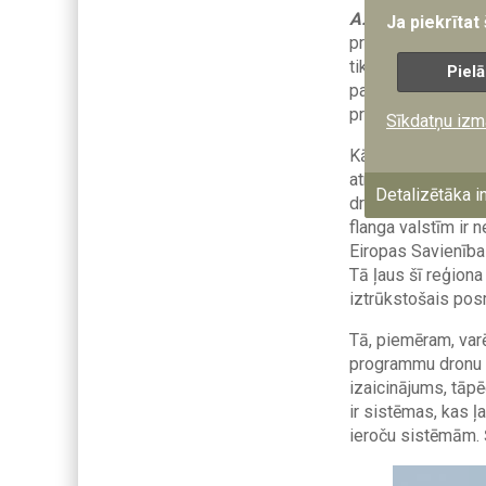
A.Kubiļus:
Tas, ko
Ja piekrītat
prioritāte, bet vi
tikai ar finanšu i
Pielā
palīdzētu dalībval
projektus.
Sīkdatņu izm
Kā piemēru vēlos 
atrodas zonā no Ba
Detalizētāka i
draudiem. To nese
flanga valstīm ir 
Eiropas Savienības
Tā ļaus šī reģion
iztrūkstošais pos
Tā, piemēram, var
programmu dronu d
izaicinājums, tāpē
ir sistēmas, kas ļ
ieroču sistēmām. 
Image