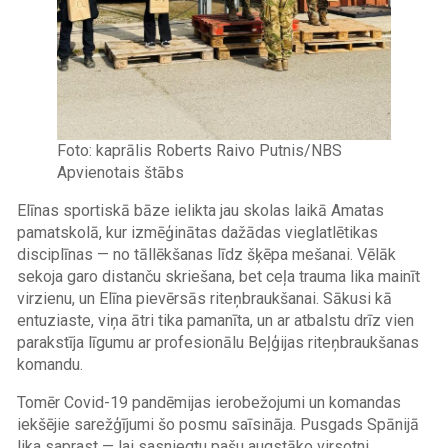
Foto: kaprālis Roberts Raivo Putnis/NBS
Apvienotais štābs
Elīnas sportiskā bāze ielikta jau skolas laikā Amatas
pamatskolā, kur izmēģinātas dažādas vieglatlētikas
disciplīnas — no tāllēkšanas līdz šķēpa mešanai. Vēlāk
sekoja garo distanču skriešana, bet ceļa trauma lika mainīt
virzienu, un Elīna pievērsās riteņbraukšanai. Sākusi kā
entuziaste, viņa ātri tika pamanīta, un ar atbalstu drīz vien
parakstīja līgumu ar profesionālu Beļģijas riteņbraukšanas
komandu.
Tomēr Covid-19 pandēmijas ierobežojumi un komandas
iekšējie sarežģījumi šo posmu saīsināja. Pusgads Spānijā
lika saprast — lai sasniegtu pašu augstāko virsotni