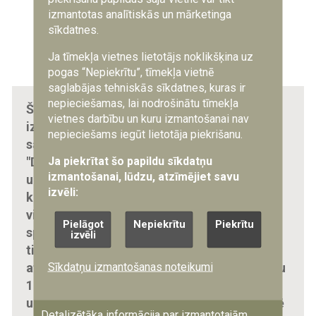
izmantotas analītiskās un mārketinga
sīkdatnes.
Foto: kaprālis Roberts Raivo Putnis/NBS
Apvienotais štābs
Ja tīmekļa vietnes lietotājs noklikšķina uz
pogas “Nepiekrītu”, tīmekļa vietnē
saglabājas tehniskās sīkdatnes, kuras ir
nepieciešamas, lai nodrošinātu tīmekļa
Šī izturība un taktiskais briedums spilgti
vietnes darbību un kuru izmantošanai nav
izpaudās starptautiskajās militārajajās
nepieciešams iegūt lietotāja piekrišanu.
sacensībās Kosovā. Smagajā 28 kilometru
Ja piekrītat šo papildu sīkdatņu
"DANCON March" distancē Elīna bija
izmantošanai, lūdzu, atzīmējiet savu
uzstādījusi mērķi tikt uz pjedestāla. Lai gan
izvēli:
konkurentes sākumā aizskrēja pa priekšu,
viņa nepanikoja, turējās pie sava tempa un
Pielāgot
Nepiekrītu
Piekrītu
spēkus sadalīja līdz galam, soļos pārejot
izvēli
tikai stāvākajos kalnos. Cīņa ar sevi
Sīkdatņu izmantošanas noteikumi
atmaksājās. Tāpat Elīna izcīnīja pārliecinošu
1. vietu septiņu kilometru šķēršļu skrējienā
un plūca uzvaras laurus sieviešu konkurencē
Detalizētāka informācija par izmantotajām