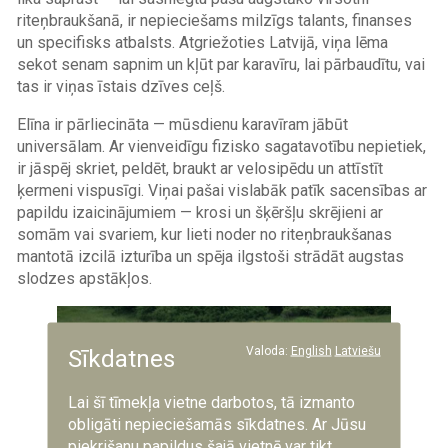
riteņbraukšanā, ir nepieciešams milzīgs talants, finanses
un specifisks atbalsts. Atgriežoties Latvijā, viņa lēma
sekot senam sapnim un kļūt par karavīru, lai pārbaudītu, vai
tas ir viņas īstais dzīves ceļš.
Elīna ir pārliecināta — mūsdienu karavīram jābūt
universālam. Ar vienveidīgu fizisko sagatavotību nepietiek,
ir jāspēj skriet, peldēt, braukt ar velosipēdu un attīstīt
ķermeni vispusīgi. Viņai pašai vislabāk patīk sacensības ar
papildu izaicinājumiem — krosi un šķēršļu skrējieni ar
somām vai svariem, kur lieti noder no riteņbraukšanas
mantotā izcilā izturība un spēja ilgstoši strādāt augstas
slodzes apstākļos.
Image
Valoda:
English
Latviešu
Sīkdatnes
Lai šī tīmekļa vietne darbotos, tā izmanto
obligāti nepieciešamās sīkdatnes. Ar Jūsu
piekrišanu papildus šajā vietnē var tikt