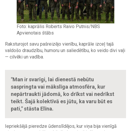
Foto: kaprālis Roberts Raivo Putnis/NBS
Apvienotais štābs
Raksturojot savu pašreizējo vienību, kaprāle izceļ tajā
valdošo draudzību, humoru un saliedētību, ko veido divi vaļi
— cilvēki un vadība.
"Man ir svarīgi, lai dienestā nebūtu
saspringta vai mākslīga atmosfēra, kur
nepārtraukti jādomā, ko drīkst vai nedrīkst
teikt. Šajā kolektīvā es jūtu, ka varu būt es
pati," stāsta Elīna.
Iepriekšējā pieredze ūdenslīdējos, kur viņa bija vienīgā