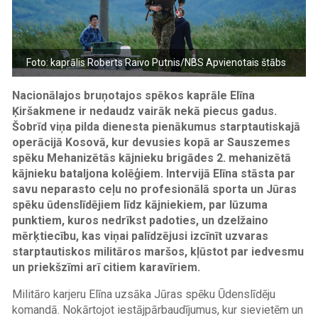
Foto: kaprālis Roberts Raivo Putnis/NBS Apvienotais štābs
Nacionālajos bruņotajos spēkos kaprāle Elīna
Ķiršakmene ir nedaudz vairāk nekā piecus gadus.
Šobrīd viņa pilda dienesta pienākumus starptautiskajā
operācijā Kosovā, kur devusies kopā ar Sauszemes
spēku Mehanizētās kājnieku brigādes 2. mehanizētā
kājnieku bataljona kolēģiem. Intervijā Elīna stāsta par
savu neparasto ceļu no profesionālā sporta un Jūras
spēku ūdenslīdējiem līdz kājniekiem, par lūzuma
punktiem, kuros nedrīkst padoties, un dzelžaino
mērķtiecību, kas viņai palīdzējusi izcīnīt uzvaras
starptautiskos militāros maršos, kļūstot par iedvesmu
un priekšzīmi arī citiem karavīriem.
Militāro karjeru Elīna uzsāka Jūras spēku Ūdenslīdēju
komandā. Nokārtojot iestājpārbaudījumus, kur sievietēm un