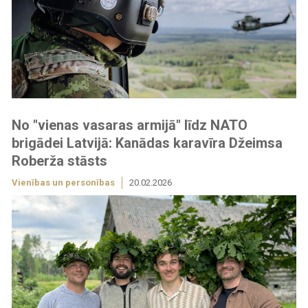
No "vienas vasaras armijā" līdz NATO
brigādei Latvijā: Kanādas karavīra Džeimsa
Roberža stāsts
Vienības un personības
20.02.2026