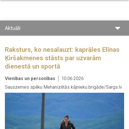
Pārlekt
uz
galveno
saturu
Aktuāli
Raksturs, ko nesalauzt: kaprāles Elīnas
Ķiršakmenes stāsts par uzvarām
dienestā un sportā
Vienības un personības
10.06.2026
Sauszemes spēku Mehanizētās kājnieku brigāde/Sargs.lv