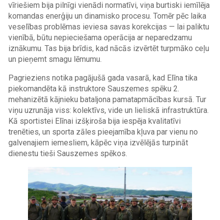
vīriešiem bija pilnīgi vienādi normatīvi, viņa burtiski iemīlēja
komandas enerģiju un dinamisko procesu. Tomēr pēc laika
veselības problēmas ieviesa savas korekcijas — lai paliktu
vienībā, būtu nepieciešama operācija ar neparedzamu
iznākumu. Tas bija brīdis, kad nācās izvērtēt turpmāko ceļu
un pieņemt smagu lēmumu.
Pagrieziens notika pagājušā gada vasarā, kad Elīna tika
piekomandēta kā instruktore Sauszemes spēku 2.
mehanizētā kājnieku bataljona pamatapmācības kursā. Tur
viņu uzrunāja viss: kolektīvs, vide un lieliskā infrastruktūra.
Kā sportistei Elīnai izšķiroša bija iespēja kvalitatīvi
trenēties, un sporta zāles pieejamība kļuva par vienu no
galvenajiem iemesliem, kāpēc viņa izvēlējās turpināt
dienestu tieši Sauszemes spēkos.
Image