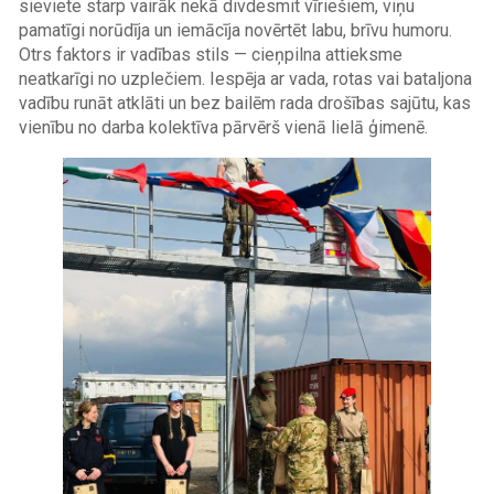
sieviete starp vairāk nekā divdesmit vīriešiem, viņu
pamatīgi norūdīja un iemācīja novērtēt labu, brīvu humoru.
Otrs faktors ir vadības stils — cieņpilna attieksme
neatkarīgi no uzplečiem. Iespēja ar vada, rotas vai bataljona
vadību runāt atklāti un bez bailēm rada drošības sajūtu, kas
vienību no darba kolektīva pārvērš vienā lielā ģimenē.
Image