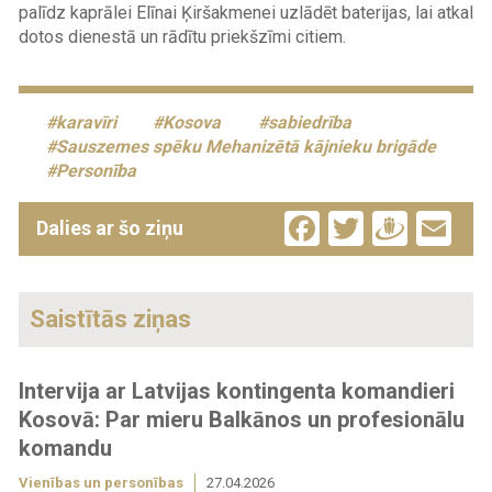
palīdz kaprālei Elīnai Ķiršakmenei uzlādēt baterijas, lai atkal
dotos dienestā un rādītu priekšzīmi citiem.
karavīri
Kosova
sabiedrība
Sauszemes spēku Mehanizētā kājnieku brigāde
Personība
Facebook
Twitter
Drau
Em
Dalies ar šo ziņu
Saistītās ziņas
Intervija ar Latvijas kontingenta komandieri
Kosovā: Par mieru Balkānos un profesionālu
komandu
Vienības un personības
27.04.2026