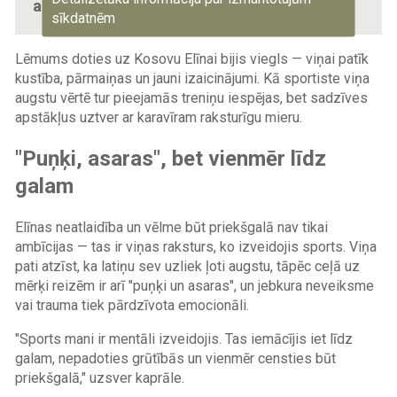
arī "Norwegian Foot March" disciplīnā.
sīkdatnēm
Lēmums doties uz Kosovu Elīnai bijis viegls — viņai patīk
kustība, pārmaiņas un jauni izaicinājumi. Kā sportiste viņa
augstu vērtē tur pieejamās treniņu iespējas, bet sadzīves
apstākļus uztver ar karavīram raksturīgu mieru.
"Puņķi, asaras", bet vienmēr līdz
galam
Elīnas neatlaidība un vēlme būt priekšgalā nav tikai
ambīcijas — tas ir viņas raksturs, ko izveidojis sports. Viņa
pati atzīst, ka latiņu sev uzliek ļoti augstu, tāpēc ceļā uz
mērķi reizēm ir arī "puņķi un asaras", un jebkura neveiksme
vai trauma tiek pārdzīvota emocionāli.
"Sports mani ir mentāli izveidojis. Tas iemācījis iet līdz
galam, nepadoties grūtībās un vienmēr censties būt
priekšgalā," uzsver kaprāle.