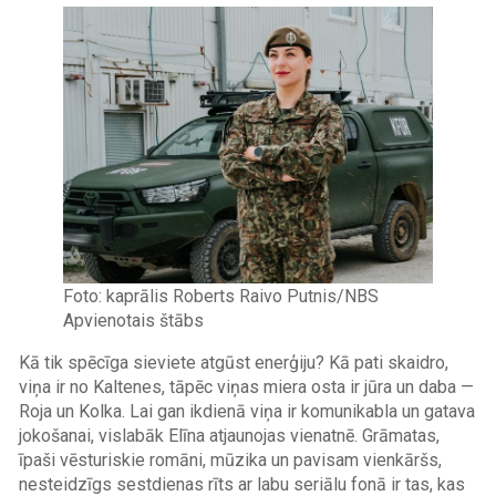
Image
Foto: kaprālis Roberts Raivo Putnis/NBS
Apvienotais štābs
Kā tik spēcīga sieviete atgūst enerģiju? Kā pati skaidro,
viņa ir no Kaltenes, tāpēc viņas miera osta ir jūra un daba —
Roja un Kolka. Lai gan ikdienā viņa ir komunikabla un gatava
jokošanai, vislabāk Elīna atjaunojas vienatnē. Grāmatas,
īpaši vēsturiskie romāni, mūzika un pavisam vienkāršs,
nesteidzīgs sestdienas rīts ar labu seriālu fonā ir tas, kas