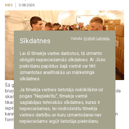
NBS
3.08.2026
Valoda:
English
Latviešu
Sīkdatnes
Lai šī tīmekļa vietne darbotos, tā izmanto
obligāti nepieciešamās sīkdatnes. Ar Jūsu
piekrišanu papildus šajā vietnē var tikt
izmantotas analītiskās un mārketinga
sīkdatnes.
Šā gada Vasaras iesaukumā dienestu Nacionālajos
Ja tīmekļa vietnes lietotājs noklikšķina uz
bruņotajos spēkos (NBS) uzsāka teju 1300 jauniešu. Šāda
pogas “Nepiekrītu”, tīmekļa vietnē
skaita uzņemšana bruņotajos spēkos ir izaicinājums ne
saglabājas tehniskās sīkdatnes, kuras ir
tikai vienībām pašām, bet arī Valsts aizsardzības
iepirkumu loģistikas centram (VALIC), kas jaunajiem
nepieciešamas, lai nodrošinātu tīmekļa
karavīriem nodrošina visu, sākot no zeķēm, zābakiem un
vietnes darbību un kuru izmantošanai nav
formas līdz pat mugursomām, bruņu...
nepieciešams iegūt lietotāja piekrišanu.