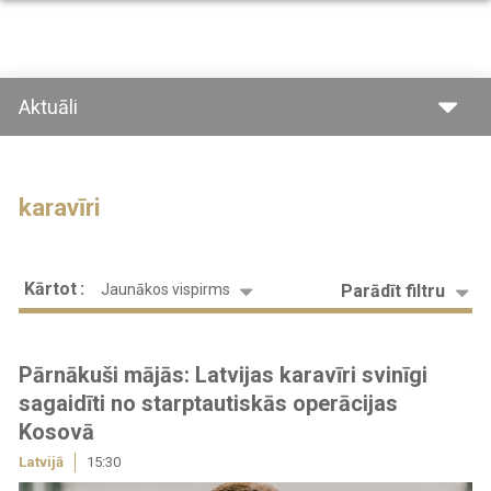
Pārlekt
uz
galveno
saturu
Aktuāli
karavīri
Kārtot
Parādīt filtru
Jaunākos vispirms
Pārnākuši mājās: Latvijas karavīri svinīgi
sagaidīti no starptautiskās operācijas
Kosovā
Latvijā
15:30