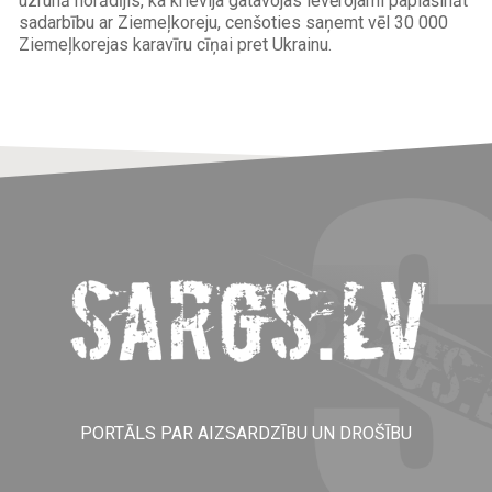
uzrunā norādījis, ka krievija gatavojas ievērojami paplašināt
sadarbību ar Ziemeļkoreju, cenšoties saņemt vēl 30 000
Ziemeļkorejas karavīru cīņai pret Ukrainu.
Load
5
More
PORTĀLS PAR AIZSARDZĪBU UN DROŠĪBU