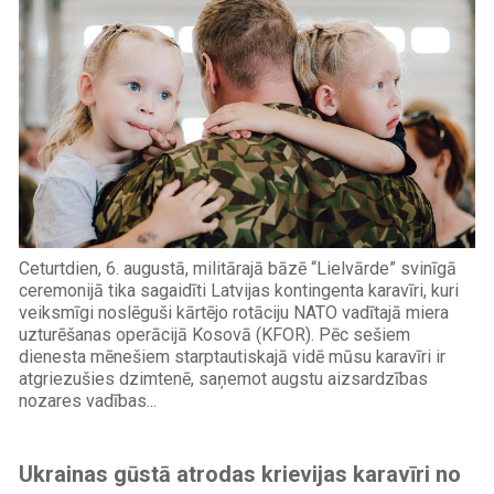
Ceturtdien, 6. augustā, militārajā bāzē “Lielvārde” svinīgā
ceremonijā tika sagaidīti Latvijas kontingenta karavīri, kuri
veiksmīgi noslēguši kārtējo rotāciju NATO vadītajā miera
uzturēšanas operācijā Kosovā (KFOR). Pēc sešiem
dienesta mēnešiem starptautiskajā vidē mūsu karavīri ir
atgriezušies dzimtenē, saņemot augstu aizsardzības
nozares vadības...
Ukrainas gūstā atrodas krievijas karavīri no