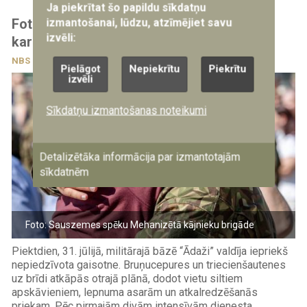
Ja piekrītat šo papildu sīkdatņu
Fotoreportāža: Ādažos aizvadīta VAD
izmantošanai, lūdzu, atzīmējiet savu
izvēli:
karavīru Vecāku diena
NBS
31.07.2026
Pielāgot
Nepiekrītu
Piekrītu
izvēli
Sīkdatņu izmantošanas noteikumi
Detalizētāka informācija par izmantotajām
sīkdatnēm
Foto: Sauszemes spēku Mehanizētā kājnieku brigāde
Piektdien, 31. jūlijā, militārajā bāzē “Ādaži” valdīja iepriekš
nepiedzīvota gaisotne. Bruņucepures un triecienšautenes
uz brīdi atkāpās otrajā plānā, dodot vietu siltiem
apskāvieniem, lepnuma asarām un atkalredzēšanās
priekam. Pēc pirmajām divām intensīvām dienesta