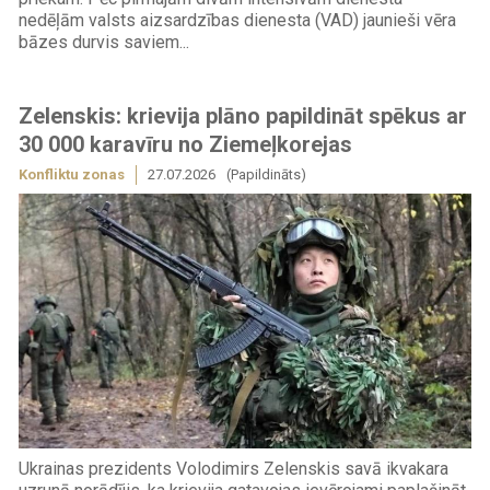
nedēļām valsts aizsardzības dienesta (VAD) jaunieši vēra
bāzes durvis saviem...
Zelenskis: krievija plāno papildināt spēkus ar
30 000 karavīru no Ziemeļkorejas
Konfliktu zonas
27.07.2026
(Papildināts)
Ukrainas prezidents Volodimirs Zelenskis savā ikvakara