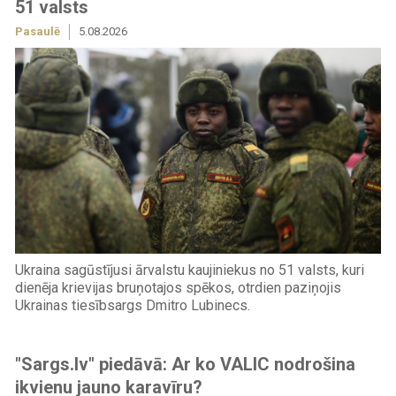
51 valsts
Pasaulē
5.08.2026
Ukraina sagūstījusi ārvalstu kaujiniekus no 51 valsts, kuri
dienēja krievijas bruņotajos spēkos, otrdien paziņojis
Ukrainas tiesībsargs Dmitro Lubinecs.
"Sargs.lv" piedāvā: Ar ko VALIC nodrošina
ikvienu jauno karavīru?