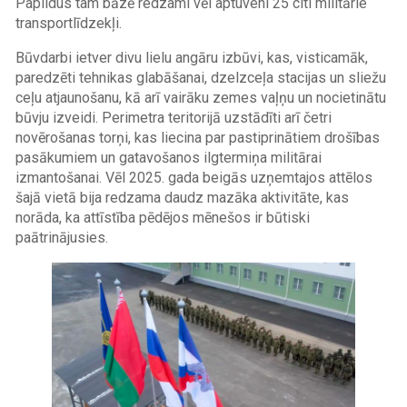
Papildus tam bāzē redzami vēl aptuveni 25 citi militārie
transportlīdzekļi.
Būvdarbi ietver divu lielu angāru izbūvi, kas, visticamāk,
paredzēti tehnikas glabāšanai, dzelzceļa stacijas un sliežu
ceļu atjaunošanu, kā arī vairāku zemes vaļņu un nocietinātu
būvju izveidi. Perimetra teritorijā uzstādīti arī četri
novērošanas torņi, kas liecina par pastiprinātiem drošības
pasākumiem un gatavošanos ilgtermiņa militārai
izmantošanai. Vēl 2025. gada beigās uzņemtajos attēlos
šajā vietā bija redzama daudz mazāka aktivitāte, kas
norāda, ka attīstība pēdējos mēnešos ir būtiski
paātrinājusies.
Image