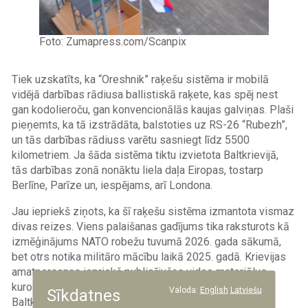
Foto: Zumapress.com/Scanpix
Tiek uzskatīts, ka “Oreshnik” raķešu sistēma ir mobilā
vidējā darbības rādiusa ballistiskā raķete, kas spēj nest
gan kodolieroču, gan konvencionālās kaujas galviņas. Plaši
pieņemts, ka tā izstrādāta, balstoties uz RS-26 “Rubezh”,
un tās darbības rādiuss varētu sasniegt līdz 5500
kilometriem. Ja šāda sistēma tiktu izvietota Baltkrievijā,
tās darbības zonā nonāktu liela daļa Eiropas, tostarp
Berlīne, Parīze un, iespējams, arī Londona.
Jau iepriekš ziņots, ka šī raķešu sistēma izmantota vismaz
divas reizes. Viens palaišanas gadījums tika raksturots kā
izmēģinājums NATO robežu tuvumā 2026. gada sākumā,
bet otrs notika militāro mācību laikā 2025. gadā. Krievijas
amatpersonas iepriekš publicējušas video materiālus,
kuros redzama “Oreshnik” sistēmu pārvietošana uz
Valoda:
English
Latviešu
Sīkdatnes
Baltkrieviju, taču precīza atrašanās vieta tobrīd netika