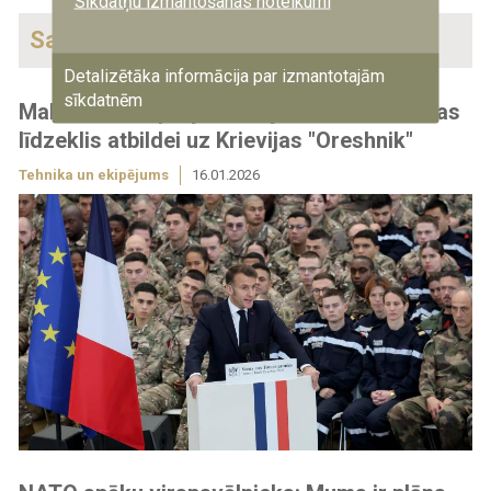
Sīkdatņu izmantošanas noteikumi
Saistītās ziņas
Detalizētāka informācija par izmantotajām
sīkdatnēm
Makrons: Eiropai jāveido jauns aizsardzības
līdzeklis atbildei uz Krievijas "Oreshnik"
Tehnika un ekipējums
16.01.2026