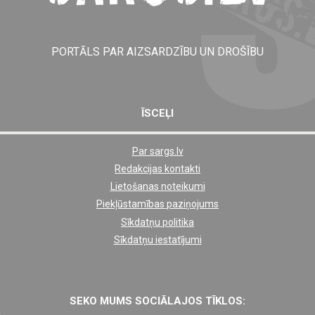
PORTĀLS PAR AIZSARDZĪBU UN DROŠĪBU
ĪSCEĻI
Par sargs.lv
Shortcut
Redakcijas kontakti
footer
Lietošanas noteikumi
links
Piekļūstamības paziņojums
Sīkdatņu politika
Sīkdatņu iestatījumi
SEKO MUMS SOCIĀLAJOS TĪKLOS: