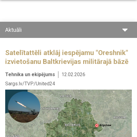
Pārlekt
uz
galveno
saturu
Aktuāli
Satelītattēli atklāj iespējamu "Oreshnik"
izvietošanu Baltkrievijas militārajā bāzē
Tehnika un ekipējums
12.02.2026
Sargs.lv/TVP/United24