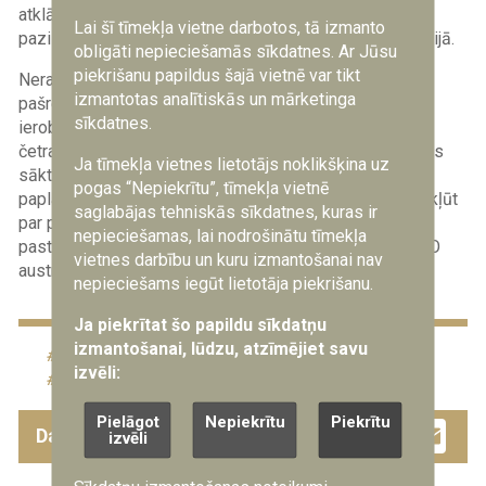
atklāta. Baltkrievijas diktators Aleksandrs Lukašenko ir
Lai šī tīmekļa vietne darbotos, tā izmanto
paziņojis, ka sistēma jau ir izvietota Baltkrievijas teritorijā.
obligāti nepieciešamās sīkdatnes. Ar Jūsu
piekrišanu papildus šajā vietnē var tikt
Neraugoties uz redzamajiem sagatavošanās darbiem,
izmantotas analītiskās un mārketinga
pašreizējie vērtējumi liecina, ka Krievijas rīcībā ir tikai
sīkdatnes.
ierobežots “Oreshnik” raķešu skaits - aptuveni trīs līdz
četras vienības. Sistēmas sērijveida ražošanu paredzēts
Ja tīmekļa vietnes lietotājs noklikšķina uz
sākt vēlāk 2026. gadā. “Krychev-6” teritorijas turpmākā
pogas “Nepiekrītu”, tīmekļa vietnē
paplašināšana liecina, ka Baltkrievija varētu gatavoties kļūt
saglabājas tehniskās sīkdatnes, kuras ir
par pastāvīgu šīs sistēmas bāzi, tādējādi potenciāli
nepieciešamas, lai nodrošinātu tīmekļa
pastiprinot Krievijas stratēģiskās triecienu spējas NATO
vietnes darbību un kuru izmantošanai nav
austrumu flangā.
nepieciešams iegūt lietotāja piekrišanu.
Ja piekrītat šo papildu sīkdatņu
izmantošanai, lūdzu, atzīmējiet savu
agresija
Baltkrievija
Krievija
izvēli:
raķetes
spēju attīstība
Pielāgot
Nepiekrītu
Piekrītu
Facebook
Twitter
Drau
Em
Dalies ar šo ziņu
izvēli