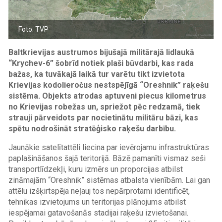
Foto: TVP
Baltkrievijas austrumos bijušajā militārajā lidlaukā
“Krychev-6” šobrīd notiek plaši būvdarbi, kas rada
bažas, ka tuvākajā laikā tur varētu tikt izvietota
Krievijas kodolieročus nestspējīgā “Oreshnik” raķešu
sistēma. Objekts atrodas aptuveni piecus kilometrus
no Krievijas robežas un, spriežot pēc redzamā, tiek
strauji pārveidots par nocietinātu militāru bāzi, kas
spētu nodrošināt stratēģisko raķešu darbību.
Jaunākie satelītattēli liecina par ievērojamu infrastruktūras
paplašināšanos šajā teritorijā. Bāzē pamanīti vismaz seši
transportlīdzekļi, kuru izmērs un proporcijas atbilst
zināmajām “Oreshnik” sistēmas atbalsta vienībām. Lai gan
attēlu izšķirtspēja neļauj tos nepārprotami identificēt,
tehnikas izvietojums un teritorijas plānojums atbilst
iespējamai gatavošanās stadijai raķešu izvietošanai.