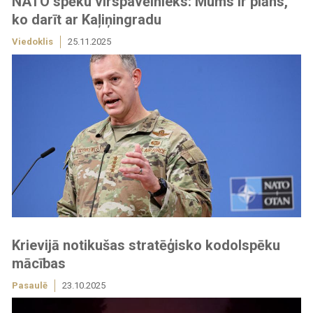
NATO spēku virspavēlnieks: Mums ir plāns,
ko darīt ar Kaļiņingradu
Viedoklis
25.11.2025
Krievijā notikušas stratēģisko kodolspēku
mācības
Pasaulē
23.10.2025