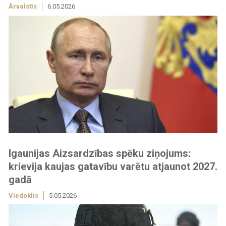
Ārvalstīs
6.05.2026
Igaunijas Aizsardzības spēku ziņojums:
krievija kaujas gatavību varētu atjaunot 2027.
gadā
Viedoklis
5.05.2026