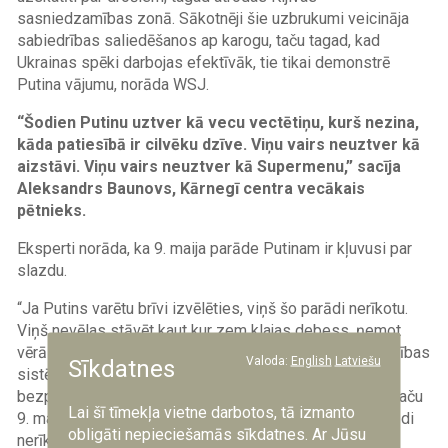
sasniedzamības zonā. Sākotnēji šie uzbrukumi veicināja
sabiedrības saliedēšanos ap karogu, taču tagad, kad
Ukrainas spēki darbojas efektīvāk, tie tikai demonstrē
Putina vājumu, norāda WSJ.
“Šodien Putinu uztver kā vecu vectētiņu, kurš nezina,
kāda patiesībā ir cilvēku dzīve. Viņu vairs neuztver kā
aizstāvi. Viņu vairs neuztver kā Supermenu,” sacīja
Aleksandrs Baunovs, Kārnegī centra vecākais
pētnieks.
Eksperti norāda, ka 9. maija parāde Putinam ir kļuvusi par
slazdu.
“Ja Putins varētu brīvi izvēlēties, viņš šo parādi nerīkotu.
Viņš nevēlas stāvēt kaut kur zem klajas debess, ņemot
vērā Krievijas gaisa novērošanas un pretgaisa aizsardzības
Valoda:
English
Latviešu
Sīkdatnes
sistēmai nodarītos zaudējumus, kā arī to, kā Ukrainas
bezpilota lidaparāti un raķetes izvēlas savus mērķus. Taču
Lai šī tīmekļa vietne darbotos, tā izmanto
9. maija kvazireliģiskās nozīmes dēļ viņš arī nevar parādi
obligāti nepieciešamās sīkdatnes. Ar Jūsu
nerīkot,” saka militārais eksperts Niko Lange.