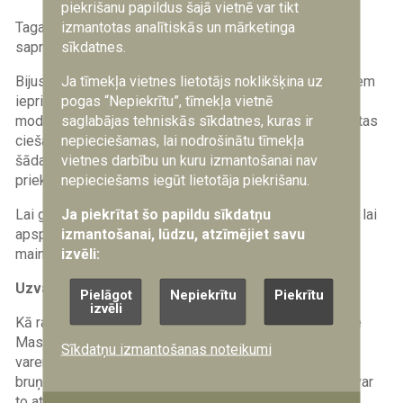
piekrišanu papildus šajā vietnē var tikt
izmantotas analītiskās un mārketinga
Tagad visi krievi, iespējams, izņemot pašu Putinu, sāk
sīkdatnes.
saprast, ka karš nenorit pēc plāna.
Ja tīmekļa vietnes lietotājs noklikšķina uz
Bijusī Putina runu autora Gaļļamova ieskatā cilvēki, kuriem
pogas “Nepiekrītu”, tīmekļa vietnē
iepriekš politika bija vienaldzīga, tagad uzskata par
saglabājas tehniskās sīkdatnes, kuras ir
modernu paust politiskus uzskatus, uztraukties par tautas
nepieciešamas, lai nodrošinātu tīmekļa
ciešanām un sūdzēties par varas iestādēm. “Vēsturiski
vietnes darbību un kuru izmantošanai nav
šādas tendences parasti ir bijušas revolūciju
nepieciešams iegūt lietotāja piekrišanu.
priekšvēstnesis,” viņš sacīja.
Ja piekrītat šo papildu sīkdatņu
Lai gan Kremlim pagaidām ir pietiekami daudz resursu, lai
izmantošanai, lūdzu, atzīmējiet savu
apspiestu jebkādu pilsonisku sacelšanos, notikumi var
izvēli:
mainīties ļoti strauji, norāda WSJ.
Uzvaras parāde Maskavā
Pielāgot
Nepiekrītu
Piekrītu
izvēli
Kā raksta “
The Times
”
, ikgadējā Uzvaras dienas parāde
Maskavā tradicionāli kalpojusi kā krievijas militārās
Sīkdatņu izmantošanas noteikumi
varenības demonstrācija, taču šogad tajā nebūs
bruņutehnikas. Pēc izdevuma datiem, krievija vai nu nevar
to atļauties kara Ukrainā vajadzību dēļ, vai arī Ukrainas