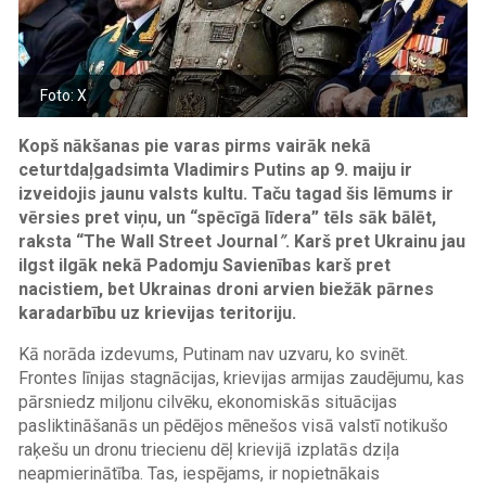
Foto: X
Kopš nākšanas pie varas pirms vairāk nekā
ceturtdaļgadsimta Vladimirs Putins ap 9. maiju ir
izveidojis jaunu valsts kultu. Taču tagad šis lēmums ir
vērsies pret viņu, un “spēcīgā līdera” tēls sāk bālēt,
raksta “
The Wall Street Journal
”
. Karš pret Ukrainu jau
ilgst ilgāk nekā Padomju Savienības karš pret
nacistiem, bet Ukrainas droni arvien biežāk pārnes
karadarbību uz krievijas teritoriju.
Kā norāda izdevums, Putinam nav uzvaru, ko svinēt.
Frontes līnijas stagnācijas, krievijas armijas zaudējumu, kas
pārsniedz miljonu cilvēku, ekonomiskās situācijas
pasliktināšanās un pēdējos mēnešos visā valstī notikušo
raķešu un dronu triecienu dēļ krievijā izplatās dziļa
neapmierinātība. Tas, iespējams, ir nopietnākais