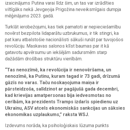
izaicinājums Putina varai līdz šim, un tas var izrādīties
viltīgāks nekā Jevgeņija Prigožina neveiksmīgais dumpja
mēģinājums 2023. gadā.
Turklāt ierobežojumi, kas tiek pamatoti ar nepieciešamību
novērst bezpilota lidaparātu uzbrukumus, ir tik stingri, ka
pat karu atbalstošie nacionālisti sākuši runāt par tuvojošos
revolūciju. Maskavas salonos klīst baumas par it kā
gatavotu apvērsumu un iekšējām sadursmēm starp
dažādām drošības struktūru vienībām.
“Tas nenozīmē, ka revolūcija ir nenovēršama, un
nenozīmē, ka Putinu, kuram tagad ir 73 gadi, drīzumā
gāzīs no varas. Taču noskaņojuma maiņa ir
pārsteidzoša, salīdzinot ar pagājušā gada decembri,
kad krievijas amatpersonas bija iedvesmotas no
cerībām, ka prezidents Tramps izdarīs spiedienu uz
Ukrainu, ASV atcels ekonomiskās sankcijas un sāksies
ekonomikas uzplaukums,” raksta WSJ.
Izdevums norāda, ka psiholoģiskais lūzuma punkts