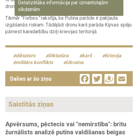
Detalizētāka informācija par izmantotajām
dronu radītie draudi ir pārāk lieli.
sīkdatnēm
Tikmēr “
Forbes
”
rakstīja, ka Putina parāde ir pakļauta
izgāšanās riskam. Tādējādi dronu karš parāda Kijivas spēju
pārnest karadarbību dziļi krievijas teritorijā.
diktators
Diktatūra
karš
Krievija
militārs konflikts
Ukraina
Facebook
Twitter
Drau
Em
Dalies ar šo ziņu
Saistītās ziņas
Apvērsums, pēctecis vai "nemirstība": britu
žurnālists analizē putina valdīšanas beigas