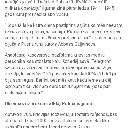
iestājās janvārī. Tieši tad Putina tā dēvētā “speciālā
militārā operācija” ilguma ziņā pārsniedza 1941.–1945.
gada karu pret nacistisko Vāciju.
“Kopš tā laika katra diena pastiprina sajūtu, ka mēs neesam
savu vectēvu piemiņas cienīgi. Putins izveidoja šo vectēvu
kultu, un tagad tas ir vērsies pret viņu,” sacīja politologs un
bijušais Putina runu autors Abbass Gaļļamovs.
Anastasija Kaševarova, pazīstama krievijas mediju
personība, kas atbalsta karu, šonedēļ savā “Telegram”
kanālā uzsvēra sabiedrības noskaņojuma maiņu. Viņa
rakstīja, ka vectēvi Otrā pasaules kara laikā “šajā brīdī jau
bija sasnieguši Berlīni, bet mēs kaut kādu iemeslu dēļ
joprojām tikai vicinām dūres un runājam muļķības par
sarkanajām līnijām”.
Ukrainas uzbrukumi atklāj Putina vājumu
Aptuveni 70% krievijas iedzīvotāju, tostarp reģionos, kas
atrodas līdz pat 1000 jūdžu attālumā un iepriekš tika
uzskatīti par drošiem, tagad atrodas Kijivas