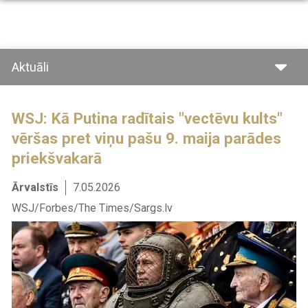
Pārlekt
uz
galveno
saturu
Aktuāli
WSJ: Kā Putina radītais "vectēvu kults"
vēršas pret viņu pašu 9. maija parādes
priekšvakarā
Ārvalstīs
7.05.2026
WSJ/Forbes/The Times/Sargs.lv