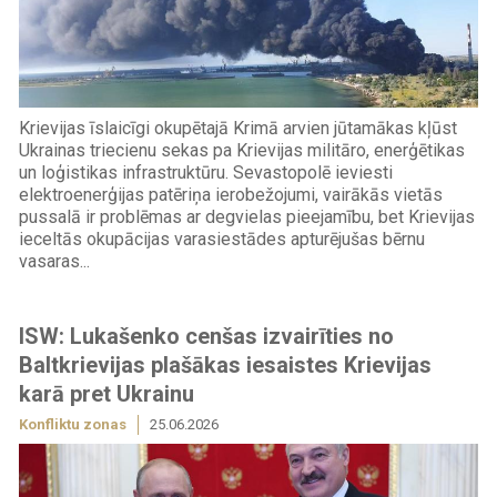
Krievijas īslaicīgi okupētajā Krimā arvien jūtamākas kļūst
Ukrainas triecienu sekas pa Krievijas militāro, enerģētikas
un loģistikas infrastruktūru. Sevastopolē ieviesti
elektroenerģijas patēriņa ierobežojumi, vairākās vietās
pussalā ir problēmas ar degvielas pieejamību, bet Krievijas
ieceltās okupācijas varasiestādes apturējušas bērnu
vasaras...
ISW: Lukašenko cenšas izvairīties no
Baltkrievijas plašākas iesaistes Krievijas
karā pret Ukrainu
Konfliktu zonas
25.06.2026