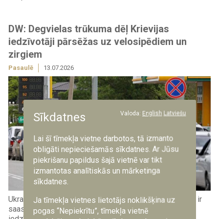
DW: Degvielas trūkuma dēļ Krievijas
iedzīvotāji pārsēžas uz velosipēdiem un
zirgiem
Pasaulē
13.07.2026
Valoda:
English
Latviešu
Sīkdatnes
Lai šī tīmekļa vietne darbotos, tā izmanto
obligāti nepieciešamās sīkdatnes. Ar Jūsu
piekrišanu papildus šajā vietnē var tikt
izmantotas analītiskās un mārketinga
sīkdatnes.
Ukrainas triecieni Krievijas naftas pārstrādes rūpnīcām ir
Ja tīmekļa vietnes lietotājs noklikšķina uz
saasinājuši degvielas piegādes problēmas, liekot
pogas “Nepiekrītu”, tīmekļa vietnē
iedzīvotājiem vairākos valsts reģionos stundām un pat