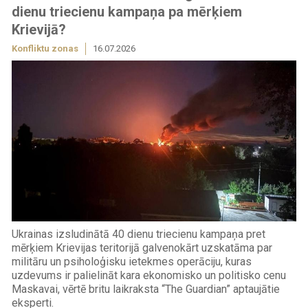
dienu triecienu kampaņa pa mērķiem
Krievijā?
Konfliktu zonas
16.07.2026
Ukrainas izsludinātā 40 dienu triecienu kampaņa pret
mērķiem Krievijas teritorijā galvenokārt uzskatāma par
militāru un psiholoģisku ietekmes operāciju, kuras
uzdevums ir palielināt kara ekonomisko un politisko cenu
Maskavai, vērtē britu laikraksta “The Guardian” aptaujātie
eksperti.