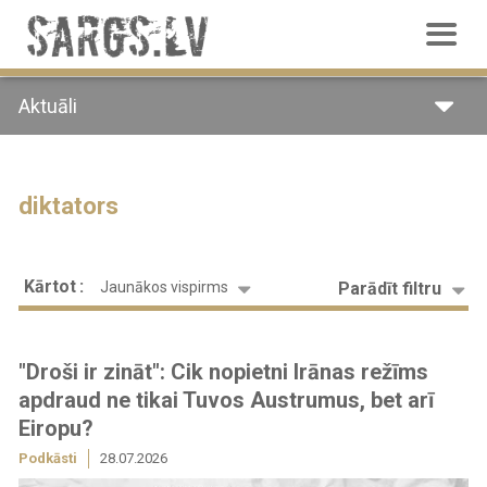
Pārlekt
uz
galveno
saturu
Aktuāli
diktators
Kārtot
Parādīt filtru
Jaunākos vispirms
"Droši ir zināt": Cik nopietni Irānas režīms
apdraud ne tikai Tuvos Austrumus, bet arī
Eiropu?
Podkāsti
28.07.2026