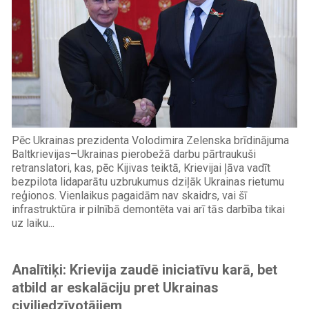
Pēc Ukrainas prezidenta Volodimira Zelenska brīdinājuma
Baltkrievijas–Ukrainas pierobežā darbu pārtraukuši
retranslatori, kas, pēc Kijivas teiktā, Krievijai ļāva vadīt
bezpilota lidaparātu uzbrukumus dziļāk Ukrainas rietumu
reģionos. Vienlaikus pagaidām nav skaidrs, vai šī
infrastruktūra ir pilnībā demontēta vai arī tās darbība tikai
uz laiku...
Analītiķi: Krievija zaudē iniciatīvu karā, bet
atbild ar eskalāciju pret Ukrainas
civiliedzīvotājiem