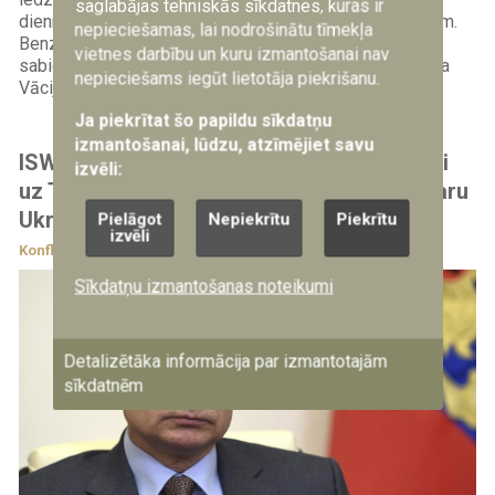
saglabājas tehniskās sīkdatnes, kuras ir
diennaktīm gaidīt rindās pie degvielas uzpildes stacijām.
nepieciešamas, lai nodrošinātu tīmekļa
Benzīna trūkuma dēļ cilvēki arvien biežāk izvēlas
vietnes darbību un kuru izmantošanai nav
sabiedrisko transportu, velosipēdus un pat zirgus, vēsta
nepieciešams iegūt lietotāja piekrišanu.
Vācijas raidsabiedrība...
Ja piekrītat šo papildu sīkdatņu
izmantošanai, lūdzu, atzīmējiet savu
ISW: Kremlis vēl nav atradis vienotu atbildi
izvēli:
uz Trampa jaunākajiem izteikumiem par karu
Ukrainā
Pielāgot
Nepiekrītu
Piekrītu
izvēli
Konfliktu zonas
10.07.2026
Sīkdatņu izmantošanas noteikumi
Detalizētāka informācija par izmantotajām
sīkdatnēm