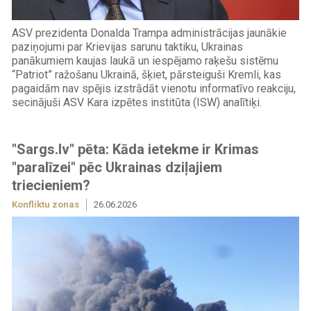
ASV prezidenta Donalda Trampa administrācijas jaunākie
paziņojumi par Krievijas sarunu taktiku, Ukrainas
panākumiem kaujas laukā un iespējamo raķešu sistēmu
“Patriot” ražošanu Ukrainā, šķiet, pārsteiguši Kremli, kas
pagaidām nav spējis izstrādāt vienotu informatīvo reakciju,
secinājuši ASV Kara izpētes institūta (ISW) analītiķi.
"Sargs.lv" pēta: Kāda ietekme ir Krimas
"paralīzei" pēc Ukrainas dziļajiem
triecieniem?
Konfliktu zonas
26.06.2026