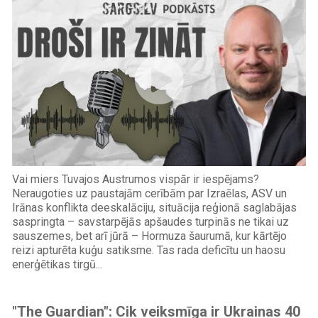
Vai miers Tuvajos Austrumos vispār ir iespējams?
Neraugoties uz paustajām cerībām par Izraēlas, ASV un
Irānas konflikta deeskalāciju, situācija reģionā saglabājas
saspringta – savstarpējās apšaudes turpinās ne tikai uz
sauszemes, bet arī jūrā – Hormuza šaurumā, kur kārtējo
reizi apturēta kuģu satiksme. Tas rada deficītu un haosu
enerģētikas tirgū...
"The Guardian": Cik veiksmīga ir Ukrainas 40