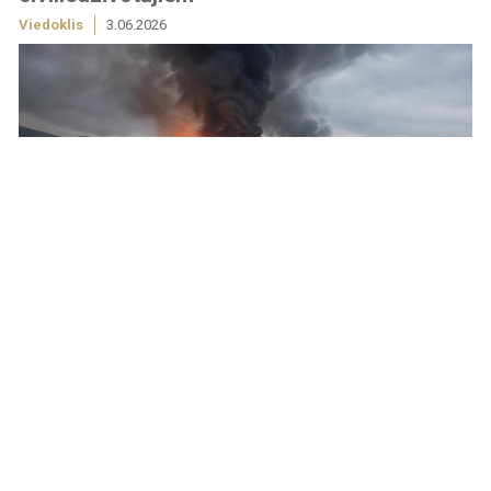
Viedoklis
3.06.2026
Krievijas pēdējo nedēļu masīvie triecieni Ukrainas pilsētām
arvien vairāk izskatās nevis pēc spēka demonstrācijas, bet
gan pēc mēģinājuma noslēpt pieaugošās problēmas frontē
un Krievijas aizmugurē. Lai gan Maskava turpina izmantot
simtiem dronu un raķešu, lai terorizētu Ukrainas
civiliedzīvotājus, analītiķi norāda: Krievijas kara mašīna
zaudē tempu...