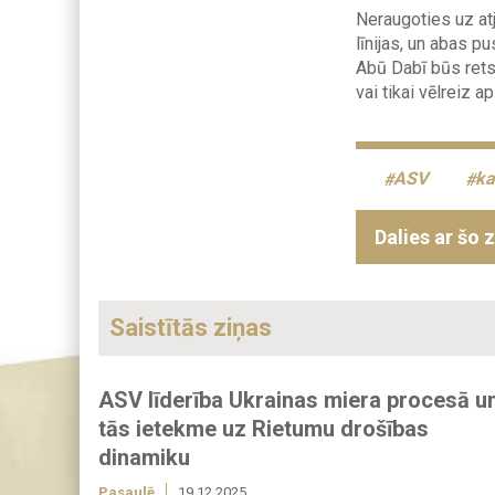
Neraugoties uz atj
līnijas, un abas p
Abū Dabī būs rets 
vai tikai vēlreiz 
ASV
ka
Dalies ar šo 
Saistītās ziņas
ASV līderība Ukrainas miera procesā u
tās ietekme uz Rietumu drošības
dinamiku
Pasaulē
19.12.2025