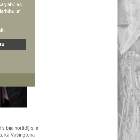
 saglabājas
darbību un
li:
ītu
 bija norādījis, ir
as, ka Vašingtona