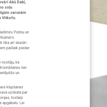
nvārī Abū Dabī,
mo soļu
s ilgām sarunām
 Vitkofu.
adimiru Putinu un
 Kušners.
 tika arī skaidri
kiem pašlaik pieder
 nostāju, ka
atrisināšanas nav
ainījušās un
nais klupšanas
skava uzskata par
orijas, tostarp
s apgabalu. Lai