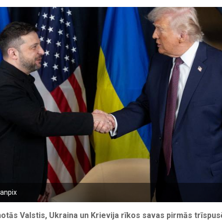
canpix
tās Valstis, Ukraina un Krievija rīkos savas pirmās trīspu