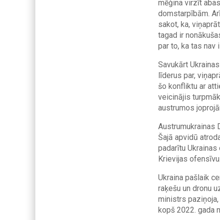
mēģina virzīt ab
domstarpībām. Ar
sakot, ka, viņaprā
tagad ir nonākušas
par to, ka tas nav 
Savukārt Ukrainas 
līderus par, viņapr
šo konfliktu ar at
veicinājis turpmāk
austrumos joprojām
Austrumukrainas D
Šajā apvidū atrod
padarītu Ukrainas
Krievijas ofensīvu
Ukraina pašlaik ce
raķešu un dronu u
ministrs paziņoja
kopš 2022. gada 