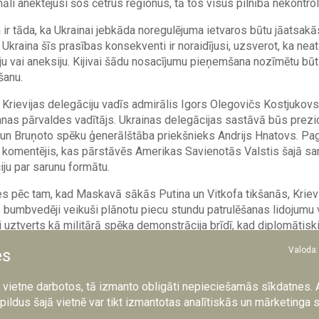
rmāli anektējusi šos četrus reģionus, tā tos visus pilnībā nekontrol
ir tāda, ka Ukrainai jebkāda noregulējuma ietvaros būtu jāatsakā
s. Ukraina šīs prasības konsekventi ir noraidījusi, uzsverot, ka ne
ciju vai aneksiju. Kijivai šādu nosacījumu pieņemšana nozīmētu b
šanu.
Krievijas delegāciju vadīs admirālis Igors Olegovičs Kostjukovs,
nas pārvaldes vadītājs. Ukrainas delegācijas sastāvā būs prezi
s un Bruņoto spēku ģenerālštāba priekšnieks Andrijs Hnatovs. Pa
 komentējis, kas pārstāvēs Amerikas Savienotās Valstis šajā sa
ju par sarunu formātu.
s pēc tam, kad Maskavā sākās Putina un Vitkofa tikšanās, Krievi
 bumbvedēji veikuši plānotu piecu stundu patrulēšanas lidojumu vi
ši uztverts kā militārā spēka demonstrācija brīdī, kad diplomātiski
i. Iepriekš tajā pašā dienā, uzstājoties Pasaules ekonomikas fo
Valoda:
es
a sarunas esot nonākušas līdz vienam jautājumam, un deva mājien
dzama.
a vietne darbotos, tā izmanto obligāti nepieciešamās sīkdatnes. 
pildus šajā vietnē var tikt izmantotas analītiskās un mārketinga 