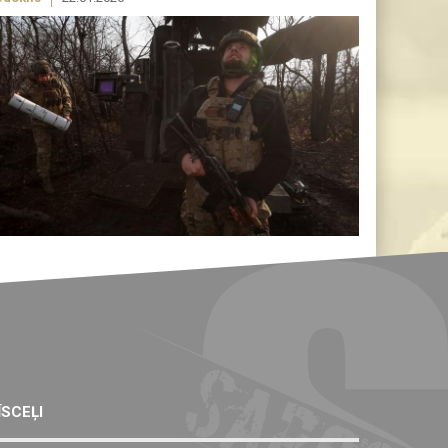
ĪSCEĻI