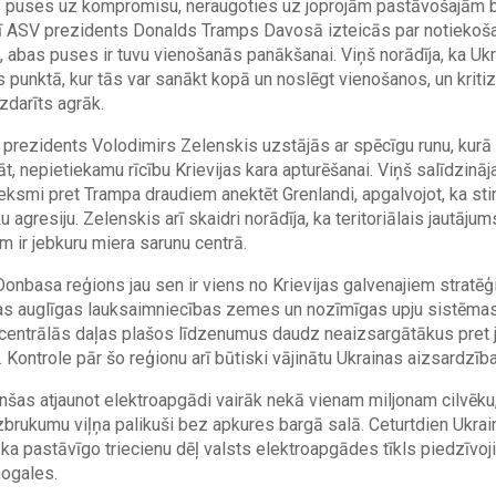
as puses uz kompromisu, neraugoties uz joprojām pastāvošajām 
ī ASV prezidents Donalds Tramps Davosā izteicās par notiekoš
t, abas puses ir tuvu vienošanās panākšanai. Viņš norādīja, ka Ukr
 punktā, kur tās var sanākt kopā un noslēgt vienošanos, un kriti
izdarīts agrāk.
prezidents Volodimirs Zelenskis uzstājās ar spēcīgu runu, kurā k
āt, nepietiekamu rīcību Krievijas kara apturēšanai. Viņš salīdzināj
tieksmi pret Trampa draudiem anektēt Grenlandi, apgalvojot, ka sti
u agresiju.
Zelenskis arī skaidri norādīja, ka teritoriālais jautāju
 ir jebkuru miera sarunu centrā.
onbasa reģions jau sen ir viens no Krievijas galvenajiem stratē
as auglīgas lauksaimniecības zemes un nozīmīgas upju sistēmas
 centrālās daļas plašos līdzenumus daudz neaizsargātākus pret
. Kontrole pār šo reģionu arī būtiski vājinātu Ukrainas aizsardzība
nšas atjaunot elektroapgādi vairāk nekā vienam miljonam cilvēku, 
zbrukumu viļņa palikuši bez apkures bargā salā. Ceturtdien Ukra
, ka pastāvīgo triecienu dēļ valsts elektroapgādes tīkls piedzīv
nogales.