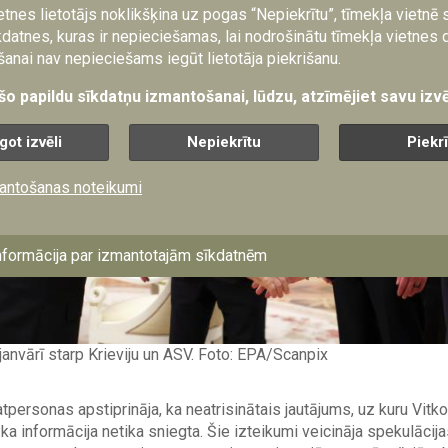
etnes lietotājs noklikšķina uz pogas “Nepiekrītu”, tīmekļa vietnē
datnes, kuras ir nepieciešamas, lai nodrošinātu tīmekļa vietnes 
anai nav nepieciešams iegūt lietotāja piekrišanu.
 šo papildu sīkdatņu izmantošanai, lūdzu, atzīmējiet savu izvē
got izvēli
Nepiekrītu
Piekr
antošanas noteikumi
nformācija par izmantotajām sīkdatnēm
janvārī starp Krieviju un ASV. Foto: EPA/Scanpix
personas apstiprināja, ka neatrisinātais jautājums, uz kuru Vitkofs
īkāka informācija netika sniegta. Šie izteikumi veicināja spekulācij