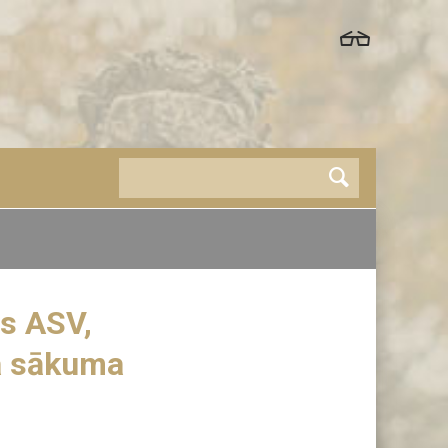
ās ASV,
ra sākuma