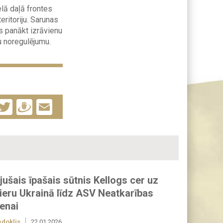
lā daļā frontes
eritoriju. Sarunas
ēs panākt izrāvienu
tu noregulējumu.
Facebook
Twitter
Draugiem
Email
jušais īpašais sūtnis Kellogs cer uz
ieru Ukrainā līdz ASV Neatkarības
enai
edoklis
22.01.2026