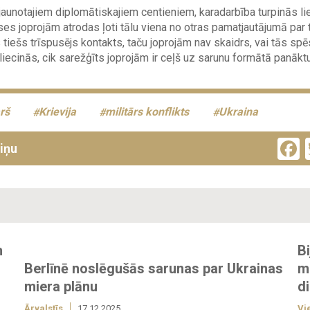
aunotajiem diplomātiskajiem centieniem, karadarbība turpinās lie
uses joprojām atrodas ļoti tālu viena no otras pamatjautājumā par t
tiešs trīspusējs kontakts, taču joprojām nav skaidrs, vai tās sp
apliecinās, cik sarežģīts joprojām ir ceļš uz sarunu formātā panāk
rš
Krievija
militārs konflikts
Ukraina
ziņu
n
Bi
Berlīnē noslēgušās sarunas par Ukrainas
m
miera plānu
di
Ārvalstīs
17.12.2025
Vi