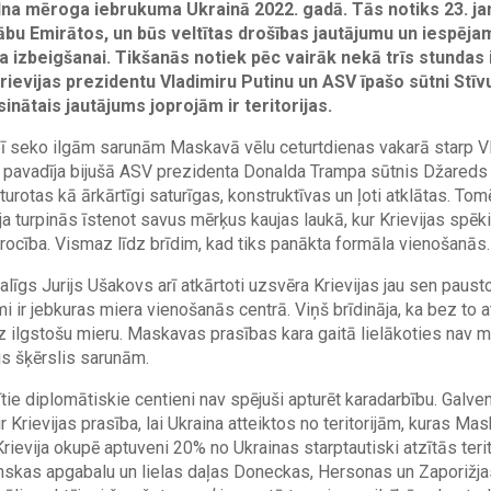
ilna mēroga iebrukuma Ukrainā 2022. gadā. Tās notiks 23. ja
bu Emirātos, un būs veltītas drošības jautājumu un iespēja
a izbeigšanai. Tikšanās notiek pēc vairāk nekā trīs stunda
ievijas prezidentu Vladimiru Putinu un ASV īpašo sūtni Stīvu
inātais jautājums joprojām ir teritorijas.
 seko ilgām sarunām Maskavā vēlu ceturtdienas vakarā starp Vl
ru pavadīja bijušā ASV prezidenta Donalda Trampa sūtnis Džareds
urotas kā ārkārtīgi saturīgas, konstruktīvas un ļoti atklātas. Tomēr
ija turpinās īstenot savus mērķus kaujas laukā, kur Krievijas spē
rocība. Vismaz līdz brīdim, kad tiks panākta formāla vienošanās.
alīgs Jurijs Ušakovs arī atkārtoti uzsvēra Krievijas jau sen pausto
jumi ir jebkuras miera vienošanās centrā. Viņš brīdināja, ka bez to 
z ilgstošu mieru. Maskavas prasības kara gaitā lielākoties nav m
ais šķērslis sarunām.
ie diplomātiskie centieni nav spējuši apturēt karadarbību. Galve
 Krievijas prasība, lai Ukraina atteiktos no teritorijām, kuras Ma
rievija okupē aptuveni 20% no Ukrainas starptautiski atzītās terit
nskas apgabalu un lielas daļas Doneckas, Hersonas un Zaporižja