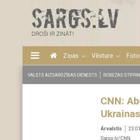
Pārlekt
uz
galveno
saturu
Ziņas
Vēsture
Foto
Main
navigation
VALSTS AIZSARDZĪBAS DIENESTS
ROBEŽAS STIPRI
Tags
menu
CNN: Abū
Ukrainas
Ārvalstīs
23.0
Sargs.lv/CNN