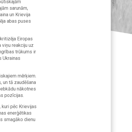
būtiskajām
ajām sarunām,
aina un Krievija
zēja abas puses
ritizēja Eiropas
a viņu reakciju uz
ngrības trūkums ir
ms Ukrainas
ģiskajiem mērķiem.
, un tā zaudēšana
 jebkādu nākotnes
s pozīcijas.
kuri pēc Krievijas
inas enerģētikas
ojis smagāko dienu