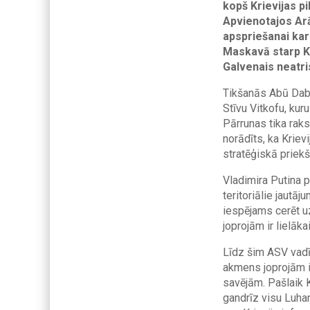
kopš Krievijas p
Apvienotajos Arā
apspriešanai kar
Maskavā starp Kr
Galvenais neatris
Tikšanās Abū Dabī
Stīvu Vitkofu, ku
Pārrunas tika rakst
norādīts, ka Kriev
stratēģiskā priekš
Vladimira Putina p
teritoriālie jautā
iespējams cerēt u
joprojām ir lielāk
Līdz šim ASV vadīt
akmens joprojām ir
savējām. Pašlaik K
gandrīz visu Luha