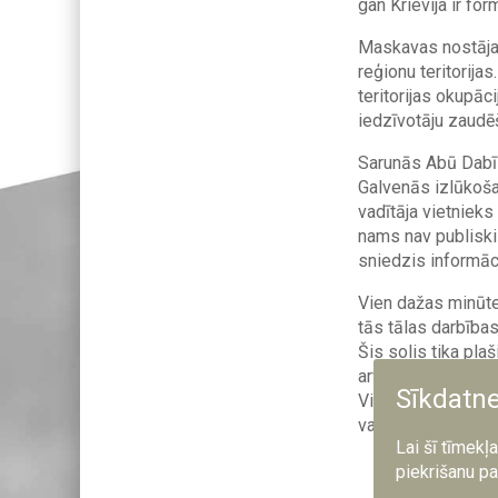
gan Krievija ir fo
Maskavas nostāja 
reģionu teritorija
teritorijas okupā
iedzīvotāju zaudē
Sarunās Abū Dabī 
Galvenās izlūkoša
vadītāja vietniek
nams nav publiski
sniedzis informāci
Vien dažas minūte
tās tālas darbības
Šis solis tika pla
arvien intensīvāk
Sīkdatn
Vitkofs sacīja, k
varētu būt sasnie
Lai šī tīmekļ
Image
piekrišanu pa