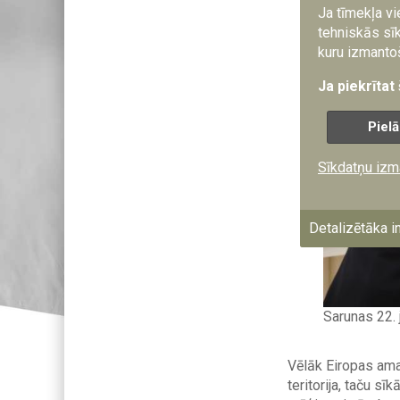
Ja tīmekļa vi
tehniskās sīk
kuru izmantoš
Ja piekrītat
Pielā
Sīkdatņu izm
Detalizētāka i
Sarunas 22. 
Vēlāk Eiropas amat
teritorija, taču s