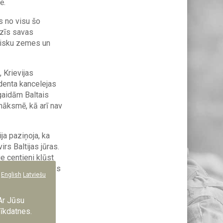
ē.
s no visu šo
atzīs savas
ūtisku zemes un
 Krievijas
denta kancelejas
gaidām Baltais
nāksmē, kā arī nav
ja paziņoja, ka
rs Baltijas jūras.
e centieni kļūst
rumā Davosā, Stīvs
English
Latviešu
u, ka vienošanās
Ar Jūsu
sīkdatnes.