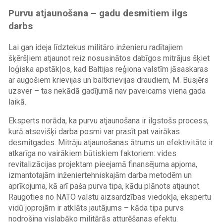
Purvu atjaunošana – gadu desmitiem ilgs
darbs
Lai gan ideja līdztekus militāro inženieru radītajiem
šķēršļiem atjaunot reiz nosusinātos dabīgos mitrājus šķiet
loģiska apstākļos, kad Baltijas reģiona valstīm jāsaskaras
ar augošiem krievijas un baltkrievijas draudiem, M. Busjērs
uzsver – tas nekādā gadījumā nav paveicams viena gada
laikā.
Eksperts norāda, ka purvu atjaunošana ir ilgstošs process,
kurā atsevišķi darba posmi var prasīt pat vairākas
desmitgades. Mitrāju atjaunošanas ātrums un efektivitāte ir
atkarīga no vairākiem būtiskiem faktoriem: vides
revitalizācijas projektam pieejamā finansējuma apjoma,
izmantotajām inženiertehniskajām darba metodēm un
aprīkojuma, kā arī paša purva tipa, kādu plānots atjaunot.
Raugoties no NATO valstu aizsardzības viedokļa, ekspertu
vidū joprojām ir atklāts jautājums – kāda tipa purvs
nodrošina vislabāko militārās atturēšanas efektu.