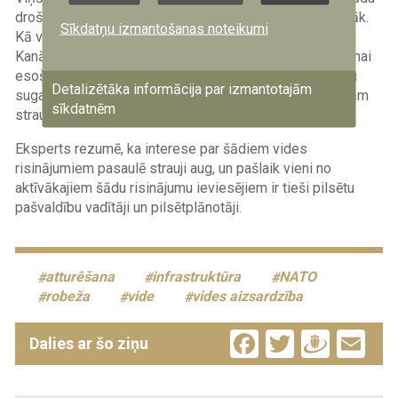
drošības draudu mazināšanai tiek pielietoti arvien plašāk.
Sīkdatņu izmantošanas noteikumi
Kā vienu no piemēriem M. Busjērs minēja savu dzimto
Kanādu, kur savvaļas meža ugunsgrēku riska mazināšanai
esošajos mežu masīvos tiek stādītas specifiskas koku
Detalizētāka informācija par izmantotajām
sugas, kas ir ugunsizturīgākas, tādējādi neļaujot liesmām
sīkdatnēm
strauji izplatīties.
Eksperts rezumē, ka interese par šādiem vides
risinājumiem pasaulē strauji aug, un pašlaik vieni no
aktīvākajiem šādu risinājumu ieviesējiem ir tieši pilsētu
pašvaldību vadītāji un pilsētplānotāji.
atturēšana
infrastruktūra
NATO
robeža
vide
vides aizsardzība
Facebook
Twitter
Drau
Em
Dalies ar šo ziņu