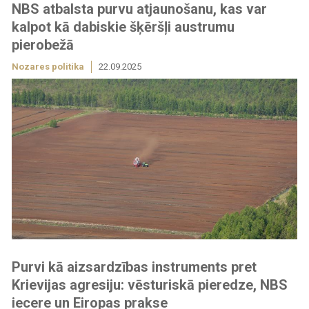
NBS atbalsta purvu atjaunošanu, kas var
kalpot kā dabiskie šķēršļi austrumu
pierobežā
Nozares politika
22.09.2025
Purvi kā aizsardzības instruments pret
Krievijas agresiju: vēsturiskā pieredze, NBS
iecere un Eiropas prakse