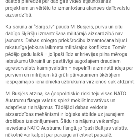
dalītos pieredzē par dabīgās vides atjaunošanas
projektiem un vērtētu to izmantošanu alianses dalībvalstu
aizsardzībā.
Kā sarunā ar “Sargs.lv” pauda M. Busjērs, purvu un citu
dabīgo šķēršļu izmantošana militārajā aizsardzībā nav
jaunums. Dabas sniegto priekšrocību izmantošana bijusi
raksturīga jebkura laikmeta militārajos konfliktos. Tomēr
pēdējo gadu laikā – jo īpaši līdz ar krievijas pilna mēroga
iebrukumu Ukrainā un pastāvīgi augošajiem draudiem
agresorvalsts kaimiņvalstīm – nepelnīti aizmirstā ideja par
purviem un mitrājiem kā grūti pārvaramiem šķēršļiem
iespējamajos ienaidnieka uzbrukuma virzienos sāk atdzimt.
M. Busjērs atzina, ka ģeopolitiskie riski teju visas NATO
Austrumu flanga valstis spiež meklēt inovatīvus un
adaptīvus risinājumus. Tādējādi dabas veidotie
aizsardzības mehānismi ir loģiska atbilde uz jaunajiem
drošības izaicinājumiem. Šādu risinājumu veiksmīga
ieviešana NATO Austrumu flangā, jo īpaši Baltijas valstīs,
nākotnē var kalpot par paraugu arī citviet pasaulē.