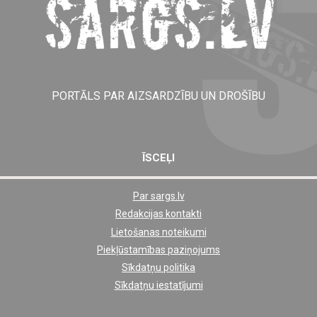
PORTĀLS PAR AIZSARDZĪBU UN DROŠĪBU
ĪSCEĻI
Par sargs.lv
Shortcut
Redakcijas kontakti
footer
Lietošanas noteikumi
links
Piekļūstamības paziņojums
Sīkdatņu politika
Sīkdatņu iestatījumi