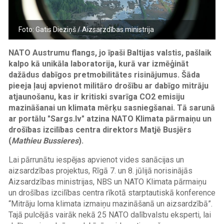
Foto: Gatis Dieziņš / Aizsarzdības ministrija
NATO Austrumu flangs, jo īpaši Baltijas valstis, pašlaik
kalpo kā unikāla laboratorija, kurā var izmēģināt
dažādus dabīgos pretmobilitātes risinājumus. Šāda
pieeja ļauj apvienot militāro drošību ar dabīgo mitrāju
atjaunošanu, kas ir kritiski svarīga
CO2
emisiju
mazināšanai un klimata mērķu sasniegšanai. Tā sarunā
ar portālu "Sargs.lv" atzina NATO Klimata pārmaiņu un
drošības izcilības centra direktors Matjē Busjērs
(
Mathieu Bussieres
).
Lai pārrunātu iespējas apvienot vides sanācijas un
aizsardzības projektus, Rīgā 7. un 8. jūlijā norisinājās
Aizsardzības ministrijas, NBS un NATO Klimata pārmaiņu
un drošības izcilības centra rīkotā starptautiskā konference
“Mitrāju loma klimata izmaiņu mazināšanā un aizsardzībā”.
Tajā pulcējās vairāk nekā 25 NATO dalībvalstu eksperti, lai