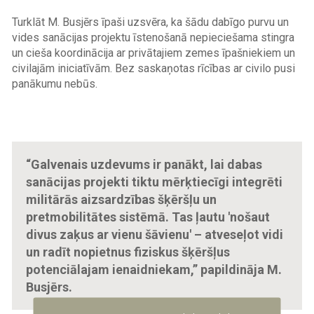
Turklāt M. Busjērs īpaši uzsvēra, ka šādu dabīgo purvu un
vides sanācijas projektu īstenošanā nepieciešama stingra
un cieša koordinācija ar privātajiem zemes īpašniekiem un
civilajām iniciatīvām. Bez saskaņotas rīcības ar civilo pusi
panākumu nebūs.
“Galvenais uzdevums ir panākt, lai dabas
sanācijas projekti tiktu mērķtiecīgi integrēti
militārās aizsardzības šķēršļu un
pretmobilitātes sistēmā. Tas ļautu 'nošaut
divus zaķus ar vienu šāvienu' – atveseļot vidi
un radīt nopietnus fiziskus šķēršļus
potenciālajam ienaidniekam,” papildināja M.
Busjērs.