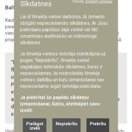
Valoda:
English
Latviešu
Sīkdatnes
Baltija kā zaļo inovāciju laboratorija
Lai šī tīmekļa vietne darbotos, tā izmanto
Kaut arī šobrīd Baltijas reģions saskaras ar arvien
obligāti nepieciešamās sīkdatnes. Ar Jūsu
pieaugošiem krievijas radītajiem drošības draudiem, tie
piekrišanu papildus šajā vietnē var tikt
vienlaikus kalpo kā katalizators dažādu vides sanācijas
izmantotas analītiskās un mārketinga
projektu integrācijai NATO kopējās drošības stiprināšanā.
sīkdatnes.
Ja tīmekļa vietnes lietotājs noklikšķina uz
pogas “Nepiekrītu”, tīmekļa vietnē
“Baltijas reģions un visas NATO Austrumu
saglabājas tehniskās sīkdatnes, kuras ir
flanga valstis apdraudējuma pieauguma dēļ
nepieciešamas, lai nodrošinātu tīmekļa
ir kļuvušas par lielisku laboratoriju.
vietnes darbību un kuru izmantošanai nav
Perspektīvā šeit varētu tikt izstrādāti tādi
nepieciešams iegūt lietotāja piekrišanu.
vides projekti, kas pēcāk kalpotu arī citām
Ja piekrītat šo papildu sīkdatņu
alianses dalībvalstīm, gan vairojot nacionālo
izmantošanai, lūdzu, atzīmējiet savu
drošību, gan sekmējot cīņu ar globālo
izvēli:
sasilšanu,” paskaidroja M. Busjērs.
Pielāgot
Nepiekrītu
Piekrītu
izvēli
Viņš atzina, ka dabīgi un dabas pamatoti risinājumi dažādu