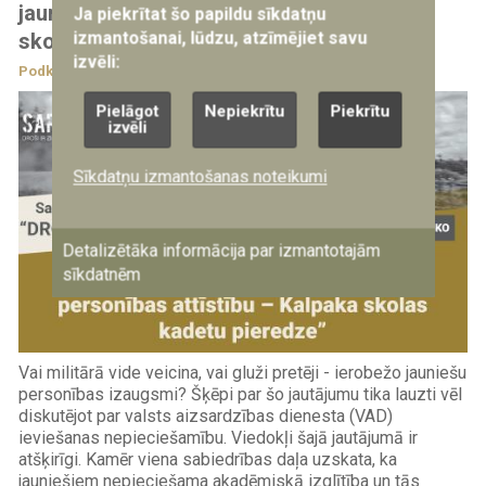
jauniešu personības attīstību - O. Kalpaka
Ja piekrītat šo papildu sīkdatņu
izmantošanai, lūdzu, atzīmējiet savu
skolas kadetu pieredze
izvēli:
Podkāsti
3.08.2023
Pielāgot
Nepiekrītu
Piekrītu
izvēli
Sīkdatņu izmantošanas noteikumi
Detalizētāka informācija par izmantotajām
sīkdatnēm
Vai militārā vide veicina, vai gluži pretēji - ierobežo jauniešu
personības izaugsmi? Šķēpi par šo jautājumu tika lauzti vēl
diskutējot par valsts aizsardzības dienesta (VAD)
ieviešanas nepieciešamību. Viedokļi šajā jautājumā ir
atšķirīgi. Kamēr viena sabiedrības daļa uzskata, ka
jauniešiem nepieciešama akadēmiskā izglītība un tās