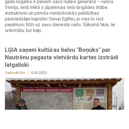
gada nogales ir pašiem savs rudais ģenerālis – runcis
Vinnijs, lielā mērā ir jāpateicas tieši brigādes štāba
instruktorei un pirmās medicīniskās palīdzības
pasniedzējai kaprālei Saivai Eglītei, jo viņa to reiz
paņēmusi līdzi uz savu dienesta vietu. Sākumā tikai, lai
izdomātu, kur kaķi...
LĢIA saņem kultūras balvu "Boņuks" par
Nautrēnu pagasta vietvārdu kartes izstrādi
latgaliski
Sabiedrība
6.03.2023