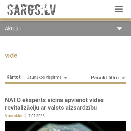
Pārlekt
uz
galveno
saturu
Aktuāli
vide
Kārtot
Parādīt filtru
Jaunākos vispirms
NATO eksperts aicina apvienot vides
revitalizāciju ar valsts aizsardzību
Viedoklis
7.07.2026