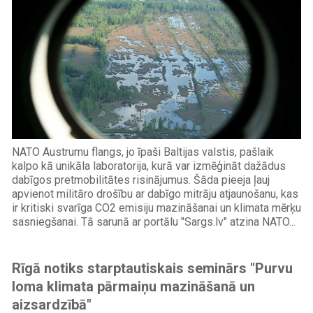
NATO Austrumu flangs, jo īpaši Baltijas valstis, pašlaik
kalpo kā unikāla laboratorija, kurā var izmēģināt dažādus
dabīgos pretmobilitātes risinājumus. Šāda pieeja ļauj
apvienot militāro drošību ar dabīgo mitrāju atjaunošanu, kas
ir kritiski svarīga CO2 emisiju mazināšanai un klimata mērķu
sasniegšanai. Tā sarunā ar portālu "Sargs.lv" atzina NATO...
Rīgā notiks starptautiskais seminārs "Purvu
loma klimata pārmaiņu mazināšanā un
aizsardzībā"