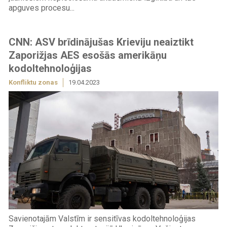
apguves procesu...
CNN: ASV brīdinājušas Krieviju neaiztikt
Zaporižjas AES esošās amerikāņu
kodoltehnoloģijas
Konfliktu zonas
19.04.2023
Savienotajām Valstīm ir sensitīvas kodoltehnoloģijas