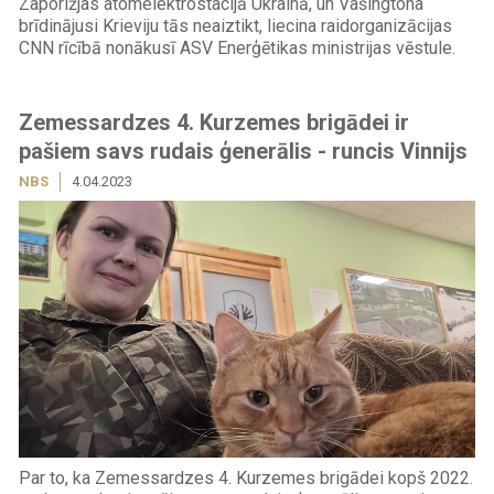
Zaporižjas atomelektrostacijā Ukrainā, un Vašingtona
brīdinājusi Krieviju tās neaiztikt, liecina raidorganizācijas
CNN rīcībā nonākusī ASV Enerģētikas ministrijas vēstule.
Zemessardzes 4. Kurzemes brigādei ir
pašiem savs rudais ģenerālis - runcis Vinnijs
NBS
4.04.2023
Par to, ka Zemessardzes 4. Kurzemes brigādei kopš 2022.