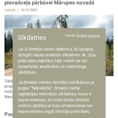
pievadceļa pārbūvei Mārupes novadā
Latvijā
10.12.2025
Valoda:
English
Latviešu
Sīkdatnes
Lai šī tīmekļa vietne darbotos, tā izmanto
obligāti nepieciešamās sīkdatnes. Ar Jūsu
piekrišanu papildus šajā vietnē var tikt
izmantotas analītiskās un mārketinga
sīkdatnes.
Valdība ir atbalstījusi Aizsardzības ministrijas rīkojuma
Ja tīmekļa vietnes lietotājs noklikšķina uz
projektu par 1,9 milj. eiro liela finansējuma piešķiršanu
pogas “Nepiekrītu”, tīmekļa vietnē
militārās bāzes “Ceri” pievadceļa pārbūvei atbilstoši
saglabājas tehniskās sīkdatnes, kuras ir
Nacionālo bruņoto spēku un sabiedroto vajadzībām.
nepieciešamas, lai nodrošinātu tīmekļa
vietnes darbību un kuru izmantošanai nav
nepieciešams iegūt lietotāja piekrišanu.
Podkāsts: Militārās vides ietekme uz