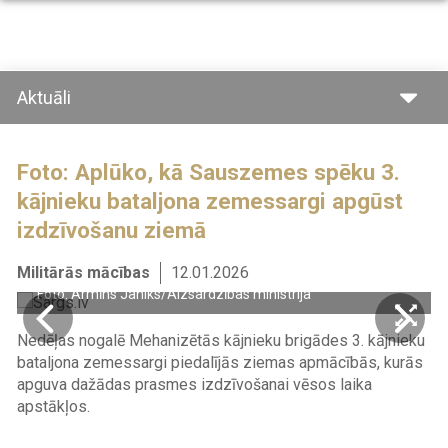
Pārlekt
uz
galveno
saturu
Aktuāli
Foto: Aplūko, kā Sauszemes spēku 3.
kājnieku bataljona zemessargi apgūst
izdzīvošanu ziemā
Militārās mācības
12.01.2026
Foto: Armīns Janiks/Aizsardzības ministrija
Nedēļas nogalē Mehanizētās kājnieku brigādes 3. kājnieku
bataljona zemessargi piedalījās ziemas apmācībās, kurās
apguva dažādas prasmes izdzīvošanai vēsos laika
apstākļos.