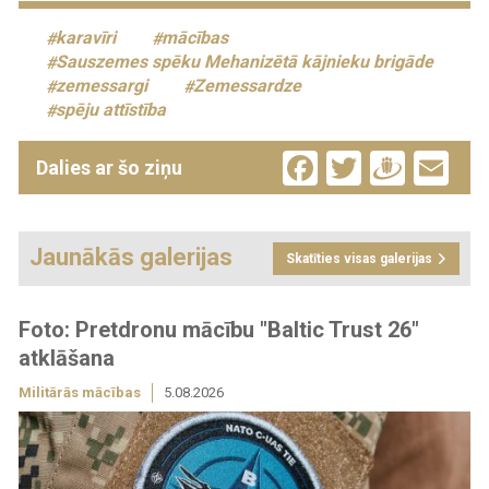
karavīri
mācības
Sauszemes spēku Mehanizētā kājnieku brigāde
zemessargi
Zemessardze
spēju attīstība
Facebook
Twitter
Drau
Em
Dalies ar šo ziņu
Jaunākās galerijas
Skatīties visas galerijas
Foto: Pretdronu mācību "Baltic Trust 26"
atklāšana
Militārās mācības
5.08.2026