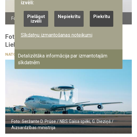
izvēli:
Pielāgot
Nepiekrītu
Piekrītu
Foto: Gatis Dieziņš/Aizsardzības ministrija
izvēli
Sīkdatņu izmantošanas noteikumi
Foto: NATO AWACS gaisa kuģis nolaižas
Lielvārdē
NATO
4.08.2026
Detalizētāka informācija par izmantotajām
sīkdatnēm
Foto: Seržante D. Prūse / NBS Gaisa spēki, G. Dieziņš /
Aizsardzības ministrija