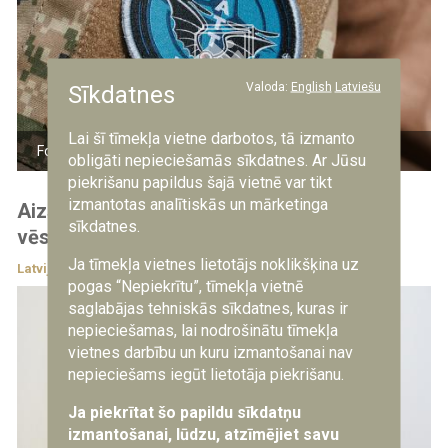
Valoda:
English
Latviešu
Sīkdatnes
Lai šī tīmekļa vietne darbotos, tā izmanto
Foto: kaprālis R.R. Putnis/NBS
obligāti nepieciešamās sīkdatnes. Ar Jūsu
piekrišanu papildus šajā vietnē var tikt
izmantotas analītiskās un mārketinga
Aizsardzības ministrs apbalvo Kanādas
sīkdatnes.
vēstnieku Latvijā
Ja tīmekļa vietnes lietotājs noklikšķina uz
Latvijā
4.08.2026
pogas “Nepiekrītu”, tīmekļa vietnē
saglabājas tehniskās sīkdatnes, kuras ir
nepieciešamas, lai nodrošinātu tīmekļa
vietnes darbību un kuru izmantošanai nav
nepieciešams iegūt lietotāja piekrišanu.
Ja piekrītat šo papildu sīkdatņu
izmantošanai, lūdzu, atzīmējiet savu