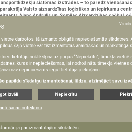
transportlīdzekļu sistēmas izstrādes – to paredz vienošanās
arakstīja Valsts aizsardzības loģistikas un iepirkumu cent
leitnants Alans Andrulis un Somijas Aizsardzības spēku Loģ
mandieris ģenerālmajors Tero Ylitalo.
Valoda:
es
 kopīgas militāro transportlīdzekļu sistēmas (Common Protect
a vietne darbotos, tā izmanto obligāti nepieciešamās sīkdatnes. 
tehnoloģiju izstrādi un iespēju nākotnē veikt šo sistēmu sērijveida
pildus šajā vietnē var tikt izmantotas analītiskās un mārketinga 
a jaunās sistēmas izstrāde ilgs trīs gadus.
etnes lietotājs noklikšķina uz pogas “Nepiekrītu”, tīmekļa vietnē
ērķis ir izstrādāt modernus, aizsargātus un militārajām vajadzī
datnes, kuras ir nepieciešamas, lai nodrošinātu tīmekļa vietnes 
s, kas atbilstu abu valstu bruņoto spēku operacionālajām prasībā
anai nav nepieciešams iegūt lietotāja piekrišanu.
miņa sadarbības iespējas aizsardzības spēju attīstībā un iepirku
 šo papildu sīkdatņu izmantošanai, lūdzu, atzīmējiet savu izvē
r nozīmīgs solis Latvijas un Somijas aizsardzības sadarbības
platformu izstrāde ļauj efektīvāk izmantot resursus, veicin
got izvēli
Nepiekrītu
Piekr
a priekšnoteikumus savietojamu spēju attīstībai abu valstu b
VALIC vadītājs Alans Andrulis.
antošanas noteikumi
2021. gadā un centrs īsteno pilnu materiāltehnisko līdzekļu dzī
n loģistiku aizsardzības nozarē, tajā skaitā veic publiskos iepir
strijas un tās padotībā esošo iestāžu, kā arī NBS vajadzībām.
nformācija par izmantotajām sīkdatnēm