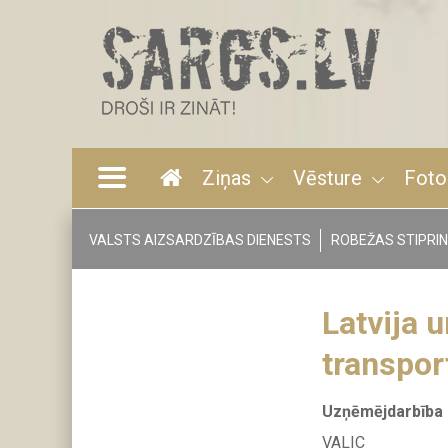
Pārlekt
uz
galveno
saturu
Ziņas
Vēsture
Foto
Main
navigation
VALSTS AIZSARDZĪBAS DIENESTS
ROBEŽAS STIPRI
Tags
menu
Latvija 
transpor
Uzņēmējdarbība 
VALIC