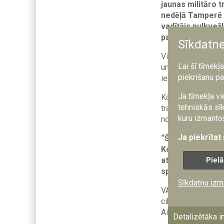
jaunas militāro 
nedēļā Tamperē p
vadītājs pulkvež
pavēlniecības ko
Sīkdatn
Vienošanās paredz
Lai šī tīmekļ
un ar to saistīto 
piekrišanu pa
iegādi. Plānots, k
Ja tīmekļa vi
Kopīgā projekta m
tehniskās sīk
transportlīdzekļu
kuru izmantoš
nodrošinot ilgter
Ja piekrītat
“Šī vienošanās i
Kopīga militāro 
Pielā
attīstību un rad
spēkos,” uzsver 
Sīkdatņu izm
VALIC darbu sāka 
cikla pārvaldību u
Aizsardzības mini
Detalizētāka i