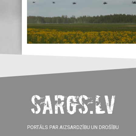
PORTĀLS PAR AIZSARDZĪBU UN DROŠĪBU