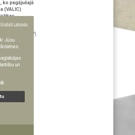
, ko pagājušajā
ra (VALIC)
istikas
English
Latviešu
ed Vehicle - CPV)
Ar Jūsu
 ražošanu un
sīkdatnes.
 saglabājas
bām pielāgotus
darbību un
m, vienlaikus
mos.
li:
 stiprināšanā.
a tehnoloģisko
ītu
ruņotajos
ves
kumus