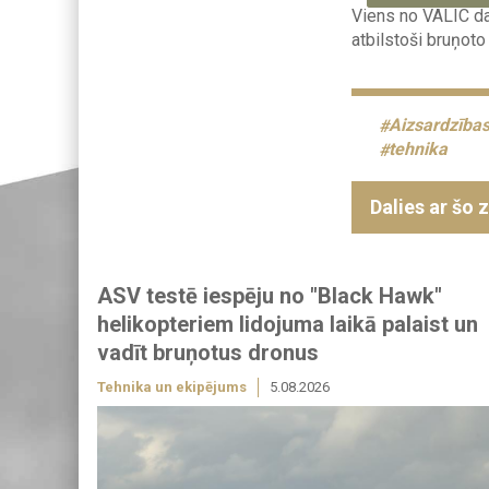
Viens no VALIC dar
atbilstoši bruņot
Aizsardzības
tehnika
Dalies ar šo 
ASV testē iespēju no "Black Hawk"
helikopteriem lidojuma laikā palaist un
vadīt bruņotus dronus
Tehnika un ekipējums
5.08.2026