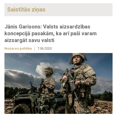
Saistītās ziņas
Jānis Garisons: Valsts aizsardzības
koncepcijā pasakām, ka arī paši varam
aizsargāt savu valsti
Nozares politika
7.06.2020