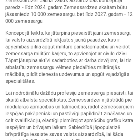
Zemessardzei. Jaunā Valsts aizsardzības koncepcija
paredz - līdz 2024. gadam Zemessardzes skaitam būtu
jāsasniedz 10 000 zemessargu, bet līdz 2027. gadam - 12
000 zemessargu.
Koncepcijā teikts, ka jāturpina piesaistīt jauni zemessargi,
lai valsts
aizsardzībā
iekļautos jaunā paaudze, kas ir
apņēmības pilna apgūt militāro pamatapmācību un veidot
zemessarga militāro karjeru, to apvienojot ar civilo dzīvi.
Tāpat jāturpina aktīvi sadarboties ar darba devējiem, lai tie
atbalstītu zemessargu vēlmes piedalīties militārajās
mācībās, pildīt dienesta uzdevumus un apgūt vajadzīgās
specialitātes.
Lai nodrošinātu dažādu profesiju zemessargu piesaisti, tai
skaitā atbalsta speciālistus, Zemessardzei ir jāstrādā pie
modulārās apmācības un tālmācības, radot zemessargiem
iespējas pakāpeniski un pastāvīgi papildināt zināšanas un
celt kvalifikāciju, elastīgi piemērojot apmācību grafiku katra
iespējām un brīvajam laikam. Sabiedrībā jāpopularizē
brīvprātīga iesaiste savas valsts
aizsardzībā
, lai šāda