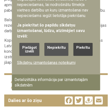
nepieciešamas, lai nodrošinātu tīmekļa
apmācību un devuši rezerves karavīra zvērestu, kā arī
vietnes darbību un kuru izmantošanai nav
pabeiguši brīvprātīgo rezerves karavīru militāro apmācību.
nepieciešams iegūt lietotāja piekrišanu.
Balstoties uz šīm iespējām, apmācīto un iesaucamo
Ja piekrītat šo papildu sīkdatņu
rezerves karavīru skaitam valsts
aizsardzības
koncepcijas
izmantošanai, lūdzu, atzīmējiet savu
darbības periodā jāsasniedz 6000.
izvēli:
Kopš 1995. gada katram periodam sagatavotas septiņas
Latvijas valsts
aizsardzības
koncepcijas. Līdzšinējā
Pielāgot
Nepiekrītu
Piekrītu
izvēli
koncepcija bija apstiprināta 2016. gadā, bet šobrīd
izstrādātā koncepcija vēl būs jāskata valdībā un
jāapstiprina Saeimai.
Sīkdatņu izmantošanas noteikumi
Detalizētāka informācija par izmantotajām
72 stundas
karavīri
NBS
sīkdatnēm
Zemessardze
Facebook
Twitter
Drau
Em
Dalies ar šo ziņu