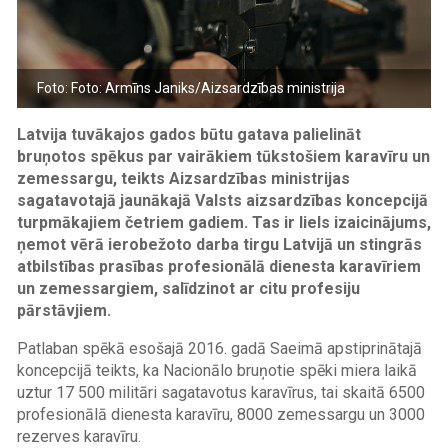
Foto: Foto: Armīns Janiks/Aizsardzības ministrija
Latvija tuvākajos gados būtu gatava palielināt
bruņotos spēkus par vairākiem tūkstošiem karavīru un
zemessargu, teikts
Aizsardzības
ministrijas
sagatavotajā jaunākajā Valsts
aizsardzības
koncepcijā
turpmākajiem četriem gadiem. Tas ir liels izaicinājums,
ņemot vērā ierobežoto darba tirgu Latvijā un stingrās
atbilstības prasības profesionālā dienesta karavīriem
un zemessargiem, salīdzinot ar citu profesiju
pārstāvjiem.
Patlaban spēkā esošajā 2016. gadā Saeimā apstiprinātajā
koncepcijā teikts, ka Nacionālo bruņotie spēki miera laikā
uztur 17 500 militāri sagatavotus karavīrus, tai skaitā 6500
profesionālā dienesta karavīru, 8000 zemessargu un 3000
rezerves karavīru.