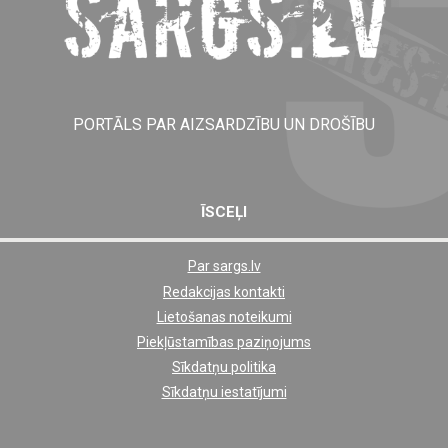
PORTĀLS PAR AIZSARDZĪBU UN DROŠĪBU
ĪSCEĻI
Par sargs.lv
Shortcut
Redakcijas kontakti
footer
Lietošanas noteikumi
links
Piekļūstamības paziņojums
Sīkdatņu politika
Sīkdatņu iestatījumi