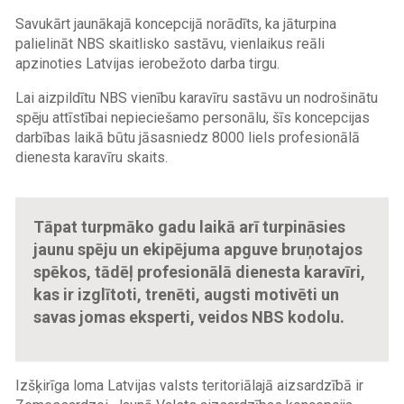
Savukārt jaunākajā koncepcijā norādīts, ka jāturpina
palielināt NBS skaitlisko sastāvu, vienlaikus reāli
apzinoties Latvijas ierobežoto darba tirgu.
Lai aizpildītu NBS vienību karavīru sastāvu un nodrošinātu
spēju attīstībai nepieciešamo personālu, šīs koncepcijas
darbības laikā būtu jāsasniedz 8000 liels profesionālā
dienesta karavīru skaits.
Tāpat turpmāko gadu laikā arī turpināsies
jaunu spēju un ekipējuma apguve bruņotajos
spēkos, tādēļ profesionālā dienesta karavīri,
kas ir izglītoti, trenēti, augsti motivēti un
savas jomas eksperti, veidos NBS kodolu.
Izšķirīga loma Latvijas valsts teritoriālajā
aizsardzībā
ir