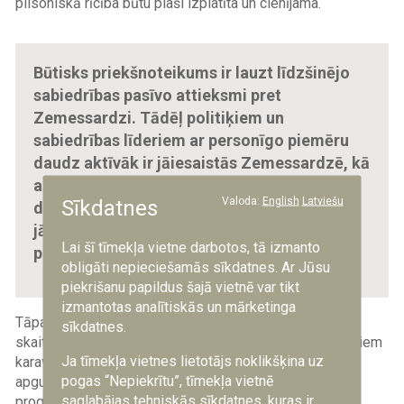
pilsoniskā rīcība būtu plaši izplatīta un cienījama.
Būtisks priekšnoteikums ir lauzt līdzšinējo
sabiedrības pasīvo attieksmi pret
Zemessardzi. Tādēļ politiķiem un
sabiedrības līderiem ar personīgo piemēru
daudz aktīvāk ir jāiesaistās Zemessardzē, kā
arī publiskajās kampaņās, uzsverot, ka
Valoda:
English
Latviešu
Sīkdatnes
dienests Zemessardzē ir goda lieta, kam
jākļūst par sabiedrības ikdienas
Lai šī tīmekļa vietne darbotos, tā izmanto
pašsaprotamu sastāvdaļu.
obligāti nepieciešamās sīkdatnes. Ar Jūsu
piekrišanu papildus šajā vietnē var tikt
izmantotas analītiskās un mārketinga
Tāpat jāturpina palielināt apmācīto rezerves karavīru
sīkdatnes.
skaits, kas sastāv no profesionālā dienesta atvaļinātajiem
Ja tīmekļa vietnes lietotājs noklikšķina uz
karavīriem, neaktīvajiem zemessargiem un tiem, kas
pogas “Nepiekrītu”, tīmekļa vietnē
apguvuši Jaunsardzes ceturtā līmeņa apmācības
saglabājas tehniskās sīkdatnes, kuras ir
programmu un valsts
aizsardzības
mācības nometnes