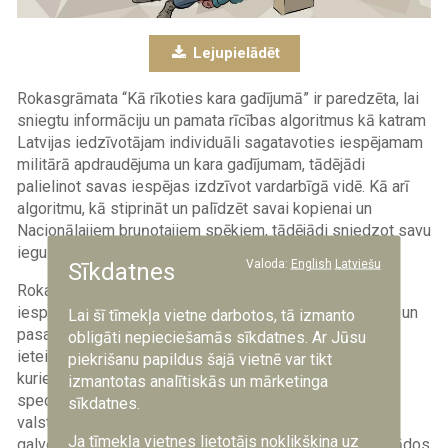
Lejupielādēt
Rokasgrāmata “Kā rīkoties kara gadījumā” ir paredzēta, lai
sniegtu informāciju un pamata rīcības algoritmus kā katram
Latvijas iedzīvotājam individuāli sagatavoties iespējamam
militārā apdraudējuma un kara gadījumam, tādējādi
palielinot savas iespējas izdzīvot vardarbīgā vidē. Kā arī
algoritmu, kā stiprināt un palīdzēt savai kopienai un
Nacionālajiem bruņotajiem spēkiem, tādējādi sniedzot savu
ieguldījumu pretinieka sakaušanā.
Valoda:
English
Latviešu
Sīkdatnes
Rokasgrāmatai ir trīs galvenās sadaļas. Pirmajā sadaļā
iespējams atrast praktiskus padomus, kā sagatavoties un
Lai šī tīmekļa vietne darbotos, tā izmanto
pasargāt sevi un savu ģimeni morāli un fiziski. Sniegti
obligāti nepieciešamās sīkdatnes. Ar Jūsu
ieteikumi - kā reaģēt un palīdzēt citiem līdzcilvēkiem,
piekrišanu papildus šajā vietnē var tikt
kuriem ienaidnieka agresijas dēļ var būt nepieciešams
izmantotas analītiskās un mārketinga
specifisks atbalsts. Sadaļā "Valsts noturība" ir uzsvērti
sīkdatnes.
valsts un pašvaldību, kā arī Nacionālo bruņoto spēku
Ja tīmekļa vietnes lietotājs noklikšķina uz
galvenie funkcionālie pienākumi, tāpat norādīti veidi, kādos