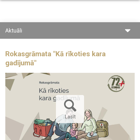
Pārlekt
uz
galveno
saturu
Aktuāli
Rokasgrāmata "Kā rīkoties kara
gadījumā"
Lasīt