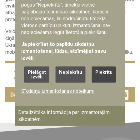
pogas “Nepiekrītu”, tīmekļa vietnē
civiliedzīvotāji, kuri nevar piedalīties bruņotā cīņā, var
saglabājas tehniskās sīkdatnes, kuras ir
atbalstīt bruņotos spēkus un īstenot civilo nevardarbīgo
nepieciešamas, lai nodrošinātu tīmekļa
pretošanos.
vietnes darbību un kuru izmantošanai nav
Veidojot rokasgrāmatu, ir ņemtas vērā Ukrainas
atziņas
nepieciešams iegūt lietotāja piekrišanu.
cīņā pret Krievijas agresiju kopš 2014. gada. Šajā laikā
Ja piekrītat šo papildu sīkdatņu
Ukraina ir stiprinājusi savas pretošanās spējas, kā arī
izmantošanai, lūdzu, atzīmējiet savu
mobilizējusi visu sabiedrību cīņai pret okupantu karaspēku.
izvēli:
72 stundas
karš
Pielāgot
Nepiekrītu
Piekrītu
izvēli
visaptveroša aizsardzība
Sīkdatņu izmantošanas noteikumi
Facebook
Twitter
Drau
Em
Dalies ar šo ziņu
Detalizētāka informācija par izmantotajām
sīkdatnēm