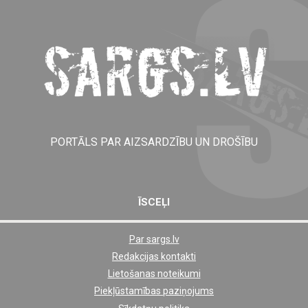
PORTĀLS PAR AIZSARDZĪBU UN DROŠĪBU
ĪSCEĻI
Par sargs.lv
Shortcut
Redakcijas kontakti
footer
Lietošanas noteikumi
links
Piekļūstamības paziņojums