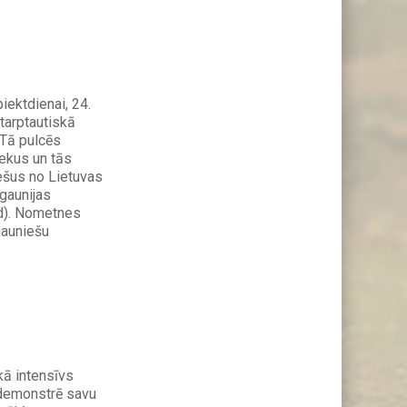
piektdienai, 24.
starptautiskā
 Tā pulcēs
ekus un tās
ešus no Lietuvas
Igaunijas
d). Nometnes
 jauniešu
kā intensīvs
 demonstrē savu