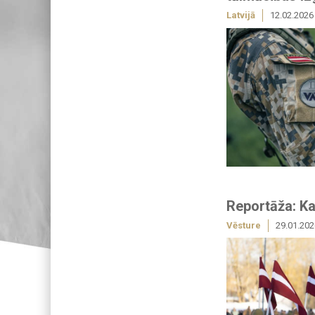
Latvijā
12.02.2026
Reportāža: K
Vēsture
29.01.202