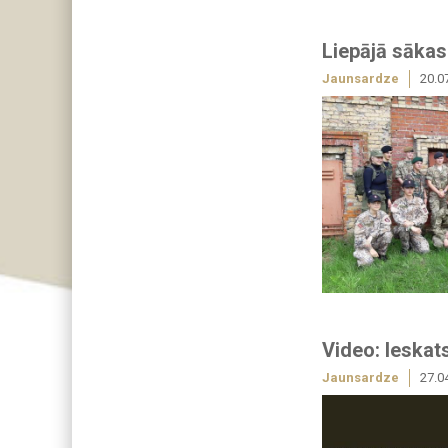
Liepājā sākas
Jaunsardze
20.0
Video: Ieskat
Jaunsardze
27.0