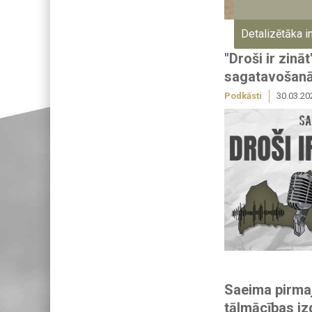
Detalizētāka i
"Droši ir zin
sagatavošanā
Podkāsti
30.03.20
Saeima pirmaj
tālmācības i