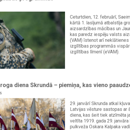
Ceturtdien, 12. februārī, Sae
kārtā 1. lasījumā atbalstīja g
aizsardzības mācības un Jau
kas paredz iespēju valsts ai
(VAM) īstenot arī neklātienes
izglītības programmās vispār
izglītības līmenī (eVAM).
aroga diena Skrundā – piemiņa, kas vieno paaudz
6
29. janvārī Skrunda atkal kļuva
Latvijas vēsture sastopas ar 
diena, kas šeit tiek atzīmēta j
veltīta 1919. gada 29. janvāra 
pulkveža Oskara Kalpaka vadīt