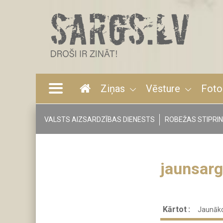
Pārlekt
uz
galveno
saturu
Ziņas
Vēsture
Foto
Main
navigation
VALSTS AIZSARDZĪBAS DIENESTS
ROBEŽAS STIPRI
Tags
menu
jaunsarg
Kārtot
Jaunāko