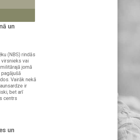
nā un
ēku (NBS) rindās
 virsnieks vai
 militārajā jomā
 pagājušā
dos. Vairāk nekā
aunsardze ir
ski, bet arī
s centrs
es un