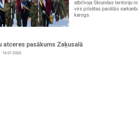
atbrīvoja Skrundas teritoriju n
virs pilsētas pacēlās sarkanb
karogs.
žu atceres pasākums Zaķusalā
16.01.2026
Aizsardzības ministrs Andris
Nacionālo bruņoto spēku kom
ģenerālmajors Kaspars Pudā
tradicionālajā barikāžu atcer
pasākumā Zaķusalā pie Latvija
godinot aizstāvjus, kuri 1991
iestājās par brīvu un neatkarīg
atceres pasākumā pie barikā
ugunskura svinīgo...
ņš/Aizsardzības ministrija