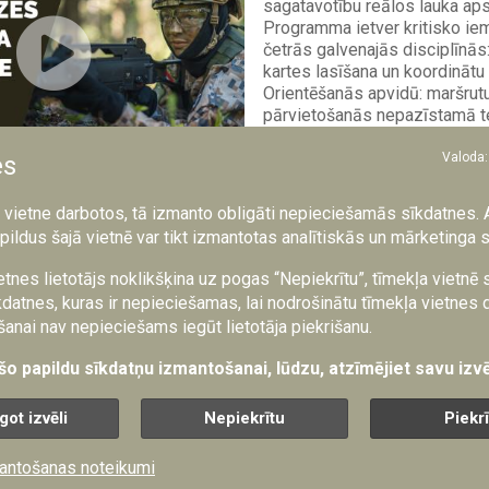
sagatavotību reālos lauka aps
Programma ietver kritisko ie
četrās galvenajās disciplīnās:
kartes lasīšana un koordinātu 
Orientēšanās apvidū: maršrut
pārvietošanās nepazīstamā teri
Valoda:
es
a vietne darbotos, tā izmanto obligāti nepieciešamās sīkdatnes. 
direktoru pulkvedi Valtu Āboliņu par Jaunsardze
pildus šajā vietnē var tikt izmantotas analītiskās un mārketinga 
ru veidošanā
etnes lietotājs noklikšķina uz pogas “Nepiekrītu”, tīmekļa vietnē
datnes, kuras ir nepieciešamas, lai nodrošinātu tīmekļa vietnes 
Šodien Nacionālo bruņoto sp
anai nav nepieciešams iegūt lietotāja piekrišanu.
dien ne viens vien augstākais
 šo papildu sīkdatņu izmantošanai, lūdzu, atzīmējiet savu izvē
instruktors, kurš savas gaitas
uzsācis Jaunsardzes kustībā
gadsimta deviņdesmitajos ga
got izvēli
Nepiekrītu
Piekr
30 gadu pastāvēšanas laikā J
paplašinājusies ne tikai skaitli
antošanas noteikumi
kvalitatīvi. Šobrīd Jaunsardze