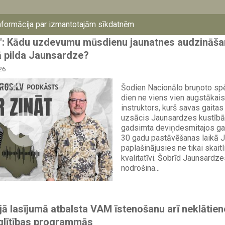
nodrošina...
nformācija par izmantotajām sīkdatnēm
āt": Kādu uzdevumu mūsdienu jaunatnes audzināša
 pilda Jaunsardze?
26
Šodien Nacionālo bruņoto sp
dien ne viens vien augstākais
instruktors, kurš savas gaitas
uzsācis Jaunsardzes kustībā
gadsimta deviņdesmitajos ga
30 gadu pastāvēšanas laikā J
paplašinājusies ne tikai skaitli
kvalitatīvi. Šobrīd Jaunsardze
nodrošina...
ā lasījumā atbalsta VAM īstenošanu arī neklātien
zglītības programmās