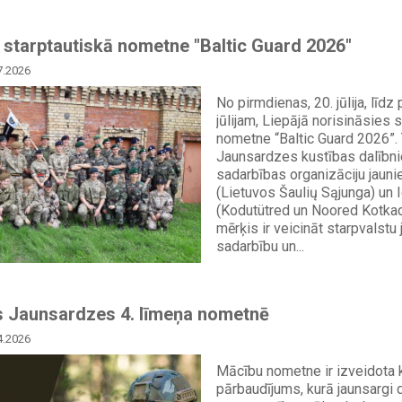
 starptautiskā nometne "Baltic Guard 2026"
7.2026
No pirmdienas, 20. jūlija, līdz 
jūlijam, Liepājā norisināsies 
nometne “Baltic Guard 2026”.
Jaunsardzes kustības dalībni
sadarbības organizāciju jauni
(Lietuvos Šaulių Sąjunga) un 
(Kodutütred un Noored Kotka
mērķis ir veicināt starpvalstu
sadarbību un...
s Jaunsardzes 4. līmeņa nometnē
4.2026
Mācību nometne ir izveidota 
pārbaudījums, kurā jaunsargi