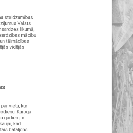
ima steidzamības
rozījumus Valsts
nsardzes likumā,
zsardzības mācību
 un tālmācības
ējās vidējās
es
 par vietu, kur
šodienu. Karoga
au gadiem, ir
kaujai, kad
ais bataljons