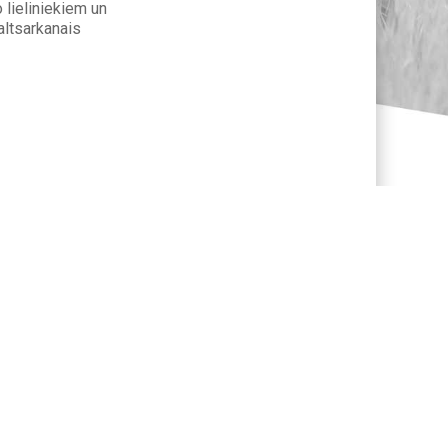
o lieliniekiem un
altsarkanais
 Sprūds un
andieris
ns piedalās
es ugunskura
s Televīzijas,
. gada barikādēs
u Latviju. Tāpat
žu piemiņas