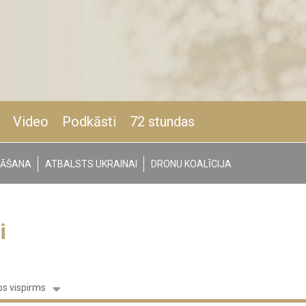
Video
Podkāsti
72 stundas
NĀŠANA
ATBALSTS UKRAINAI
DRONU KOALĪCIJA
i
s vispirms