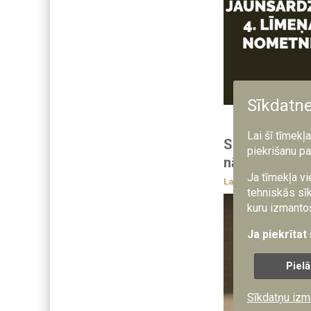
Sīkdatn
Lai šī tīmekļ
Saruna ar JC 
piekrišanu pa
nākotnes līde
Ja tīmekļa vi
Latvijā
2.04.2026
tehniskās sīk
kuru izmantoš
Ja piekrītat
Pielā
Sīkdatņu izm