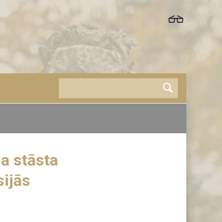
a stāsta
sijās