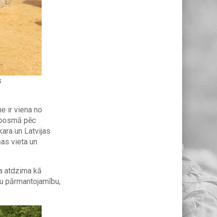
s
e ir viena no
a posmā pēc
ara un Latvijas
as vieta un
ja atdzima kā
iju pārmantojamību,