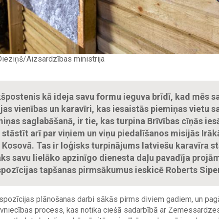
Dieziņš/Aizsardzības ministrija
kšpostenis kā ideja savu formu ieguva brīdī, kad mēs s
jas vienības un karavīri, kas iesaistās piemiņas vietu 
iņas saglabāšanā, ir tie, kas turpina Brīvības cīņās ie
stāstīt arī par viņiem un viņu piedalīšanos misijās Irāk
 Kosovā. Tas ir loģisks turpinājums latviešu karavīra s
ks savu lielāko apzinīgo dienesta daļu pavadīja projā
kspozīcijas tapšanas pirmsākumus ieskicē Roberts Sipe
kspozīcijas plānošanas darbi sākās pirms diviem gadiem, un pa
ūvniecības process, kas notika ciešā sadarbībā ar Zemessardze