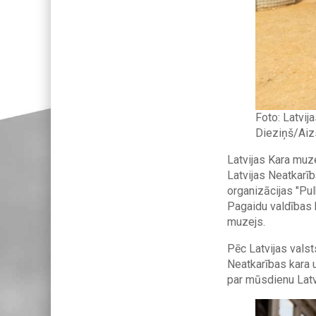
Foto: Latvij
Dieziņš/Aizs
Latvijas Kara muze
Latvijas Neatkarī
organizācijas "Pul
Pagaidu valdības 
muzejs.
Pēc Latvijas vals
Neatkarības kara u
par mūsdienu Latv
Image