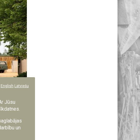
English
Latviešu
Ar Jūsu
sīkdatnes.
 saglabājas
darbību un
 pieguļošajā