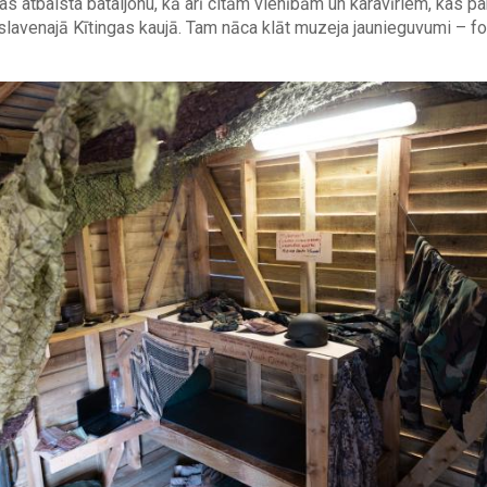
jas atbalsta bataljonu, kā arī citām vienībām un karavīriem, kas pab
slavenajā Kītingas kaujā. Tam nāca klāt muzeja jaunieguvumi – fo