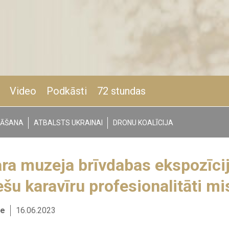
Video
Podkāsti
72 stundas
NĀŠANA
ATBALSTS UKRAINAI
DRONU KOALĪCIJA
ra muzeja brīvdabas ekspozīcij
ešu karavīru profesionalitāti mi
re
16.06.2023