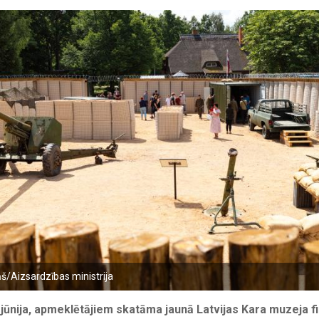
ņš/Aizsardzības ministrija
 jūnija, apmeklētājiem skatāma jaunā Latvijas Kara muzeja fil