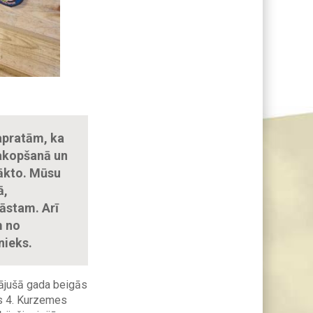
apratām, ka
sakopšanā un
sākto. Mūsu
ā,
tāstam. Arī
m no
nieks.
gājušā gada beigās
s 4. Kurzemes