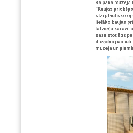
Kalpaka muzejs u
“Kaujas priekšpo
starptautisko ope
lielāko kaujas p
latviešu karavīr
sasaistot šos pe
dažādās pasaules
muzeja un piemiņ
Image