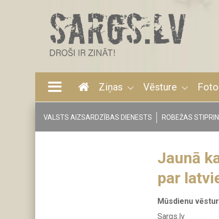
Pārlekt
uz
galveno
saturu
Ziņas
Vēsture
Foto
Main
navigation
VALSTS AIZSARDZĪBAS DIENESTS
ROBEŽAS STIPRI
Tags
menu
Jaunā ka
par latvi
Mūsdienu vēstu
Sargs.lv