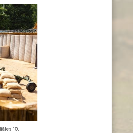
iāles "O.