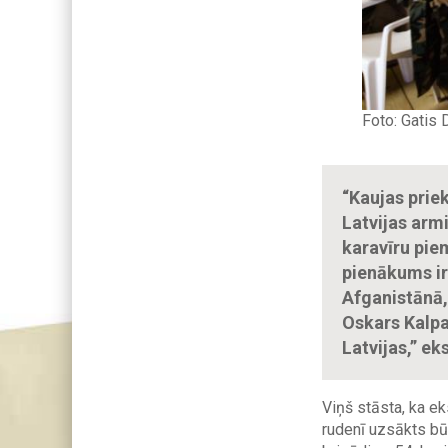
Foto: Gatis 
“Kaujas prie
Latvijas armi
karavīru piem
pienākums ir 
Afganistānā,
Oskars Kalpa
Latvijas,” e
Viņš stāsta, ka e
rudenī uzsākts b