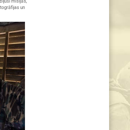
ijuši misijās,
togrāfijas un