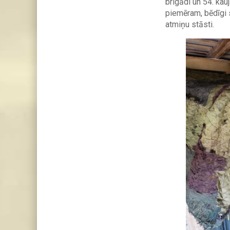
brigādi un 54. kau
piemēram, bēdīgi 
atmiņu stāsti.
Image