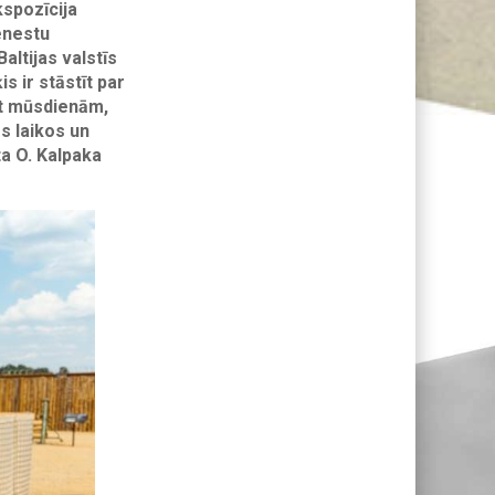
kspozīcija
enestu
altijas valstīs
s ir stāstīt par
at mūsdienām,
s laikos un
ta
O. Kalpaka