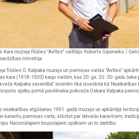
as Kara muzeja filiāles "Airītes" vadītājs Roberts Sipenieks / Gati
ardzības ministrija
ja filiāles O. Kalpaka muzejs un piemiņas vietas "Airītes" apkārtn
bas kara (1918-1920) kauju vietām, kas 20. gs. 20.-30. gadu laik
kveža Kalpaka savienība" iecerēm tika izveidota kā Neatkarības k
bruņoto spēku pirmā pavēlnieka pulkveža Oskara Kalpaka piemiņ
ts neatkarības atgūšanas 1991. gadā muzejs un apkārtējā teritori
n karavīru piemiņas vieta, stāstot par latviešu karavīriem, tradīc
ijas Nacionālajiem bruņotajiem spēkiem un to darbību.