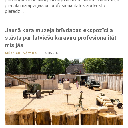
pienākuma apziņas un profesionalitātes apdvesto
pieredzi...
Jaunā kara muzeja brīvdabas ekspozīcija
stāsta par latviešu karavīru profesionalitāti
misijās
Mūsdienu vēsture
16.06.2023