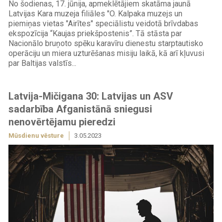
No šodienas, 17. jūnija, apmeklētājiem skatāma jaunā
Latvijas Kara muzeja filiāles "O. Kalpaka muzejs un
piemiņas vietas "Airītes" speciālistu veidotā brīvdabas
ekspozīcija “Kaujas priekšpostenis”. Tā stāsta par
Nacionālo bruņoto spēku karavīru dienestu starptautisko
operāciju un miera uzturēšanas misiju laikā, kā arī kļuvusi
par Baltijas valstīs...
Latvija-Mičigana 30: Latvijas un ASV
sadarbība Afganistānā sniegusi
nenovērtējamu pieredzi
Mūsdienu vēsture
3.05.2023