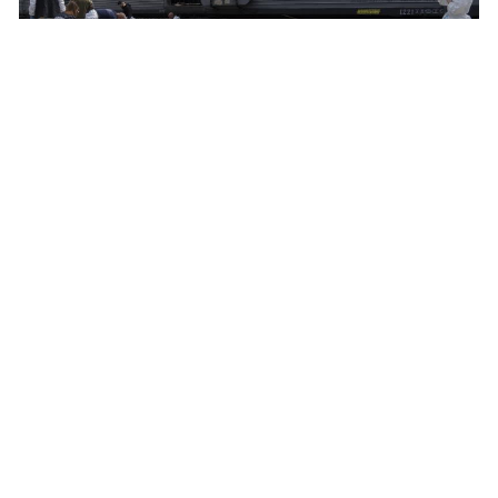
Pēc vairāk nekā 70 miera gadiem Eiropā, viss mainījās šī
gada 24.februārī, kad Krievijas diktators Vladimirs Putins
uzsāka plaša mēroga karadarbību Ukrainā, cenšoties vien
pāris dienās ieņemt visu valsti un iedibināt marionešu
valdību, tādējādi paplašinot Krievijas ietekmes sfēru un
apmierinot savas imperiālās tieksmes. Neatkarīgi no tā, vai
tā...
Kanādas laikraksts: NATO apmācīja afgāņus,
bet tagad viņi karo Krievijas pusē Ukrainā
Konfliktu zonas
23.11.2022