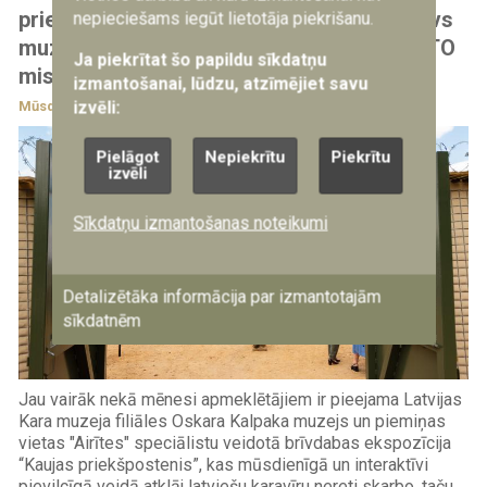
priekšpostenis" – mūsdienīgs un interaktīvs
nepieciešams iegūt lietotāja piekrišanu.
muzeja stāsts par latviešu karavīriem NATO
Ja piekrītat šo papildu sīkdatņu
misijās
izmantošanai, lūdzu, atzīmējiet savu
izvēli:
Mūsdienu vēsture
29.07.2023
Pielāgot
Nepiekrītu
Piekrītu
izvēli
Sīkdatņu izmantošanas noteikumi
Detalizētāka informācija par izmantotajām
sīkdatnēm
Jau vairāk nekā mēnesi apmeklētājiem ir pieejama Latvijas
Kara muzeja filiāles Oskara Kalpaka muzejs un piemiņas
vietas "Airītes" speciālistu veidotā brīvdabas ekspozīcija
“Kaujas priekšpostenis”, kas mūsdienīgā un interaktīvi
pievilcīgā veidā atklāj latviešu karavīru nereti skarbo, taču