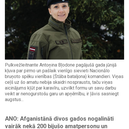
Pulkvežleitnante Antoņina Bļodone pagājušā gada jūnijā
kļuva par pirmo un pašlaik vienīgo sievieti Nacionālo
bruņoto spēku vienības (Štāba bataljona) komandieri. Viņas
ceļš uz šo amatu nebija skaidri nosprausts, taču viņas
aicinājums kļūt par karavīru, uzvilkt formu un savu darbu
veikt ar nenogurstošu garu un apņēmību, ir ļāvis sasniegt
augstus...
ANO: Afganistānā divos gados nogalināti
vairāk nekā 200 bijušo amatpersonu un