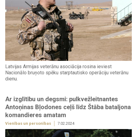
Latvijas Armijas veterānu asociācija rosina ieviest
Nacionālo bruņoto spēku starptautisko operāciju veterānu
dienu.
Ar izglītību un degsmi: pulkvežleitnantes
Antoņinas Bļodones ceļš līdz Štāba bataljona
komandieres amatam
Vienības un personības
7.02.2024