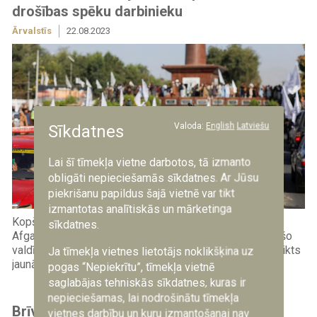
drošības spēku darbinieku
Ārvalstīs
22.08.2023
Valoda:
English
Latviešu
Sīkdatnes
Lai šī tīmekļa vietne darbotos, tā izmanto
obligāti nepieciešamās sīkdatnes. Ar Jūsu
piekrišanu papildus šajā vietnē var tikt
izmantotas analītiskās un mārketinga
Kopš talibu atgriešanās pie varas 2021.gada augustā,
sīkdatnes.
Afganistānā bez tiesas nogalināti vairāk nekā 200 bijušo
valdības amatpersonu un drošības spēku darbinieku, teikts
Ja tīmekļa vietnes lietotājs noklikšķina uz
jaunā ANO ziņojumā.
pogas “Nepiekrītu”, tīmekļa vietnē
saglabājas tehniskās sīkdatnes, kuras ir
nepieciešamas, lai nodrošinātu tīmekļa
Brīvdabas ekspozīcija "Kaujas
vietnes darbību un kuru izmantošanai nav