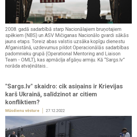
2008. gadā sadarbībā starp Nacionālajiem bruņotajiem
spēkiem (NBS) un ASV Mičiganas Nacionālo gvardi sākās
jauns etaps. Toreiz abas valstis uzsāka kopīgu dienestu
Afganistānā, uzdevumus pildot Operacionālās sadarbības
padomnieku grupā (Operational Mentoring and Liaison
Team - OMLT), kas apmācīja afgāņu armiju. Kā “Sargs.lv”
norāda atvaļinātais...
"Sargs.lv" skaidro: cik asiņains ir Krievijas
karš Ukrainā, salīdzinot ar citiem
konfliktiem?
Mūsdienu vēsture
27.12.2022