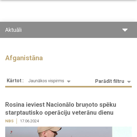
Pārlekt
uz
galveno
saturu
Aktuāli
Afganistāna
Kārtot
Parādīt filtru
Jaunākos vispirms
Rosina ieviest Nacionālo bruņoto spēku
starptautisko operāciju veterānu dienu
NBS
17.06.2024