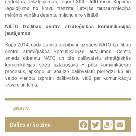
nodokļos, pakalpojumos) iegūst
300 - 500 euro
. Kopumā
ieguldījums no kravu tranzīta Latvijas tautsaimniecībā
mērāms vairāku desmitu miljonu eiro vērtībā.
NATO Izcilības centrs stratēģiskās komunikācijas
jautājumos
Kopš 2014. gada Latvijā darbību ir uzsācis NATO Izcilības
centrs stratēģiskās komunikācijas jautājumos. Centrs
sniedz atbalstu NATO un tās dalībvalstu stratēģiskās
komunikācijas spēju uzlabošanā – pēta komunikācijas
procesus, apkopo un analizē dalībvalstu pieredzi, kā arī
veido vienotu izpratni dalībvalstu vidū par komunikāciju
ietvaru un lomu.
NATO
Facebook
Twitter
Drau
Em
Dalies ar šo ziņu