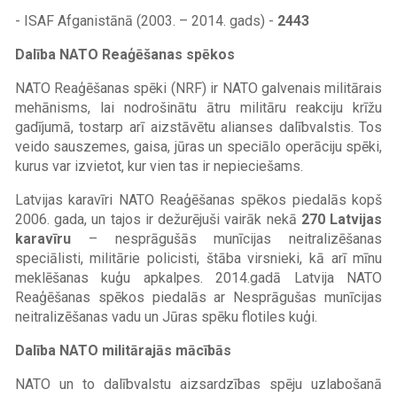
- ISAF Afganistānā (2003. – 2014. gads) -
2443
Dalība NATO Reaģēšanas spēkos
NATO Reaģēšanas spēki (NRF) ir NATO galvenais militārais
mehānisms, lai nodrošinātu ātru militāru reakciju krīžu
gadījumā, tostarp arī aizstāvētu alianses dalībvalstis. Tos
veido sauszemes, gaisa, jūras un speciālo operāciju spēki,
kurus var izvietot, kur vien tas ir nepieciešams.
Latvijas karavīri NATO Reaģēšanas spēkos piedalās kopš
2006. gada, un tajos ir dežurējuši vairāk nekā
270 Latvijas
karavīru
– nesprāgušās munīcijas neitralizēšanas
speciālisti, militārie policisti, štāba virsnieki, kā arī mīnu
meklēšanas kuģu apkalpes. 2014.gadā Latvija NATO
Reaģēšanas spēkos piedalās ar Nesprāgušas munīcijas
neitralizēšanas vadu un Jūras spēku flotiles kuģi.
Dalība NATO militārajās mācībās
NATO un to dalībvalstu aizsardzības spēju uzlabošanā