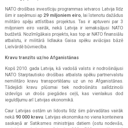
NATO drošības investīciju programmas ietvaros Latvija līdz
šim ir saņēmusi ap
29 miljoniem eiro
, lai īstenotu dažādus
militāro spēju attīstības projektus. Tas ir aptuveni par 3
miljoniem eiro vairāk, nekā Latvija ir iemaksājusi NATO
budžetā. Nozīmīgākais projekts, kas top ar NATO finansiālu
atbalstu, ir militārā lidlauka Gaisa spēku aviācijas bāzē
Lielvārdē būvniecība.
Kravu tranzīts uz/no Afganistānas
Kopš 2010. gada Latvija, kā vadošā valsts ir nodrošinājusi
NATO Starptautisko drošības atbalsta spēku partnervalstu
nemilitāro kravu transportēšanu uz un no Afganistānas.
Tādejādi kravu plūsmai tiek nodrošināts salīdzinoši
izdevīgs un drošs piegādes ceļš, kas vienlaikus dod
ieguldījumu arī Latvijas ekonomikā.
Caur Latvijas ostām un lidostu līdz šim pārvadātas vairāk
nekā
90 000 kravu
. Latvijas ekonomika no viena konteinera
saskaņā ar Satiksmes ministrijas datiem (ostu nodevās,