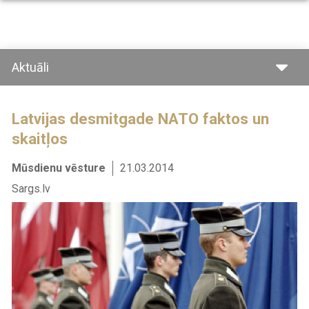
Pārlekt
uz
galveno
saturu
Aktuāli
Latvijas desmitgade NATO faktos un
skaitļos
Mūsdienu vēsture
21.03.2014
Sargs.lv