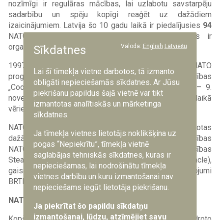
nozīmīgi ir regulāras mācības, lai uzlabotu savstarpēju
sadarbību un spēju kopīgi reaģēt uz dažādiem
izaicinājumiem. Latvija šo 10 gadu laikā ir piedalījusies
94
NATO militārajās mācībās, no tām
27
mācības ir
Valoda:
English
Latviešu
organizētas Latvijā.
Sīkdatnes
1997. gada septembrī Latvijā pirmo reizi norisinās NATO
Lai šī tīmekļa vietne darbotos, tā izmanto
programmas „Partnerattiecības mieram” militārās mācības
obligāti nepieciešamās sīkdatnes. Ar Jūsu
„Cooperative Best Effort”. Savukārt 2013. gada 2. – 9.
piekrišanu papildus šajā vietnē var tikt
novembrī Latvijā norisinājās pēdējo gadu laikā
izmantotas analītiskās un mārketinga
vērienīgākās NATO mācības „Steadfast Jazz 2013”.
sīkdatnes.
NATO mācībās, kas organizētas Latvijā, tiek uzlabotas
Ja tīmekļa vietnes lietotājs noklikšķina uz
dažādas alianses valstu spējas: krīzes vadības (mācības
pogas “Nepiekrītu”, tīmekļa vietnē
NATO CMX), operāciju plānošanas un vadības (mācības
saglabājas tehniskās sīkdatnes, kuras ir
Steadfast Jazz, Steadfast Pyramid/Steadfast Pinnacle),
nepieciešamas, lai nodrošinātu tīmekļa
gaisa telpas patrulēšanas (gaisa spēku treiniņlidojumi
vietnes darbību un kuru izmantošanai nav
BRTE) un citās jomās.
nepieciešams iegūt lietotāja piekrišanu.
NATO gaisa telpas patrulēšanā
Ja piekrītat šo papildu sīkdatņu
izmantošanai, lūdzu, atzīmējiet savu
Kopš 2004.gada Latvijas gaisa telpu sargā sabiedroto