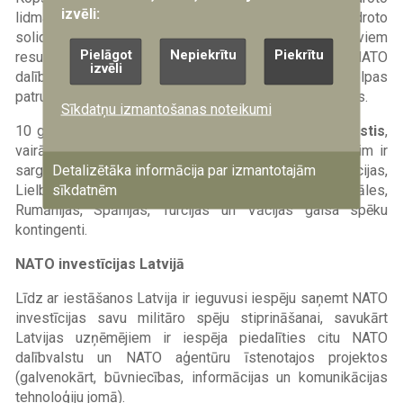
izvēli:
lidmašīnas. Tas ir viens no alianses sabiedroto
solidaritātes apliecinājumiem un spējas dalīties ar saviem
Pielāgot
Nepiekrītu
Piekrītu
resursiem drošības uzlabošanā. 2013.gadā NATO
izvēli
dalībvalstis vienojās, ka turpmāk NATO gaisa telpas
patrulēšanai virs Baltijas valstīm būs ilgtermiņa raksturs.
Sīkdatņu izmantošanas noteikumi
10 gadu laikā šo militāro operāciju ir veikušas
14 valstis
,
vairākas no tām atkārtoti. Baltijas gaisa telpu līdz šim ir
Detalizētāka informācija par izmantotajām
sargājuši ASV, Beļģijas, Čehijas, Dānijas, Francijas,
sīkdatnēm
Lielbritānijas, Nīderlandes, Norvēģijas, Polijas, Portugāles,
Rumānijas, Spānijas, Turcijas un Vācijas gaisa spēku
kontingenti.
NATO investīcijas Latvijā
Līdz ar iestāšanos Latvija ir ieguvusi iespēju saņemt NATO
investīcijas savu militāro spēju stiprināšanai, savukārt
Latvijas uzņēmējiem ir iespēja piedalīties citu NATO
dalībvalstu un NATO aģentūru īstenotajos projektos
(galvenokārt, būvniecības, informācijas un komunikācijas
tehnoloģiju jomā).