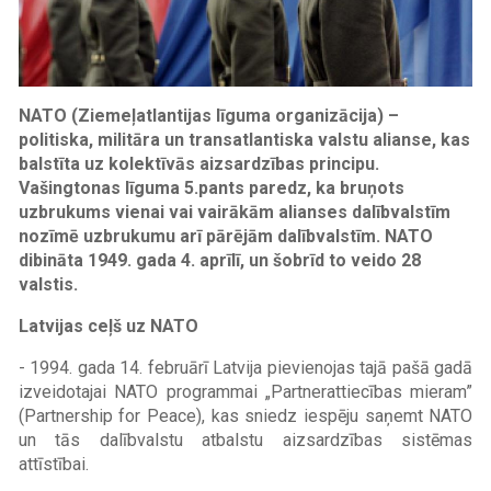
NATO (Ziemeļatlantijas līguma organizācija) –
politiska, militāra un transatlantiska valstu alianse, kas
balstīta uz kolektīvās aizsardzības principu.
Vašingtonas līguma 5.pants paredz, ka bruņots
uzbrukums vienai vai vairākām alianses dalībvalstīm
nozīmē uzbrukumu arī pārējām dalībvalstīm. NATO
dibināta 1949. gada 4. aprīlī, un šobrīd to veido 28
valstis.
Latvijas ceļš uz NATO
- 1994. gada 14. februārī Latvija pievienojas tajā pašā gadā
izveidotajai NATO programmai „Partnerattiecības mieram”
(Partnership for Peace), kas sniedz iespēju saņemt NATO
un tās dalībvalstu atbalstu aizsardzības sistēmas
attīstībai.