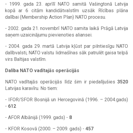
- 1999. gada 23. aprīlī NATO samitā Vašingtonā Latvija
kopā ar 6 citām kandidātvalstīm uzsāk Rīcības plāna
dalībai (Membership Action Plan) NATO procesu.
- 2002. gada 21. novembrī NATO samita laikā Prāgā Latvija
saņem uzaicinājumu pievienoties aliansei.
- 2004. gada 29. martā Latvija kļūst par pilntiesīgu NATO
dalībvalsti, NATO valstu lidmašīnas sāk patrulēt gaisa telpā
virs Baltijas valstīm.
Dalība NATO vadītajās operācijās
NATO vadītajās operācijās līdz šim ir piedalījušies
3520
Latvijas karavīru. No tiem:
- IFOR/SFOR Bosnijā un Hercegovinā (1996. – 2004.gads)
-
612
- AFOR Albānijā (1999. gads) -
8
- KFOR Kosovā (2000. – 2009. gads) -
457