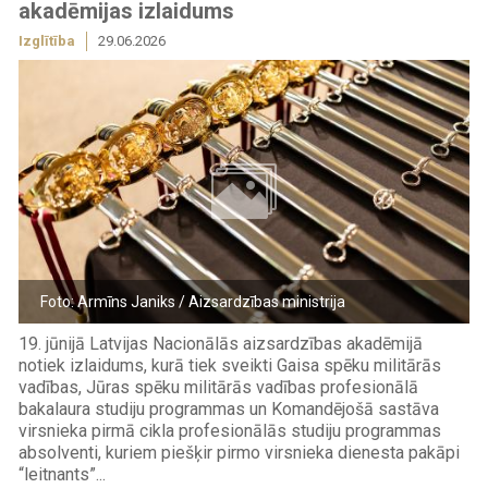
akadēmijas izlaidums
Izglītība
29.06.2026
Foto: Armīns Janiks / Aizsardzības ministrija
19. jūnijā Latvijas Nacionālās aizsardzības akadēmijā
notiek izlaidums, kurā tiek sveikti Gaisa spēku militārās
vadības, Jūras spēku militārās vadības profesionālā
bakalaura studiju programmas un Komandējošā sastāva
virsnieka pirmā cikla profesionālās studiju programmas
absolventi, kuriem piešķir pirmo virsnieka dienesta pakāpi
“leitnants”...