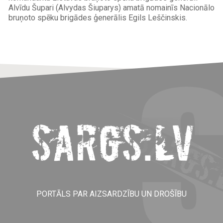
Alvīdu Šupari (Alvydas Šiuparys) amatā nomainīs Nacionālo
bruņoto spēku brigādes ģenerālis Egils Leščinskis.
Load
5
More
PORTĀLS PAR AIZSARDZĪBU UN DROŠĪBU