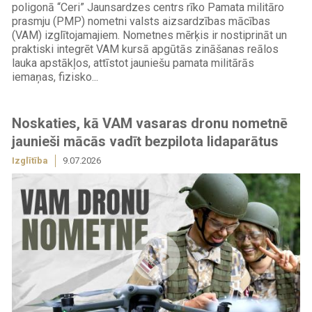
poligonā “Ceri” Jaunsardzes centrs rīko Pamata militāro
prasmju (PMP) nometni valsts aizsardzības mācības
(VAM) izglītojamajiem. Nometnes mērķis ir nostiprināt un
praktiski integrēt VAM kursā apgūtās zināšanas reālos
lauka apstākļos, attīstot jauniešu pamata militārās
iemaņas, fizisko...
Noskaties, kā VAM vasaras dronu nometnē
jaunieši mācās vadīt bezpilota lidaparātus
Izglītība
9.07.2026