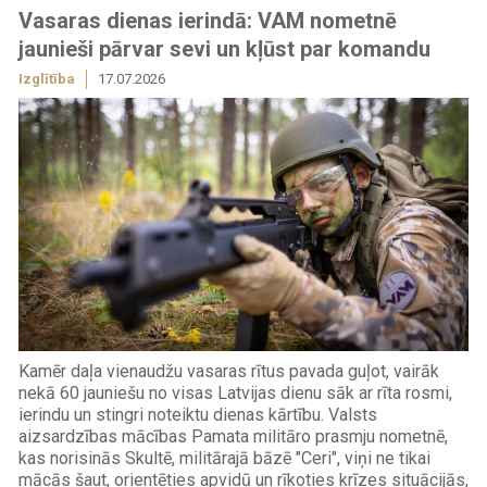
Vasaras dienas ierindā: VAM nometnē
jaunieši pārvar sevi un kļūst par komandu
Izglītība
17.07.2026
Kamēr daļa vienaudžu vasaras rītus pavada guļot, vairāk
nekā 60 jauniešu no visas Latvijas dienu sāk ar rīta rosmi,
ierindu un stingri noteiktu dienas kārtību. Valsts
aizsardzības mācības Pamata militāro prasmju nometnē,
kas norisinās Skultē, militārajā bāzē "Ceri", viņi ne tikai
mācās šaut, orientēties apvidū un rīkoties krīzes situācijās,