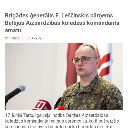
Brigādes ģenerālis E. Leščinskis pārņems
Baltijas Aizsardzības koledžas komandanta
amatu
Izglītība
17.06.2026
17. jūnijā Tartu, Igaunijā, notiks Baltijas Aizsardzības
koledžas komandanta maiņas ceremonija, kurā pašreizējo
komandantu Lietuvas bruņoto spēku brigādes ģenerāli