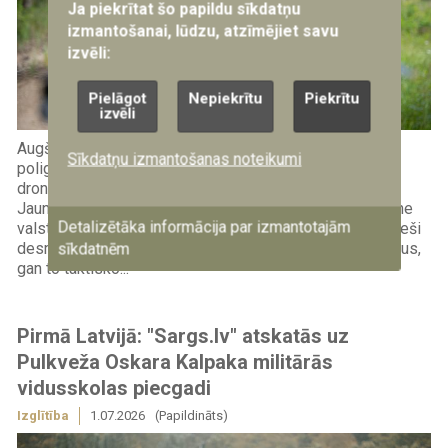
Ja piekrītat šo papildu sīkdatņu
izmantošanai, lūdzu, atzīmējiet savu
izvēli:
Pielāgot
Nepiekrītu
Piekrītu
izvēli
Augšdaugavas novada Vaboles pagastā, militārajā
Sīkdatņu izmantošanas noteikumi
poligonā “Meža Mackeviči”, vasaras vidus šogad paiet
dronu skaņās. No 27. jūnija līdz 6. jūlijam šeit norisinās
Jaunsardzes centra rīkotā bezpilota gaisa kuģu nometne
Detalizētāka informācija par izmantotajām
valsts aizsardzības mācības izglītojamajiem, kurā jaunieši
sīkdatnēm
desmit dienu laikā apgūst gan dronu pilotēšanas pamatus,
gan to taktisko...
Pirmā Latvijā: "Sargs.lv" atskatās uz
Pulkveža Oskara Kalpaka militārās
vidusskolas piecgadi
Izglītība
1.07.2026
(Papildināts)