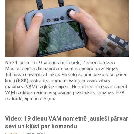
No 31. jūlija līdz 9. augustam Dobelē, Zemessardzes
Mācību centrā Jaunsardzes centrs sadarbībā ar Rīgas
Tehnisko universitāti rīkos Fiksēto spārnu bezpilota gaisa
kuģu (BGK) izstrādes nometni valsts aizsardzības
mācības (VAM) izglītojamajiem. Nometnes mērķis ir sniegt
VAM izglītojamajiem vispusīgas praktiskās iemaņas BGK
izstrādē, apmācot viņus...
Video: 19 dienu VAM nometnē jaunieši pārvar
sevi un kļūst par komandu