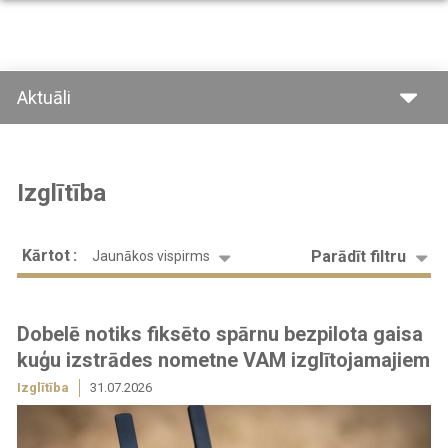
Pārlekt
uz
galveno
saturu
Aktuāli
Izglītība
Kārtot
Parādīt filtru
Jaunākos vispirms
Dobelē notiks fiksēto spārnu bezpilota gaisa
kuģu izstrādes nometne VAM izglītojamajiem
Izglītība
31.07.2026