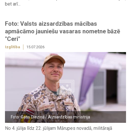
bet arī...
Foto: Valsts aizsardzības mācības
apmācāmo jauniešu vasaras nometne bāzē
"Ceri"
Izglītība
15.07.2026
Foto: Gatis Dieziņš / Aizsardzības ministrija
No 4. jūlija līdz 22. jūlijam Mārupes novadā, militārajā