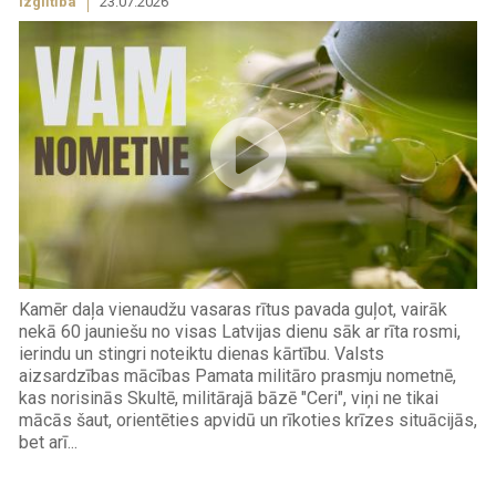
Izglītība
23.07.2026
Kamēr daļa vienaudžu vasaras rītus pavada guļot, vairāk
nekā 60 jauniešu no visas Latvijas dienu sāk ar rīta rosmi,
ierindu un stingri noteiktu dienas kārtību. Valsts
aizsardzības mācības Pamata militāro prasmju nometnē,
kas norisinās Skultē, militārajā bāzē "Ceri", viņi ne tikai
mācās šaut, orientēties apvidū un rīkoties krīzes situācijās,
bet arī...