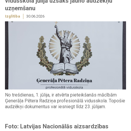
vidusskola jūlijā uzsāks jauno audzēkņu
uzņemšanu
Izglītība
30.06.2026
No trešdienas, 1. jūlija, ir atvērta pieteikšanās mācībām
Ģenerāļa Pētera Radziņa profesionālā vidusskola. Topošie
audzēkņi dokumentus var iesniegt līdz 23. jūlijam.
Foto: Latvijas Nacionālās aizsardzības