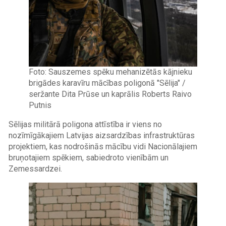
Foto: Sauszemes spēku mehanizētās kājnieku
brigādes karavīru mācības poligonā "Sēlija" /
seržante Dita Prūse un kaprālis Roberts Raivo
Putnis
Sēlijas militārā poligona attīstība ir viens no
nozīmīgākajiem Latvijas aizsardzības infrastruktūras
projektiem, kas nodrošinās mācību vidi Nacionālajiem
bruņotajiem spēkiem, sabiedroto vienībām un
Zemessardzei.
Image