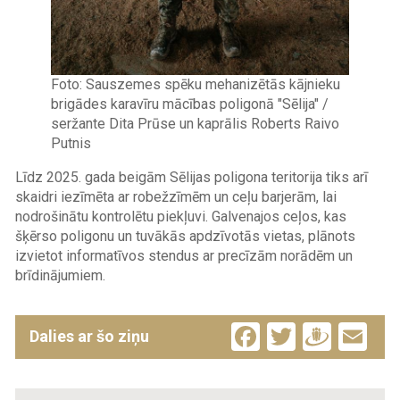
Foto: Sauszemes spēku mehanizētās kājnieku
brigādes karavīru mācības poligonā "Sēlija" /
seržante Dita Prūse un kaprālis Roberts Raivo
Putnis
Līdz 2025. gada beigām Sēlijas poligona teritorija tiks arī
skaidri iezīmēta ar robežzīmēm un ceļu barjerām, lai
nodrošinātu kontrolētu piekļuvi. Galvenajos ceļos, kas
šķērso poligonu un tuvākās apdzīvotās vietas, plānots
izvietot informatīvos stendus ar precīzām norādēm un
brīdinājumiem.
Facebook
Twitter
Drau
Em
Dalies ar šo ziņu