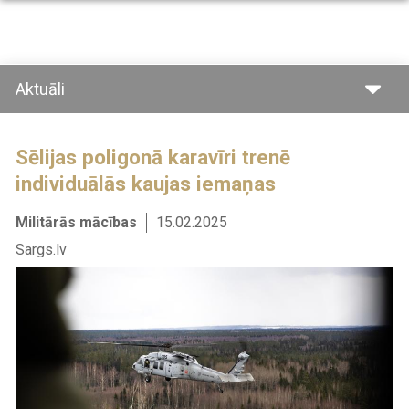
Pārlekt
uz
galveno
saturu
Aktuāli
Sēlijas poligonā karavīri trenē
individuālās kaujas iemaņas
Militārās mācības
15.02.2025
Sargs.lv