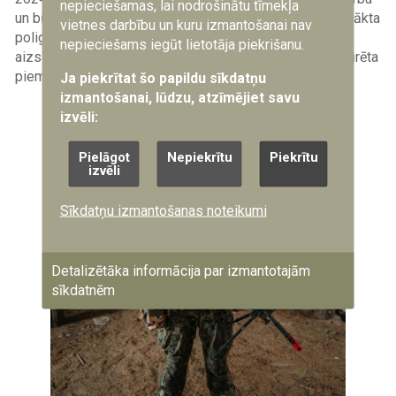
nepieciešamas, lai nodrošinātu tīmekļa
un būtiskiem sasniegumiem. Šajā gadā tika oficiāli uzsākta
vietnes darbību un kuru izmantošanai nav
poligona pirmās kārtas būvniecības īstenošana. Tā
nepieciešams iegūt lietotāja piekrišanu.
aizsākās 15. novembrī, kad poligona teritorijā tika iemūrēta
piemiņas kapsula.
Ja piekrītat šo papildu sīkdatņu
izmantošanai, lūdzu, atzīmējiet savu
Image
izvēli:
Pielāgot
Nepiekrītu
Piekrītu
izvēli
Sīkdatņu izmantošanas noteikumi
Detalizētāka informācija par izmantotajām
sīkdatnēm