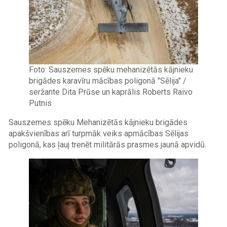
Foto: Sauszemes spēku mehanizētās kājnieku
brigādes karavīru mācības poligonā "Sēlija" /
seržante Dita Prūse un kaprālis Roberts Raivo
Putnis
Sauszemes spēku Mehanizētās kājnieku brigādes
apakšvienības arī turpmāk veiks apmācības Sēlijas
poligonā, kas ļauj trenēt militārās prasmes jaunā apvidū.
Image