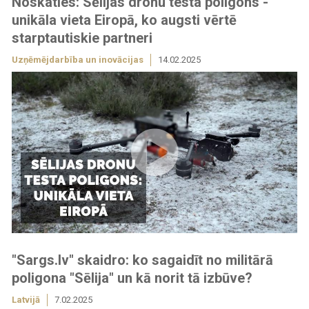
Noskaties: Sēlijas dronu testa poligons -
unikāla vieta Eiropā, ko augsti vērtē
starptautiskie partneri
Uzņēmējdarbība un inovācijas
14.02.2025
"Sargs.lv" skaidro: ko sagaidīt no militārā
poligona "Sēlija" un kā norit tā izbūve?
Latvijā
7.02.2025