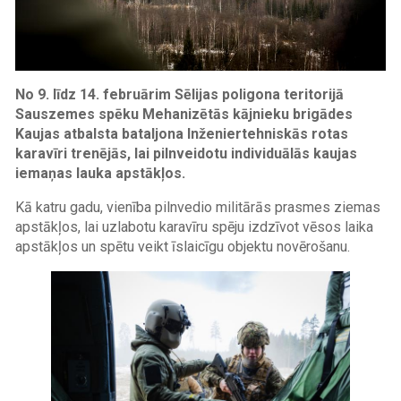
No 9. līdz 14. februārim Sēlijas poligona teritorijā
Sauszemes spēku Mehanizētās kājnieku brigādes
Kaujas atbalsta bataljona Inženiertehniskās rotas
karavīri trenējās, lai pilnveidotu individuālās kaujas
iemaņas lauka apstākļos.
Kā katru gadu, vienība pilnvedio militārās prasmes ziemas
apstākļos, lai uzlabotu karavīru spēju izdzīvot vēsos laika
apstākļos un spētu veikt īslaicīgu objektu novērošanu.
Image