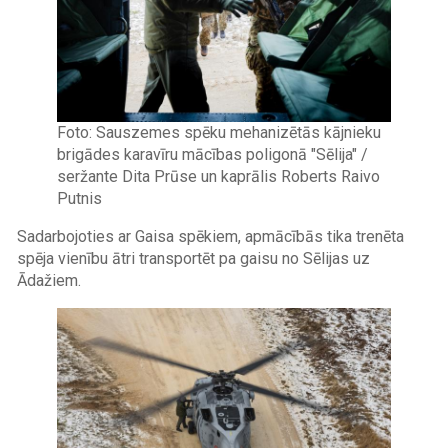
Foto: Sauszemes spēku mehanizētās kājnieku
brigādes karavīru mācības poligonā "Sēlija" /
seržante Dita Prūse un kaprālis Roberts Raivo
Putnis
Sadarbojoties ar Gaisa spēkiem, apmācībās tika trenēta
spēja vienību ātri transportēt pa gaisu no Sēlijas uz
Ādažiem.
Image