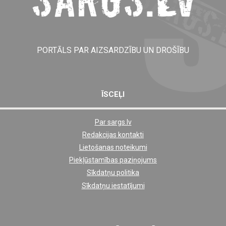
PORTĀLS PAR AIZSARDZĪBU UN DROŠĪBU
ĪSCEĻI
Par sargs.lv
Shortcut
Redakcijas kontakti
footer
Lietošanas noteikumi
links
Piekļūstamības paziņojums
Sīkdatņu politika
Sīkdatņu iestatījumi