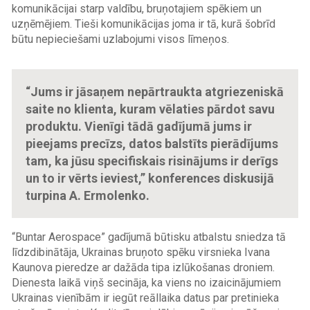
komunikācijai starp valdību, bruņotajiem spēkiem un
uzņēmējiem. Tieši komunikācijas joma ir tā, kurā šobrīd
būtu nepieciešami uzlabojumi visos līmeņos.
“Jums ir jāsaņem nepārtraukta atgriezeniskā
saite no klienta, kuram vēlaties pārdot savu
produktu. Vienīgi tādā gadījumā jums ir
pieejams precīzs, datos balstīts pierādījums
tam, ka jūsu specifiskais risinājums ir derīgs
un to ir vērts ieviest,” konferences diskusijā
turpina A. Ermolenko.
“Buntar Aerospace” gadījumā būtisku atbalstu sniedza tā
līdzdibinātāja, Ukrainas bruņoto spēku virsnieka Ivana
Kaunova pieredze ar dažāda tipa izlūkošanas droniem.
Dienesta laikā viņš secināja, ka viens no izaicinājumiem
Ukrainas vienībām ir iegūt reāllaika datus par pretinieka