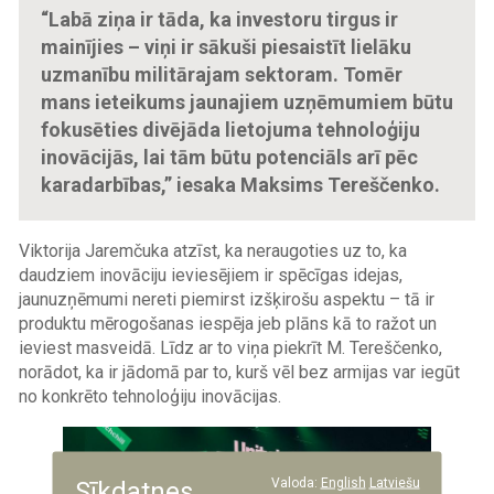
“Labā ziņa ir tāda, ka investoru tirgus ir
mainījies – viņi ir sākuši piesaistīt lielāku
uzmanību militārajam sektoram. Tomēr
mans ieteikums jaunajiem uzņēmumiem būtu
fokusēties divējāda lietojuma tehnoloģiju
inovācijās, lai tām būtu potenciāls arī pēc
karadarbības,” iesaka Maksims Tereščenko.
Viktorija Jaremčuka atzīst, ka neraugoties uz to, ka
daudziem inovāciju ieviesējiem ir spēcīgas idejas,
jaunuzņēmumi nereti piemirst izšķirošu aspektu – tā ir
produktu mērogošanas iespēja jeb plāns kā to ražot un
ieviest masveidā. Līdz ar to viņa piekrīt M. Tereščenko,
norādot, ka ir jādomā par to, kurš vēl bez armijas var iegūt
no konkrēto tehnoloģiju inovācijas.
Image
Valoda:
English
Latviešu
Sīkdatnes