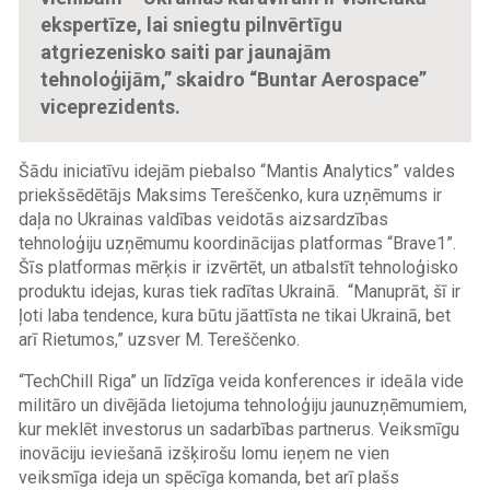
ekspertīze, lai sniegtu pilnvērtīgu
atgriezenisko saiti par jaunajām
tehnoloģijām,” skaidro “Buntar Aerospace”
viceprezidents.
Šādu iniciatīvu idejām piebalso “Mantis Analytics” valdes
priekšsēdētājs Maksims Tereščenko, kura uzņēmums ir
daļa no Ukrainas valdības veidotās aizsardzības
tehnoloģiju uzņēmumu koordinācijas platformas “Brave1”.
Šīs platformas mērķis ir izvērtēt, un atbalstīt tehnoloģisko
produktu idejas, kuras tiek radītas Ukrainā. “Manuprāt, šī ir
ļoti laba tendence, kura būtu jāattīsta ne tikai Ukrainā, bet
arī Rietumos,” uzsver M. Tereščenko.
“TechChill Riga” un līdzīga veida konferences ir ideāla vide
militāro un divējāda lietojuma tehnoloģiju jaunuzņēmumiem,
kur meklēt investorus un sadarbības partnerus. Veiksmīgu
inovāciju ieviešanā izšķirošu lomu ieņem ne vien
veiksmīga ideja un spēcīga komanda, bet arī plašs