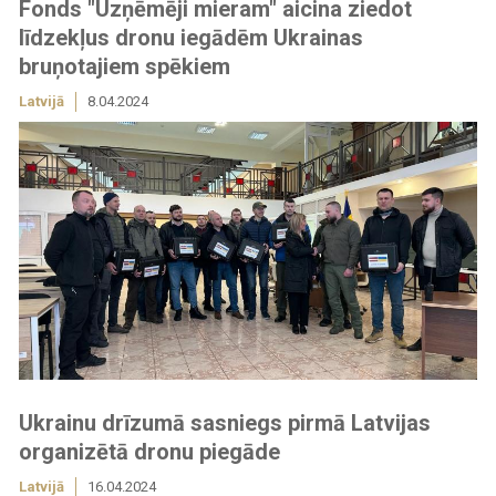
Fonds "Uzņēmēji mieram" aicina ziedot
līdzekļus dronu iegādēm Ukrainas
bruņotajiem spēkiem
Latvijā
8.04.2024
Ukrainu drīzumā sasniegs pirmā Latvijas
organizētā dronu piegāde
Latvijā
16.04.2024