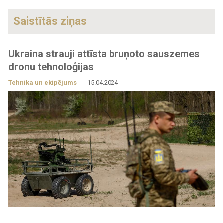
Saistītās ziņas
Ukraina strauji attīsta bruņoto sauszemes
dronu tehnoloģijas
Tehnika un ekipējums
15.04.2024