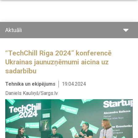
Pārlekt
uz
galveno
saturu
Aktuāli
“TechChill Riga 2024” konferencē
Ukrainas jaunuzņēmumi aicina uz
sadarbību
Tehnika un ekipējums
19.04.2024
Daniels Kauliņš/Sargs.lv