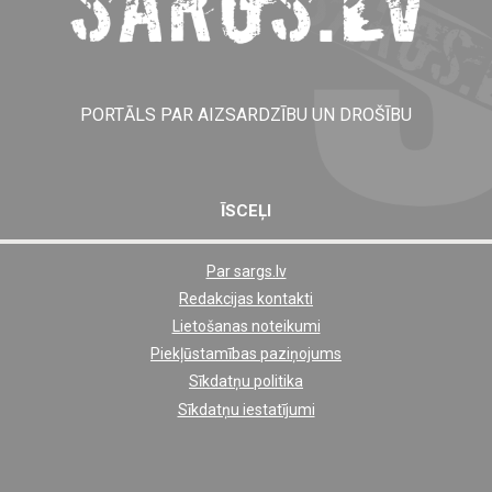
PORTĀLS PAR AIZSARDZĪBU UN DROŠĪBU
ĪSCEĻI
Par sargs.lv
Shortcut
Redakcijas kontakti
footer
Lietošanas noteikumi
links
Piekļūstamības paziņojums
Sīkdatņu politika
Sīkdatņu iestatījumi