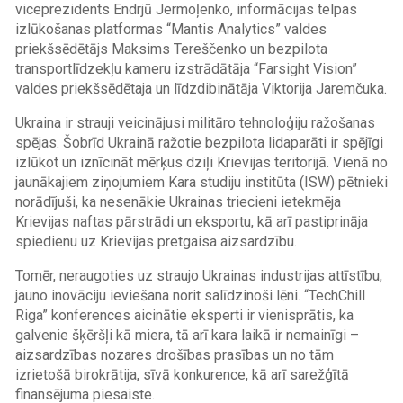
viceprezidents Endrjū Jermoļenko, informācijas telpas
izlūkošanas platformas “Mantis Analytics” valdes
priekšsēdētājs Maksims Tereščenko un bezpilota
transportlīdzekļu kameru izstrādātāja “Farsight Vision”
valdes priekšsēdētaja un līdzdibinātāja Viktorija Jaremčuka.
Ukraina ir strauji veicinājusi militāro tehnoloģiju ražošanas
spējas. Šobrīd Ukrainā ražotie bezpilota lidaparāti ir spējīgi
izlūkot un iznīcināt mērķus dziļi Krievijas teritorijā. Vienā no
jaunākajiem ziņojumiem Kara studiju institūta (ISW) pētnieki
norādījuši, ka nesenākie Ukrainas triecieni ietekmēja
Krievijas naftas pārstrādi un eksportu, kā arī pastiprināja
spiedienu uz Krievijas pretgaisa aizsardzību.
Tomēr, neraugoties uz straujo Ukrainas industrijas attīstību,
jauno inovāciju ieviešana norit salīdzinoši lēni. “TechChill
Riga” konferences aicinātie eksperti ir vienisprātis, ka
galvenie šķēršļi kā miera, tā arī kara laikā ir nemainīgi –
aizsardzības nozares drošības prasības un no tām
izrietošā birokrātija, sīvā konkurence, kā arī sarežģītā
finansējuma piesaiste.