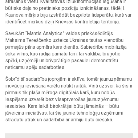
atrašanās vietu. Kvalitatīvas izlūkinormācijas iegūšana ir
būtiska daļa no pretinieka pozīciju iznīcināšanas, tādēļ I.
Kaunova mērķis bija izstrādāt bezpilota lidaparātu, kurš var
identificēt mērķus dziļi Krievijas kontrolētajā teritorijā.
Savukārt “Mantis Analytics” valdes priekšsēdētājs
Maksims Tereščenko uzteica Ukrainas tautas vienotību
pirmajās pilna apmēra kara dienās. Sabiedrību mobilizēja
šoka vilnis, kas radīja pamatu tam, lai valdība, bruņotie
spēki, uzņēmēji un brīvprātīgie pasaulei demonstrētu
neticamu spēju sadarboties.
Šobrīd šī sadarbība joprojām ir aktīva, tomēr jaunuzņēmumu
inovāciju ieviešana varētu notikt raitāk. Viņš uzsver, ka šis ir
pirmais tik plaša mēroga digitālais karš, kuru nebūs
iespējams uzvarēt bez visaptverošas jaunuzņēmumu
iesaistes. Kara laikā birokrātijai būtu jāmainās – būtu
jāveicina iniciatīvas, lai šie jaunie tehnoloģiju uzņēmumi
strādātu ātrāk un sadarbība ar armiju būtu ciešāka.