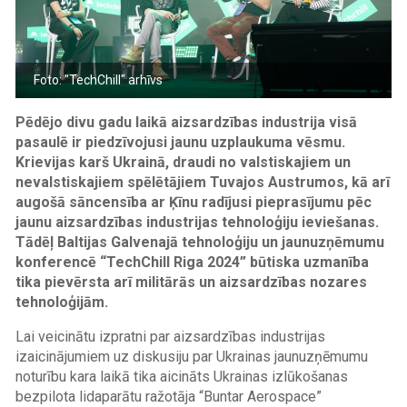
Foto: "TechChill" arhīvs
Pēdējo divu gadu laikā aizsardzības industrija visā
pasaulē ir piedzīvojusi jaunu uzplaukuma vēsmu.
Krievijas karš Ukrainā, draudi no valstiskajiem un
nevalstiskajiem spēlētājiem Tuvajos Austrumos, kā arī
augošā sāncensība ar Ķīnu radījusi pieprasījumu pēc
jaunu aizsardzības industrijas tehnoloģiju ieviešanas.
Tādēļ Baltijas Galvenajā tehnoloģiju un jaunuzņēmumu
konferencē “TechChill Riga 2024” būtiska uzmanība
tika pievērsta arī militārās un aizsardzības nozares
tehnoloģijām.
Lai veicinātu izpratni par aizsardzības industrijas
izaicinājumiem uz diskusiju par Ukrainas jaunuzņēmumu
noturību kara laikā tika aicināts Ukrainas izlūkošanas
bezpilota lidaparātu ražotāja “Buntar Aerospace”