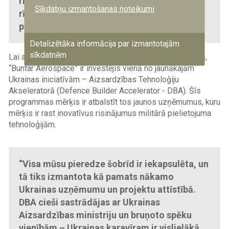
risinājumi un integrētie mākslīgā intelekta
Sīkdatņu izmantošanas noteikumi
rīki var noderēt civilajā sektorā,” diskusijā
piebilst A. Ermolenko.
Detalizētāka informācija par izmantotajām
sīkdatnēm
Lai atbalstītu topošos Ukrainas tehnoloģiju uzņēmumus,
“Buntar Aerospace” ir investējis vienā no jaunākajām
Ukrainas iniciatīvām – Aizsardzības Tehnoloģiju
Akseleratorā (Defence Builder Accelerator - DBA). Šīs
programmas mērķis ir atbalstīt tos jaunos uzņēmumus, kuru
mērķis ir rast inovatīvus risinājumus militārā pielietojuma
tehnoloģijām.
“Visa mūsu pieredze šobrīd ir iekapsulēta, un
tā tiks izmantota kā pamats nākamo
Ukrainas uzņēmumu un projektu attīstībā.
DBA cieši sastrādājas ar Ukrainas
Aizsardzības ministriju un bruņoto spēku
vienībām – Ukrainas karavīram ir vislielākā