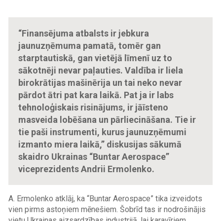
“Finansējuma atbalsts ir jebkura
jaunuzņēmuma pamatā, tomēr gan
starptautiskā, gan vietējā līmenī uz to
sākotnēji nevar paļauties. Valdība ir liela
birokrātijas mašinērija un tai neko nevar
pārdot ātri pat kara laikā. Pat ja ir labs
tehnoloģiskais risinājums, ir jāīsteno
masveida lobēšana un pārliecināšana. Tie ir
tie paši instrumenti, kurus jaunuzņēmumi
izmanto miera laikā,” diskusijas sākumā
skaidro Ukrainas “Buntar Aerospace”
viceprezidents Andrii Ermolenko.
A. Ermolenko atklāj, ka “Buntar Aerospace” tika izveidots
vien pirms astoņiem mēnešiem. Šobrīd tas ir nodrošinājis
vietu Ukrainas aizsardzības industrijā, lai karavīriem