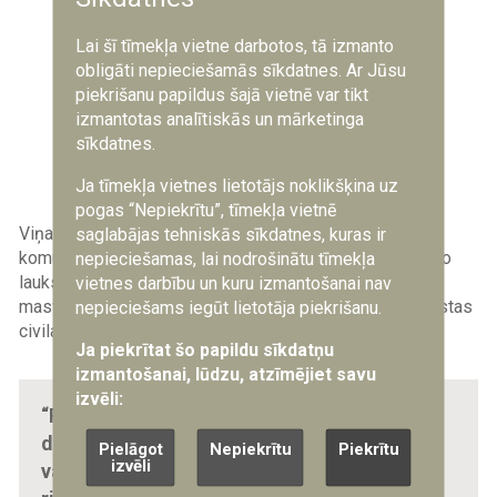
Lai šī tīmekļa vietne darbotos, tā izmanto
obligāti nepieciešamās sīkdatnes. Ar Jūsu
piekrišanu papildus šajā vietnē var tikt
izmantotas analītiskās un mārketinga
sīkdatnes.
Ja tīmekļa vietnes lietotājs noklikšķina uz
"TechChill Riga 2024" / Foto: "Techchill" arhīvs
pogas “Nepiekrītu”, tīmekļa vietnē
Viņa skaidro, ka lielākā daļa Ukrainas uzņēmumu aktīvi
saglabājas tehniskās sīkdatnes, kuras ir
komunicē ar citiem lielajiem uzņēmumiem, piemēram, no
nepieciešamas, lai nodrošinātu tīmekļa
lauksaimniecības. Ideja ir jāievieš tā, lai to var izmantot
vietnes darbību un kuru izmantošanai nav
masveidā. Karš vairo inovācijas, kuras pēcāk tiek ieviestas
nepieciešams iegūt lietotāja piekrišanu.
civilajā sektorā.
Ja piekrītat šo papildu sīkdatņu
izmantošanai, lūdzu, atzīmējiet savu
izvēli:
“Pēc kara mēs izvērtēsim idejas, kā mūsu
drona tālais darbības rādiuss, militārajām
Pielāgot
Nepiekrītu
Piekrītu
izvēli
vajadzībām ieviestie programmatūras