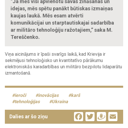
“Ja mēs visi apvienotu savas zināšanas un
idejas, mēs spētu panākt būtiskas izmaiņas
kaujas laukā. Mēs esam atvērti
komunikācijai un starptautiskajai sadarbība
ar militāro tehnoloģiju ražotajiem,” saka M.
Tereščenko.
Viņa aicinājums ir īpaši svarīgs laikā, kad Krievija ir
sekmējusi tehnoloģisko un kvantitatīvo pārākumu
elektroniskās karadarbības un militāro bezpilotu lidaparātu
izmantošanā.
ieroči
inovācijas
karš
tehnoloģijas
Ukraina
Facebook
Twitter
Drau
Em
Dalies ar šo ziņu