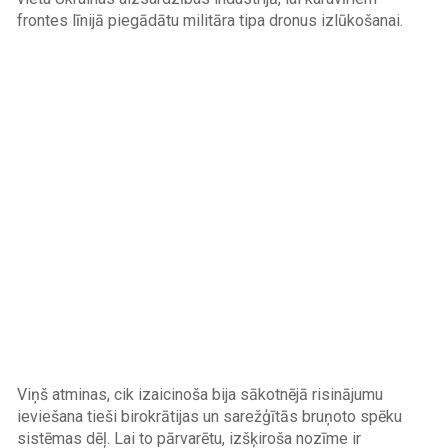
frontes līnijā piegādātu militāra tipa dronus izlūkošanai.
Viņš atminas, cik izaicinoša bija sākotnējā risinājumu
ieviešana tieši birokrātijas un sarežģītās bruņoto spēku
sistēmas dēļ. Lai to pārvarētu, izšķiroša nozīme ir