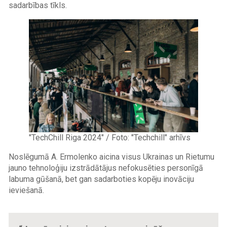
sadarbības tīkls.
Image
"TechChill Riga 2024" / Foto: "Techchill" arhīvs
Noslēgumā A. Ermolenko aicina visus Ukrainas un Rietumu
jauno tehnoloģiju izstrādātājus nefokusēties personīgā
labuma gūšanā, bet gan sadarboties kopēju inovāciju
ieviešanā.