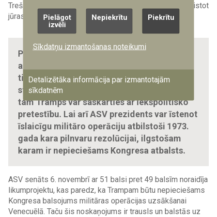
Trešā opcija ir pilna mēroga sauszemes operācija, iesaistot
jūras kājiniekus, kas šobrīd izskatās vismazāk ticama.
Pielāgot
Nepiekrītu
Piekrītu
izvēli
Sīkdatņu izmantošanas noteikumi
Primāri jau jebkāda militāra operācija ir
apšaubāma no likumības skata punkta, jo
tiks uzskatīta par vienpusēju agresiju no
Detalizētāka informācija par izmantotajām
starptautisko tiesību perspektīvas. Papildus
sīkdatnēm
tam Tramps var saskarties ar iekšpolitisko
pretestību. Lai arī ASV prezidents var īstenot
īslaicīgu militāro operāciju atbilstoši 1973.
gada kara pilnvaru rezolūcijai, ilgstošam
karam ir nepieciešams Kongresa atbalsts.
ASV senāts 6. novembrī ar 51 balsi pret 49 balsīm noraidīja
likumprojektu, kas paredz, ka Trampam būtu nepieciešams
Kongresa balsojums militāras operācijas uzsākšanai
Venecuēlā. Taču šis noskaņojums ir trausls un balstās uz