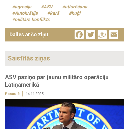
agresija
ASV
atturēšana
Autokrātija
karš
kuģi
militārs konflikts
Facebook
Twitter
Drau
Em
Dalies ar šo ziņu
Saistītās ziņas
ASV paziņo par jaunu militāro operāciju
Latīņamerikā
Pasaulē
14.11.2025