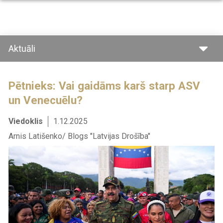
Pārlekt
uz
galveno
saturu
Aktuāli
Pētnieks: Vai gaidāms karš starp ASV
un Venecuēlu?
Viedoklis
1.12.2025
Arnis Latišenko/ Blogs "Latvijas Drošība"