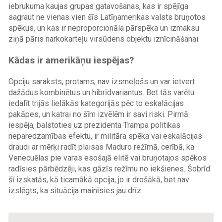
iebrukuma kaujas grupas gatavošanas, kas ir spējīga
sagraut ne vienas vien šīs Latīņamerikas valsts bruņotos
spēkus, un kas ir neproporcionāla pārspēka un izmaksu
ziņā pāris narkokarteļu virsūdens objektu iznīcināšanai.
Kādas ir amerikāņu iespējas?
Opciju saraksts, protams, nav izsmeļošs un var ietvert
dažādus kombinētus un hibrīdvariantus. Bet tās varētu
iedalīt trijās lielākās kategorijās pēc to eskalācijas
pakāpes, un katrai no šīm izvēlēm ir savi riski. Pirmā
iespēja, balstoties uz prezidenta Trampa politikas
neparedzamības efektu, ir militāra spēka vai eskalācijas
draudi ar mērķi radīt plaisas Maduro režīmā, cerībā, ka
Venecuēlas pie varas esošajā elitē vai bruņotajos spēkos
radīsies pārbēdzēji, kas gāzīs režīmu no iekšienes. Šobrīd
šī izskatās, kā ticamākā opcija, jo ir drošākā, bet nav
izslēgts, ka situācija mainīsies jau drīz.