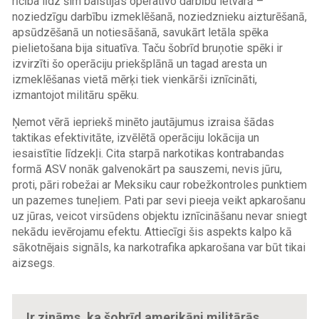
rīcība līdz šim balstījās operatīvo darbību ietvarā –
noziedzīgu darbību izmeklēšanā, noziedznieku aizturēšanā,
apsūdzēšanā un notiesāšanā, savukārt letāla spēka
pielietošana bija situatīva. Taču šobrīd bruņotie spēki ir
izvirzīti šo operāciju priekšplānā un tagad aresta un
izmeklēšanas vietā mērķi tiek vienkārši iznīcināti,
izmantojot militāru spēku.
Ņemot vērā iepriekš minēto jautājumus izraisa šādas
taktikas efektivitāte, izvēlētā operāciju lokācija un
iesaistītie līdzekļi. Cita starpā narkotikas kontrabandas
formā ASV nonāk galvenokārt pa sauszemi, nevis jūru,
proti, pāri robežai ar Meksiku caur robežkontroles punktiem
un pazemes tuneļiem. Pati par sevi pieeja veikt apkarošanu
uz jūras, veicot virsūdens objektu iznīcināšanu nevar sniegt
nekādu ievērojamu efektu. Attiecīgi šis aspekts kalpo kā
sākotnējais signāls, ka narkotrafika apkarošana var būt tikai
aizsegs.
Ir zināms, ka šobrīd amerikāņi militārās