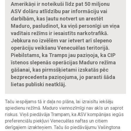
Amerikāņi ir noteikuši līdz pat 50 miljonu
ASV dolāru atlīdzību par informāciju vai
darbībām, kas ļautu notvert un arestēt
Maduro, pasludinot, ka viņš personīgi un viņa
vadītais režīms ir iesaistīts narkotrafikā.
Jebkura no izvēlēm var ietvert arī slepeno
operāciju veikšanu Venecuēlas teritorijā.
Piebilstams, ka Tramps jau paziņoja, ka CIP
īstenos slepenās operācijas Maduro režīma
gāšanai, kas pirmsšķietami izskatās pēc
bezprecedenta paziņojuma, jo parasti šāda
lietas publiski neatklāj.
Taču iespējams tā ir daļa no plāna, lai izraisītu iekšēju
spiedienu režīmā. Maduro viennozīmīgi nav akls un saprot
riskus. Viņš piedāvāja Trampam, ka ASV kompānijas iegūs
preferenciālu piekļuvi Venecuēlas naftas un citiem
derīgajiem izrakteņiem. Taču šo piedāvājumu Vašingtona