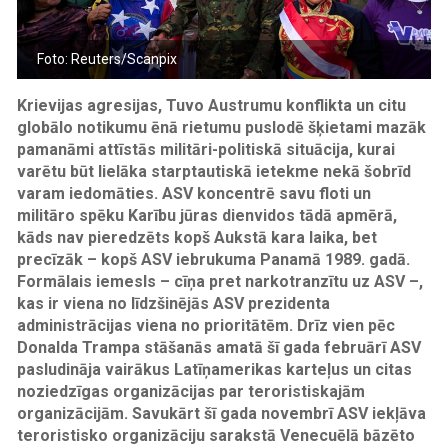
Foto: Reuters/Scanpix
Krievijas agresijas, Tuvo Austrumu konflikta un citu
globālo notikumu ēnā rietumu puslodē šķietami mazāk
pamanāmi attīstās militāri-politiskā situācija, kurai
varētu būt lielāka starptautiskā ietekme nekā šobrīd
varam iedomāties. ASV koncentrē savu floti un
militāro spēku Karību jūras dienvidos tādā apmērā,
kāds nav pieredzēts kopš Aukstā kara laika, bet
precīzāk – kopš ASV iebrukuma Panamā 1989. gadā.
Formālais iemesls – cīņa pret narkotranzītu uz ASV –,
kas ir viena no līdzšinējās ASV prezidenta
administrācijas viena no prioritātēm. Drīz vien pēc
Donalda Trampa stāšanās amatā šī gada februārī ASV
pasludināja vairākus Latīņamerikas karteļus un citas
noziedzīgas organizācijas par teroristiskajām
organizācijām. Savukārt šī gada novembrī ASV iekļāva
teroristisko organizāciju sarakstā Venecuēlā bāzēto