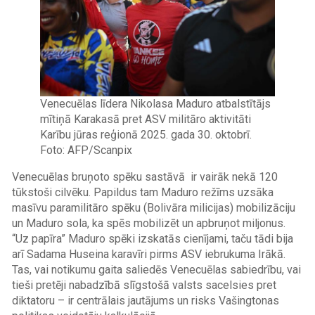
Venecuēlas līdera Nikolasa Maduro atbalstītājs
mītiņā Karakasā pret ASV militāro aktivitāti
Karību jūras reģionā 2025. gada 30. oktobrī.
Foto: AFP/Scanpix
Venecuēlas bruņoto spēku sastāvā ir vairāk nekā 120
tūkstoši cilvēku. Papildus tam Maduro režīms uzsāka
masīvu paramilitāro spēku (Bolivāra milicijas) mobilizāciju
un Maduro sola, ka spēs mobilizēt un apbruņot miljonus.
“Uz papīra” Maduro spēki izskatās cienījami, taču tādi bija
arī Sadama Huseina karavīri pirms ASV iebrukuma Irākā.
Tas, vai notikumu gaita saliedēs Venecuēlas sabiedrību, vai
tieši pretēji nabadzībā slīgstošā valsts sacelsies pret
diktatoru – ir centrālais jautājums un risks Vašingtonas