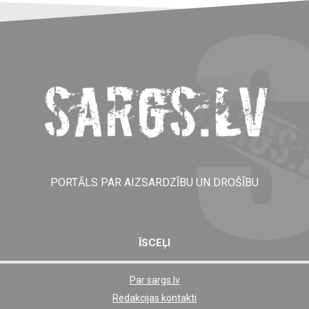
PORTĀLS PAR AIZSARDZĪBU UN DROŠĪBU
ĪSCEĻI
Par sargs.lv
Shortcut
Redakcijas kontakti