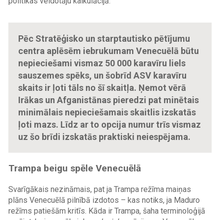
politikas veidotāju kalkulācijā.
Pēc Stratēģisko un starptautisko pētījumu
centra aplēsēm iebrukumam Venecuēlā būtu
nepieciešami vismaz 50 000 karavīru liels
sauszemes spēks, un šobrīd ASV karavīru
skaits ir ļoti tāls no šī skaitļa. Ņemot vērā
Irākas un Afganistānas pieredzi pat minētais
minimālais nepieciešamais skaitlis izskatās
ļoti mazs. Līdz ar to opcija numur trīs vismaz
uz šo brīdi izskatās praktiski neiespējama.
Trampa beigu spēle Venecuēlā
Svarīgākais nezināmais, pat ja Trampa režīma maiņas
plāns Venecuēlā pilnībā izdotos – kas notiks, ja Maduro
režīms patiešām kritīs. Kāda ir Trampa, šaha terminoloģijā