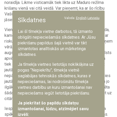
noraidīja. Likme visticamāk tiek likta uz Maduro režīma
krišanu vienā vai citā veidā. Var pieņemt, ka ar šo rīcību
Vašingtona ir daļēji sev nogriezusi atpakaļceļu un būtu
Valoda:
English
Latviešu
Sīkdatnes
jāseko noteiktai eskalācijai.
Vienlaikus variants, kurā amerikāņi vienkārši sēž un gaida,
Lai šī tīmekļa vietne darbotos, tā izmanto
kamēr ienaidnieka līķis nopeldēs tiem garām, saskaras ar
obligāti nepieciešamās sīkdatnes. Ar Jūsu
risku, ka Venecuēlas režīms atspēkos Trampa blefu. Jāņem
piekrišanu papildus šajā vietnē var tikt
vērā, ka Maduro režīma elitei jebkurā gadījumā pastāv
izmantotas analītiskās un mārketinga
augsti riski, ja arī kāda šīs elites daļa centīsies veikt valsts
sīkdatnes.
apvērsumu. Līdz ar to gaidīt un blefot var, izliekoties, ka
tiek apkarota narkokarteļu infrastruktūra Karību jūrā, bet
Ja tīmekļa vietnes lietotājs noklikšķina uz
jautājums ir, cik ilgi. Ja režīms sapratīs, ka draudi
pogas “Nepiekrītu”, tīmekļa vietnē
nepārvērtīsies rīcībā, situācija var sākt stagnēt un radīsies
saglabājas tehniskās sīkdatnes, kuras ir
jautājums par to, kādēļ šāda rīcībpolitika ir vajadzīga. Un jo
nepieciešamas, lai nodrošinātu tīmekļa
ilgāk Maduro režīms noturēsies, jo vairāk tiks diskreditēta
vietnes darbību un kuru izmantošanai nav
šāda pieeja, un jo lielāks būs Trampa kārdinājums pāriet uz
nepieciešams iegūt lietotāja piekrišanu.
citām opcijām.
Ja piekrītat šo papildu sīkdatņu
Iespēja Nr. 2 ir limitēta militārā spēka, galvenokārt gaisa
izmantošanai, lūdzu, atzīmējiet savu
spēku un flotes pielietošana, bez sauszemes operācijas.
izvēli: