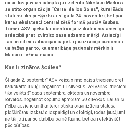
un ar tās pašpasludināto prezidentu Nikolasu Maduro
saistīto organizāciju “Cartel de los Soles”, kurai šāds
statuss tiks piešķirts ar šī gada 24. novembri, bet par
kuras eksistenci centralizētā formā pastāv šaubas.
Tomēr ASV spēka koncentrācija izskatās nesamērīga
attiecībā pret izvirzīto sasniedzamo mērķi. Attiecīgi
tas un citi šīs situācijas aspekti jau izraisīja aizdomas
un bažas par to, ka amerikāņu patiesais mērķis ir
Maduro režīma maiņa.
Kas ir zināms šodien?
Šī gada 2. septembrī ASV veica pirmo gaisa triecienu pret
narkokarteļu kuģi, nogalinot 11 cilvēkus. Vēl vairāki triecieni
tika veikta šī gada septembra, oktobra un novembra
ietvaros, nogalinot kopumā apmēram 50 cilvēkus. Lai arī šī
rīcība apvienojumā ar teroristisku organizāciju statusa
piešķiršanu izskatās iespaidīgi un efektīgi, rodas jautājumi
ne tik ļoti par šo darbību samērīgumu, bet gan efektivitāti
pēc būtības.