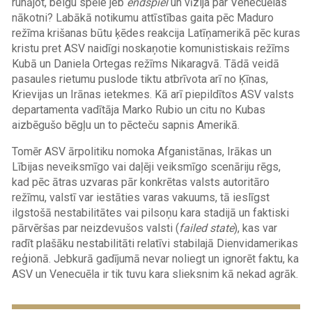
runājot, beigu spēle jeb
endspiel
un vīzija par Venecuēlas
nākotni? Labākā notikumu attīstības gaita pēc Maduro
režīma krišanas būtu ķēdes reakcija Latīņamerikā pēc kuras
kristu pret ASV naidīgi noskaņotie komunistiskais režīms
Kubā un Daniela Ortegas režīms Nikaragvā. Tādā veidā
pasaules rietumu puslode tiktu atbrīvota arī no Ķīnas,
Krievijas un Irānas ietekmes. Kā arī piepildītos ASV valsts
departamenta vadītāja Marko Rubio un citu no Kubas
aizbēgušo bēgļu un to pēcteču sapnis Amerikā.
Tomēr ASV ārpolitiku nomoka Afganistānas, Irākas un
Lībijas neveiksmīgo vai daļēji veiksmīgo scenāriju rēgs,
kad pēc ātras uzvaras pār konkrētas valsts autoritāro
režīmu, valstī var iestāties varas vakuums, tā ieslīgst
ilgstošā nestabilitātes vai pilsoņu kara stadijā un faktiski
pārvēršas par neizdevušos valsti (
failed state
), kas var
radīt plašāku nestabilitāti relatīvi stabilajā Dienvidamerikas
reģionā. Jebkurā gadījumā nevar noliegt un ignorēt faktu, ka
ASV un Venecuēla ir tik tuvu kara slieksnim kā nekad agrāk.