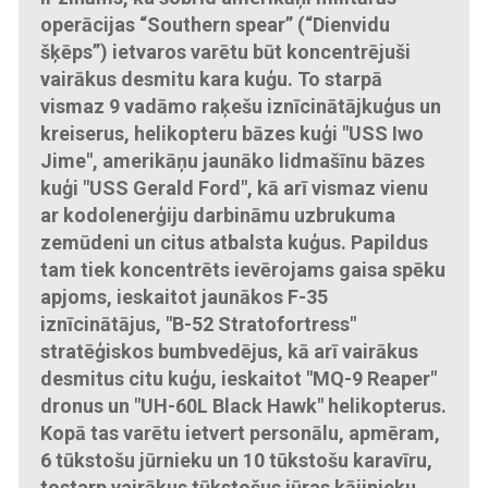
operācijas “Southern spear” (“Dienvidu
šķēps”) ietvaros varētu būt koncentrējuši
vairākus desmitu kara kuģu. To starpā
vismaz 9 vadāmo raķešu iznīcinātājkuģus un
kreiserus, helikopteru bāzes kuģi "USS Iwo
Jime", amerikāņu jaunāko lidmašīnu bāzes
kuģi "USS Gerald Ford", kā arī vismaz vienu
ar kodolenerģiju darbināmu uzbrukuma
zemūdeni un citus atbalsta kuģus. Papildus
tam tiek koncentrēts ievērojams gaisa spēku
apjoms, ieskaitot jaunākos F-35
iznīcinātājus, "B-52 Stratofortress"
stratēģiskos bumbvedējus, kā arī vairākus
desmitus citu kuģu, ieskaitot "MQ-9 Reaper"
dronus un "UH-60L Black Hawk" helikopterus.
Kopā tas varētu ietvert personālu, apmēram,
6 tūkstošu jūrnieku un 10 tūkstošu karavīru,
tostarp vairākus tūkstošus jūras kājinieku.