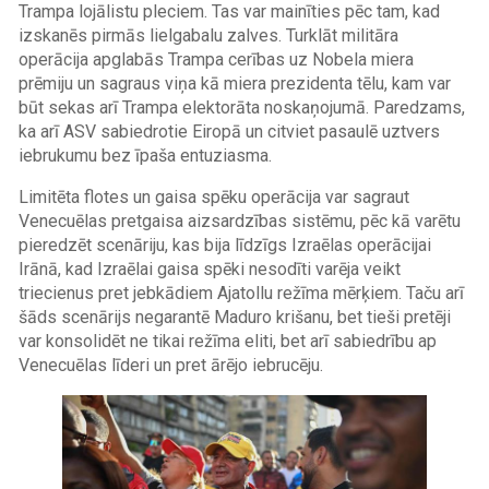
Trampa lojālistu pleciem. Tas var mainīties pēc tam, kad
izskanēs pirmās lielgabalu zalves. Turklāt militāra
operācija apglabās Trampa cerības uz Nobela miera
prēmiju un sagraus viņa kā miera prezidenta tēlu, kam var
būt sekas arī Trampa elektorāta noskaņojumā. Paredzams,
ka arī ASV sabiedrotie Eiropā un citviet pasaulē uztvers
iebrukumu bez īpaša entuziasma.
Limitēta flotes un gaisa spēku operācija var sagraut
Venecuēlas pretgaisa aizsardzības sistēmu, pēc kā varētu
pieredzēt scenāriju, kas bija līdzīgs Izraēlas operācijai
Irānā, kad Izraēlai gaisa spēki nesodīti varēja veikt
triecienus pret jebkādiem Ajatollu režīma mērķiem. Taču arī
šāds scenārijs negarantē Maduro krišanu, bet tieši pretēji
var konsolidēt ne tikai režīma eliti, bet arī sabiedrību ap
Venecuēlas līderi un pret ārējo iebrucēju.
Image