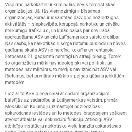
Vispirms narkokarteļi ir kriminālas, nevis teroristiskas
organizācijas. Jā, tās viennozīmīgi ir bīstamas
organizācijas, kuras ir iesaistītas dažādās noziedzīgās
aktivitātēs – slepkavībās, korupcijā, narkotiku un cilvēku
nelikumīgā trafikā u.c., un kuras pašas par sevi rada
apdraudējumu ASV un citu Latīņamerikas valstu drošībai.
Nav šaubu, ka narkotikas ir sērga rietumu puslodē un nāves
gadījumu skaits ASV no heroīna, kokaīna un fentanola
lietošanas 21. gadsimtā nemitīgi un strauji pieaug. Tomēr
šo organizāciju mērķi nav ideoloģiski vai politiski, un
metodes nav militāras, to mērķis nav iznīcināt ASV vai
Rietumus, bet primārais mērķis ir peļņas gūšana jebkādām
metodēm.
Līdz ar to ASV pieeja cīņai ar šādām organizācijām
balstījās uz sadarbību ar Latīņamerikas valstīm, primāri
Meksiku un Kolumbiju, izmantojot noziedzības
apkarošanas iestādes un to metodes, bruņotajiem spēkiem
atvēlot atbalsta vai sekundāru funkciju. Attiecīgi ASV
atbildīgo institūciju narkotisko vielu tranzīta apkarošanas