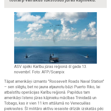
Image
ASV spēki Karību jūras reģionā šī gada 13.
novembrī. Foto: AFP/Scanpix
Tāpat amerikāņi izmanto "Roosevelt Roads Naval Station"
– sen slēgtu, bet no jauna atjaunotu bāzi Puerto Riko, lai
atbalstītu operācijas Karību reģionā. Papildus tam
amerikāņi īsteno jūras kājinieku mācības Trinidadā un
Tobago, kas ir vien 11 km attālumā no Venecuēlas
piekrastes. Šī militāro aktīvu iesaiste drīzāk izskatās pēc