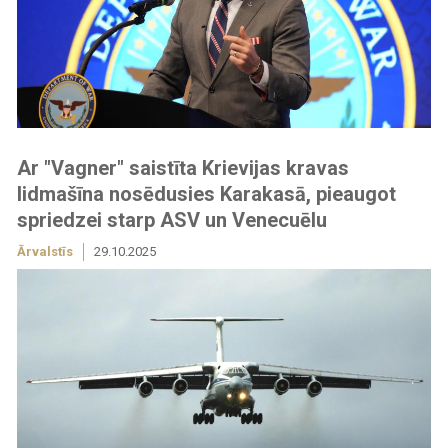
Ar "Vagner" saistīta Krievijas kravas
lidmašīna nosēdusies Karakasā, pieaugot
spriedzei starp ASV un Venecuēlu
Ārvalstīs
29.10.2025