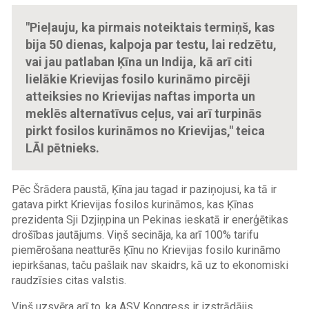
"Pieļauju, ka pirmais noteiktais termiņš, kas
bija 50 dienas, kalpoja par testu, lai redzētu,
vai jau patlaban Ķīna un Indija, kā arī citi
lielākie Krievijas fosilo kurināmo pircēji
atteiksies no Krievijas naftas importa un
meklēs alternatīvus ceļus, vai arī turpinās
pirkt fosilos kurināmos no Krievijas," teica
LĀI pētnieks.
Pēc Šrādera paustā, Ķīna jau tagad ir paziņojusi, ka tā ir
gatava pirkt Krievijas fosilos kurināmos, kas Ķīnas
prezidenta Sji Dzjiņpina un Pekinas ieskatā ir enerģētikas
drošības jautājums. Viņš secināja, ka arī 100% tarifu
piemērošana neatturēs Ķīnu no Krievijas fosilo kurināmo
iepirkšanas, taču pašlaik nav skaidrs, kā uz to ekonomiski
raudzīsies citas valstis.
Viņš uzsvēra arī to, ka ASV Kongress ir izstrādājis