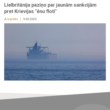
Lielbritānija paziņo par jaunām sankcijām
pret Krievijas "ēnu floti"
Ārvalstīs
9.05.2025