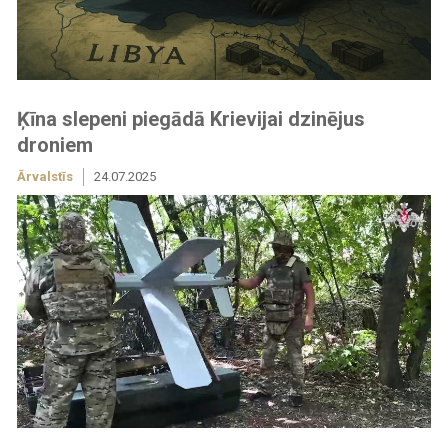
Ķīna slepeni piegādā Krievijai dzinējus
droniem
Ārvalstīs
24.07.2025