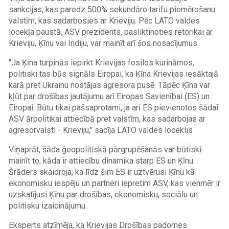
sankcijas, kas paredz 500% sekundāro tarifu piemērošanu
valstīm, kas sadarbosies ar Krieviju. Pēc LATO valdes
locekļa paustā, ASV prezidents, pasliktinoties retorikai ar
Krieviju, Ķīnu vai Indiju, var mainīt arī šos nosacījumus.
"Ja Ķīna turpinās iepirkt Krievijas fosilos kurināmos,
politiski tas būs signāls Eiropai, ka Ķīna Krievijas iesāktajā
karā pret Ukrainu nostājas agresora pusē. Tāpēc Ķīna var
kļūt par drošības jautājumu arī Eiropas Savienībai (ES) un
Eiropai. Būtu tikai pašsaprotami, ja arī ES pievienotos šādai
ASV ārpolitikai attiecībā pret valstīm, kas sadarbojas ar
agresorvalsti - Krieviju," sacīja LATO valdes loceklis
Viņaprāt, šāda ģeopolitiskā pārgrupēšanās var būtiski
mainīt to, kāda ir attiecību dinamika starp ES un Ķīnu.
Šrāders skaidroja, ka līdz šim ES ir uztvērusi Ķīnu kā
ekonomisku iespēju un partneri iepretim ASV, kas vienmēr ir
uzskatījusi Ķīnu par drošības, ekonomisku, sociālu un
politisku izaicinājumu.
Eksperts atzīmēja, ka Krievijas Drošības padomes