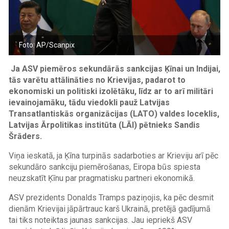
Foto: AP/Scanpix
Ja ASV piemēros sekundārās sankcijas Ķīnai un Indijai,
tās varētu attālināties no Krievijas, padarot to
ekonomiski un politiski izolētāku, līdz ar to arī militāri
ievainojamāku, tādu viedokli pauž Latvijas
Transatlantiskās organizācijas (LATO) valdes loceklis,
Latvijas Ārpolitikas institūta (LĀI) pētnieks Sandis
Šrāders.
Viņa ieskatā, ja Ķīna turpinās sadarboties ar Krieviju arī pēc
sekundāro sankciju piemērošanas, Eiropa būs spiesta
neuzskatīt Ķīnu par pragmatisku partneri ekonomikā.
ASV prezidents Donalds Tramps paziņojis, ka pēc desmit
dienām Krievijai jāpārtrauc karš Ukrainā, pretējā gadījumā
tai tiks noteiktas jaunas sankcijas. Jau iepriekš ASV