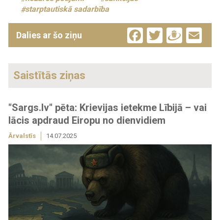
starptautiskā sadarbība
Facebook
Twitter
Drau
Em
Dalies ar šo ziņu
Saistītās ziņas
"Sargs.lv" pēta: Krievijas ietekme Lībijā – vai
lācis apdraud Eiropu no dienvidiem
Ārvalstīs
14.07.2025