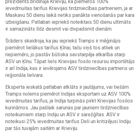
prezidents brīdināja Krieviju, ka piemēros 100%
ievedmuitas tarifus Krievijas tirdzniecības partneriem, ja ar
Maskavu 50 dienu laikā netiks panākta vienošanās par kara
izbeigšanu. Patlaban iepriekš noteiktais 50 dienu ultimāts
ir samazināts līdz desmit vai divpadsmit dienām.
Šrāders skaidroja, ka jau iepriekš Tramps ir mēģinājis
piemērot lielākus tarifus Ķīnai, taču viņš tos atliek un
nepiemēro, jo pastāv būtiska savstarpēja atkarība starp
ASV un Ķīnu. Tāpat liels Krievijas fosilo resursu importētājs
ir arī Indija, kas ir ievērojams ASV tirdzniecības partneris un
reģionāla lielvara.
Eksperta ieskatā patlaban atklāts ir jautājums, vai tiešām
Tramps nolems piemērot Indijas eksportam uz ASV 100%
ievedmuitas tarifus, ja Indija turpinās pirkt Krievijas fosilos
kurināmos. Jau pašlaik sarunas par jauniem tirdzniecības
noteikumiem starp Indiju un ASV ir sarežģītas. ASV ir
noteikusi 25% ievedmuitas tarifus Deli un kritizējusi Indiju
par tās tuvajām saitēm ar Krieviju.