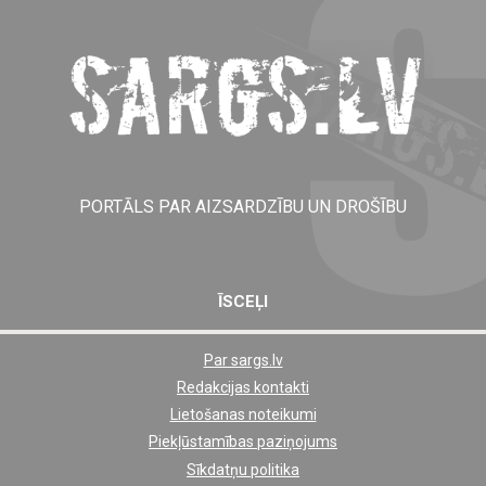
PORTĀLS PAR AIZSARDZĪBU UN DROŠĪBU
ĪSCEĻI
Par sargs.lv
Shortcut
Redakcijas kontakti
footer
Lietošanas noteikumi
links
Piekļūstamības paziņojums
Sīkdatņu politika