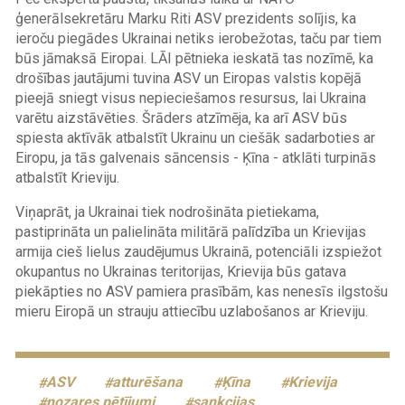
ģenerālsekretāru Marku Riti ASV prezidents solījis, ka
ieroču piegādes Ukrainai netiks ierobežotas, taču par tiem
būs jāmaksā Eiropai. LĀI pētnieka ieskatā tas nozīmē, ka
drošības jautājumi tuvina ASV un Eiropas valstis kopējā
pieejā sniegt visus nepieciešamos resursus, lai Ukraina
varētu aizstāvēties. Šrāders atzīmēja, ka arī ASV būs
spiesta aktīvāk atbalstīt Ukrainu un ciešāk sadarboties ar
Eiropu, ja tās galvenais sāncensis - Ķīna - atklāti turpinās
atbalstīt Krieviju.
Viņaprāt, ja Ukrainai tiek nodrošināta pietiekama,
pastiprināta un palielināta militārā palīdzība un Krievijas
armija cieš lielus zaudējumus Ukrainā, potenciāli izspiežot
okupantus no Ukrainas teritorijas, Krievija būs gatava
piekāpties no ASV pamiera prasībām, kas nenesīs ilgstošu
mieru Eiropā un strauju attiecību uzlabošanos ar Krieviju.
ASV
atturēšana
Ķīna
Krievija
nozares pētījumi
sankcijas