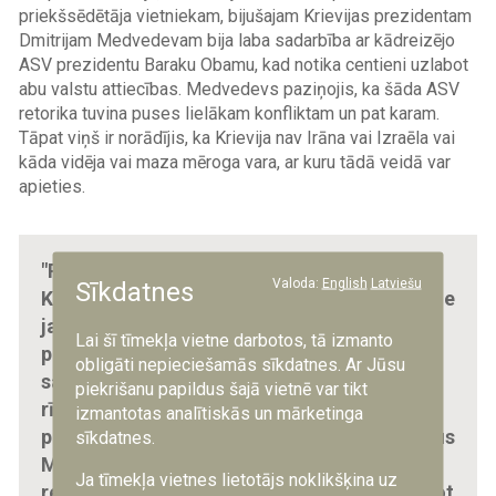
priekšsēdētāja vietniekam, bijušajam Krievijas prezidentam
Dmitrijam Medvedevam bija laba sadarbība ar kādreizējo
ASV prezidentu Baraku Obamu, kad notika centieni uzlabot
abu valstu attiecības. Medvedevs paziņojis, ka šāda ASV
retorika tuvina puses lielākam konfliktam un pat karam.
Tāpat viņš ir norādījis, ka Krievija nav Irāna vai Izraēla vai
kāda vidēja vai maza mēroga vara, ar kuru tādā veidā var
apieties.
"Pilnīgi skaidrs, ka no ASV sankcijām
Valoda:
English
Latviešu
Sīkdatnes
Krievijas ekonomika cietīs, taču ekonomiskie
jautājumi tai nav svarīgākie. Krievija ir
Lai šī tīmekļa vietne darbotos, tā izmanto
paziņojusi, ka, neraugoties uz to, kādas
obligāti nepieciešamās sīkdatnes. Ar Jūsu
sankcijas tiks piemērotas, tā turpinās
piekrišanu papildus šajā vietnē var tikt
rīkoties, lai sasniegtu savus ideoloģiskos,
izmantotas analītiskās un mārketinga
politiskos un militāros mērķus Ukrainā, kurus
sīkdatnes.
Maskava ir izvirzījusi un par kuriem tā
Ja tīmekļa vietnes lietotājs noklikšķina uz
regulāri stāstījusi savai sabiedrībai, nostādot