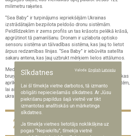
milimetru raķetes.
“Sea Baby” ir turpinājums iepriekšējām Ukrainas
izstrādātajām bezpilota peldošo dronu sistēmām.
Peldlīdzeklim ir zems profils un tas krāsots pelēkā krāsā,
apgrūtinot tā pamanīšanu. Dronam ir uzlabota optisko
sensoru sistēma un tālvadības sistēma, kas ļauj to lietot
ārpus redzamības līnijas. “Sea Baby” ir iebūvēta satelīta
sakaru antena, kas ļauj uzbrukt mērķiem lielos attālumos.
Medijs “Business Insider” iepriekš ziņoja, ka Ukrainas
Valoda:
English
Latviešu
Sīkdatnes
bruņotie spēki sākuši izmantot bezpilota jūras dronus, kas
aprīkoti ar padomju laika R-73 “gaiss – gaiss” tipa raķetēm,
Lai šī tīmekļa vietne darbotos, tā izmanto
lai aizsargātos no krievu okupantu centieniem iznīcināt
obligāti nepieciešamās sīkdatnes. Ar Jūsu
ukraiņu jūras dronus ar kaujas helikopteru palīdzību.
piekrišanu papildus šajā vietnē var tikt
izmantotas analītiskās un mārketinga
sīkdatnes.
bruņojums
ieroči
tehnoloģijas
Ja tīmekļa vietnes lietotājs noklikšķina uz
Ukraina
pogas “Nepiekrītu”, tīmekļa vietnē