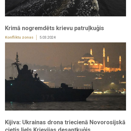
Krimā nogremdēts krievu patruļkuģis
Konfliktu zonas
5.03.2024
Kijiva: Ukrainas drona triecienā Novorosijskā
cietis liels Krievijas desantkuģis