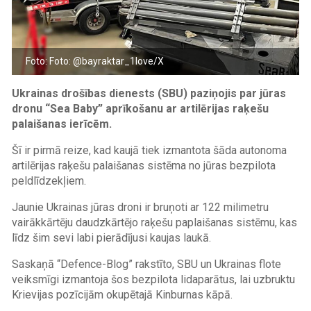
Foto: Foto: @bayraktar_1love/X
Ukrainas drošības dienests (SBU) paziņojis par jūras
dronu “Sea Baby” aprīkošanu ar artilērijas raķešu
palaišanas ierīcēm.
Šī ir pirmā reize, kad kaujā tiek izmantota šāda autonoma
artilērijas raķešu palaišanas sistēma no jūras bezpilota
peldlīdzekļiem.
Jaunie Ukrainas jūras droni ir bruņoti ar 122 milimetru
vairākkārtēju daudzkārtējo raķešu paplaišanas sistēmu, kas
līdz šim sevi labi pierādījusi kaujas laukā.
Saskaņā “Defence-Blog” rakstīto, SBU un Ukrainas flote
veiksmīgi izmantoja šos bezpilota lidaparātus, lai uzbruktu
Krievijas pozīcijām okupētajā Kinburnas kāpā.