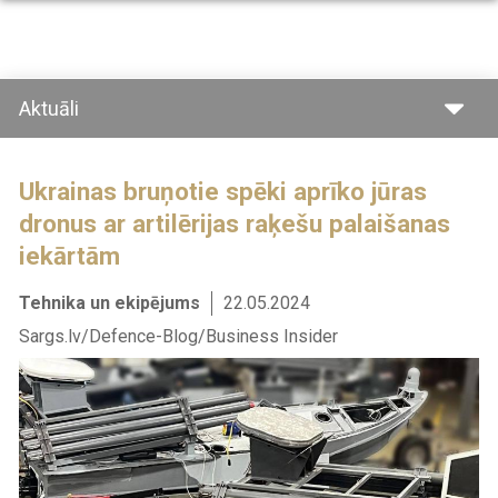
Pārlekt
uz
galveno
saturu
Aktuāli
Ukrainas bruņotie spēki aprīko jūras
dronus ar artilērijas raķešu palaišanas
iekārtām
Tehnika un ekipējums
22.05.2024
Sargs.lv/Defence-Blog/Business Insider