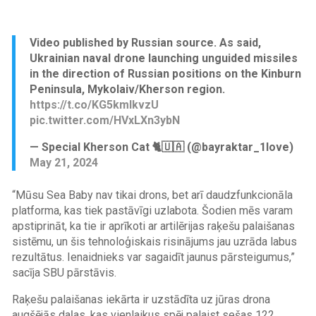
Video published by Russian source. As said,
Ukrainian naval drone launching unguided missiles
in the direction of Russian positions on the Kinburn
Peninsula, Mykolaiv/Kherson region.
https://t.co/KG5kmIkvzU
pic.twitter.com/HVxLXn3ybN
— Special Kherson Cat 🐈🇺🇦 (@bayraktar_1love)
May 21, 2024
“Mūsu Sea Baby nav tikai drons, bet arī daudzfunkcionāla
platforma, kas tiek pastāvīgi uzlabota. Šodien mēs varam
apstiprināt, ka tie ir aprīkoti ar artilērijas raķešu palaišanas
sistēmu, un šis tehnoloģiskais risinājums jau uzrāda labus
rezultātus. Ienaidnieks var sagaidīt jaunus pārsteigumus,”
sacīja SBU pārstāvis.
Raķešu palaišanas iekārta ir uzstādīta uz jūras drona
augšējās daļas, kas vienlaikus spēj palaist sešas 122