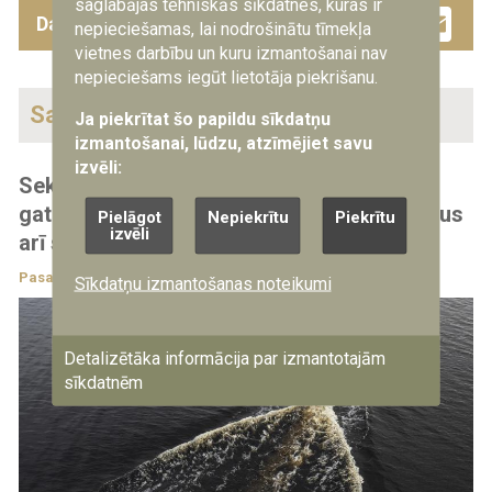
saglabājas tehniskās sīkdatnes, kuras ir
Facebook
Twitter
Drau
Em
Dalies ar šo ziņu
nepieciešamas, lai nodrošinātu tīmekļa
vietnes darbību un kuru izmantošanai nav
nepieciešams iegūt lietotāja piekrišanu.
Saistītās ziņas
Ja piekrītat šo papildu sīkdatņu
izmantošanai, lūdzu, atzīmējiet savu
izvēli:
Sekojot Ukrainas piemēram, Igaunija
gatavojas ieviest jūras bezpilota lidaparātus
Pielāgot
Nepiekrītu
Piekrītu
izvēli
arī savā arsenālā
Pasaulē
12.03.2024
Sīkdatņu izmantošanas noteikumi
Detalizētāka informācija par izmantotajām
sīkdatnēm