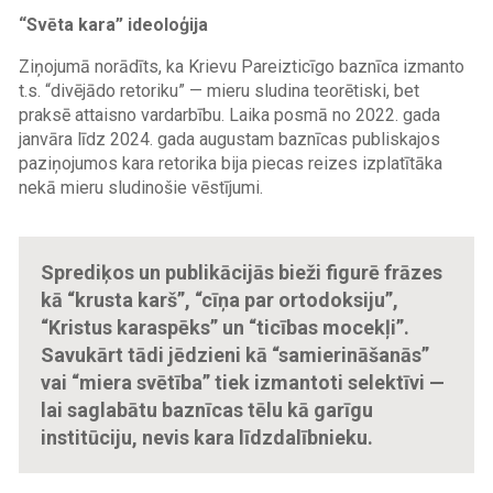
“Svēta kara” ideoloģija
Ziņojumā norādīts, ka Krievu Pareizticīgo baznīca izmanto
t.s. “divējādo retoriku” — mieru sludina teorētiski, bet
praksē attaisno vardarbību. Laika posmā no 2022. gada
janvāra līdz 2024. gada augustam baznīcas publiskajos
paziņojumos kara retorika bija piecas reizes izplatītāka
nekā mieru sludinošie vēstījumi.
Sprediķos un publikācijās bieži figurē frāzes
kā “krusta karš”, “cīņa par ortodoksiju”,
“Kristus karaspēks” un “ticības mocekļi”.
Savukārt tādi jēdzieni kā “samierināšanās”
vai “miera svētība” tiek izmantoti selektīvi —
lai saglabātu baznīcas tēlu kā garīgu
institūciju, nevis kara līdzdalībnieku.