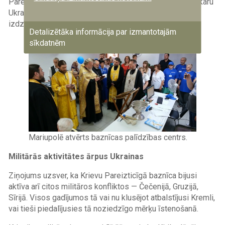
Pareizticīgā baznīca izmanto šo ideoloģiju, lai attēlotu karu
Ukrainā un Sīrijā kā cīņu par pareizticīgās pasaules
izdzīvošanu.
Detalizētāka informācija par izmantotajām
sīkdatnēm
Image
Mariupolē atvērts baznīcas palīdzības centrs.
Militārās aktivitātes ārpus Ukrainas
Ziņojums uzsver, ka Krievu Pareizticīgā baznīca bijusi
aktīva arī citos militāros konfliktos — Čečenijā, Gruzijā,
Sīrijā. Visos gadījumos tā vai nu klusējot atbalstījusi Kremli,
vai tieši piedalījusies tā noziedzīgo mērķu īstenošanā.