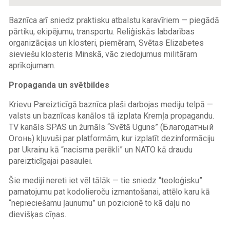
Baznīca arī sniedz praktisku atbalstu karavīriem — piegādā
pārtiku, ekipējumu, transportu. Reliģiskās labdarības
organizācijas un klosteri, piemēram, Svētas Elizabetes
sieviešu klosteris Minskā, vāc ziedojumus militāram
aprīkojumam.
Propaganda un svētbildes
Krievu Pareizticīgā baznīca plaši darbojas mediju telpā —
valsts un baznīcas kanālos tā izplata Kremļa propagandu.
TV kanāls SPAS un žurnāls “Svētā Uguns” (Благодатный
Oгонь) kļuvuši par platformām, kur izplatīt dezinformāciju
par Ukrainu kā “nacisma perēkli” un NATO kā draudu
pareizticīgajai pasaulei.
Šie mediji nereti iet vēl tālāk — tie sniedz “teoloģisku”
pamatojumu pat kodolieroču izmantošanai, attēlo karu kā
“nepieciešamu ļaunumu” un pozicionē to kā daļu no
dievišķas cīņas.