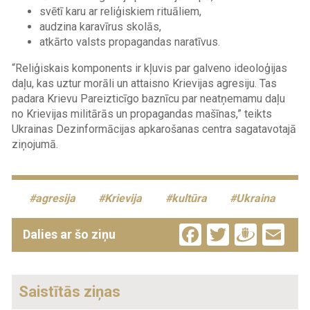
svētī karu ar reliģiskiem rituāliem,
audzina karavīrus skolās,
atkārto valsts propagandas naratīvus.
“Reliģiskais komponents ir kļuvis par galveno ideoloģijas
daļu, kas uztur morāli un attaisno Krievijas agresiju. Tas
padara Krievu Pareizticīgo baznīcu par neatņemamu daļu
no Krievijas militārās un propagandas mašīnas,” teikts
Ukrainas Dezinformācijas apkarošanas centra sagatavotajā
ziņojumā.
agresija
Krievija
kultūra
Ukraina
Facebook
Twitter
Drau
Em
Dalies ar šo ziņu
Saistītās ziņas