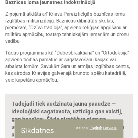
Baznīcas loma jaunatnes indoktrinācijā
Ziņojumā atklāta arī Krievu Pareizticīgās baznīcas loma
izglītības militarizācijā. Baznīcas dibinātās skolas,
piemēram, “Dzīvā tradīcija”, apvieno reliģijas apgūšanu ar
militāru apmācību, tostarp tehniskajām iemaņām un dronu
vadību.
Tādas programmas kā “Debesbraukšana” un “Ortodoksija”
apvieno ticības pamatus ar sagatavošanu kaujas vai
atbalsta lomām. Savukārt Gara un armijas izglītības centrs,
kas atrodas Krievijas galvenajā bruņoto spēku katedrālē,
veic kapelānu apmācību.
Tādējādi tiek audzināta jauna paaudze —
ideoloģiski sagatavota, uzticīga gan valstij,
gan baznīcai. Šāda stratēģija stiprina
sabiedrības noturību pret kritisku domāšanu
Valoda:
English
Latviešu
Sīkdatnes
un sagatavo sabiedrību ilgstošiem