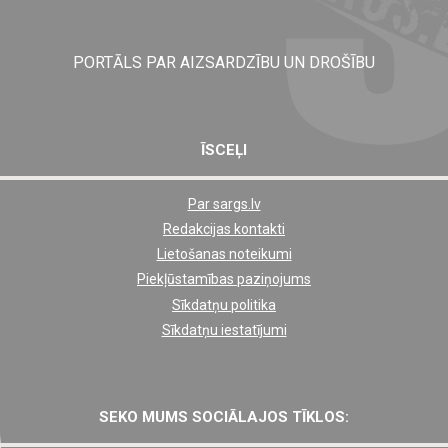
PORTĀLS PAR AIZSARDZĪBU UN DROŠĪBU
ĪSCEĻI
Par sargs.lv
Shortcut
Redakcijas kontakti
footer
Lietošanas noteikumi
links
Piekļūstamības paziņojums
Sīkdatņu politika
Sīkdatņu iestatījumi
SEKO MUMS SOCIĀLAJOS TĪKLOS: