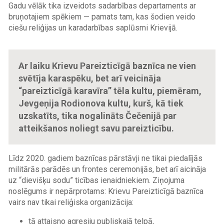
Gadu vēlāk tika izveidots sadarbības departaments ar
bruņotajiem spēkiem — pamats tam, kas šodien veido
ciešu reliģijas un karadarbības saplūsmi Krievijā.
Ar laiku Krievu Pareizticīgā baznīca ne vien
svētīja karaspēku, bet arī veicināja
“pareizticīgā karavīra” tēla kultu, piemēram,
Jevgeņija Rodionova kultu, kurš, kā tiek
uzskatīts, tika nogalināts Čečenijā par
atteikšanos noliegt savu pareizticību.
Līdz 2020. gadiem baznīcas pārstāvji ne tikai piedalījās
militārās parādēs un frontes ceremonijās, bet arī aicināja
uz “dievišķu sodu” ticības ienaidniekiem. Ziņojuma
noslēgums ir nepārprotams: Krievu Pareizticīgā baznīca
vairs nav tikai reliģiska organizācija:
tā attaisno agresiju publiskajā telpā,