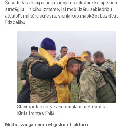
Šo valodas manipulāciju ziņojums raksturo kā apzinātu
stratēģiju — ticību izmanto, lai mobilizētu sabiedrību
atbalstīt militāru agresiju, vienlaikus maskējot baznīcas
līdzdalību.
Image
Stavropoles un Ņevinnomiskas metropolīts
Kirils frontes līnijā.
Militarizācija caur reliģisko struktūru