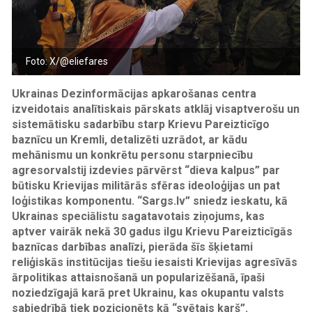
Foto: X/@eliefares
Ukrainas Dezinformācijas apkarošanas centra
izveidotais analītiskais pārskats atklāj visaptverošu un
sistemātisku sadarbību starp Krievu Pareizticīgo
baznīcu un Kremli, detalizēti uzrādot, ar kādu
mehānismu un konkrētu personu starpniecību
agresorvalstij izdevies pārvērst “dieva kalpus” par
būtisku Krievijas militārās sfēras ideoloģijas un pat
loģistikas komponentu. “Sargs.lv” sniedz ieskatu, kā
Ukrainas speciālistu sagatavotais ziņojums, kas
aptver vairāk nekā 30 gadus ilgu Krievu Pareizticīgās
baznīcas darbības analīzi, pierāda šīs šķietami
reliģiskās institūcijas tiešu iesaisti Krievijas agresīvās
ārpolitikas attaisnošanā un popularizēšanā, īpaši
noziedzīgajā karā pret Ukrainu, kas okupantu valsts
sabiedrībā tiek pozicionēts kā “svētais karš”.