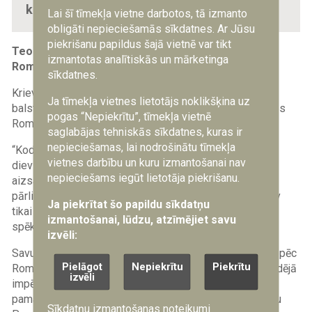
konfliktiem.
Lai šī tīmekļa vietne darbotos, tā izmanto
obligāti nepieciešamās sīkdatnes. Ar Jūsu
piekrišanu papildus šajā vietnē var tikt
Teorētiskie pamati: “Kodolortodoksija” un “Trešā
izmantotas analītiskās un mārketinga
Roma”
sīkdatnes.
Krievu Pareizticīgās baznīcas ideoloģiskais pamats
Ja tīmekļa vietnes lietotājs noklikšķina uz
balstās divos virzienos — “Kodolortodoksijā” un “Trešās
pogas “Nepiekrītu”, tīmekļa vietnē
Romas” koncepcijā.
saglabājas tehniskās sīkdatnes, kuras ir
nepieciešamas, lai nodrošinātu tīmekļa
“Kodolortodoksija” uzskata Krievijas kodolieročus par
vietnes darbību un kuru izmantošanai nav
dievišķu instrumentu — svētu vairogu pareizticības
nepieciešams iegūt lietotāja piekrišanu.
aizsardzībai no “Rietumu pagrimuma”. Saskaņā ar šo
pārliecību kodolieroču uzturēšana valsts bruņojumā nav
Ja piekrītat šo papildu sīkdatņu
tikai stratēģisks solis, bet garīga prakse un augstāko
izmantošanai, lūdzu, atzīmējiet savu
spēku noteikts liktenis.
izvēli:
Savukārt “Trešās Romas” koncepcija — pieņēmums, ka pēc
Pielāgot
Nepiekrītu
Piekrītu
Romas un Bizantijas impēriju sabrukuma Maskava ir pēdējā
izvēli
impērija un kristietības cietoksnis — tiek izmantota, lai
pamatotu Krievijas ekspansiju kā dievišķu misiju. Krievu
Sīkdatņu izmantošanas noteikumi