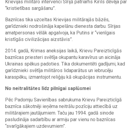
Krievijas militāro intervenci Sīrijā patriarhs Kirils dēvēja par
“kristietības sargāšanu”.
Baznīcas tika uzceltas Krievijas militārajās bāzēs,
garīdznieki nodrošināja kapelānu dienesta darbu. Sīrijas
amatpersonas vēlāk apgalvoja, ka Putins ir “vienīgais
kristīgās civilizācijas aizstāvis”.
2014. gadā, Krimas aneksijas laikā, Krievu Pareizticīgās
baznīcas priesteri svētīja okupantu karavīrus un aicināja
Ukrainas spēkus padoties. Tika dokumentēti gadījumi, kad
garīdznieki svētīja militāros lidaparātus un iebrucēju
karaspēku, izmantojot reliģiju kā okupācijas instrumentu.
No neitralitātes līdz pilnīgai saplūsmei
Pēc Padomju Savienības sabrukuma Krievu Pareizticīgā
baznīca sākotnēji ieņēma neitrālu pozīciju attiecībā uz
militārajiem jautājumiem. Taču jau 1994. gadā sinode
pasludināja sadarbību ar armiju par vienu no baznīcas
“svarīgākajiem uzdevumiem”.