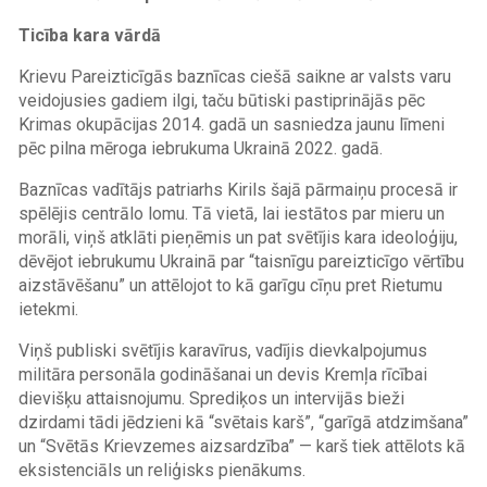
Ticība kara vārdā
Krievu Pareizticīgās baznīcas ciešā saikne ar valsts varu
veidojusies gadiem ilgi, taču būtiski pastiprinājās pēc
Krimas okupācijas 2014. gadā un sasniedza jaunu līmeni
pēc pilna mēroga iebrukuma Ukrainā 2022. gadā.
Baznīcas vadītājs patriarhs Kirils šajā pārmaiņu procesā ir
spēlējis centrālo lomu. Tā vietā, lai iestātos par mieru un
morāli, viņš atklāti pieņēmis un pat svētījis kara ideoloģiju,
dēvējot iebrukumu Ukrainā par “taisnīgu pareizticīgo vērtību
aizstāvēšanu” un attēlojot to kā garīgu cīņu pret Rietumu
ietekmi.
Viņš publiski svētījis karavīrus, vadījis dievkalpojumus
militāra personāla godināšanai un devis Kremļa rīcībai
dievišķu attaisnojumu. Sprediķos un intervijās bieži
dzirdami tādi jēdzieni kā “svētais karš”, “garīgā atdzimšana”
un “Svētās Krievzemes aizsardzība” — karš tiek attēlots kā
eksistenciāls un reliģisks pienākums.