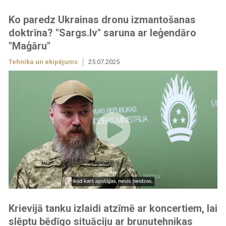
Ko paredz Ukrainas dronu izmantošanas
doktrīna? "Sargs.lv" saruna ar leģendāro
"Maģāru"
Tehnika un ekipējums
25.07.2025
Krievijā tanku izlaidi atzīmē ar koncertiem, lai
slēptu bēdīgo situāciju ar bruņutehnikas