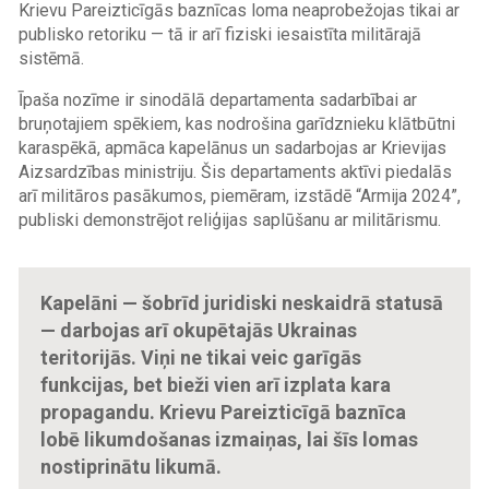
Krievu Pareizticīgās baznīcas loma neaprobežojas tikai ar
publisko retoriku — tā ir arī fiziski iesaistīta militārajā
sistēmā.
Īpaša nozīme ir sinodālā departamenta sadarbībai ar
bruņotajiem spēkiem, kas nodrošina garīdznieku klātbūtni
karaspēkā, apmāca kapelānus un sadarbojas ar Krievijas
Aizsardzības ministriju. Šis departaments aktīvi piedalās
arī militāros pasākumos, piemēram, izstādē “Armija 2024”,
publiski demonstrējot reliģijas saplūšanu ar militārismu.
Kapelāni — šobrīd juridiski neskaidrā statusā
— darbojas arī okupētajās Ukrainas
teritorijās. Viņi ne tikai veic garīgās
funkcijas, bet bieži vien arī izplata kara
propagandu. Krievu Pareizticīgā baznīca
lobē likumdošanas izmaiņas, lai šīs lomas
nostiprinātu likumā.