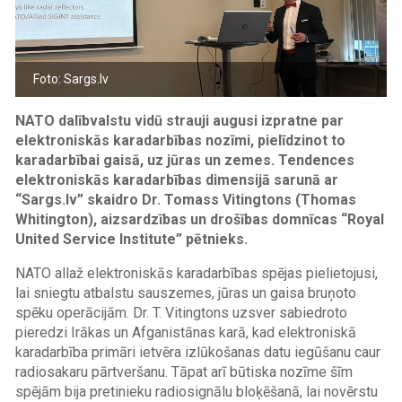
Foto: Sargs.lv
NATO dalībvalstu vidū strauji augusi izpratne par
elektroniskās karadarbības nozīmi, pielīdzinot to
karadarbībai gaisā, uz jūras un zemes. Tendences
elektroniskās karadarbības dimensijā sarunā ar
“Sargs.lv” skaidro Dr. Tomass Vitingtons (Thomas
Whitington), aizsardzības un drošības domnīcas “Royal
United Service Institute” pētnieks.
NATO allaž elektroniskās karadarbības spējas pielietojusi,
lai sniegtu atbalstu sauszemes, jūras un gaisa bruņoto
spēku operācijām. Dr. T. Vitingtons uzsver sabiedroto
pieredzi Irākas un Afganistānas karā, kad elektroniskā
karadarbība primāri ietvēra izlūkošanas datu iegūšanu caur
radiosakaru pārtveršanu. Tāpat arī būtiska nozīme šīm
spējām bija pretinieku radiosignālu bloķēšanā, lai novērstu