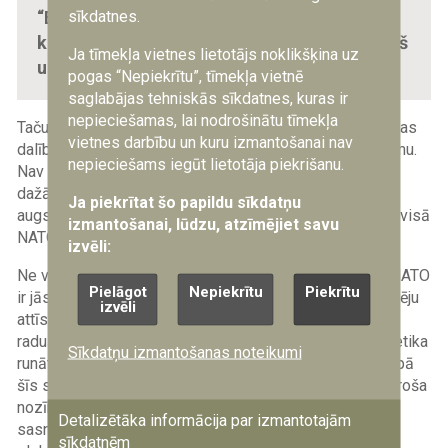
sīkdatnes.
“Es domāju, ka Baltijas valstis varētu daudz
ko pamācīt pārējām NATO dalībvalstīm,” viņš
Ja tīmekļa vietnes lietotājs noklikšķina uz
uzsver.
pogas “Nepiekrītu”, tīmekļa vietnē
saglabājas tehniskās sīkdatnes, kuras ir
nepieciešamas, lai nodrošinātu tīmekļa
Taču šo spēju apjoms ir jāvērtē kopējā kontekstā ar katras
vietnes darbību un kuru izmantošanai nav
dalībvalsts spējām, analizējot NATO kā vienotu veselumu.
nepieciešams iegūt lietotāja piekrišanu.
Nav vērts pievērst tik lielu uzmanību atšķirībām starp
dažādām dalībvalstīm. Būtiski ir veidot pēc iespējas
Ja piekrītat šo papildu sīkdatņu
augstāku vienotu standartu šīs karadarbības dimensijā visā
izmantošanai, lūdzu, atzīmējiet savu
NATO ietvarā.
izvēli:
Ne visas dalībvalstis var būt izcilas visās jomās, bet NATO
Pielāgot
Nepiekrītu
Piekrītu
ir jāspēj nodrošināt, ka dalībvalstu vidū ir paritāte šo spēju
izvēli
attīstībā, nosakot standartus. Viņaprāt, izaicinājumi
radušies, jo vairāku gadu garumā par šīm problēmām netika
Sīkdatņu izmantošanas noteikumi
runāts, turklāt elektroniskās karadarbības kopienu starpā
šīs sarunas ierobežo valstu noslēpumi. Šajā jomā izšķiroša
nozīme ir regulārai ideju un viedokļu apmaiņai, tādējādi
Detalizētāka informācija par izmantotajām
sasniedzot pēc iespējas augstākus rezultātus kopējā
sīkdatnēm