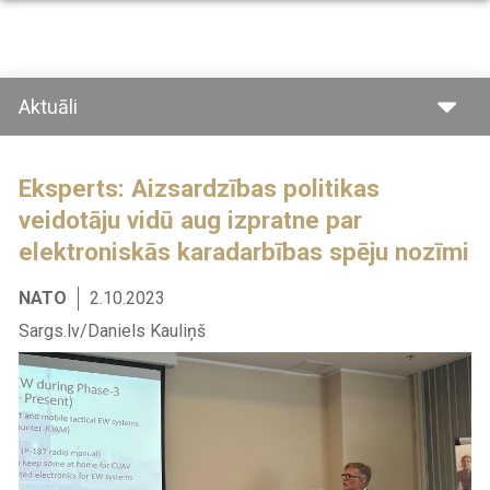
Pārlekt
uz
galveno
saturu
Aktuāli
Eksperts: Aizsardzības politikas
veidotāju vidū aug izpratne par
elektroniskās karadarbības spēju nozīmi
NATO
2.10.2023
Sargs.lv/Daniels Kauliņš