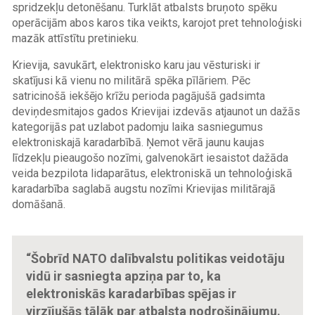
spridzekļu detonēšanu. Turklāt atbalsts bruņoto spēku
operācijām abos karos tika veikts, karojot pret tehnoloģiski
mazāk attīstītu pretinieku.
Krievija, savukārt, elektronisko karu jau vēsturiski ir
skatījusi kā vienu no militārā spēka pīlāriem. Pēc
satricinošā iekšējo krīžu perioda pagājušā gadsimta
deviņdesmitajos gados Krievijai izdevās atjaunot un dažās
kategorijās pat uzlabot padomju laika sasniegumus
elektroniskajā karadarbībā. Ņemot vērā jaunu kaujas
līdzekļu pieaugošo nozīmi, galvenokārt iesaistot dažāda
veida bezpilota lidaparātus, elektroniskā un tehnoloģiskā
karadarbība saglabā augstu nozīmi Krievijas militārajā
domāšanā.
“Šobrīd NATO dalībvalstu politikas veidotāju
vidū ir sasniegta apziņa par to, ka
elektroniskās karadarbības spējas ir
virzījušās tālāk par atbalsta nodrošinājumu.