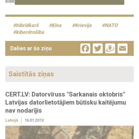
elektroniskās karadarbības spēju līmenī.
hibrīdkarš
Ķīna
Krievija
NATO
kiberdrošība
Facebook
Twitter
Drau
Em
Dalies ar šo ziņu
Saistītās ziņas
CERT.LV: Datorvīruss "Sarkanais oktobris"
Latvijas datorlietotājiem būtisku kaitējumu
nav nodarījis
Latvijā
16.01.2013