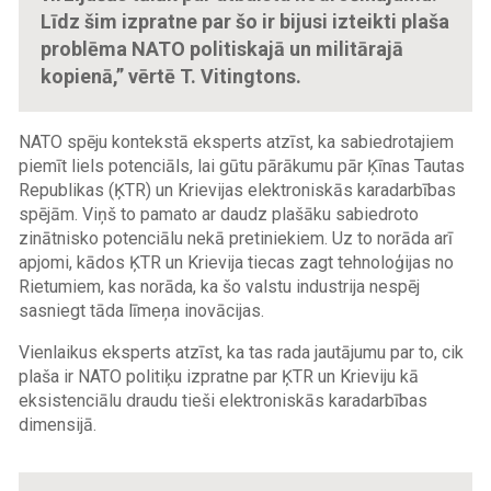
Līdz šim izpratne par šo ir bijusi izteikti plaša
problēma NATO politiskajā un militārajā
kopienā,” vērtē T. Vitingtons.
NATO spēju kontekstā eksperts atzīst, ka sabiedrotajiem
piemīt liels potenciāls, lai gūtu pārākumu pār Ķīnas Tautas
Republikas (ĶTR) un Krievijas elektroniskās karadarbības
spējām. Viņš to pamato ar daudz plašāku sabiedroto
zinātnisko potenciālu nekā pretiniekiem. Uz to norāda arī
apjomi, kādos ĶTR un Krievija tiecas zagt tehnoloģijas no
Rietumiem, kas norāda, ka šo valstu industrija nespēj
sasniegt tāda līmeņa inovācijas.
Vienlaikus eksperts atzīst, ka tas rada jautājumu par to, cik
plaša ir NATO politiķu izpratne par ĶTR un Krieviju kā
eksistenciālu draudu tieši elektroniskās karadarbības
dimensijā.