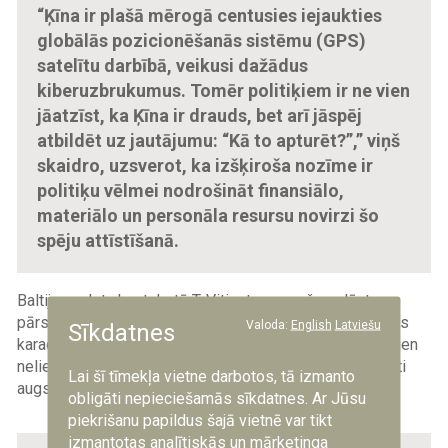
“Ķīna ir plašā mērogā centusies iejaukties
globālās pozicionēšanās sistēmu (GPS)
satelītu darbībā, veikusi dažādus
kiberuzbrukumus. Tomēr politiķiem ir ne vien
jāatzīst, ka Ķīna ir drauds, bet arī jāspēj
atbildēt uz jautājumu: “Kā to apturēt?”,” viņš
skaidro, uzsverot, ka izšķiroša nozīme ir
politiķu vēlmei nodrošināt finansiālo,
materiālo un personāla resursu novirzi šo
spēju attīstīšanā.
Baltijas valstu kontekstā T. Vitingtons pauž neslēptu
pārsteigumu par visu trīs valstu sniegumu elektroniskās
Valoda:
English
Latviešu
Sīkdatnes
karadarbības jomā. Viņaprāt, NATO dalībvalstu vidū ir vien
neliels skaits valstu, kas spētu noturēties pret konstanti
Lai šī tīmekļa vietne darbotos, tā izmanto
augsta līmeņa elektroniskās karadarbības draudiem.
obligāti nepieciešamās sīkdatnes. Ar Jūsu
piekrišanu papildus šajā vietnē var tikt
izmantotas analītiskās un mārketinga