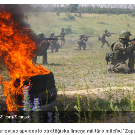
SS.com/Scanpix
tkrievijas apvienoto stratēģiska līmeņa militāro mācību "Zap