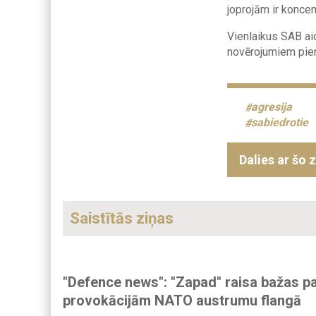
joprojām ir koncen
Vienlaikus SAB ai
novērojumiem pier
agresija
sabiedrotie
Dalies ar šo 
Saistītās ziņas
"Defence news": "Zapad" raisa bažas p
provokācijām NATO austrumu flangā