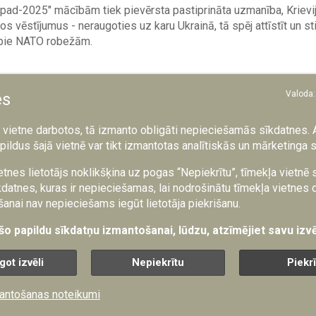
apad-2025" mācībām tiek pievērsta pastiprināta uzmanība, Krievij
kos vēstījumus - neraugoties uz karu Ukrainā, tā spēj attīstīt un st
i pie NATO robežām.
 lielāku stratēģisko nozīmi, Krievija un Baltkrievija mā
Valoda:
es
centē uzdevumus ar taktiskajiem kodolieročiem, kā a
a vietne darbotos, tā izmanto obligāti nepieciešamās sīkdatnes. 
ro tehniku. Šādu vēstījumu primārā mērķauditorija ir Ri
pildus šajā vietnē var tikt izmantotas analītiskās un mārketinga 
ru signālu par Krievijas apjomīgajām militārajām spējā
 secinājis SAB.
etnes lietotājs noklikšķina uz pogas “Nepiekrītu”, tīmekļa vietnē
datnes, kuras ir nepieciešamas, lai nodrošinātu tīmekļa vietnes 
anai nav nepieciešams iegūt lietotāja piekrišanu.
cības iezīmē arī citu Krievijas un jo īpaši Baltkrievijas stratēģi
stis ilustrē sevi kā atbildīgas un pragmatiskas kaimiņvalstis, k
 šo papildu sīkdatņu izmantošanai, lūdzu, atzīmējiet savu izvē
tu radītajiem draudiem, secinājis SAB.
got izvēli
Nepiekrītu
Piekr
tkrievijas amatpersonas paziņoja par mācību pārcelšanu no Baltkr
Baltkrievijas teritorijā un mācību apmēra samazināšanu - oficiāl
antošanas noteikumi
alīsies mazāk nekā 13 000 dalībnieku.