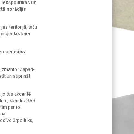
iekšpolitikas un
tā norādījis
s teritorijā, taču
eņingradas kara
a operācijas,
s izmanto "Zapad-
tīt un stiprināt
 jo tas akcentē
turu, skaidro SAB.
tīm par to
ina
sīvo ārpolitiku,