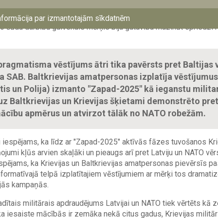
zziņoja, ka, neraugoties uz samazināto mācību apmēru, tā joprojām 
ērotājus, tostarp no Baltijas valstīm, piedalīties mācībās. Saskaņ
nformācija par izmantotajām sīkdatnēm
o šādu darbību galvenais mērķis bija gatavība mazināt spriedzi 
ragmatisma vēstījums ātri tika pavērsts pret Baltijas 
da SAB. Baltkrievijas amatpersonas izplatīja vēstījumu
stis un Polija) izmanto "Zapad-2025" kā ieganstu militar
uz Baltkrievijas un Krievijas šķietami demonstrēto pr
ācību apmērus un atvirzot tālāk no NATO robežām.
i iespējams, ka līdz ar "Zapad-2025" aktīvās fāzes tuvošanos Kri
ņojumi kļūs arvien skaļāki un pieaugs arī pret Latviju un NATO vē
spējams, ka Krievijas un Baltkrievijas amatpersonas pievērsīs pa
ormatīvajā telpā izplatītajiem vēstījumiem ar mērķi tos dramatiz
ajās kampaņās.
ītais militārais apdraudējums Latvijai un NATO tiek vērtēts kā z
ska iesaiste mācībās ir zemāka nekā citus gadus, Krievijas militār