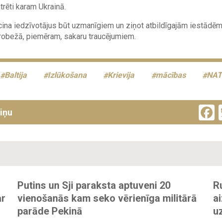
trēti karam Ukrainā.
cina iedzīvotājus būt uzmanīgiem un ziņot atbildīgajām iestādē
obežā, piemēram, sakaru traucējumiem.
Baltija
Izlūkošana
Krievija
mācības
NA
ziņu
Putins un Sji paraksta aptuveni 20
R
ar
vienošanās kam seko vērienīga militārā
ai
parāde Pekinā
u