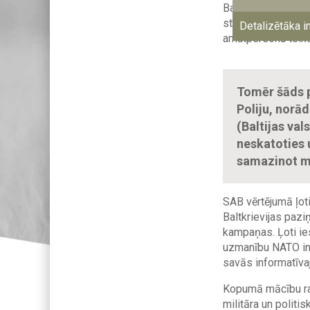
Baltkrievija arī i
starptautiskos nov
Detalizētāka i
amatpersonu teikt
Tomēr šāds p
Poliju, norā
(Baltijas val
neskatoties 
samazinot m
SAB vērtējumā ļot
Baltkrievijas pazi
kampaņas. Ļoti ie
uzmanību NATO inf
savās informatīv
Kopumā mācību rad
militāra un politi