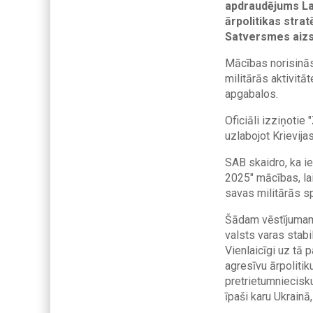
apdraudējums Lat
ārpolitikas stra
Satversmes aizsa
Mācības norisināsi
militārās aktivit
apgabalos.
Oficiāli izziņoti
uzlabojot Krievija
SAB skaidro, ka ie
2025" mācības, lai 
savas militārās sp
Šādam vēstījumam i
valsts varas stab
Vienlaicīgi uz tā
agresīvu ārpolitik
pretrietumniecisku
īpaši karu Ukrainā