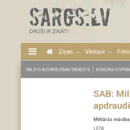
Pārlekt
uz
galveno
saturu
Ziņas
Vēsture
Foto
Main
navigation
VALSTS AIZSARDZĪBAS DIENESTS
ROBEŽAS STIPRI
Tags
menu
SAB: Mil
apdraudē
Militārās mācība
LETA