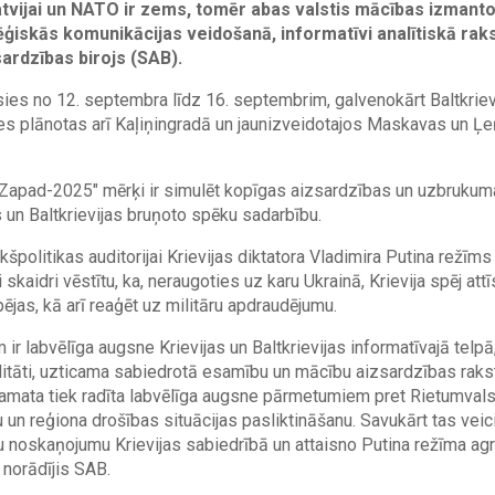
vijai un NATO ir zems, tomēr abas valstis mācības izmanto 
tēģiskās komunikācijas veidošanā, informatīvi analītiskā raks
rdzības birojs (SAB).
es no 12. septembra līdz 16. septembrim, galvenokārt Baltkrievija
ātes plānotas arī Kaļiņingradā un jaunizveidotajos Maskavas un Ļ
e "Zapad-2025" mērķi ir simulēt kopīgas aizsardzības un uzbrukum
s un Baltkrievijas bruņoto spēku sadarbību.
kšpolitikas auditorijai Krievijas diktatora Vladimira Putina režīm
skaidri vēstītu, ka, neraugoties uz karu Ukrainā, Krievija spēj attīs
ējas, kā arī reaģēt uz militāru apdraudējumu.
r labvēlīga augsne Krievijas un Baltkrievijas informatīvajā telpā,
ilitāti, uzticama sabiedrotā esamību un mācību aizsardzības raks
 pamata tiek radīta labvēlīga augsne pārmetumiem pret Rietumvals
u un reģiona drošības situācijas pasliktināšanu. Savukārt tas veic
 noskaņojumu Krievijas sabiedrībā un attaisno Putina režīma agre
, norādījis SAB.