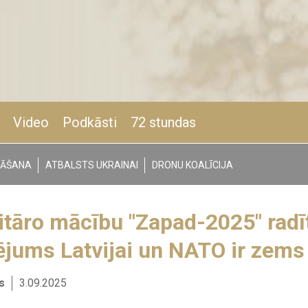
Video
Podkāsti
72 stundas
NĀŠANA
ATBALSTS UKRAINAI
DRONU KOALĪCIJA
itāro mācību "Zapad-2025" radī
jums Latvijai un NATO ir zems
s
3.09.2025