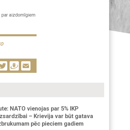
m par aizdomīgiem
TO
Facebook
Twitter
Draugiem
Email
ute: NATO vienojas par 5% IKP
zsardzībai – Krievija var būt gatava
zbrukumam pēc pieciem gadiem