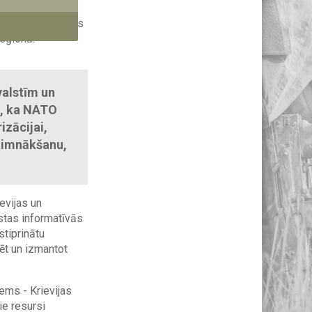
aicina
ā ar Baltkrievijas
reģionā.
valstīm un
s, ka NATO
izācijai,
etimnākšanu,
evijas un
rstas informatīvās
stiprinātu
ēt un izmantot
ems - Krievijas
ie resursi