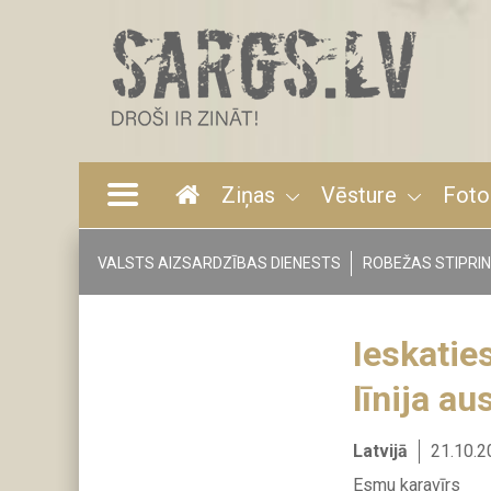
Pārlekt
uz
galveno
saturu
Ziņas
Vēsture
Foto
Main
navigation
VALSTS AIZSARDZĪBAS DIENESTS
ROBEŽAS STIPRI
Tags
menu
Ieskatie
līnija a
Latvijā
21.10.2
Esmu karavīrs