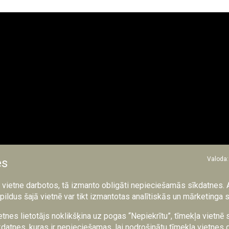
Valoda:
es
a vietne darbotos, tā izmanto obligāti nepieciešamās sīkdatnes. 
pildus šajā vietnē var tikt izmantotas analītiskās un mārketinga 
etnes lietotājs noklikšķina uz pogas “Nepiekrītu”, tīmekļa vietnē
bas līnija nav tikai mūsu reģiona projekts - tā ir NATO austrumu f
datnes, kuras ir nepieciešamas, lai nodrošinātu tīmekļa vietnes 