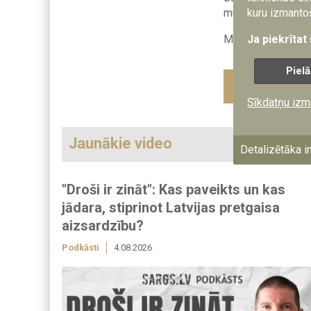
mugurkauls, pared
kuru izmantoš
Mēs turpinām šķēr
Ja piekrītat
Pielā
Dalies ar šo 
Sīkdatņu izm
Jaunākie video
Detalizētāka i
"Droši ir zināt": Kas paveikts un kas
jādara, stiprinot Latvijas pretgaisa
aizsardzību?
Podkāsti
4.08.2026