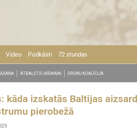
Video
Podkāsti
72 stundas
NĀŠANA
ATBALSTS UKRAINAI
DRONU KOALĪCIJA
s: kāda izskatās Baltijas aizsar
ustrumu pierobežā
025