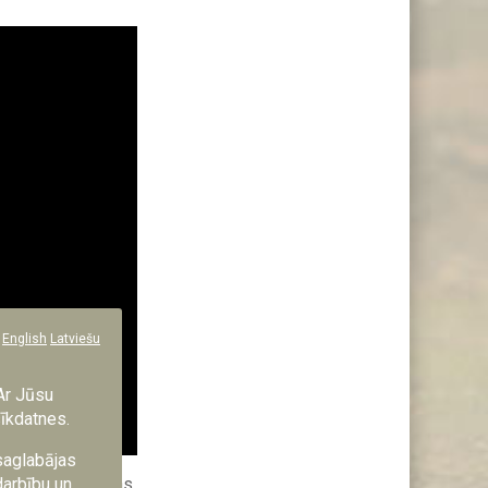
English
Latviešu
Ar Jūsu
sīkdatnes.
 saglabājas
langa aizsardzības
darbību un