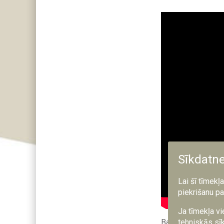
Sīkdatn
Lai šī tīmekļ
piekrišanu pa
Ja tīmekļa vi
Baltijas aizsardzī
tehniskās sīk