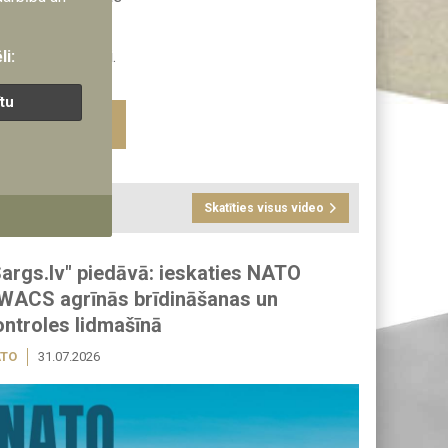
rdzību.
sts robežsardzei.
li:
ītu
Facebook
Twitter
Draugiem
Email
Skatīties visus video
Sargs.lv" piedāvā: ieskaties NATO
WACS agrīnās brīdināšanas un
ontroles lidmašīnā
TO
31.07.2026