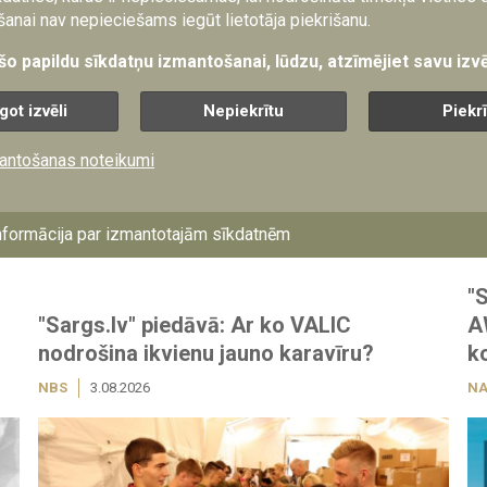
zot gan šķēršļus, gan robežjoslas, gan iekšzemes dziļuma aizsa
anai nav nepieciešams iegūt lietotāja piekrišanu.
šļu izvēršanu austrumu robežas joslā un atbalsta sniegšanu Val
 šo papildu sīkdatņu izmantošanai, lūdzu, atzīmējiet savu izvē
got izvēli
Nepiekrītu
Piekr
ziņu
antošanas noteikumi
nformācija par izmantotajām sīkdatnēm
"
"Sargs.lv" piedāvā: Ar ko VALIC
A
nodrošina ikvienu jauno karavīru?
k
NBS
3.08.2026
NA