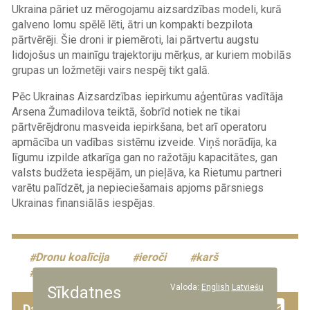
Ukraina pāriet uz mērogojamu aizsardzības modeli, kurā
galveno lomu spēlē lēti, ātri un kompakti bezpilota
pārtvērēji. Šie droni ir piemēroti, lai pārtvertu augstu
lidojošus un mainīgu trajektoriju mērķus, ar kuriem mobilās
grupas un ložmetēji vairs nespēj tikt galā.
Pēc Ukrainas Aizsardzības iepirkumu aģentūras vadītāja
Arsena Žumadilova teiktā, šobrīd notiek ne tikai
pārtvērējdronu masveida iepirkšana, bet arī operatoru
apmācība un vadības sistēmu izveide. Viņš norādīja, ka
līgumu izpilde atkarīga gan no ražotāju kapacitātes, gan
valsts budžeta iespējām, un pieļāva, ka Rietumu partneri
varētu palīdzēt, ja nepieciešamais apjoms pārsniegs
Ukrainas finansiālās iespējas.
Dronu koalīcija
ieroči
karš
Krievija
militārs konflikts
Ukraina
Valoda:
English
Latviešu
Sīkdatnes
Facebook
Twitter
Drau
Em
Dalies ar šo ziņu