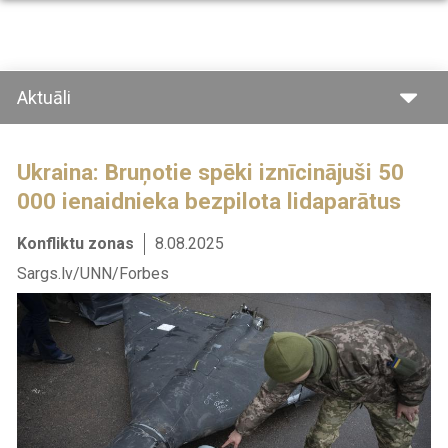
Pārlekt
uz
galveno
saturu
Aktuāli
Ukraina: Bruņotie spēki iznīcinājuši 50
000 ienaidnieka bezpilota lidaparātus
Konfliktu zonas
8.08.2025
Sargs.lv/UNN/Forbes