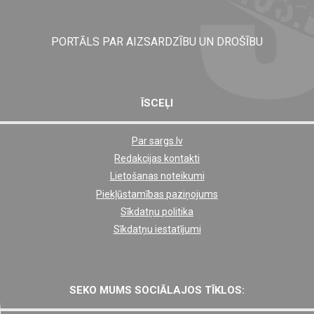
PORTĀLS PAR AIZSARDZĪBU UN DROŠĪBU
ĪSCEĻI
Par sargs.lv
Shortcut
Redakcijas kontakti
footer
Lietošanas noteikumi
links
Piekļūstamības paziņojums
Sīkdatņu politika
Sīkdatņu iestatījumi
SEKO MUMS SOCIĀLAJOS TĪKLOS: