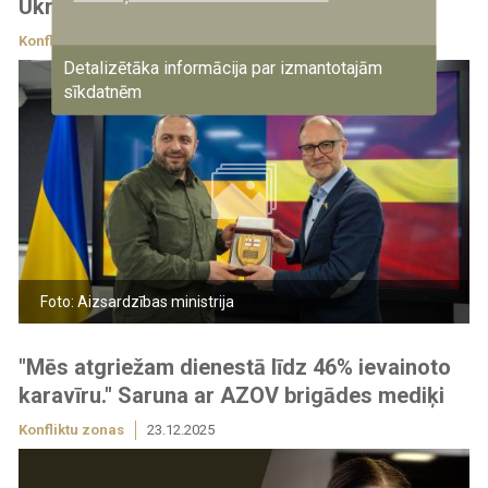
Ukrainā
Konfliktu zonas
14.12.2023
Detalizētāka informācija par izmantotajām
sīkdatnēm
Foto: Aizsardzības ministrija
"Mēs atgriežam dienestā līdz 46% ievainoto
karavīru." Saruna ar AZOV brigādes mediķi
Konfliktu zonas
23.12.2025