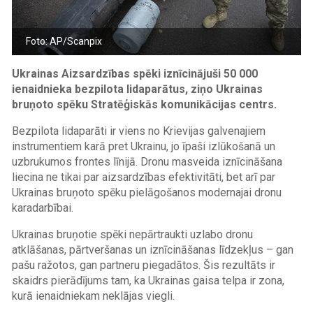
Foto: AP/Scanpix
Ukrainas Aizsardzības spēki iznīcinājuši 50 000
ienaidnieka bezpilota lidaparātus, ziņo Ukrainas
bruņoto spēku Stratēģiskās komunikācijas centrs.
Bezpilota lidaparāti ir viens no Krievijas galvenajiem
instrumentiem karā pret Ukrainu, jo īpaši izlūkošanā un
uzbrukumos frontes līnijā. Dronu masveida iznīcināšana
liecina ne tikai par aizsardzības efektivitāti, bet arī par
Ukrainas bruņoto spēku pielāgošanos modernajai dronu
karadarbībai.
Ukrainas bruņotie spēki nepārtraukti uzlabo dronu
atklāšanas, pārtveršanas un iznīcināšanas līdzekļus – gan
pašu ražotos, gan partneru piegadātos. Šis rezultāts ir
skaidrs pierādījums tam, ka Ukrainas gaisa telpa ir zona,
kurā ienaidniekam neklājas viegli.