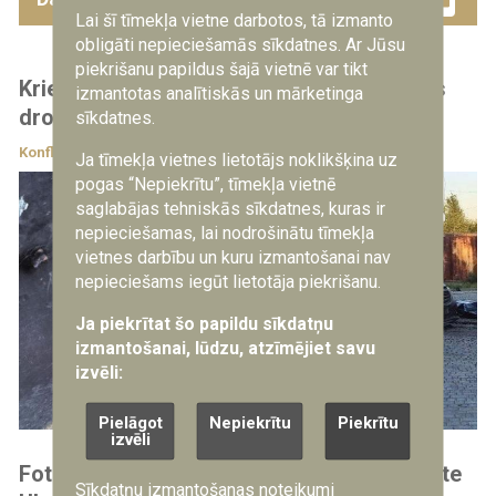
Lai šī tīmekļa vietne darbotos, tā izmanto
obligāti nepieciešamās sīkdatnes. Ar Jūsu
piekrišanu papildus šajā vietnē var tikt
Krievijā automašīnas sprādzienā ievainots
izmantotas analītiskās un mārketinga
dronu ražošanas uzņēmuma vadītājs
sīkdatnes.
Konfliktu zonas
5.08.2026
Ja tīmekļa vietnes lietotājs noklikšķina uz
pogas “Nepiekrītu”, tīmekļa vietnē
saglabājas tehniskās sīkdatnes, kuras ir
nepieciešamas, lai nodrošinātu tīmekļa
vietnes darbību un kuru izmantošanai nav
nepieciešams iegūt lietotāja piekrišanu.
Ja piekrītat šo papildu sīkdatņu
izmantošanai, lūdzu, atzīmējiet savu
izvēli:
Pielāgot
Nepiekrītu
Piekrītu
izvēli
Foto: aizsardzības ministra A. Sprūda vizīte
Sīkdatņu izmantošanas noteikumi