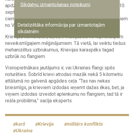
Sīkdatņu izmantošanas noteikumi
apdzīvotajām vietām. Krievijas Aizsardzības ministrija 10.
septembrī paziņoja, ka tās spēki ir ieņēmuši Vodiānas
ciemu, kas atrodas tikai 6 kilometrus uz ziemeļaustrumiem
Detalizētāka informācija par izmantotajām
no Vuhledaras.
sīkdatnēm
Krievijas komandieri, šķiet, ir mācījušies no iepriekšējiem
neveiksmīgajiem mēģinājumiem. Tā vietā, lai veiktu tiešus
mehanizētus uzbrukumus, Krievijas karaspēks tagad
uzbrūk no flangiem.
Visnopietnākais jautājums ir, vai Ukrainas flangi spēs
noturēties. Šobrīd krievi atrodas mazāk nekā 5 kilometru
attālumā no galvenā apgādes ceļa. “Tas nav nekas
briesmīgs, ja krieviem izdodas ieņemt dažas ēkas, bet, ja
viņiem izdodas izveidot aplenkumu no flangiem, tad tā ir
reāla problēma,” sacīja eksperts.
karš
Krievija
militārs konflikts
Ukraina