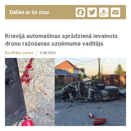
Facebook
Twitter
Drau
Em
Dalies ar šo ziņu
Krievijā automašīnas sprādzienā ievainots
dronu ražošanas uzņēmuma vadītājs
Konfliktu zonas
5.08.2026