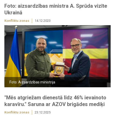
Foto: aizsardzības ministra A. Sprūda vizīte
Ukrainā
Konfliktu zonas
14.12.2023
Foto: Aizsardzības ministrija
"Mēs atgriežam dienestā līdz 46% ievainoto
karavīru." Saruna ar AZOV brigādes mediķi
Konfliktu zonas
23.12.2025