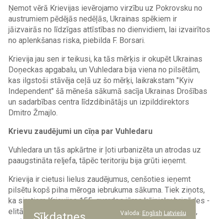
Ņemot vērā Krievijas ievērojamo virzību uz Pokrovsku no
austrumiem pēdējās nedēļās, Ukrainas spēkiem ir
jāizvairās no līdzīgas attīstības no dienvidiem, lai izvairītos
no aplenkšanas riska, piebilda F. Borsari.
Krievija jau sen ir teikusi, ka tās mērķis ir okupēt Ukrainas
Doņeckas apgabalu, un Vuhledara bija viena no pilsētām,
kas ilgstoši stāvēja ceļā uz šo mērķi, laikrakstam "Kyiv
Independent" šā mēneša sākumā sacīja Ukrainas Drošības
un sadarbības centra līdzdibinātājs un izpilddirektors
Dmitro Žmajlo.
Krievu zaudējumi un cīņa par Vuhledaru
Vuhledara un tās apkārtne ir ļoti urbanizēta un atrodas uz
paaugstināta reljefa, tāpēc teritoriju bija grūti ieņemt.
Krievija ir cietusi lielus zaudējumus, cenšoties ieņemt
pilsētu kopš pilna mēroga iebrukuma sākuma. Tiek ziņots,
ka simtiem Krievijas 155. gvardes jūras kājnieku brigādes -
elitāras jūras kājnieku vienības - karavīru tika nogalināti,
Valoda:
English
Latviešu
Sīkdatnes