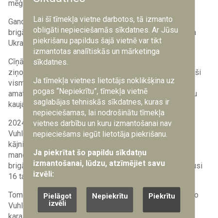
mēģinot ieņemt pilsētu 2023. gada janvārī un februārī.
Lai šī tīmekļa vietne darbotos, tā izmanto
Gandrīz visi Krievijas karavīri no 5000 cilvēku lielās
obligāti nepieciešamās sīkdatnes. Ar Jūsu
brigādes tika nogalināti, ievainoti vai sagūstīti, paziņoja
piekrišanu papildus šajā vietnē var tikt
Ukrainas militārie spēki.
izmantotas analītiskās un mārketinga
Cīņām turpinoties martā, laikraksts “New York Times”
sīkdatnes.
ziņoja, ka Ukrainas spēki Vuhledaras apkaimē iznīcinājuši
Ja tīmekļa vietnes lietotājs noklikšķina uz
vismaz 130 tankus un bruņumašīnas. Ukrainas
pogas “Nepiekrītu”, tīmekļa vietnē
amatpersonas paziņoja, ka tā bija “līdz šim lielākā tanku
saglabājas tehniskās sīkdatnes, kuras ir
kauja karā un graujoša neveiksme krieviem”.
nepieciešamas, lai nodrošinātu tīmekļa
2024. gada jūnijā Krievijas karaspēks mēģināja uzsākt
vietnes darbību un kuru izmantošanai nav
Vuhledaras uzbrukumu, izmantojot ne tikai tankus un
nepieciešams iegūt lietotāja piekrišanu.
kājnieku kaujas mašīnas, bet arī motociklus, lai ātri
Ja piekrītat šo papildu sīkdatņu
manevrētu sarežģītajā apvidū. Ukrainas 72. mehanizētā
izmantošanai, lūdzu, atzīmējiet savu
brigāde atvairīja uzbrukumu un apgalvoja, ka ir iznīcinājusi
izvēli:
16 tankus, 34 kaujas mašīnas un 19 motociklus.
Tomēr septembra sākumā Krievijas karaspēks netālu no
Pielāgot
Nepiekrītu
Piekrītu
izvēli
Vuhledaras veica vairākus pretuzbrukumus. Krievijas
karaspēks guva panākumus pie Hirņikas un Ukrainskas