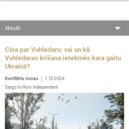
Pārlekt
uz
galveno
saturu
Aktuāli
Cīņa par Vuhledaru: vai un kā
Vuhledaras krišana ietekmēs kara gaitu
Ukrainā?
Konfliktu zonas
1.10.2024
Sargs.lv/Kyiv Independent