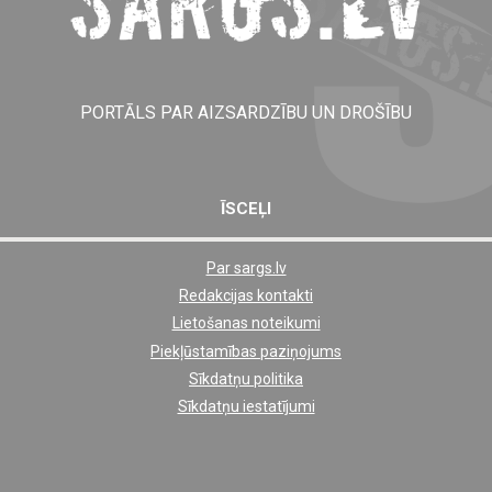
PORTĀLS PAR AIZSARDZĪBU UN DROŠĪBU
ĪSCEĻI
Par sargs.lv
Shortcut
Redakcijas kontakti
footer
Lietošanas noteikumi
links
Piekļūstamības paziņojums
Sīkdatņu politika
Sīkdatņu iestatījumi