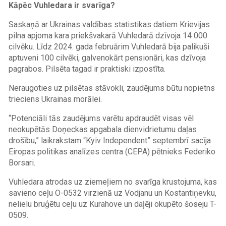
Kāpēc Vuhledara ir svarīga?
Saskaņā ar Ukrainas valdības statistikas datiem Krievijas
pilna apjoma kara priekšvakarā Vuhledarā dzīvoja 14 000
cilvēku. Līdz 2024. gada februārim Vuhledarā bija palikuši
aptuveni 100 cilvēki, galvenokārt pensionāri, kas dzīvoja
pagrabos. Pilsēta tagad ir praktiski izpostīta.
Neraugoties uz pilsētas stāvokli, zaudējums būtu nopietns
trieciens Ukrainas morālei.
“Potenciāli tās zaudējums varētu apdraudēt visas vēl
neokupētās Doņeckas apgabala dienvidrietumu daļas
drošību,” laikrakstam “Kyiv Independent” septembrī sacīja
Eiropas politikas analīzes centra (CEPA) pētnieks Federiko
Borsari.
Vuhledara atrodas uz ziemeļiem no svarīga krustojuma, kas
savieno ceļu O-0532 virzienā uz Vodjanu un Kostantiņevku,
nelielu bruģētu ceļu uz Kurahove un daļēji okupēto šoseju T-
0509.