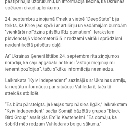
pastiprinājis uzbrukumu, un informācija liecina, ka Ukrainas
spēkiem draud aplenkums.
24. septembra ziņojumā tīmekļa vietnē "DeepState" bija
teikts, ka Krievijas spēki ar artilēriju un vadāmajām bumbām
“vienkārši nolīdzina pilsētu līdz pamatiem”. Ierakstam
pievienotajā videomateriālā ir redzami vairāki sprādzieni
neidentificētā pilsētas daļā.
Arī Ukrainas Ģenerālštāba 24. septembra rīta ziņojumos
norādīja, ka šajā apgabalā notikuši “astoņi mēģinājumi
ieņemt pozīcijas”, taču sīkāku informāciju nesniedza.
Laikraksts “Kyiv Independent” sazinājās ar Ukrainas armiju,
lai iegūtu informāciju par situāciju Vuhledarā, taču tā
atteicās atbildēt.
“Es būtu pārsteigts, ja kaujas turpināsies ilgāk,” laikrakstam
“Kyiv Independent” sacīja Somijā bāzētās grupas “Black
Bird Group” analītiķis Emīls Kastehelmi. “Es domāju, ka
šobrīd mēs redzam Vuhledaras beigu sākumu.”