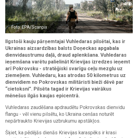
Foto: EPA/Scanpix
Ilgstoši kauju pārņemtajai Vuhledaras pilsētai, kas ir
Ukrainas aizsardzības balsts Doņeckas apgabala
dienvidaustrumu daļā, draud aplenkšana. Vuhledaras
ieņemšana varētu palielināt Krievijas izredzes ieņemt
arī Pokrovsku - stratēģiski svarīgu ceļu mezglu uz
ziemeļiem. Vuhledaru, kas atrodas 50 kilometrus uz
dienvidiem no Pokrovskas militāristi bieži dēvē par
“cietoksni”. Pilsēta tagad ir Krievijas vairākus
mēnešus ilgās kaujas epicentrā.
Vuhledaras zaudēšana apdraudētu Pokrovskas dienvidu
flangu - vēl vienu pilsētu, ko Ukraina cenšas noturēt
nepārtraukto Krievijas uzbrukumu apstākļos.
Šķiet, ka pēdējās dienās Krievijas karaspēks ir krasi