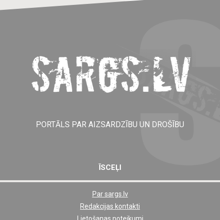
PORTĀLS PAR AIZSARDZĪBU UN DROŠĪBU
ĪSCEĻI
Par sargs.lv
Shortcut
Redakcijas kontakti
footer
Lietošanas noteikumi