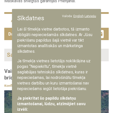
Maskavas sniegtās garantijas Phenjanai.
Valoda:
English
Latviešu
Sīkdatnes
Krievija
Ziemeļkoreja
Lai šī tīmekļa vietne darbotos, tā izmanto
Facebook
Twitter
Drau
Em
Dalies ar šo ziņu
obligāti nepieciešamās sīkdatnes. Ar Jūsu
piekrišanu papildus šajā vietnē var tikt
izmantotas analītiskās un mārketinga
sīkdatnes.
Saistītās ziņas
Ja tīmekļa vietnes lietotājs noklikšķina uz
pogas “Nepiekrītu”, tīmekļa vietnē
Vairāki desmiti Ziemeļkorejas karavīru uz
saglabājas tehniskās sīkdatnes, kuras ir
brīdi šķērsojuši Dienvidkorejas robežu
nepieciešamas, lai nodrošinātu tīmekļa
vietnes darbību un kuru izmantošanai nav
Konfliktu zonas
18.06.2024
nepieciešams iegūt lietotāja piekrišanu.
Ja piekrītat šo papildu sīkdatņu
izmantošanai, lūdzu, atzīmējiet savu
izvēli: