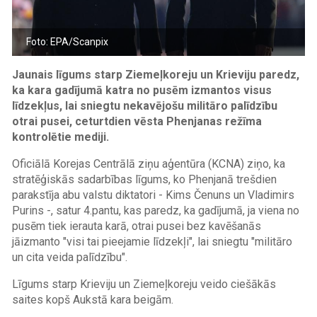
Foto: EPA/Scanpix
Jaunais līgums starp Ziemeļkoreju un Krieviju paredz,
ka kara gadījumā katra no pusēm izmantos visus
līdzekļus, lai sniegtu nekavējošu militāro palīdzību
otrai pusei, ceturtdien vēsta Phenjanas režīma
kontrolētie mediji.
Oficiālā Korejas Centrālā ziņu aģentūra (KCNA) ziņo, ka
stratēģiskās sadarbības līgums, ko Phenjanā trešdien
parakstīja abu valstu diktatori - Kims Čenuns un Vladimirs
Purins -, satur 4.pantu, kas paredz, ka gadījumā, ja viena no
pusēm tiek ierauta karā, otrai pusei bez kavēšanās
jāizmanto "visi tai pieejamie līdzekļi", lai sniegtu "militāro
un cita veida palīdzību".
Līgums starp Krieviju un Ziemeļkoreju veido ciešākās
saites kopš Aukstā kara beigām.