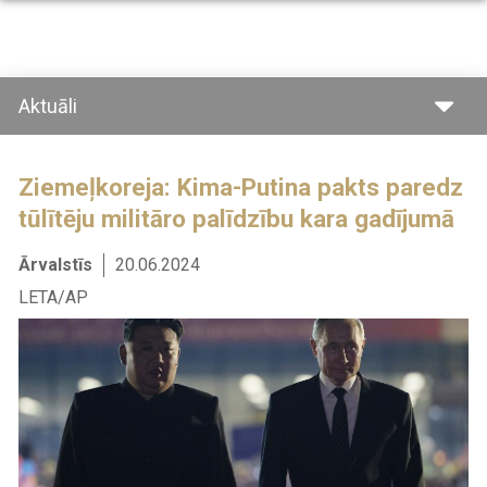
Pārlekt
uz
galveno
saturu
Aktuāli
Ziemeļkoreja: Kima-Putina pakts paredz
tūlītēju militāro palīdzību kara gadījumā
Ārvalstīs
20.06.2024
LETA/AP