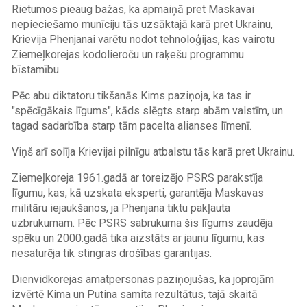
Rietumos pieaug bažas, ka apmaiņā pret Maskavai
nepieciešamo munīciju tās uzsāktajā karā pret Ukrainu,
Krievija Phenjanai varētu nodot tehnoloģijas, kas vairotu
Ziemeļkorejas kodolieroču un raķešu programmu
bīstamību.
Pēc abu diktatoru tikšanās Kims paziņoja, ka tas ir
"spēcīgākais līgums", kāds slēgts starp abām valstīm, un
tagad sadarbība starp tām pacelta alianses līmenī.
Viņš arī solīja Krievijai pilnīgu atbalstu tās karā pret Ukrainu.
Ziemeļkoreja 1961.gadā ar toreizējo PSRS parakstīja
līgumu, kas, kā uzskata eksperti, garantēja Maskavas
militāru iejaukšanos, ja Phenjana tiktu pakļauta
uzbrukumam. Pēc PSRS sabrukuma šis līgums zaudēja
spēku un 2000.gadā tika aizstāts ar jaunu līgumu, kas
nesaturēja tik stingras drošības garantijas.
Dienvidkorejas amatpersonas paziņojušas, ka joprojām
izvērtē Kima un Putina samita rezultātus, tajā skaitā