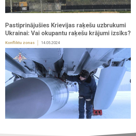
Pastiprinājušies Krievijas raķešu uzbrukumi
Ukrainai: Vai okupantu raķešu krājumi izsīks?
Konfliktu zonas
14.05.2024