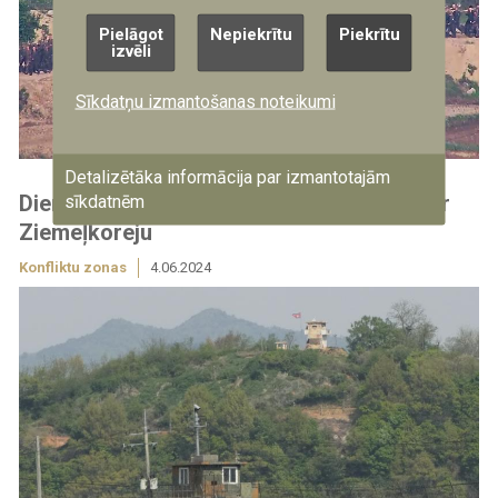
Pielāgot
Nepiekrītu
Piekrītu
izvēli
Sīkdatņu izmantošanas noteikumi
Detalizētāka informācija par izmantotajām
Dienvidkoreja aptur militāro vienošanos ar
sīkdatnēm
Ziemeļkoreju
Konfliktu zonas
4.06.2024