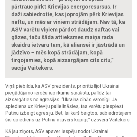
pārtrauc pirkt Krievijas energoresursus. Ir
daži sabiedrotie, kas joprojām pērk Krievijas
naftu, un mēs ar viņiem strādājam. Nav tā, ka
ASV varētu viņiem pārdot daudz naftas vai
gāzes, taču šāda attieksmes maiņa rada
skaidru ietvaru tam, kā aliansei ir jāstrādā un
jādzīvo – mēs kopā strādājam, kopā
tirgojamies, kopā aizsargājam cits citu,”
sacīja Vaitekers.
Viņš piebilda, ka ASV prezidents, prioritizējot Ukrainai
piegādājamo ieroču iepirkumu sarakstu, palīdz tai
aizsargāties no agresijas. “Ukraina cīnās varonīgi. Ja
spiediens uz Krieviju palielināsies, tas varētu piespiest
Putinu izbeigt agresiju. Bet, lai karš beigtos, sabiedrotajiem
šis spiediens uz Putinu ir jāvērš kopīgi,” uzsvēra Vaitekers.
Kā jau ziņots, ASV apsver iespēju nodot Ukrainai