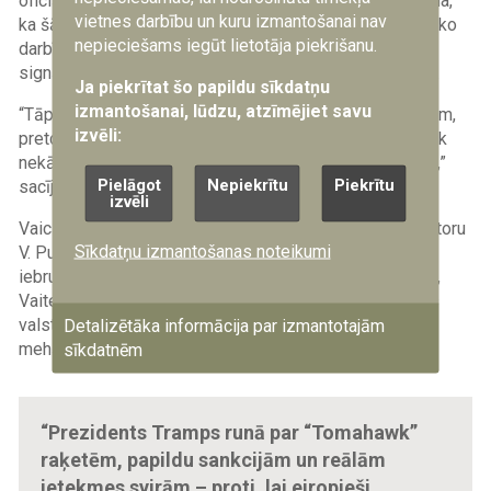
oficiāla paziņojuma no prezidenta. Vienlaikus viņš atzina,
vietnes darbību un kuru izmantošanai nav
ka šādu raķešu nodošana Ukrainai – ņemot vērā to lielāko
nepieciešams iegūt lietotāja piekrišanu.
darbības rādiusu un kaujas galviņu – būtu skaidrs ASV
signāls agresorvalstij Krievijai un tās vadonim Putinam.
Ja piekrītat šo papildu sīkdatņu
izmantošanai, lūdzu, atzīmējiet savu
“Tāpat ir daudzas citas lietas, ko mēs darām – piemēram,
izvēli:
pretdarbība Krievijas ēnu flotei. Mēs darām daudz vairāk
nekā iepriekš, lai piespiestu Putinu vienoties par mieru,”
Pielāgot
Nepiekrītu
Piekrītu
sacīja ASV vēstnieks NATO.
izvēli
Vaicāts, vai šāda attieksmes maiņa pret Krievijas diktatoru
Sīkdatņu izmantošanas noteikumi
V. Putinu nozīmē, ka D. Tramps sāk izvērtēt Krievijas
iebrukumu Ukrainā, raugoties no Ukrainas perspektīvas,
Vaitekers norādīja, ka ASV prezidents vēlas, lai Eiropas
valstis – kā ASV sabiedrotās – aktīvāk iesaistītos
Detalizētāka informācija par izmantotajām
mehānismos, kas liktu Kremlim izbeigt agresiju.
sīkdatnēm
“Prezidents Tramps runā par “Tomahawk”
raķetēm, papildu sankcijām un reālām
ietekmes svirām – proti, lai eiropieši