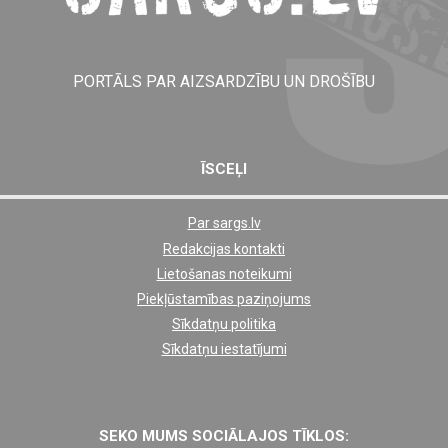
PORTĀLS PAR AIZSARDZĪBU UN DROŠĪBU
ĪSCEĻI
Par sargs.lv
Shortcut
Redakcijas kontakti
footer
Lietošanas noteikumi
links
Piekļūstamības paziņojums
Sīkdatņu politika
Sīkdatņu iestatījumi
SEKO MUMS SOCIĀLAJOS TĪKLOS: