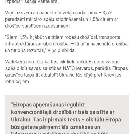
izpildīs,” sacīja Vaitekers.
Viņš uzsvēra arī panākto līdzekļu sadalījumu – 3,5%
paredzēti militāro spēju stiprināšanai un 1,5% citiem ar
drošību saistītiem izdevumiem.
“Šiem 1,5% ir jābūt veltītiem robežu drošībai, transporta
infrastruktūrai vai kiberdrošībai – tā arī ir nacionālā drošība,
un tur būs rezultāti,” viņš piebilda.
Vaitekers norādīja, ka tas, cik lielā mērā Eiropas valstis
spēs pildīt savas saistības NATO ietvaros, parādīs Eiropas
gatavību turpināt atbalstīt Ukrainu tās cīņā pret Krievijas
iebrucējiem.
“Eiropas apņemšanās ieguldīt
konvencionālajā drošībā ir tieši saistīta ar
Ukrainu. Tas ir pirmais tests – cik tālu Eiropa
būs gatava pārņemt šīs izmaksas un