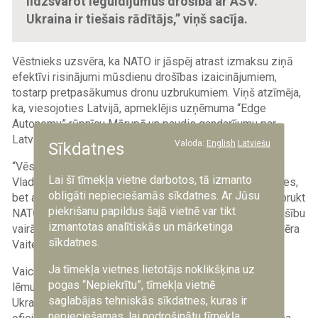
līdzsvarot ieguldījumus drošībā ar ASV.
Ukraina ir tiešais rādītājs,” viņš sacīja.
Vēstnieks uzsvēra, ka NATO ir jāspēj atrast izmaksu ziņā
efektīvi risinājumi mūsdienu drošības izaicinājumiem,
tostarp pretpasākumus dronu uzbrukumiem. Viņš atzīmēja,
ka, viesojoties Latvijā, apmeklējis uzņēmuma “Edge
Autonomy” rūpnīcu Mārupē un paudis gandarījumu par
Latvijas ieguldījumu dronu tehnoloģiju attīstībā.
Valoda:
English
Latviešu
Sīkdatnes
“Vēstījums [Krievijas diktatoram un kara noziedzniekam
Lai šī tīmekļa vietne darbotos, tā izmanto
Vladimiram] Putinam ir tāds, ka mēs ne tikai gatavojamies,
obligāti nepieciešamās sīkdatnes. Ar Jūsu
bet arī būsim tik spēcīgi, lai neviens pat nemēģinātu iebrukt
piekrišanu papildus šajā vietnē var tikt
NATO, jo mēs ieguldām aizsardzībā tā, lai garantētu drošību
izmantotas analītiskās un mārketinga
vairāk nekā miljardam mūsu alianses iedzīvotāju,” uzsvēra
sīkdatnes.
Vaitekers.
Ja tīmekļa vietnes lietotājs noklikšķina uz
Vaicāts par ASV prezidenta Donalda Trampa iespējamo
pogas “Nepiekrītu”, tīmekļa vietnē
lēmumu par spārnoto raķešu “Tomahawk” nodošanu
saglabājas tehniskās sīkdatnes, kuras ir
Ukrainai, Vaitekers norādīja, ka nevēlas komentēt pirms
nepieciešamas, lai nodrošinātu tīmekļa