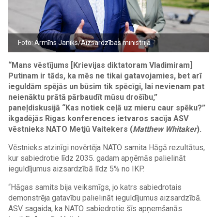
Foto: Armīns Janiks/Aizsardzības ministrija
“Mans vēstījums [Krievijas diktatoram Vladimiram]
Putinam ir tāds, ka mēs ne tikai gatavojamies, bet arī
ieguldām spējās un būsim tik spēcīgi, lai nevienam pat
neienāktu prātā pārbaudīt mūsu drošību,”
paneļdiskusijā “Kas notiek ceļā uz mieru caur spēku?”
ikgadējās Rīgas konferences ietvaros sacīja ASV
vēstnieks NATO Metjū Vaitekers (
Matthew Whitaker
).
Vēstnieks atzinīgi novērtēja NATO samita Hāgā rezultātus,
kur sabiedrotie līdz 2035. gadam apņēmās palielināt
ieguldījumus aizsardzībā līdz 5% no IKP.
“Hāgas samits bija veiksmīgs, jo katrs sabiedrotais
demonstrēja gatavību palielināt ieguldījumus aizsardzībā.
ASV sagaida, ka NATO sabiedrotie šīs apņemšanās