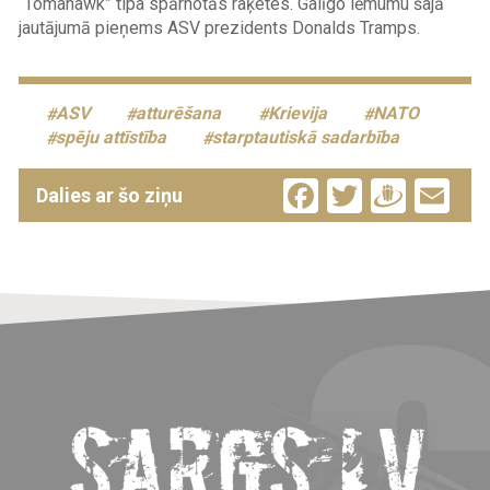
“Tomahawk” tipa spārnotās raķetes. Galīgo lēmumu šajā
jautājumā pieņems ASV prezidents Donalds Tramps.
ASV
atturēšana
Krievija
NATO
spēju attīstība
starptautiskā sadarbība
Facebook
Twitter
Drau
Em
Dalies ar šo ziņu