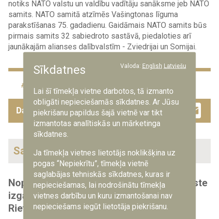
notiks NATO valstu un valdību vadītāju sanāksme jeb NATO
samits. NATO samitā atzīmēs Vašingtonas līguma
parakstīšanas 75. gadadienu. Gaidāmais NATO samits būs
pirmais samits 32 sabiedroto sastāvā, piedaloties arī
jaunākajām alianses dalībvalstīm - Zviedrijai un Somijai.
Valoda:
English
Latviešu
Sīkdatnes
NATO
Lai šī tīmekļa vietne darbotos, tā izmanto
obligāti nepieciešamās sīkdatnes. Ar Jūsu
Facebook
Twitter
Drau
Em
Dalies ar šo ziņu
piekrišanu papildus šajā vietnē var tikt
izmantotas analītiskās un mārketinga
sīkdatnes.
Saistītās ziņas
Ja tīmekļa vietnes lietotājs noklikšķina uz
pogas “Nepiekrītu”, tīmekļa vietnē
saglabājas tehniskās sīkdatnes, kuras ir
Nopludināta Krievijas izlūkdienesta sarakste
nepieciešamas, lai nodrošinātu tīmekļa
izgaismo Krievijas centienus sēt paniku
vietnes darbību un kuru izmantošanai nav
nepieciešams iegūt lietotāja piekrišanu.
Rietumos