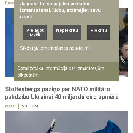
Pasaulē
8.07.2024
Ja piekrītat šo papildu sīkdatņu
izmantošanai, lūdzu, atzīmējiet savu
izvēli:
Pielāgot
Nepiekrītu
Piekrītu
izvēli
Sīkdatņu izmantošanas noteikumi
Detalizētāka informācija par izmantotajām
sīkdatnēm
Stoltenbergs paziņo par NATO militāro
palīdzību Ukrainai 40 miljardu eiro apmērā
NATO
5.07.2024