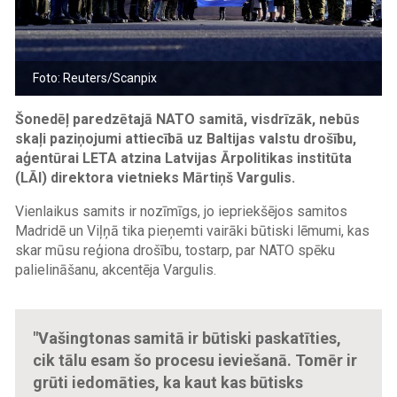
Foto: Reuters/Scanpix
Šonedēļ paredzētajā NATO samitā, visdrīzāk, nebūs
skaļi paziņojumi attiecībā uz Baltijas valstu drošību,
aģentūrai LETA atzina Latvijas Ārpolitikas institūta
(LĀI) direktora vietnieks Mārtiņš Vargulis.
Vienlaikus samits ir nozīmīgs, jo iepriekšējos samitos
Madridē un Viļņā tika pieņemti vairāki būtiski lēmumi, kas
skar mūsu reģiona drošību, tostarp, par NATO spēku
palielināšanu, akcentēja Vargulis.
"Vašingtonas samitā ir būtiski paskatīties,
cik tālu esam šo procesu ieviešanā. Tomēr ir
grūti iedomāties, ka kaut kas būtisks