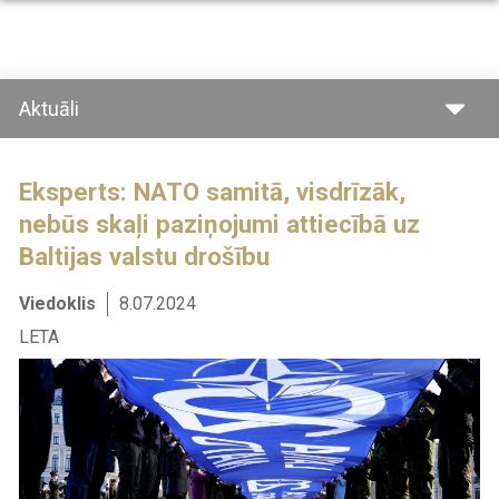
Pārlekt
uz
galveno
saturu
Aktuāli
Eksperts: NATO samitā, visdrīzāk,
nebūs skaļi paziņojumi attiecībā uz
Baltijas valstu drošību
Viedoklis
8.07.2024
LETA