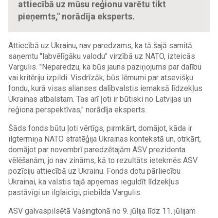
attiecībā uz mūsu reģionu varētu tikt
pieņemts," norādīja eksperts.
Attiecībā uz Ukrainu, nav paredzams, ka tā šajā samitā
saņemtu "labvēlīgāku valodu" virzībā uz NATO, izteicās
Vargulis. "Neparedzu, ka būs jauns paziņojums par dalību
vai kritēriju izpildi. Visdrīzāk, būs lēmumi par atsevišķu
fondu, kurā visas alianses dalībvalstis iemaksā līdzekļus
Ukrainas atbalstam. Tas arī ļoti ir būtiski no Latvijas un
reģiona perspektīvas," norādīja eksperts.
Šāds fonds būtu ļoti vērtīgs, pirmkārt, domājot, kāda ir
ilgtermiņa NATO stratēģija Ukrainas kontekstā un, otrkārt,
domājot par novembrī paredzētajām ASV prezidenta
vēlēšanām, jo nav zināms, kā to rezultāts ietekmēs ASV
pozīciju attiecībā uz Ukrainu. Fonds dotu pārliecību
Ukrainai, ka valstis tajā apņemas ieguldīt līdzekļus
pastāvīgi un ilglaicīgi, piebilda Vargulis.
ASV galvaspilsētā Vašingtonā no 9. jūlija līdz 11. jūlijam