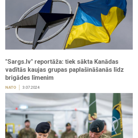
"Sargs.lv" reportāža: tiek sākta Kanādas
vadītās kaujas grupas paplašināšanās līdz
brigādes līmenim
NATO
3.07.2024