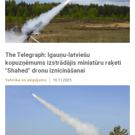
The Telegraph: Igauņu-latviešu
kopuzņēmums izstrādājis miniatūru raķeti
"Shahed" dronu iznīcināšanai
Tehnika un ekipējums
10.11.2025