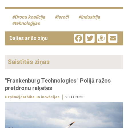
Dronu koalīcija
ieroči
industrija
tehnoloģijas
Facebook
Twitter
Drau
Em
Dalies ar šo ziņu
Saistītās ziņas
"Frankenburg Technologies" Polijā ražos
pretdronu raķetes
Uzņēmējdarbība un inovācijas
20.11.2025