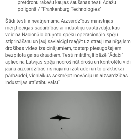
pretdronu raķešu kaujas šaušanas testi Ādažu
poligonā / "Frankenburg Technologies"
Šādi testi ir neatņemama Aizsardzības ministrijas
mērķtiecīgas sadarbības ar industriju sastāvdaļa, kas
veicina Nacionālo bruņoto spēku operacionālo spēju
stiprināšanu un ļauj savlaicīgi reaģēt uz strauji mainīgajiem
drošības vides izaicinājumiem, tostarp pieaugošajiem
bezpilota gaisa draudiem. Testi militārajā bāzē “Ādaži”
apliecina Latvijas spēju nodrošināt drošu un kontrolētu vidi
jaunu aizsardzības risinājumu izstrādei un to praktiskai
pārbaudei, vienlaikus sekmējot inovāciju un aizsardzības
industrijas attīstību valstī.
Image