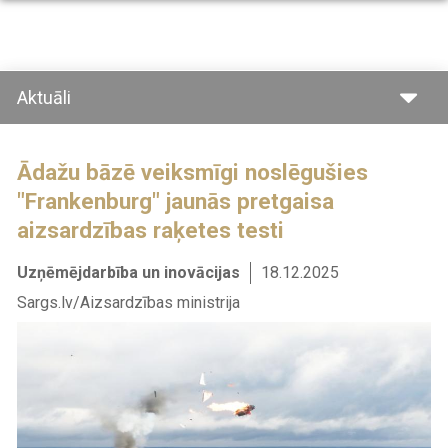
Pārlekt
uz
galveno
saturu
Aktuāli
Ādažu bāzē veiksmīgi noslēgušies
"Frankenburg" jaunās pretgaisa
aizsardzības raķetes testi
Uzņēmējdarbība un inovācijas
18.12.2025
Sargs.lv/Aizsardzības ministrija