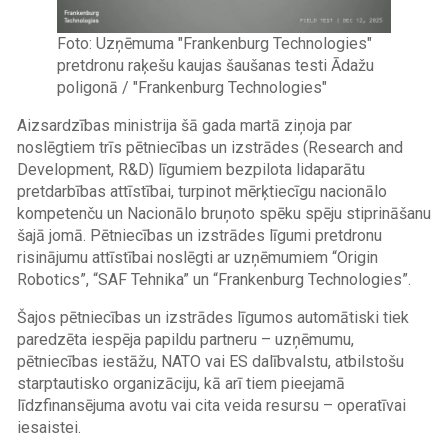
Foto: Uzņēmuma "Frankenburg Technologies"
pretdronu raķešu kaujas šaušanas testi Ādažu
poligonā / "Frankenburg Technologies"
Aizsardzības ministrija šā gada martā ziņoja par
noslēgtiem trīs pētniecības un izstrādes (Research and
Development, R&D) līgumiem bezpilota lidaparātu
pretdarbības attīstībai, turpinot mērķtiecīgu nacionālo
kompetenču un Nacionālo bruņoto spēku spēju stiprināšanu
šajā jomā. Pētniecības un izstrādes līgumi pretdronu
risinājumu attīstībai noslēgti ar uzņēmumiem “Origin
Robotics”, “SAF Tehnika” un “Frankenburg Technologies”.
Šajos pētniecības un izstrādes līgumos automātiski tiek
paredzēta iespēja papildu partneru – uzņēmumu,
pētniecības iestāžu, NATO vai ES dalībvalstu, atbilstošu
starptautisko organizāciju, kā arī tiem pieejamā
līdzfinansējuma avotu vai cita veida resursu – operatīvai
iesaistei.