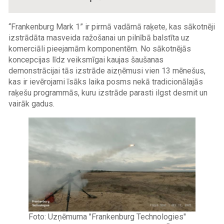
“Frankenburg Mark 1” ir pirmā vadāmā raķete, kas sākotnēji
izstrādāta masveida ražošanai un pilnībā balstīta uz
komerciāli pieejamām komponentēm. No sākotnējās
koncepcijas līdz veiksmīgai kaujas šaušanas
demonstrācijai tās izstrāde aizņēmusi vien 13 mēnešus,
kas ir ievērojami īsāks laika posms nekā tradicionālajās
raķešu programmās, kuru izstrāde parasti ilgst desmit un
vairāk gadus.
Image
Foto: Uzņēmuma "Frankenburg Technologies"