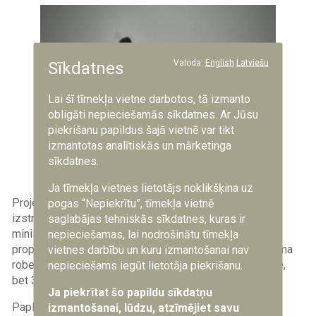
Image
Valoda:
English
Latviešu
Sīkdatnes
Lai šī tīmekļa vietne darbotos, tā izmanto
obligāti nepieciešamās sīkdatnes. Ar Jūsu
piekrišanu papildus šajā vietnē var tikt
Foto: Uzņēmuma "Frankenburg Technologies"
izmantotas analītiskās un mārketinga
pretdronu raķešu kaujas šaušanas testi Ādažu
sīkdatnes.
poligonā / "Frankenburg Technologies"
Ja tīmekļa vietnes lietotājs noklikšķina uz
Projektu realizācijā ievērots līdzfinansējuma princips –
pogas “Nepiekrītu”, tīmekļa vietnē
izstrādi apņemas kopīgi finansēt gan Aizsardzības
saglabājas tehniskās sīkdatnes, kuras ir
ministrija, gan iesaistītie uzņēmumi. Vidējā investīciju
nepieciešamas, lai nodrošinātu tīmekļa
proporcija šādos projektos tiek plānota 65/35 sadalījuma
vietnes darbību un kuru izmantošanai nav
robežās, kur aptuveni 65% iegulda aizsardzības nozare,
nepieciešams iegūt lietotāja piekrišanu.
bet 35% – sākotnējie industrijas partneri.
Ja piekrītat šo papildu sīkdatņu
Paplašinoties projektu izpildē iesaistīto partneru vai
izmantošanai, lūdzu, atzīmējiet savu