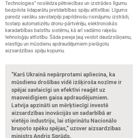
Technologies” noslēdza pētniecības un izstrādes līgumu
bezpilota lidaparātu pretdarbības spēju attīstībai. Līgums
paredz vairāku savstarpēji papildinošu risinājumu izstrādi,
tostarp automatizētu dronu-pārtvērēju, elektroniskās
karadarbības balstītu sistēmu, kā arī vadāmo raķešu
tehnoloģiju attīstību. Šāda pieeja ļauj veidot daudzslāņainu,
elastīgu un mūsdienu apdraudējumiem pielāgotu
aizsardzības spēju kopumu.
“Karš Ukrainā nepārprotami apliecina, ka
mūsdienu drošības vidē izšķiroša nozīme ir
spējai savlaicīgi un efektīvi reaģēt uz
masveidīgiem gaisa apdraudējumiem.
Latvija apzināti un mērķtiecīgi investē
aizsardzības inovācijās un sadarbībā ar
vietējo industriju, lai stiprinātu Nacionālo
bruņoto spēku spējas,” uzsver aizsardzības
ministrs Andris Sprūds.