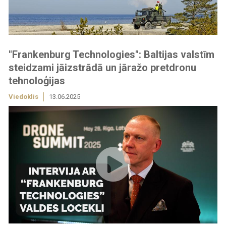
"Frankenburg Technologies": Baltijas valstīm
steidzami jāizstrādā un jāražo pretdronu
tehnoloģijas
Viedoklis
13.06.2025