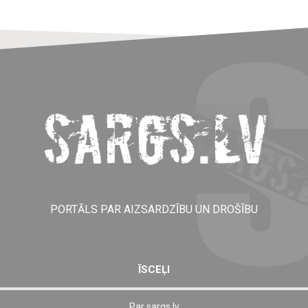
PORTĀLS PAR AIZSARDZĪBU UN DROŠĪBU
ĪSCEĻI
Par sargs.lv