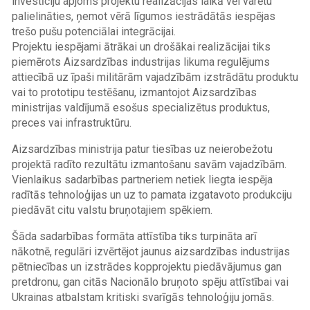
investīciju apjoms projektu realizācijas laikā vēl varētu
palielināties, ņemot vērā līgumos iestrādātās iespējas
trešo pušu potenciālai integrācijai.
Projektu iespējami ātrākai un drošākai realizācijai tiks
piemērots Aizsardzības industrijas likuma regulējums
attiecībā uz īpaši militārām vajadzībām izstrādātu produktu
vai to prototipu testēšanu, izmantojot Aizsardzības
ministrijas valdījumā esošus specializētus produktus,
preces vai infrastruktūru.
Aizsardzības ministrija patur tiesības uz neierobežotu
projektā radīto rezultātu izmantošanu savām vajadzībām.
Vienlaikus sadarbības partneriem netiek liegta iespēja
radītās tehnoloģijas un uz to pamata izgatavoto produkciju
piedāvāt citu valstu bruņotajiem spēkiem.
Šāda sadarbības formāta attīstība tiks turpināta arī
nākotnē, regulāri izvērtējot jaunus aizsardzības industrijas
pētniecības un izstrādes kopprojektu piedāvājumus gan
pretdronu, gan citās Nacionālo bruņoto spēju attīstībai vai
Ukrainas atbalstam kritiski svarīgās tehnoloģiju jomās.