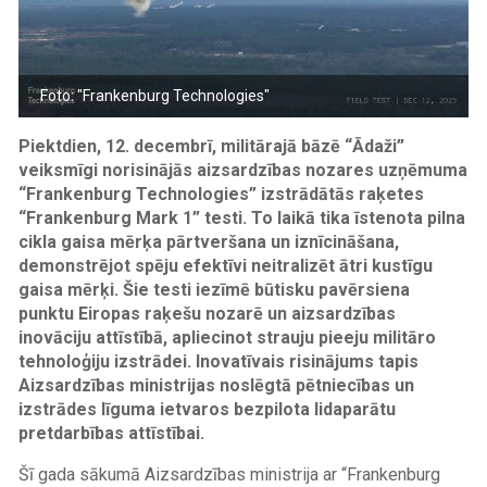
Foto: "Frankenburg Technologies"
Piektdien, 12. decembrī, militārajā bāzē “Ādaži”
veiksmīgi norisinājās aizsardzības nozares uzņēmuma
“Frankenburg Technologies” izstrādātās raķetes
“Frankenburg Mark 1” testi. To laikā tika īstenota pilna
cikla gaisa mērķa pārtveršana un iznīcināšana,
demonstrējot spēju efektīvi neitralizēt ātri kustīgu
gaisa mērķi. Šie testi iezīmē būtisku pavērsiena
punktu Eiropas raķešu nozarē un aizsardzības
inovāciju attīstībā, apliecinot strauju pieeju militāro
tehnoloģiju izstrādei. Inovatīvais risinājums tapis
Aizsardzības ministrijas noslēgtā pētniecības un
izstrādes līguma ietvaros bezpilota lidaparātu
pretdarbības attīstībai.
Šī gada sākumā Aizsardzības ministrija ar “Frankenburg