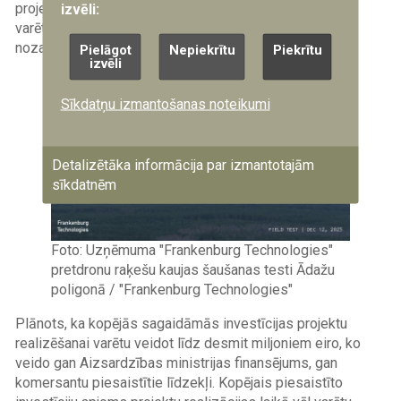
projekta uzdevumu klāstam, iepriekšminētā proporcija
izvēli:
varētu mainīties, potenciāli samazinot aizsardzības
nozares kopējo investīciju īpatsvaru.
Pielāgot
Nepiekrītu
Piekrītu
izvēli
Image
Sīkdatņu izmantošanas noteikumi
Detalizētāka informācija par izmantotajām
sīkdatnēm
Foto: Uzņēmuma "Frankenburg Technologies"
pretdronu raķešu kaujas šaušanas testi Ādažu
poligonā / "Frankenburg Technologies"
Plānots, ka kopējās sagaidāmās investīcijas projektu
realizēšanai varētu veidot līdz desmit miljoniem eiro, ko
veido gan Aizsardzības ministrijas finansējums, gan
komersantu piesaistītie līdzekļi. Kopējais piesaistīto