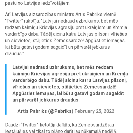
pastu no Latvijas iedzīvotājiem.
Arī Latvijas aizsardzības ministrs Artis Pabriks vietnē
“Twitter” rakstīja: “Latvijai nedraud uzbrukums, bet mēs
redzam kaimiņu Krievijas agresiju pret ukraiņiem un Kremļa
vardarbīgo dabu. Tādēļ aicinu katru Latvijas pilsoni, vīriešus
un sievietes, stājieties Zemessardzē! Apgūstiet iemaņas,
lai būtu gatavi godam sagaidīt un pārvarēt jebkurus
draudus.”
Latvijai nedraud uzbrukums, bet mēs redzam
kaimiņu Krievijas agresiju pret ukraiņiem un Kremļa
vardarbīgo dabu. Tādēļ aicinu katru Latvijas pilsoni,
vīriešus un sievietes, stājieties Zemessardzē!
Apgūstiet iemaņas, lai būtu gatavi godam sagaidīt
un pārvarēt jebkurus draudus.
— Artis Pabriks (@Pabriks)
February 25, 2022
Daudzi “Twitter” lietotāji dalījās, ka Zemessardzē jau
iestājušies vai tikai to plāno darīt jau nākamajā nedēļā.