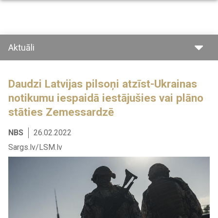
Pārlekt
uz
galveno
saturu
Aktuāli
Daudzi Latvijas pilsoņi atzīst-Ukrainas
notikumu iespaidā iestājušies vai plāno
stāties Zemessardzē
NBS
26.02.2022
Sargs.lv/LSM.lv