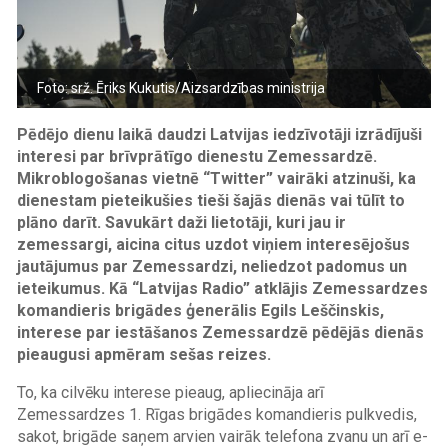
Foto: srž. Ēriks Kukutis/Aizsardzības ministrija
Pēdējo dienu laikā daudzi Latvijas iedzīvotāji izrādījuši
interesi par brīvprātīgo dienestu Zemessardzē.
Mikroblogošanas vietnē “Twitter” vairāki atzinuši, ka
dienestam pieteikušies tieši šajās dienās vai tūlīt to
plāno darīt. Savukārt daži lietotāji, kuri jau ir
zemessargi, aicina citus uzdot viņiem interesējošus
jautājumus par Zemessardzi, neliedzot padomus un
ieteikumus. Kā “Latvijas Radio” atklājis Zemessardzes
komandieris brigādes ģenerālis Egils Leščinskis,
interese par iestāšanos Zemessardzē pēdējās dienās
pieaugusi apmēram sešas reizes.
To, ka cilvēku interese pieaug, apliecināja arī
Zemessardzes 1. Rīgas brigādes komandieris pulkvedis,
sakot, brigāde saņem arvien vairāk telefona zvanu un arī e-