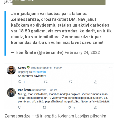
jautājumus par šo brīvprātīgo dienestu.
Ja ir jautājumi vai šaubas par stāšanos
Zemessardzē, droši rakstiet DM. Nav jābūt
kačokam ap divdesmit, stāties un aktīvi darboties
var 18-50 gadiem, visiem atrodas, ko darīt, un ir tik
daudz, ko var iemācīties. Zemessardze ir par
komandas darbu un vēlmi aizstāvēt savu zemi!
— Irbe Šmite (@irbesmite)
February 24, 2022
Image
Zemessardze – tā ir iespēja ikvienam Latvijas pilsonim