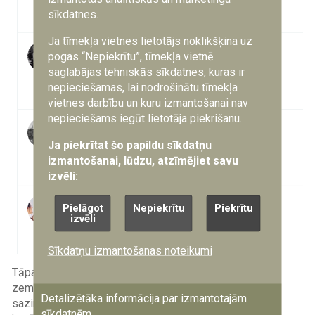
sīkdatnes.
Ja tīmekļa vietnes lietotājs noklikšķina uz
pogas “Nepiekrītu”, tīmekļa vietnē
saglabājas tehniskās sīkdatnes, kuras ir
nepieciešamas, lai nodrošinātu tīmekļa
vietnes darbību un kuru izmantošanai nav
nepieciešams iegūt lietotāja piekrišanu.
Ja piekrītat šo papildu sīkdatņu
izmantošanai, lūdzu, atzīmējiet savu
izvēli:
Pielāgot
Nepiekrītu
Piekrītu
izvēli
Sīkdatņu izmantošanas noteikumi
Tāpat lietotāju vidū aktīvi ir jau esošie zemessargi un
zemessardzes. Piemēram, Irbe Šmite aicināja cilvēkus
Detalizētāka informācija par izmantotajām
sazināties ar viņu personīgi, uzdodot interesējošos
sīkdatnēm