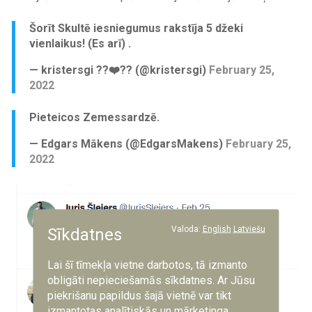
Šorīt Skultē iesniegumus rakstīja 5 džeki
vienlaikus! (Es arī) .
— kristersgi ??❤️?? (@kristersgi)
February 25,
2022
Pieteicos Zemessardzē.
— Edgars Mākens (@EdgarsMakens)
February 25,
2022
Image
Valoda:
English
Latviešu
Sīkdatnes
Lai šī tīmekļa vietne darbotos, tā izmanto
obligāti nepieciešamās sīkdatnes. Ar Jūsu
piekrišanu papildus šajā vietnē var tikt
izmantotas analītiskās un mārketinga