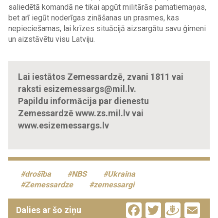
saliedētā komandā ne tikai apgūt militārās pamatiemaņas,
bet arī iegūt noderīgas zināšanas un prasmes, kas
nepieciešamas, lai krīzes situācijā aizsargātu savu ģimeni
un aizstāvētu visu Latviju.
Lai iestātos Zemessardzē, zvani 1811 vai
raksti esizemessargs@mil.lv.
Papildu informācija par dienestu
Zemessardzē www.zs.mil.lv vai
www.esizemessargs.lv
drošība
NBS
Ukraina
Zemessardze
zemessargi
Facebook
Twitter
Drau
Em
Dalies ar šo ziņu