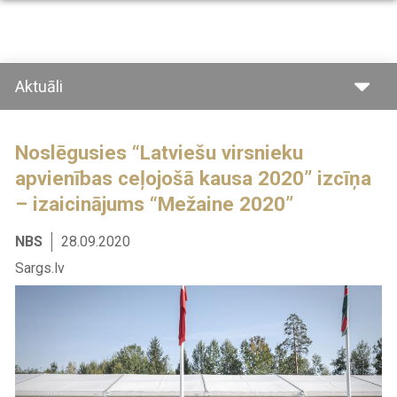
Pārlekt
uz
galveno
saturu
Aktuāli
Noslēgusies “Latviešu virsnieku
apvienības ceļojošā kausa 2020” izcīņa
– izaicinājums “Mežaine 2020”
NBS
28.09.2020
Sargs.lv