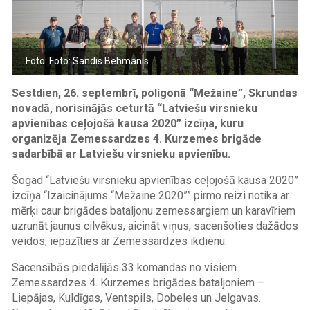
Foto: Foto: Sandis Behmanis
Sestdien, 26. septembrī, poligonā “Mežaine”, Skrundas
novadā, norisinājās ceturtā “Latviešu virsnieku
apvienības ceļojošā kausa 2020” izcīņa, kuru
organizēja Zemessardzes 4. Kurzemes brigāde
sadarbībā ar Latviešu virsnieku apvienību.
Šogad “Latviešu virsnieku apvienības ceļojošā kausa 2020”
izcīņa “Izaicinājums “Mežaine 2020”” pirmo reizi notika ar
mērķi caur brigādes bataljonu zemessargiem un karavīriem
uzrunāt jaunus cilvēkus, aicināt viņus, sacenšoties dažādos
veidos, iepazīties ar Zemessardzes ikdienu.
Sacensībās piedalījās 33 komandas no visiem
Zemessardzes 4. Kurzemes brigādes bataljoniem –
Liepājas, Kuldīgas, Ventspils, Dobeles un Jelgavas.