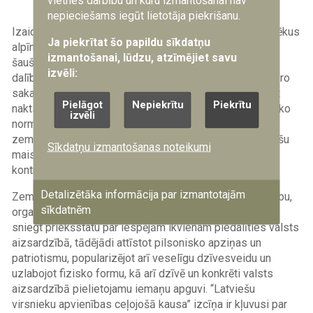
Foto: Sandis Behmanis
nepieciešams iegūt lietotāja piekrišanu.
Izaicinājuma dalībniekiem bija iespējams izmēģināt spēkus
Ja piekrītat šo papildu sīkdatņu
alpīnismā, granātas mešanā, pirmajā palīdzībā, kā arī
izmantošanai, lūdzu, atzīmējiet savu
šaušanā ar
airsoft
un pneimatiskajiem ieročiem. Tāpat
izvēli:
dalībniekiem bija iespēja nomaskēties, izmēģināt militāro
sakaru līdzekļus, orientēties tumšā pagrabā, izmantojot
Pielāgot
Nepiekrītu
Piekrītu
nakts redzamības ierīces, kā arī pārbaudīt spēkus fizisko
izvēli
normatīvu kārtošanā un militārajā stafetē, kur pilnā
zemessarga ekipējumā bija jānes nestuvēs salikti smilšu
Sīkdatņu izmantošanas noteikumi
maisi. Komandu uzdevums bija apmeklēt visus 10
kontrolpunktus un izpildīt sagatavoto uzdevumu.
Detalizētāka informācija par izmantotajām
Zemessardze sadarbojas ar Latviešu virsnieku apvienību,
sīkdatnēm
organizējot pasākumus ar mērķi veicināt patriotismu un
sniegt priekšstatu par iespējām ikvienam piedalīties valsts
aizsardzībā, tādējādi attīstot pilsonisko apziņas un
patriotismu, popularizējot arī veselīgu dzīvesveidu un
uzlabojot fizisko formu, kā arī dzīvē un konkrēti valsts
aizsardzībā pielietojamu iemaņu apguvi. “Latviešu
virsnieku apvienības ceļojošā kausa” izcīņa ir kļuvusi par