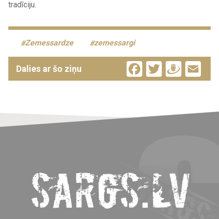
tradīciju.
Zemessardze
zemessargi
Facebook
Twitter
Drau
Em
Dalies ar šo ziņu