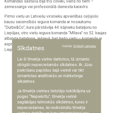
Komandas sastāvā bija trīs cilvēki, viens no tiem –
zemessargs vai profesionālā dienesta karavīrs.
Pirmo vietu un Latviešu virsnieku apvienības ceļojošo
kausu sacensībās ieguva komanda ar nosaukumu
“Durbe&Co”, kura pārstāvēja 44. kājnieku bataljonu no
Liepājas, otro vietu ieguva komanda “Mītava” no 52. kaujas
atbalsta bataljona Jelgavā, bet trešo vietu – komanda ar
asprātīgu nosaukumu “Pēc piektdienas sindroms” no
Valoda:
English
Latviešu
Sīkdatnes
Liepājas.
Lai šī tīmekļa vietne darbotos, tā izmanto
Image
obligāti nepieciešamās sīkdatnes. Ar Jūsu
piekrišanu papildus šajā vietnē var tikt
izmantotas analītiskās un mārketinga
sīkdatnes.
Ja tīmekļa vietnes lietotājs noklikšķina uz
pogas “Nepiekrītu”, tīmekļa vietnē
saglabājas tehniskās sīkdatnes, kuras ir
nepieciešamas, lai nodrošinātu tīmekļa
vietnes darbību un kuru izmantošanai nav