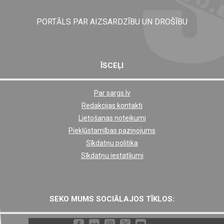
PORTĀLS PAR AIZSARDZĪBU UN DROŠĪBU
ĪSCEĻI
Par sargs.lv
Shortcut
Redakcijas kontakti
footer
Lietošanas noteikumi
links
Piekļūstamības paziņojums
Sīkdatņu politika
Sīkdatņu iestatījumi
SEKO MUMS SOCIĀLAJOS TĪKLOS: