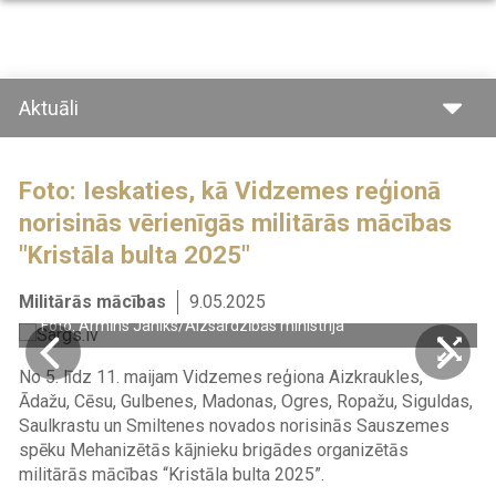
Pārlekt
uz
galveno
saturu
Aktuāli
Foto: Ieskaties, kā Vidzemes reģionā
norisinās vērienīgās militārās mācības
"Kristāla bulta 2025"
Militārās mācības
9.05.2025
Foto: Armīns Janiks/Aizsardzības ministrija
No 5. līdz 11. maijam Vidzemes reģiona Aizkraukles,
Ādažu, Cēsu, Gulbenes, Madonas, Ogres, Ropažu, Siguldas,
Saulkrastu un Smiltenes novados norisinās Sauszemes
spēku Mehanizētās kājnieku brigādes organizētās
militārās mācības “Kristāla bulta 2025”.