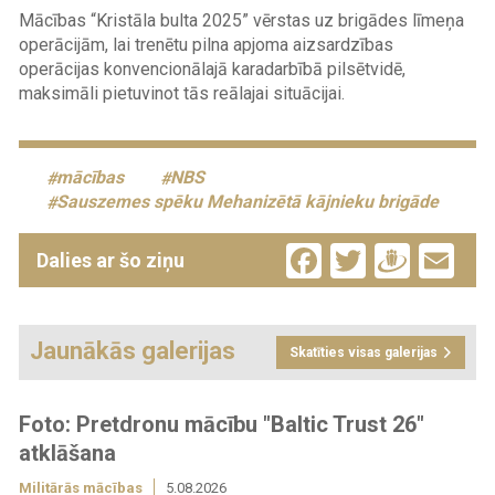
Mācības “Kristāla bulta 2025” vērstas uz brigādes līmeņa
operācijām, lai trenētu pilna apjoma aizsardzības
operācijas konvencionālajā karadarbībā pilsētvidē,
maksimāli pietuvinot tās reālajai situācijai.
mācības
NBS
Sauszemes spēku Mehanizētā kājnieku brigāde
Facebook
Twitter
Drau
Em
Dalies ar šo ziņu
Jaunākās galerijas
Skatīties visas galerijas
Foto: Pretdronu mācību "Baltic Trust 26"
atklāšana
Militārās mācības
5.08.2026