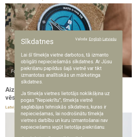
Valoda:
English
Latviešu
Sīkdatnes
Lai šī tīmekļa vietne darbotos, tā izmanto
obligāti nepieciešamās sīkdatnes. Ar Jūsu
piekrišanu papildus šajā vietnē var tikt
Foto: kaprālis R.R. Putnis/NBS
izmantotas analītiskās un mārketinga
sīkdatnes.
Aizsardzības ministrs apbalvo Kanādas
Ja tīmekļa vietnes lietotājs noklikšķina uz
vēstnieku Latvijā
pogas “Nepiekrītu”, tīmekļa vietnē
saglabājas tehniskās sīkdatnes, kuras ir
Latvijā
4.08.2026
nepieciešamas, lai nodrošinātu tīmekļa
vietnes darbību un kuru izmantošanai nav
nepieciešams iegūt lietotāja piekrišanu.