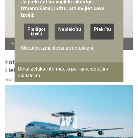
Ja piekrītat šo papildu sīkdatņu
izmantošanai, lūdzu, atzīmējiet savu
izvēli:
Pielāgot
Nepiekrītu
Piekrītu
izvēli
Foto: Gatis Dieziņš/Aizsardzības ministrija
Sīkdatņu izmantošanas noteikumi
Foto: NATO AWACS gaisa kuģis nolaižas
Detalizētāka informācija par izmantotajām
Lielvārdē
sīkdatnēm
NATO
4.08.2026