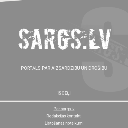
PORTĀLS PAR AIZSARDZĪBU UN DROŠĪBU
ĪSCEĻI
Par sargs.lv
Shortcut
Redakcijas kontakti
footer
Lietošanas noteikumi