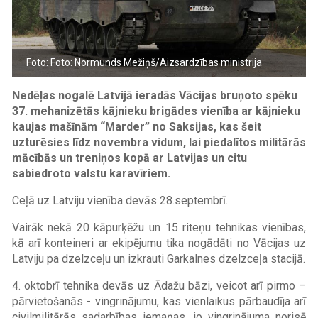
Foto: Foto: Normunds Mežiņš/Aizsardzības ministrija
Nedēļas nogalē Latvijā ieradās Vācijas bruņoto spēku
37. mehanizētās kājnieku brigādes vienība ar kājnieku
kaujas mašīnām “Marder” no Saksijas, kas šeit
uzturēsies līdz novembra vidum, lai piedalītos militārās
mācībās un treniņos kopā ar Latvijas un citu
sabiedroto valstu karavīriem.
Ceļā uz Latviju vienība devās 28.septembrī.
Vairāk nekā 20 kāpurķēžu un 15 riteņu tehnikas vienības,
kā arī konteineri ar ekipējumu tika nogādāti no Vācijas uz
Latviju pa dzelzceļu un izkrauti Garkalnes dzelzceļa stacijā.
4. oktobrī tehnika devās uz Ādažu bāzi, veicot arī pirmo –
pārvietošanās - vingrinājumu, kas vienlaikus pārbaudīja arī
civilmilitārās sadarbības iemaņas, jo vingrinājuma norisē