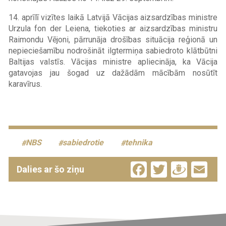
14. aprīlī vizītes laikā Latvijā Vācijas aizsardzības ministre
Urzula fon der Leiena, tiekoties ar aizsardzības ministru
Raimondu Vējoni, pārrunāja drošības situācija reģionā un
nepieciešamību nodrošināt ilgtermiņa sabiedroto klātbūtni
Baltijas valstīs. Vācijas ministre apliecināja, ka Vācija
gatavojas jau šogad uz dažādām mācībām nosūtīt
karavīrus.
NBS
sabiedrotie
tehnika
Facebook
Twitter
Drau
Em
Dalies ar šo ziņu