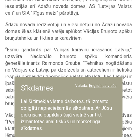
iesaistījās arī Ādažu novada domes, AS “Latvijas Valsts
ceļi” un SIA “Rīgas meži” pārstāvji.
Ādažu novada iedzīvotāji un viesi netālu no Ādažu novada
domes ēkas klātienē varēja aplūkot Vācijas Bruņoto spēku
bruņutehniku un tikties ar karavīriem.
“Esmu gandarīts par Vācijas karavīru ierašanos Latvijā,”
uzsvēra Nacionālo bruņoto spēku komandieris
ģenerālleitnants Raimonds Graube. “Tehnikas nogādāšana
no Vācijas uz Latviju pa dzelzceļu un autoceļiem ir lieliska
iespēja pārbaudīt uzņemošās valsts atbalstu, kas Latvijai ir
īpaši svarīga un nepieciešama spēja, lai sniegtu atbalstu
Valoda:
English
Latviešu
Sīkdatnes
sabiedrotajiem. Šādi tiek pārbaudīta iespēja ātri pārvietot
sabiedroto spēkus visā Alianses teritorijā,” uzsvēra
Lai šī tīmekļa vietne darbotos, tā izmanto
bruņoto spēku komandieris.
obligāti nepieciešamās sīkdatnes. Ar Jūsu
piekrišanu papildus šajā vietnē var tikt
Vācijas Bruņotie spēki atrodas Latvijā iniciatīvas
izmantotas analītiskās un mārketinga
“Persistent Presence” ietvaros, īstenojot sabiedroto spēku
sīkdatnes.
klātbūtni saskaņā ar NATO samitā Velsā pieņemtajiem
lēmumiem par reģionālās drošības stiprināšanu alianses