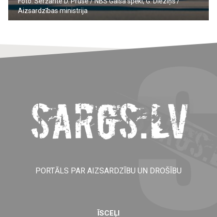
Foto: Seržante D. Prūse / NBS Gaisa spēki, G. Dieziņš /
Aizsardzības ministrija
PORTĀLS PAR AIZSARDZĪBU UN DROŠĪBU
ĪSCEĻI