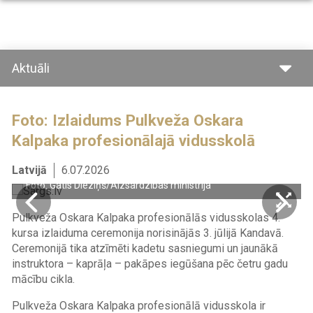
Pārlekt
uz
galveno
saturu
Aktuāli
Foto: Izlaidums Pulkveža Oskara
Kalpaka profesionālajā vidusskolā
Latvijā
6.07.2026
Foto: Gatis Dieziņš/Aizsardzības ministrija
Pulkveža Oskara Kalpaka profesionālās vidusskolas 4.
kursa izlaiduma ceremonija norisinājās 3. jūlijā Kandavā.
Ceremonijā tika atzīmēti kadetu sasniegumi un jaunākā
instruktora – kaprāļa – pakāpes iegūšana pēc četru gadu
mācību cikla.
Pulkveža Oskara Kalpaka profesionālā vidusskola ir