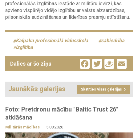
profesionālās izglītības iestāde ar militāru ievirzi, kas
apvieno vispārējo vidējo izglītību ar valsts aizsardzības,
pilsoniskās audzināšanas un līderības prasmju attīstīšanu.
Kalpaka profesionālā vidusskola
sabiedrība
izglītība
Facebook
Twitter
Drau
Em
Dalies ar šo ziņu
Jaunākās galerijas
Skatīties visas galerijas
Foto: Pretdronu mācību "Baltic Trust 26"
atklāšana
Militārās mācības
5.08.2026