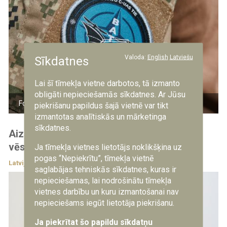
Valoda:
English
Latviešu
Sīkdatnes
Lai šī tīmekļa vietne darbotos, tā izmanto
obligāti nepieciešamās sīkdatnes. Ar Jūsu
Foto: kaprālis R.R. Putnis/NBS
piekrišanu papildus šajā vietnē var tikt
izmantotas analītiskās un mārketinga
sīkdatnes.
Aizsardzības ministrs apbalvo Kanādas
vēstnieku Latvijā
Ja tīmekļa vietnes lietotājs noklikšķina uz
pogas “Nepiekrītu”, tīmekļa vietnē
Latvijā
4.08.2026
saglabājas tehniskās sīkdatnes, kuras ir
nepieciešamas, lai nodrošinātu tīmekļa
vietnes darbību un kuru izmantošanai nav
nepieciešams iegūt lietotāja piekrišanu.
Ja piekrītat šo papildu sīkdatņu