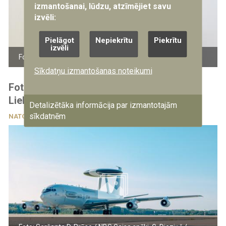
izmantošanai, lūdzu, atzīmējiet savu
izvēli:
Pielāgot
Nepiekrītu
Piekrītu
izvēli
Foto: Gatis Dieziņš/Aizsardzības ministrija
Sīkdatņu izmantošanas noteikumi
Foto: NATO AWACS gaisa kuģis nolaižas
Lielvārdē
Detalizētāka informācija par izmantotajām
sīkdatnēm
NATO
4.08.2026