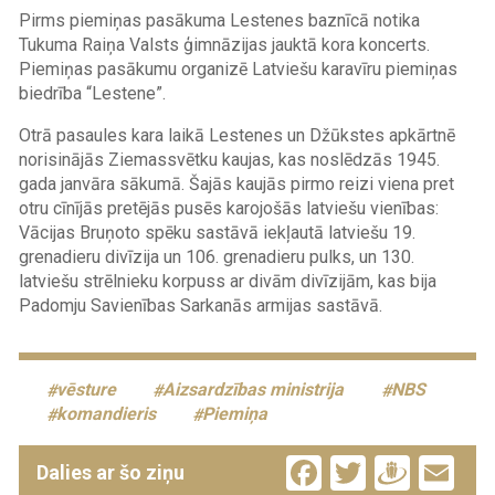
Pirms piemiņas pasākuma Lestenes baznīcā notika
Tukuma Raiņa Valsts ģimnāzijas jauktā kora koncerts.
Piemiņas pasākumu organizē Latviešu karavīru piemiņas
biedrība “Lestene”.
Otrā pasaules kara laikā Lestenes un Džūkstes apkārtnē
norisinājās Ziemassvētku kaujas, kas noslēdzās 1945.
gada janvāra sākumā. Šajās kaujās pirmo reizi viena pret
otru cīnījās pretējās pusēs karojošās latviešu vienības:
Vācijas Bruņoto spēku sastāvā iekļautā latviešu 19.
grenadieru divīzija un 106. grenadieru pulks, un 130.
latviešu strēlnieku korpuss ar divām divīzijām, kas bija
Padomju Savienības Sarkanās armijas sastāvā.
vēsture
Aizsardzības ministrija
NBS
komandieris
Piemiņa
Facebook
Twitter
Drau
Em
Dalies ar šo ziņu