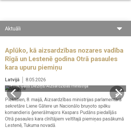
Pārlekt
uz
galveno
saturu
Aktuāli
Aplūko, kā aizsardzības nozares vadība
Rīgā un Lestenē godina Otrā pasaules
kara upuru piemiņu
Latvijā
8.05.2026
Foto: Gatis Dieziņš/Aizsardzības ministrija
Piektdien, 8. maijā, Aizsardzības ministrijas parlamentārā
sekretāre Liene Gātere un Nacionālo bruņoto spēku
komandieris ģenerālmajors Kaspars Pudāns piedalījās
Otrā pasaules kara cīnītājiem veltītajā piemiņas pasākumā
Lestenē, Tukuma novadā.