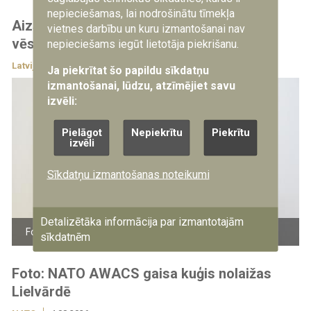
nepieciešamas, lai nodrošinātu tīmekļa
Aizsardzības ministrs apbalvo Kanādas
vietnes darbību un kuru izmantošanai nav
vēstnieku Latvijā
nepieciešams iegūt lietotāja piekrišanu.
Latvijā
4.08.2026
Ja piekrītat šo papildu sīkdatņu
izmantošanai, lūdzu, atzīmējiet savu
izvēli:
Pielāgot
Nepiekrītu
Piekrītu
izvēli
Sīkdatņu izmantošanas noteikumi
Detalizētāka informācija par izmantotajām
Foto: Gatis Dieziņš/Aizsardzības ministrija
sīkdatnēm
Foto: NATO AWACS gaisa kuģis nolaižas
Lielvārdē