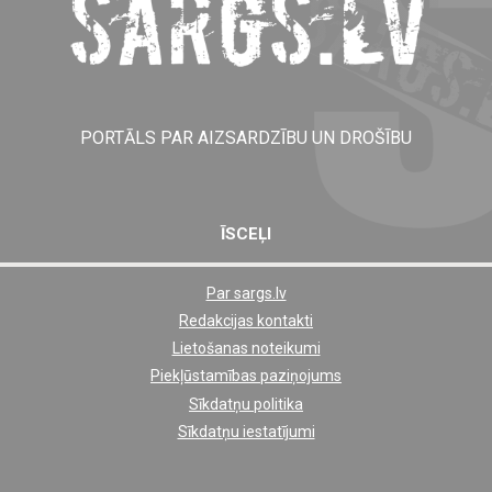
PORTĀLS PAR AIZSARDZĪBU UN DROŠĪBU
ĪSCEĻI
Par sargs.lv
Shortcut
Redakcijas kontakti
footer
Lietošanas noteikumi
links
Piekļūstamības paziņojums
Sīkdatņu politika
Sīkdatņu iestatījumi