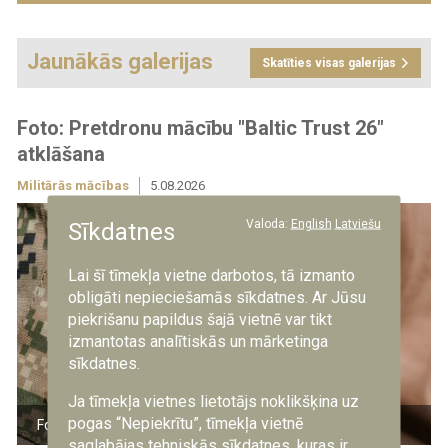
Jaunākās galerijas
Skatīties visas galerijas
Foto: Pretdronu mācību "Baltic Trust 26"
atklāšana
Militārās mācības
5.08.2026
Valoda:
English
Latviešu
Sīkdatnes
Lai šī tīmekļa vietne darbotos, tā izmanto
obligāti nepieciešamās sīkdatnes. Ar Jūsu
piekrišanu papildus šajā vietnē var tikt
izmantotas analītiskās un mārketinga
sīkdatnes.
Ja tīmekļa vietnes lietotājs noklikšķina uz
pogas “Nepiekrītu”, tīmekļa vietnē
Foto: kaprālis R.R. Putnis/NBS
saglabājas tehniskās sīkdatnes, kuras ir