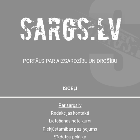
PORTĀLS PAR AIZSARDZĪBU UN DROŠĪBU
ĪSCEĻI
Par sargs.lv
Shortcut
Redakcijas kontakti
footer
Lietošanas noteikumi
links
Piekļūstamības paziņojums
Sīkdatņu politika