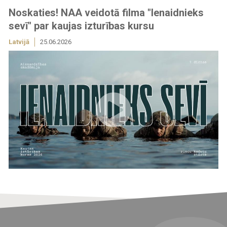
Noskaties! NAA veidotā filma "Ienaidnieks
sevī" par kaujas izturības kursu
Latvijā
25.06.2026