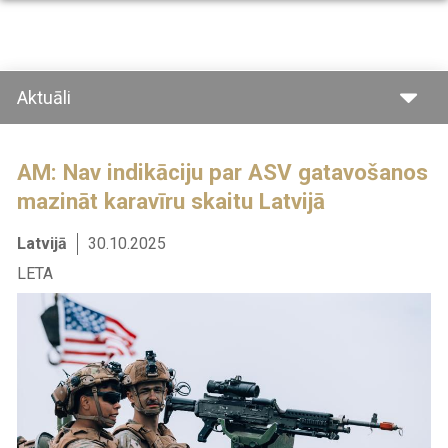
Pārlekt
uz
galveno
saturu
Aktuāli
AM: Nav indikāciju par ASV gatavošanos
mazināt karavīru skaitu Latvijā
Latvijā
30.10.2025
LETA