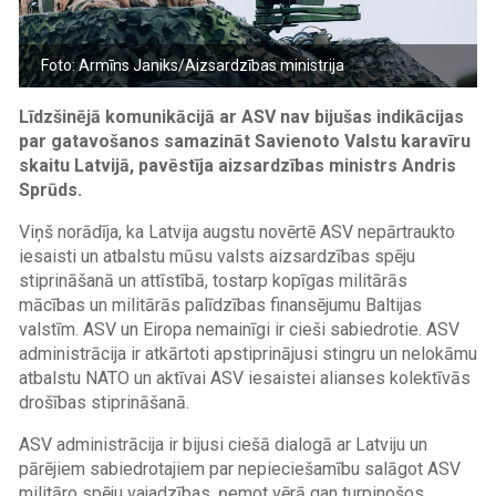
Foto: Armīns Janiks/Aizsardzības ministrija
Līdzšinējā komunikācijā ar ASV nav bijušas indikācijas
par gatavošanos samazināt Savienoto Valstu karavīru
skaitu Latvijā, pavēstīja aizsardzības ministrs Andris
Sprūds.
Viņš norādīja, ka Latvija augstu novērtē ASV nepārtraukto
iesaisti un atbalstu mūsu valsts aizsardzības spēju
stiprināšanā un attīstībā, tostarp kopīgas militārās
mācības un militārās palīdzības finansējumu Baltijas
valstīm. ASV un Eiropa nemainīgi ir cieši sabiedrotie. ASV
administrācija ir atkārtoti apstiprinājusi stingru un nelokāmu
atbalstu NATO un aktīvai ASV iesaistei alianses kolektīvās
drošības stiprināšanā.
ASV administrācija ir bijusi ciešā dialogā ar Latviju un
pārējiem sabiedrotajiem par nepieciešamību salāgot ASV
militāro spēju vajadzības, ņemot vērā gan turpinošos