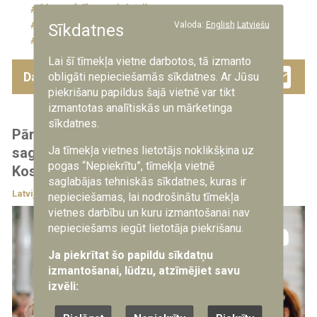
Aizsardzības ministrija
aizsardzības ministrs
ASV
NATO
Valoda:
English
Latviešu
Sīkdatnes
starptautiskā sadarbība
Lai šī tīmekļa vietne darbotos, tā izmanto
Facebook
Twitter
Drau
Em
Dalies ar šo ziņu
obligāti nepieciešamās sīkdatnes. Ar Jūsu
piekrišanu papildus šajā vietnē var tikt
izmantotas analītiskās un mārketinga
sīkdatnes.
Pārnākuši mājās: Latvijas karavīri svinīgi
Ja tīmekļa vietnes lietotājs noklikšķina uz
sagaidīti no starptautiskās operācijas
pogas “Nepiekrītu”, tīmekļa vietnē
Kosovā
saglabājas tehniskās sīkdatnes, kuras ir
Latvijā
Vakar, 15:30
nepieciešamas, lai nodrošinātu tīmekļa
vietnes darbību un kuru izmantošanai nav
nepieciešams iegūt lietotāja piekrišanu.
Ja piekrītat šo papildu sīkdatņu
izmantošanai, lūdzu, atzīmējiet savu
izvēli: