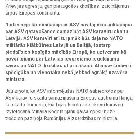
Krievijas agresiju, gan pieaugošos drošības izaicinājumus
ārpus Eiropas kontinenta.
"Līdzšinējā komunikācijā ar ASV nav bijušas indikācijas
par ASV gatavošanos samazināt ASV karavīru skaitu
Latvijā. ASV karavīri arī turpmāk būs daļa no NATO
militārās klātbūtnes Latvijā un Baltijā, tostarp
piedalīsies kopīgās mācībās Eiropā, ko uztveram kā
novērtējumu par Latvijas ievērojamo ieguldījumu
savas un NATO drošības stiprināšanā. Alianse šodien ir
spēcīgāka un vienotāka nekā jebkad agrāk," uzsvēra
ministrs.
Jau ziņots, ka ASV informējušas NATO sabiedrotos par
ASV karavīru skaita samazināšanu Eiropas austrumu flangā,
tai skaitā Rumānijā, kur bija plānota amerikāņu karavīru
izvietošana Mihaila Kogelničjanu gaisa spēku bāzē,
trešdien paziņoja Rumānijas Aizsardzības ministrija.